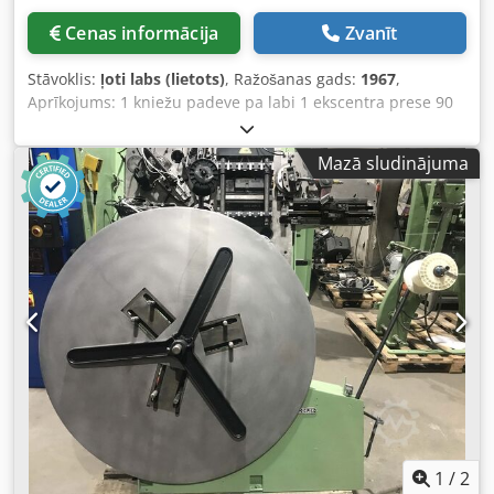
Cenas informācija
Zvanīt
Stāvoklis:
ļoti labs (lietots)
, Ražošanas gads:
1967
,
Aprīkojums: 1 kniežu padeve pa labi 1 ekscentra prese 90
kN 2 šaurās slīdes iekārtas 3 standarta slīdes iekārtas
Dsdol D N Hvjpfx Algekr Darba apgabals: Stieples diametra
Mazā sludinājuma
diapazons: 0,5 - 3,5 mm Lentas platums: max 32 mm
Ievilkšanas garums: max 170 mm Jauda: max 250/min
1
/
2