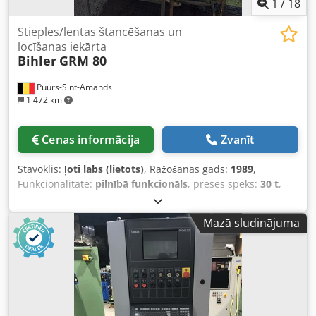
1
/
18
Stieples/lentas štancēšanas un
locīšanas iekārta
Bihler
GRM 80
Puurs-Sint-Amands
1 472 km
Cenas informācija
Zvanīt
Stāvoklis:
ļoti labs (lietots)
, Ražošanas gads:
1989
,
Funkcionalitāte:
pilnībā funkcionāls
, preses spēks:
30 t
,
Piedāvājam ļoti labu Bihler GRM 80 štancēšanas un
liekšanas iekārtu, ražošanas gads 1989. Dkjdsywty Eepfx
Mazā sludinājuma
Algor Ar 5 slīdņiem, 30T presi, iztaisnotāju, padevēju ar
atritkotāju Instrumenti nav iekļauti cenā Ja Jums ir
jautājumi vai nepieciešama papildu informācija, droši
rakstiet vai zvaniet mums.