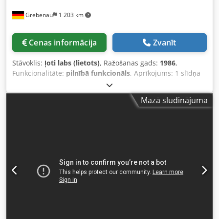
Grebenau
1 203 km
Cenas informācija
Zvanīt
Stāvoklis:
ļoti labs (lietots)
, Ražošanas gads:
1986
,
Funkcionalitāte:
pilnībā funkcionāls
, Aprīkojums: 1 slīdņa
padeve pa labi 1 divpunktu ekscentra prese 250 kN
Dksdpfjtzlzaex Algsr 4 standarta slīdņa agregāti 1 šaurs
Mazā sludinājuma
slīdņa agregāts 1 vadības vārpsta Darba diapazons:
stieples diametrs: 0,5 - 5,0 mm lentas platums: max. 40
mm padeves garums: max. 320 mm jauda: max. 135
cikli/min.