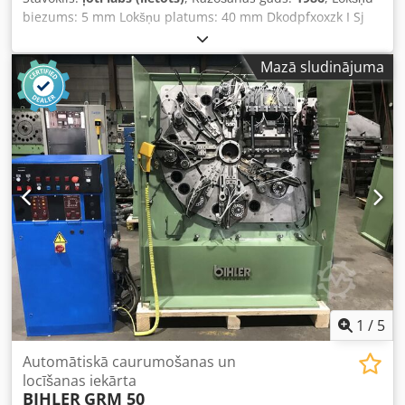
biezums: 5 mm Lokšņu platums: 40 mm Dkodpfxoxzk I Sj
Alger Apraksts sekos!
Mazā sludinājuma
1
/
5
Automātiskā caurumošanas un
locīšanas iekārta
BIHLER
GRM 50