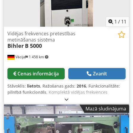
1
/
11
Vidējas frekvences pretestības
metināšanas sistēma
Bihler
B 5000
Vācija
1 458 km
Cenas informācija
Zvanīt
Stāvoklis:
lietots
, Ražošanas gads:
2016
, Funkcionalitāte:
pilnībā funkcionāls
, Komplektā vidējas frekvences
pretestības metināšanas sistēma, ražota 2016. gadā,
sastāv no B 5000 invertora vadības skapja (S/N 29636) kopā
Mazā sludinājuma
ar Bihler ET 70 metināšanas transformatoru (70 kVA, S/N
82641). Abi komponenti ir laika ziņā saskaņoti un
savstarpēji oriģināli. MF 5000 digitālais metināšanas
kontrolieris ar 14" krāsu displeju, slēgta cikla