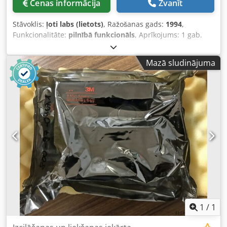
Cenas informācija
Zvanīt
Stāvoklis:
ļoti labs (lietots)
, Ražošanas gads:
1994
,
Funkcionalitāte:
pilnībā funkcionāls
, Aprīkojums: 1 gab.
BIHLER P-CNC 200 vadības sistēma 1 gab. BIHLER trokšņu
aizsargkabinets 2 gab. spīļu padevēji pa labi 1 gab. spīļu
Mazā sludinājuma
padevējs pa kreisi 4 gab. platleņķa slēdzenes agregāti
(metināšanas preses slēdzenes) 1 gab. BIHLER B 1000
metināšanas iekārta Darba zona: Stieples diametrs: 0,5 -
3,0 mm Lentas platums: max. 40 mm Padeves garums:
max. 240 mm Dkedpfx Alewxarqsgjr Veiktspēja: līdz 400
cikliem/min
1
/
1