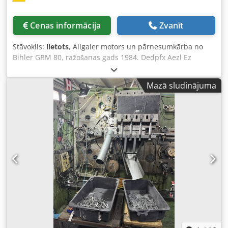
Cenas informācija
Zvanīt
Stāvoklis:
lietots
, Allgaier motors un pārnesumkārba no
Bihler GRM 80, ražošanas gads 1984. Dedpfx Aezl Ez
Iolgskr UZMANĪBU!! Piedāvājumā ietilpst tikai motors un
pārnesumkārba, kā attēlots. Saskaņā ar iepriekšējā
Mazā sludinājuma
īpašnieka sniegtu informāciju, pārnesumkārba ir
pārbaudīta un pēc apkopes vairs nav izmantota.