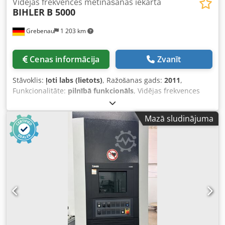
Vidējas frekvences metināšanas iekārta
BIHLER
B 5000
Grebenau
1 203 km
Cenas informācija
Zvanīt
Stāvoklis:
ļoti labs (lietots)
, Ražošanas gads:
2011
,
Funkcionalitāte:
pilnībā funkcionāls
, Vidējas frekvences
metināšanas iekārta, kas sastāv no: 1 BIHLER B 5000
metināšanas vadības Dksdpfxox I R Hqj Algsr 1
Mazā sludinājuma
metināšanas transformatora 130 kVA Metināšanas jauda:
maks. 130 kVA Pievades spriegums: 400 V, 50 Hz.