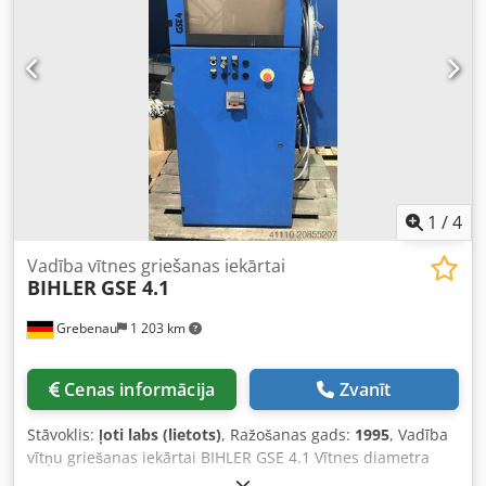
1
/
4
Vadība vītnes griešanas iekārtai
BIHLER
GSE 4.1
Grebenau
1 203 km
Cenas informācija
Zvanīt
Stāvoklis:
ļoti labs (lietots)
, Ražošanas gads:
1995
, Vadība
vītņu griešanas iekārtai BIHLER GSE 4.1 Vītnes diametra
diapazons: M 3 - M 8 Vārpstas gājiens: maks. 15 mm