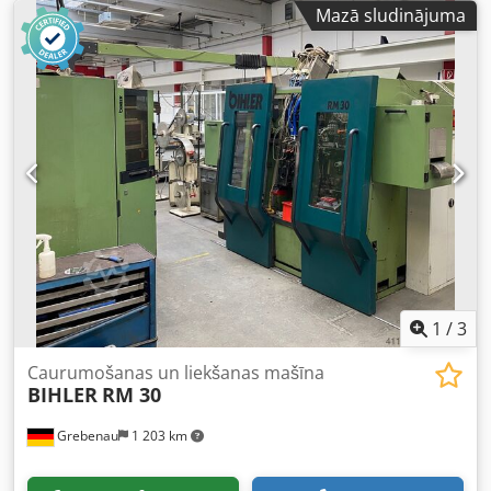
Mazā sludinājuma
1
/
3
Caurumošanas un liekšanas mašīna
BIHLER
RM 30
Grebenau
1 203 km