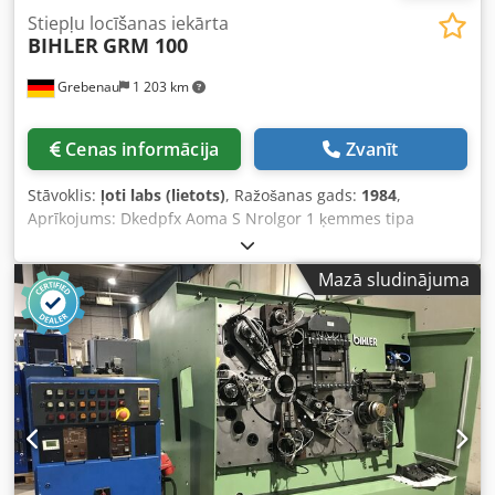
Stiepļu locīšanas iekārta
BIHLER
GRM 100
Grebenau
1 203 km
Cenas informācija
Zvanīt
Stāvoklis:
ļoti labs (lietots)
, Ražošanas gads:
1984
,
Aprīkojums: Dkedpfx Aoma S Nrolgor 1 ķemmes tipa
padeves ierīce pa labi 3 presēšanas moduļi pa 180 kN =
Kopā 540 kN 4 standarta slīdņa agregāti 1 šaurais slīdņa
Mazā sludinājuma
agregāts Darba zona: Stieples diametrs: līdz 10 mm Lentas
platums: līdz 100 mm Padeves garums: līdz 250 mm Jauda:
līdz 135 cikliem/min