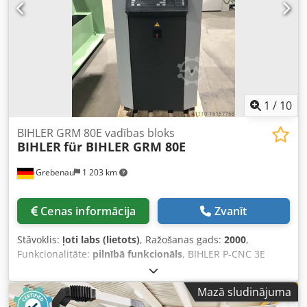
1
/
10
BIHLER GRM 80E vadības bloks
BIHLER
für BIHLER GRM 80E
Grebenau
1 203 km
Cenas informācija
Zvanīt
Stāvoklis:
ļoti labs (lietots)
, Ražošanas gads:
2000
,
Funkcionalitāte:
pilnībā funkcionāls
, BIHLER P-CNC 3E
vadības sistēma BIHLER GRM 80E sastāv no: vadības skapis
pilnībā aprīkots ar SIEMENS SIMODRIVE, SIEMENS motors
Mazā sludinājuma
1PH6137-4NB 40-Z Dkedpfx Alstqdb Rjger