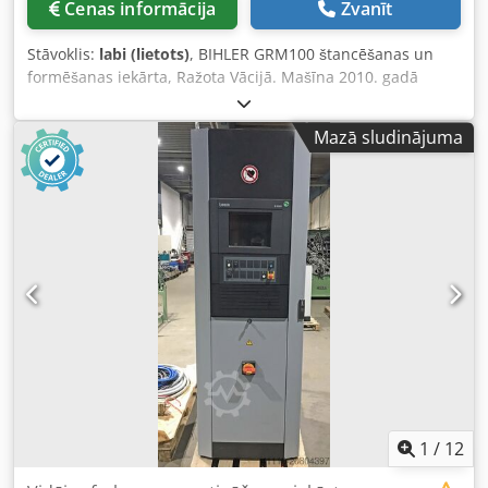
Cenas informācija
Zvanīt
Stāvoklis:
labi (lietots)
, BIHLER GRM100 štancēšanas un
formēšanas iekārta, Ražota Vācijā. Mašīna 2010. gadā
sākotnēji tika pārbūvēta pie Bihler, aprīkota ar
servomotoru, sūkni, pārvadu, jaunu vadības sistēmu u.c.
Mazā sludinājuma
Aprīkota ar 4 formēšanas slīdņiem un 18 tonnu presēšanas
staciju. Griešanas padeves mehānisms pa labi ar
izlīdzināšanas iekārtu. Maksimālais lentes platums 100
mm. Maksimālais stieples diametrs 10 mm. Standarta
padeves garums līdz 250 mm. Maksimālais darba ātrums
apmēram 135 gājieni minūtē. Servomotors. Skārienekrāna
vadība. Gaisa sajūgs. Svars aptuveni 6000 kg. Strāvas
padeve 400/480 V, 50 Hz. Noliktavā ir arī citas augstas
veiktspējas preses no Bruderer, Schaal un Mabu, kā arī
ideālas pretestības metināšanas iekārtas. Dedpfx Aepm H
Hajlgekr
1
/
12