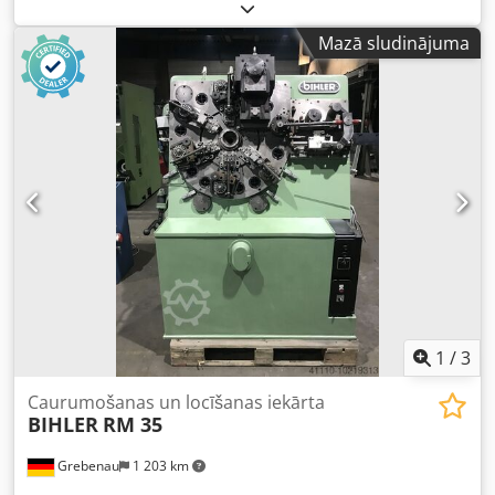
knaģu padeve pa labi 1 gab. ekcentrprese 70 kN 4 gab.
standarta slīdagregāti 1 gab. šaurs slīdagregāts Darba
Mazā sludinājuma
diapazons: Stieples diametrs: 0,5 - 3,5 mm Lentes platums:
līdz 32 mm Ievilkuma garums: līdz 170 mm Dedpefzr Aqofx
Algekr Ražība: līdz 250/min.
1
/
3
Caurumošanas un locīšanas iekārta
BIHLER
RM 35
Grebenau
1 203 km