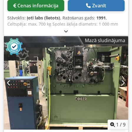
Cenas informācija
Zvanīt
Stāvoklis:
ļoti labs (lietots)
, Ražošanas gads:
1991
,
Celtspēja: max. 700 kg Spoles šķīvja diametrs: 1 000 mm
Tinuma ārējais diametrs: max. 1 400 mm Tinuma iekšējais
diametrs: 260 - 710 mm Tinuma platums: max. 120 mm
Mazā sludinājuma
Dsdpfjuugi Eex Algekr
1
/
9