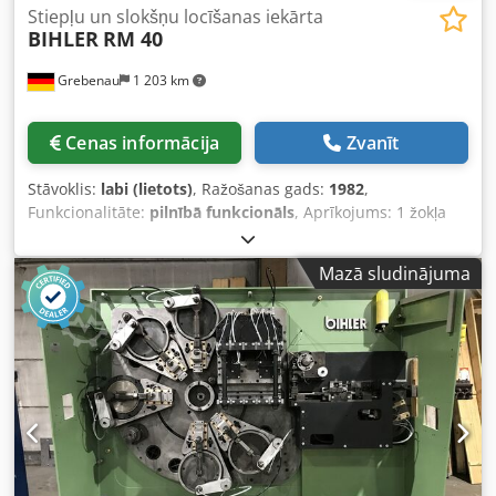
Stiepļu un slokšņu locīšanas iekārta
BIHLER
RM 40
Grebenau
1 203 km
Cenas informācija
Zvanīt
Stāvoklis:
labi (lietots)
, Ražošanas gads:
1982
,
Funkcionalitāte:
pilnībā funkcionāls
, Aprīkojums: 1 žokļa
padeve pa labi Dkodjn E N Ndopfx Algor 1 divpunktu
ekscentra prese 90 kN 3 standarta slīdņu agregāti 1
Mazā sludinājuma
šaurais slīdņu agregāts 1 vadības vārpsta Darba zona:
Stieples diametrs: 0,5 - 4,0 mm Lentas platums: līdz 60 mm
Padeves garums: līdz 270 mm Ražīgums: līdz 350
cikliem/min