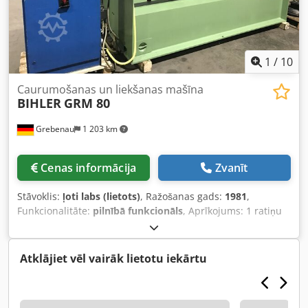
1
/
10
Caurumošanas un liekšanas mašīna
BIHLER
GRM 80
Grebenau
1 203 km
Cenas informācija
Zvanīt
Stāvoklis:
ļoti labs (lietots)
, Ražošanas gads:
1981
,
Funkcionalitāte:
pilnībā funkcionāls
, Aprīkojums: 1 ratiņu
ievade labajā pusē 1 ekscentra prese 250 kN 4 standarta
ratiņu agregāti Dkodpfx Aljr D N Eqsgsr 1 šaurais ratiņu
agregāts Darba diapazons: Stieples diametrs: līdz 6,0 mm
Atklājiet vēl vairāk lietotu iekārtu
Lentas platums: līdz 80 mm Ievilkuma garums: līdz 520 mm
Jauda: 10 - 250 gab./min.