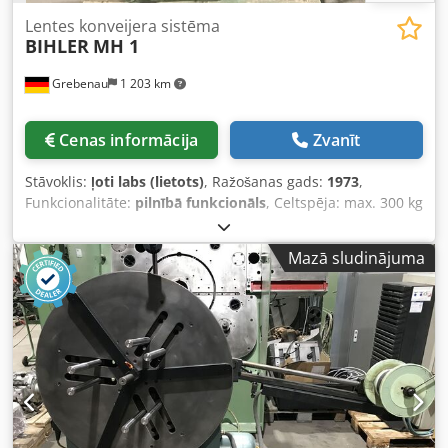
Lentes konveijera sistēma
BIHLER
MH 1
Grebenau
1 203 km
Cenas informācija
Zvanīt
Stāvoklis:
ļoti labs (lietots)
, Ražošanas gads:
1973
,
Funkcionalitāte:
pilnībā funkcionāls
, Celtspēja: max. 300 kg
Djdextp Eyjpfx Algjkr Spoles diametrs: 1.200 mm Rullīša
ārējais diametrs: max. 1.100 mm Rullīša iekšējais diametrs:
Mazā sludinājuma
240 - 560 mm Rullīša platums: max. 90 mm