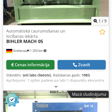
1
/
9
Automātiskā caurumošanas un
locīšanas iekārta
BIHLER
MACH 05
Grebenau
1 203 km
Cenas informācija
Zvanīt
Stāvoklis:
ļoti labs (lietots)
, Ražošanas gads:
1983
,
Aprīkojums: 1 spīles padeve pa labi 1 divpunktu ekscentra
prese 250 kN 5 slīdes agregāti Darba zona: Stieples
diametrs: 1,5 - 5,0 mm Lentes platums: līdz 50 mm
Mazā sludinājuma
Padeves garums: līdz 200 mm Jauda: līdz 450 gab./min
Dsdpfxevuzvdo Algokr