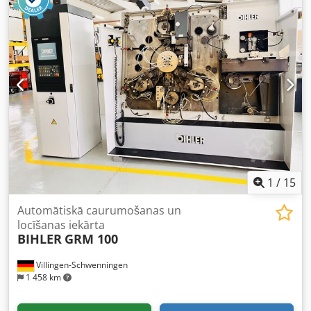
1
/
15
Automātiskā caurumošanas un
locīšanas iekārta
BIHLER
GRM 100
Villingen-Schwenningen
1 458 km