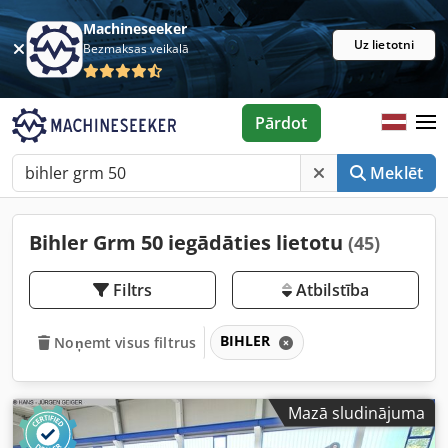
Machineseeker
Uz lietotni
Bezmaksas veikalā
Pārdot
Meklēt
Bihler Grm 50 iegādāties lietotu
(45)
Filtrs
Atbilstība
BIHLER
Noņemt visus filtrus
Mazā sludinājuma