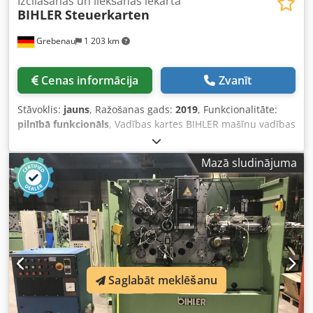
Izcilāšanas un liekšanas iekārta
BIHLER
Steuerkarten
Grebenau
1 203 km
Cenas informācija
Zvanīt
Stāvoklis:
jauns
, Ražošanas gads:
2019
, Funkcionalitāte:
pilnībā funkcionāls
, Vadības kartes BIHLER mašīnu vadības
sistēmām 1 gab. plate 800-97-0355.1 1 gab. plate 800-97-
0356.1 1 gab. plate 800-97-0357.1 1 gab. plate 800-97-
Mazā sludinājuma
0358.1 Dksdpfx Aox U D S Holgor 1 gab. plate 800-97-
0465.1 1 gab. plate 800-97-0467.1 1 gab. plate 800-97-
0613.1 1 gab. plate 800-97-0614.1 1 gab. plate 800-97-
0615.1 1 gab. plate 800-97-0656.1
Saglabāt meklēšanu