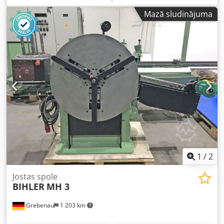
Ajyya Nxjlgor Iekārtas veids: Stieples un lentes locīšanas
Mazā sludinājuma
iekārta Ražotājs: BIHLER Modelis: GRM100 Izgatavošanas
gads: 1993 Stieples diametra diapazons: 10 mm Lentes
platums: 100 mm Slīdņu skaits: 1 Ievilkuma garums: 250
mm Atrašanās vieta: Eiropā
1
/
2
Jostas spole
BIHLER
MH 3
Grebenau
1 203 km