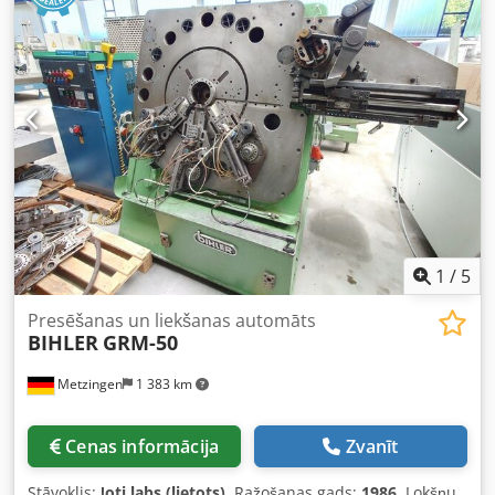
1
/
5
Presēšanas un liekšanas automāts
BIHLER
GRM-50
Metzingen
1 383 km
Cenas informācija
Zvanīt
Stāvoklis:
ļoti labs (lietots)
, Ražošanas gads:
1986
, Lokšņu