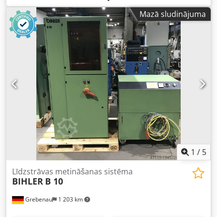
Veiktspēja: maks. 120/min Dkjdpfx Aex Rrqiolger
Mazā sludinājuma
1
/
5
Līdzstrāvas metināšanas sistēma
BIHLER
B 10
Grebenau
1 203 km