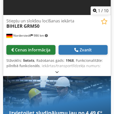
1
/
10
Stiepļu un slokšņu locīšanas iekārta
BIHLER
GRM50
Norderstedt
986 km
Cenas informācija
Zvanīt
Stāvoklis:
lietots
, Ražošanas gads:
1968
, Funkcionalitāte:
pilnībā funkcionāls
, iekārtas/transportlīdzekļa numurs:
D06L/7826
, Piedāvājuma numurs: D06L/7826 Iekārtas
veids: Stieples un lentes locīšanas mašīna Ražotājs: BIHLER
Dkedpfx Ajwi S Ewslgor Tips: GRM50 Izgatavošanas gads:
1968/2016 Stieples diametra diapazons: 0,5–5,0 mm Lentes
platums: maks. 70 mm Ievilkšanas garums: maks. 320 mm
Jauda – gab./min.: maks. 132 Locīšanas slīdņu skaits: 5
Atrašanās vieta: Mūsu noliktavā
Izvietojiet sludinājumu jau no 4,49 €
*