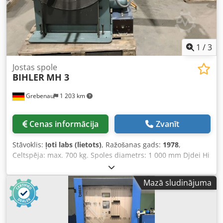
1
/
3
Jostas spole
BIHLER
MH 3
Grebenau
1 203 km
Cenas informācija
Zvanīt
Stāvoklis:
ļoti labs (lietots)
, Ražošanas gads:
1978
,
Celtspēja: max. 700 kg. Spoles diametrs: 1 000 mm Djdei Hi
Swepfx Algekr Rullīša ārējais diametrs: max. 900 mm
Rullīša iekšējais diametrs: 240–560 mm Rullīša platums:
Mazā sludinājuma
max. 120 mm