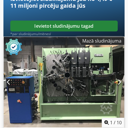
11 miljoni pircēju
gaida jūs
Ievietot sludinājumu tagad
*par sludinājumu/mēnesī
Mazā sludinājuma
1
/
10