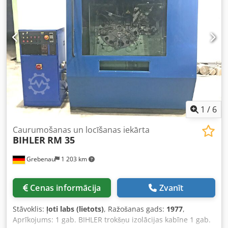
1
/
6
Caurumošanas un locīšanas iekārta
BIHLER
RM 35
Grebenau
1 203 km
Cenas informācija
Zvanīt
Stāvoklis:
ļoti labs (lietots)
, Ražošanas gads:
1977
,
Aprīkojums: 1 gab. BIHLER trokšņu izolācijas kabīne 1 gab.