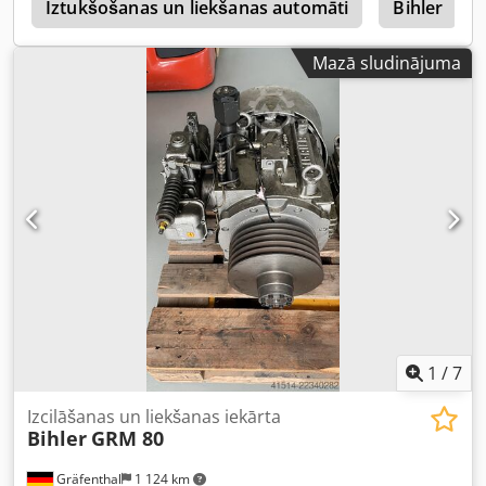
s
Iztukšošanas un liekšanas automāti
Bihler
Mazā sludinājuma
1
/
7
Izcilāšanas un liekšanas iekārta
Bihler
GRM 80
Gräfenthal
1 124 km