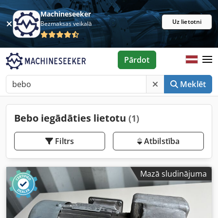
Machineseeker
Uz lietotni
Bezmaksas veikalā
Pārdot
Meklēt
Bebo iegādāties lietotu
(1)
Filtrs
Atbilstība
Mazā sludinājuma