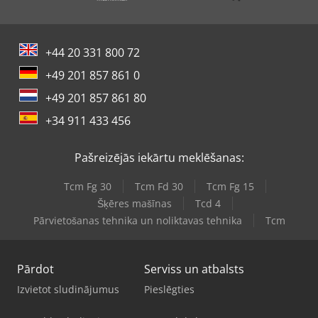
+44 20 331 800 72
+49 201 857 861 0
+49 201 857 861 80
+34 911 433 456
Pašreizējās iekārtu meklēšanas:
Tcm Fg 30
Tcm Fd 30
Tcm Fg 15
Šķēres mašīnas
Tcd 4
Pārvietošanas tehnika un noliktavas tehnika
Tcm
Pārdot
Serviss un atbalsts
Izvietot sludinājumus
Pieslēgties