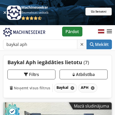
Machineseeker
Uz lietotni
Bezmaksas veikalā
Pārdot
Meklēt
Baykal Aph iegādāties lietotu
(7)
Filtrs
Atbilstība
Baykal
APH
Noņemt visus filtrus
Mazā sludinājuma