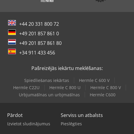
+44 20 331 800 72
+49 201 857 861 0
+49 201 857 861 80
+34 911 433 456
Pašreizējās iekārtu meklēšanas:
Spiedliešanas iekārtas
Hermle C 600 V
Hermle C22U
Hermle C 800 U
Hermle C 800 V
Urbjumašīnas un urbjmašīnas
Hermle C600
Pārdot
Serviss un atbalsts
Izvietot sludinājumus
Pieslēgties