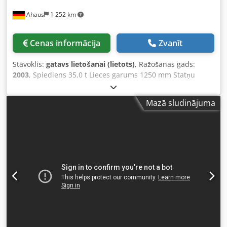
formātā)
Ahaus
1 252 km
Cenas informācija
Zvanīt
Stāvoklis:
gatavs lietošanai (lietots)
, Ražošanas gads:
2003
, Spiediens 35,0 t Lieces garums 1250 mm Statņu
atstarpe 1095 mm Gājiens - bezpakāpju regulējams 215
mm Statņu izbīdes dziļums 410 mm Galds augstums 800
Mazā sludinājuma
mm Iebūves augstums 455 mm Darba ātrums 10,0 mm/sek
Atpakaļgaitas ātrums 56,0 mm/sek Darba augstums apm.
875 mm Vadība: DM 51 Djdsx Dc Uvopfx Akcjkr Darba
stundas ~13 300 h Eļļas tilpums 80,0 l Maksimālais darba
spiediens 240 bar Spriegums 380 V Kopējā jaudas
nepieciešamība 4,0 kW Svars 2500 kg Izmēri GxPxA 1700 x
1450 x 2250 mm - Pārbaudītā tehniskā kārtībā - Video par
iekārtu - ?v=Gn6PZEMmnmY Aprīkojums: - Izturīga CNC
vadīta hidrauliskā lokšņu liekšanas prese - Ar DELEM CNC
vadības bloku "DM 51" * Aizmugures atdures (X ass)
pozicionēšana * Iegremdēšanas regulēšana (Y1+Y2 asis)
pozicionēšana * Iespējama programmu un instrumentu