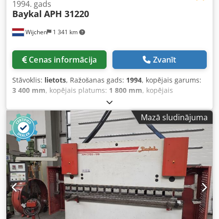
1994. gads
Baykal
APH 31220
Wijchen
1 341 km
Cenas informācija
Zvanīt
Stāvoklis:
lietots
, Ražošanas gads:
1994
, kopējais garums:
3 400 mm
, kopējais platums:
1 800 mm
, kopējais
augstums:
2 600 mm
, Krāsa: Pelēka Svars: 10 400 kg Cena:
Pēc pieprasījuma - Ražošanas gads: 1994 - Dokumentācija
Mazā sludinājuma
pieejama: Nē - CE sertifikāts pieejams: Nē - Sērijas
numurs: 1776 - Vadība: Parasta/kontroles panelis - Jauda
[kW]: 22.0 - Asu skaits [gab.]: 3: Y1+Y2+X - Preses spēks
[tonnas]: 220 - Maks. darba platums [mm]: 3050 - Sānu
statņu attālums [mm]: 2620 - Aizmugures atbalsta dziļums
[mm]: 800 - Maks. gājiens [mm]: 240 Djdpfx Akoybdtcecekr
- Bomberēšanas sistēma: Nav - Perforatora turētājs:
Standarta - Instrumentu turētāja tips: Eiropas tipa -
Instrumenti iekļauti: Jā - Opcijas: Digitālais displejs -
Transportēšanas izmēri: 3400mm x 1800mm x 2600mm (g x