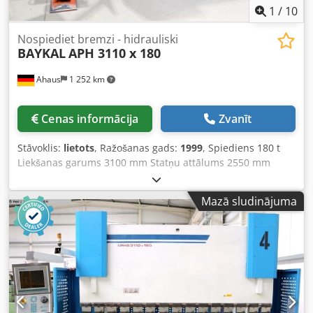
1
/
10
Nospiediet bremzi - hidrauliski
BAYKAL
APH 3110 x 180
Ahaus
1 252 km
Cenas informācija
Zvanīt
Stāvoklis:
lietots
, Ražošanas gads:
1999
, Spiediens 180 t
Liekšanas garums 3100 mm Statņu attālums 2550 mm
Izstiepums 310 mm Gājiens 200 mm Pieejas ātrums 80,0
mm/sek Darba ātrums 10,0 mm/sek Atgriešanās ātrums
Mazā sludinājuma
58,0 mm/sek Iebūves augstums 385 mm Galds platums 240
mm Darba augstums 885 / 1050 mm Eļļas tilpums 180 ltr.
Kopējais jaudas patēriņš 15,0 kW Mašīnas svars apm. 9850
kg Izmēri (G x P x A) 4200 x 1750 x 2450 mm No apkopes
darbnīcas Labi uzturēts stāvoklis (!!) - Pārbaudītā stāvoklī -
mašīnas video - ?v=o_t9BBMsNNs Aprīkojums: - Vienkārša,
konvencionāla elektrohidrauliskā liekšanas prese * ar
vērpes vārpstu augšējās sijas paralelitātes nodrošināšanai