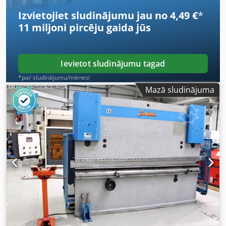
Izvietojiet sludinājumu jau no 4,49 €
*
11 miljoni pircēju
gaida jūs
Ievietot sludinājumu tagad
*par sludinājumu/mēnesī
Mazā sludinājuma