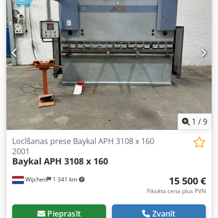
1
/
9
Locīšanas prese Baykal APH 3108 x 160
2001
Baykal
APH 3108 x 160
15 500 €
Wijchen
1 341 km
Fiksēta cena plus PVN
Pieprasīt
Zvanīt