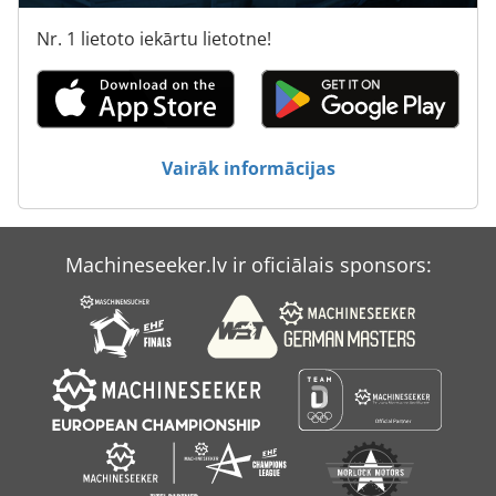
Harrison Alpha
Nr. 1 lietoto iekārtu lietotne!
Hbm
Hbs
Kapema
Vairāk informācijas
Knuth Kpb 30
Oradea
Machineseeker.lv ir oficiālais sponsors:
Rasi
Serra Bavaria