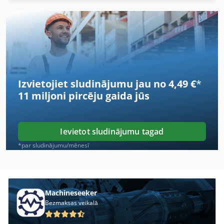
Ammann Aph 6530
Anayak Cnc
Auerbach
Awea Bm-1400
Izvietojiet sludinājumu jau no 4,49 €
*
Baykal
11 miljoni pircēju
gaida jūs
Baykal Aphs
Baykal Bps
Ievietot sludinājumu tagad
Baykal Hgl
*par sludinājumu/mēnesī
Beka-Mak Bmsy-230Dgh
Ermak
Machineseeker
Bezmaksas veikalā
Hainbuch