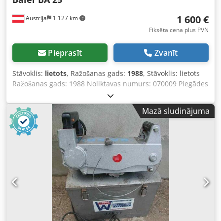
1 600 €
Austrija
1 127 km
Fiksēta cena plus PVN
Pieprasīt
Zvanīt
Stāvoklis:
lietots
, Ražošanas gads:
1988
, Stāvoklis: lietots
Ražošanas gads: 1988 Noliktavas numurs: 070009 Piegādes
laiks: nekavējoties, starppārdošanas iespēja Izcelsmes
valsts: Vācija Cena: 1600 € Noliktavā: 1 gab. Min. spoles
Mazā sludinājuma
iekšējais diametrs: 400 mm Maks. spoles iekšējais
diametrs: 700 mm Maks. spoles platums: 1500 mm
Garums: 2050 mm Platums: 820 mm Augstums: 1000 mm
Ar bremzi Chodpfx Aowirq Tjicoa Ar 2 rezerves vārpstām