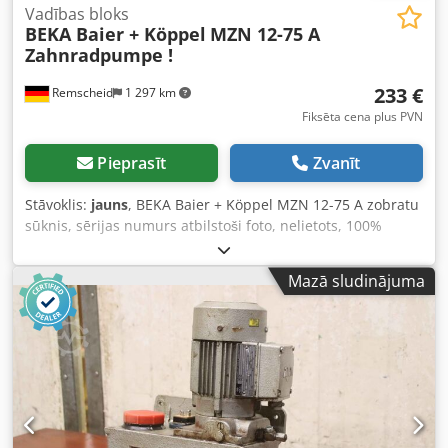
Vadības bloks
BEKA Baier + Köppel
MZN 12-75 A
Zahnradpumpe !
233 €
Remscheid
1 297 km
Fiksēta cena plus PVN
Pieprasīt
Zvanīt
Stāvoklis:
jauns
, BEKA Baier + Köppel MZN 12-75 A zobratu
sūknis, sērijas numurs atbilstoši foto, nelietots, 100%
darba kārtībā, piegādes komplekts kā attēlos. Chjdpfei D E
Iysx Aicoa
Mazā sludinājuma