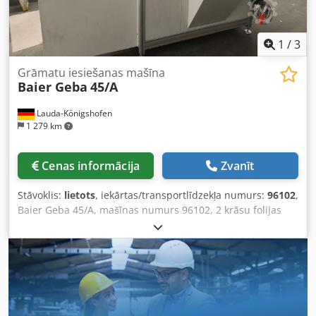
1
/
3
Grāmatu iesiešanas mašīna
Baier Geba
45/A
Lauda-Königshofen
1 279 km
Cenas informācija
Zvanīt
Stāvoklis:
lietots
, iekārtas/transportlīdzekļa numurs:
96102
,
Baier Geba 45/A, mašīnas numurs 96102, 2 krāsu folijas
pārnese, plus 1 stacija – štancēšana, 2 stacijas – folijas
pārnese, 1 stacija – štancēšana, darba platums 14 x 14 cm,
automātiska padeve, labā stāvoklī, pieejama nekavējoties.
Cedpfx Ajv Ukg Ejicsha Pēc pieprasījuma ar prieku
sniegsim informāciju arī par citām mūsu sortimentā
pieejamām iekārtām. Jūs esat laipni aicināti, iepriekš
vienojoties par vizītes laiku, apskatīt iekārtu pie mums