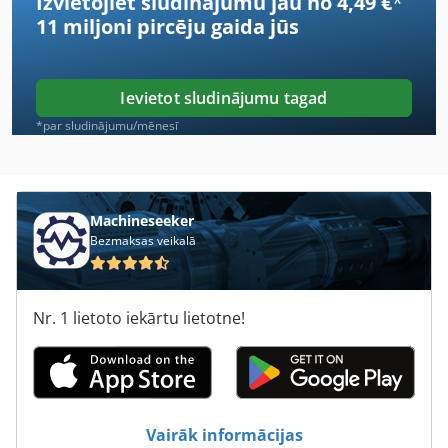
Izvietojiet sludinājumu jau no 4,49 €
*
Bāzes Iekārta
11 miljoni pircēju
gaida jūs
Daļa
Daļa Mazgātāji
Ievietot sludinājumu tagad
Daļa Mazgātājs
*par sludinājumu/mēnesī
Gaļu Skaitītājs
Goebel
Machineseeker
Bezmaksas veikalā
Iepriekš Pārklātas
Ietves Malā Knaibles
Nr. 1 lietoto iekārtu lietotne!
Kaudze Kadru
Kba
Paplāte
Vairāk informācijas