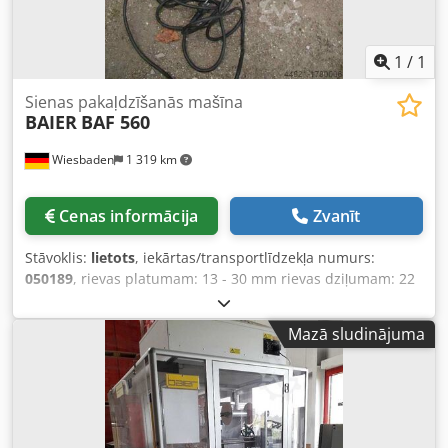
1
/
1
Sienas pakaļdzīšanās mašīna
BAIER
BAF 560
Wiesbaden
1 319 km
Cenas informācija
Zvanīt
Stāvoklis:
lietots
, iekārtas/transportlīdzekļa numurs:
050189
, rievas platumam: 13 - 30 mm rievas dziļumam: 22
- 35 mm frēzes apgriezienu skaits: apm. 1200 apgr./min
dzinējs: maiņstrāva 220 V, 1020 W Csdpfx Aeb Amlhjicjha
Mazā sludinājuma
svars: apm. 6 kg