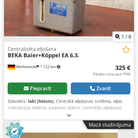
1
/
8
Centralizēta eļļošana
BEKA Baier+Köppel
EA 6.3.
325 €
Wiefelstede
1 122 km
Fiksēta cena plus PVN
Pieprasīt
Zvanīt
Stāvoklis:
labi (lietots)
, Centrālā eļļošanas sistēma, eļļas
cirkulācijas iekārta, padeves sūknis, centrālās eļļošanas
agregāts, smērvielas sūknis, virzuļa sūknis, eļļošanas
sūknis, eļļas centrālās eļļošanas sūknis, vienlīnijas
Mazā sludinājuma
eļļošanas sistēma - Ražotājs: BEKA Baier+Köppel, eļļas
centrālās eļļošanas sūknis no frēzmašīnas Deckel FP4L -