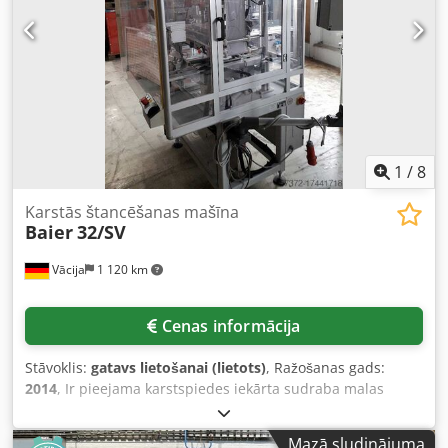
1
/
8
Karstās štancēšanas mašīna
Baier
32/SV
Vācija
1 120 km
Cenas informācija
Stāvoklis:
gatavs lietošanai (lietots)
, Ražošanas gads:
2014
, Ir pieejama karstspiedes iekārta sudraba malas
karstspiedei uz instrumentu paneļiem. Apkures jauda: 5,6
kW, spiešanas spēks: 20 kN, maks. spiediens: 6 bāri.
Mazā sludinājuma