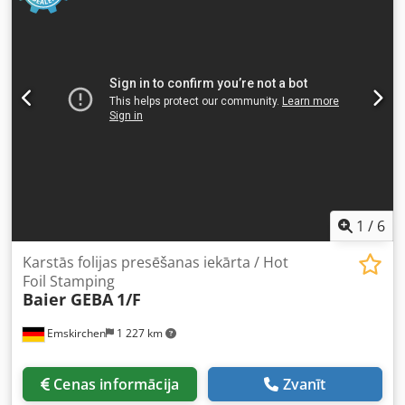
1
/
6
Karstās folijas presēšanas iekārta / Hot
Foil Stamping
Baier GEBA
1/F
Emskirchen
1 227 km
Cenas informācija
Zvanīt