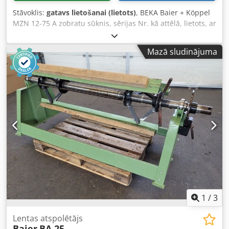
Stāvoklis:
gatavs lietošanai (lietots)
, BEKA Baier + Köppel
MZN 12-75 A zobratu sūknis, sērijas Nr. kā attēlā, lietots, ar
minimālām lietošanas pazīmēm, pilnībā darba kārtībā,
piegādes komplekts atbilstoši attēliem. Cjdpsi D E H Uefx
Mazā sludinājuma
Aicoha
1
/
3
Lentas atspolētājs
Baier
BA 25