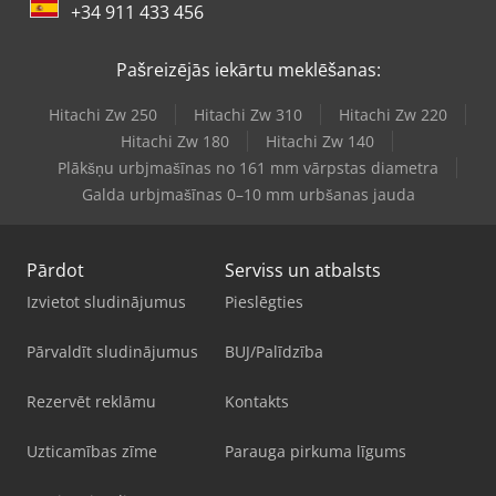
+34 911 433 456
Pašreizējās iekārtu meklēšanas:
Hitachi Zw 250
Hitachi Zw 310
Hitachi Zw 220
Hitachi Zw 180
Hitachi Zw 140
Plākšņu urbjmašīnas no 161 mm vārpstas diametra
Galda urbjmašīnas 0–10 mm urbšanas jauda
Pārdot
Serviss un atbalsts
Izvietot sludinājumus
Pieslēgties
Pārvaldīt sludinājumus
BUJ/Palīdzība
Rezervēt reklāmu
Kontakts
Uzticamības zīme
Parauga pirkuma līgums