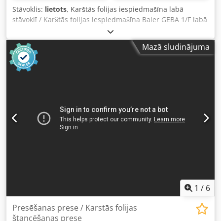
Stāvoklis:
lietots
, Karštās folijas iespiedmašīna labā
stāvoklī / Karštās folijas iespiedmašīna Baier GEBA 1/F labā
stāvoklī Karštās folijas iespiedmašīna / Karštās folijas
iespiedmašīna Baier GEBA 1/F Sērijas numurs: 26048
Mazā sludinājuma
Spiediens: maks. 600 kg Iespiešanas laukums: maks. 180 x
220 mm Csdpozk Eqgsfx Aicsha Labā stāvoklī Tiešraides
video pārbaude, izmantojot WhatsApp, MS Zoom vai
Telegram Pieejama noliktavā Emskirchenā/Nīrnbergā –
pieejama nekavējoties – var pārbaudīt.
1
/
6
Presēšanas prese / Karstās folijas
štancēšanas prese