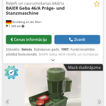
Reljefs un caurumošanas iekārta
BAIER
Geba 46/A Präge- und
Stanzmaschine
Kirchberg an der Murr
1 349 km
Cenas informācija
Zvanīt
Stāvoklis:
lietots
, Ražošanas gads:
1997
, Funkcionalitāte:
pilnībā funkcionāls
, BAIER Geba 46/A reljefa un izciršanas
mašīna, ražošanas gads 1997 pilnībā darba kārtībā - divas
caurumštancēšanas vienības - geotīna griezējs -
Mazā sludinājuma
ekspluatācijas dokumentācija Chsdpoyt Igwefx Aicsa maks.
materiāla platums: 250 mm maks. štancēšanas platums:
240 mm sildīšanas jauda: 2200 W reljefa spēks: 100 kN