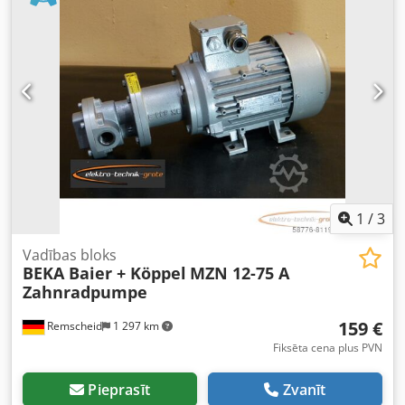
Tips: EA 6.3 - Motors: ABM 0,18 kW - Izmēri: 280/140/A375
mm Chjdpfsupbciex Aicja - Svars: 14,1 kg
1
/
3
Vadības bloks
BEKA Baier + Köppel
MZN 12-75 A
Zahnradpumpe
159 €
Remscheid
1 297 km
Fiksēta cena plus PVN
Pieprasīt
Zvanīt