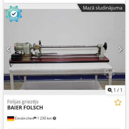
eļļošanas sūknis. Ražotājs: BEKA Schmiertechnik / Baier &
Mazā sludinājuma
Köppel, Pegnitz. Tips: E-812 / ES0,5. Ražošanas gads:
apmēram 1990. Jauda: 0,4 l/min. Darba spiediens: 15 bāri.
Tvertnes tilpums: apmēram 3 litri. Motora jauda: 0,09 kW.
Motora apgriezieni: 2730 apgr./min. Strāvas patēriņš: 0,4 A.
Pievienojums tīklam: 400 volti, 50 Hz. Chsdpezpbq Hefx
Aicja Izmēri (garums x platums x augstums): 280 x 150 x
380 mm. Svars: 8,5 kg. Labs stāvoklis. Pieejami 2 gabali.
Cena norādīta par vienu gabalu.
1
/
1
Folijas griezējs
BAIER
FOLSCH
Emskirchen
1 230 km