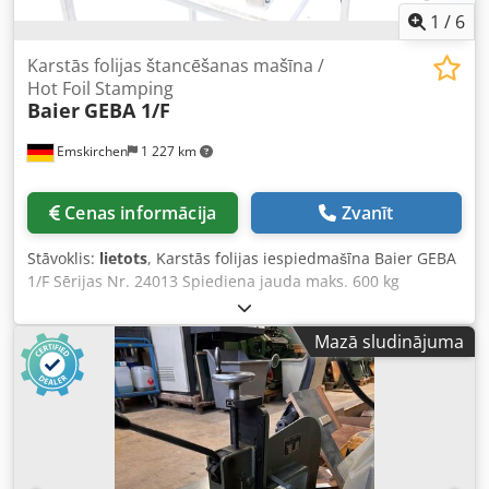
1
/
6
Karstās folijas štancēšanas mašīna /
Hot Foil Stamping
Baier
GEBA 1/F
Emskirchen
1 227 km
Cenas informācija
Zvanīt
Stāvoklis:
lietots
, Karstās folijas iespiedmašīna Baier GEBA
1/F Sērijas Nr. 24013 Spiediena jauda maks. 600 kg
Iespiešanas laukums maks. 100 x 130 mm Chodsv Al
Ugspfx Aicea Ļoti labā stāvoklī Tiešsaistes video apskate
Mazā sludinājuma
caur WhatsApp – MS Zoom – Telegram Atrodas noliktavā
Emskirchen/Nirnberga – Pieejams nekavējoties – Iespējams
pārbaudīt