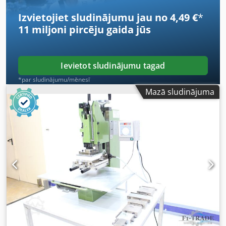
klātienē.
Izvietojiet sludinājumu jau no 4,49 €
*
11 miljoni pircēju
gaida jūs
Ievietot sludinājumu tagad
*par sludinājumu/mēnesī
Mazā sludinājuma