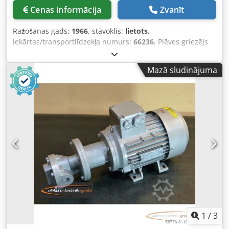
Cenas informācija
Zvanīt
Ražošanas gads:
1966
, stāvoklis:
lietots
,
iekārtas/transportlīdzekļa numurs:
66236
, Plēves griezējs
BAIER FOLSCH Izgatavošanas gads: 1966 – Sērijas Nr. 66236
Tiešsaistes video pārbaude, izmantojot Skype video.
Mazā sludinājuma
Chodjh Ayb Eopfx Aicja Ar prieku gaidīsim Jūsu
apmeklējumu – pieejamas arī citas iekārtas noliktavā.
Pieejams nekavējoties – iespējams apskatīt uz vietas.
Atrašanās vieta: noliktava Emskirchen / Nirnbergā –
iespējama izmēģināšana.
1
/
3