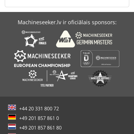
Perske
Priekšā Virpa
Machineseeker.lv ir oficiālais sponsors:
Skābbarības Griezējs
Štancēšanas Klipu
+44 20 331 800 72
+49 201 857 861 0
+49 201 857 861 80