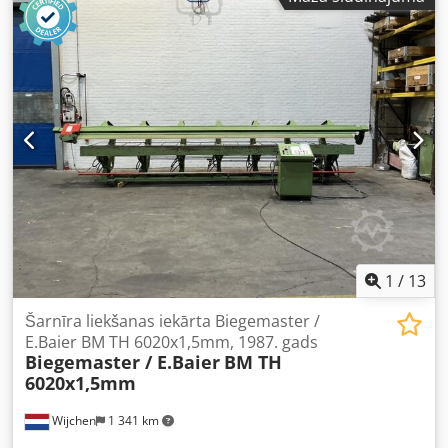
Komplektā ietilpst laminarās plūsmas modulis Spetec
Super Silent. Pieejama dokumentācija. Ir iespējama
apskate uz vietas. Codpfx Asuyk S Aeicoha
1
/
13
Šarnīra liekšanas iekārta Biegemaster /
E.Baier BM TH 6020x1,5mm, 1987. gads
Biegemaster / E.Baier
BM TH
6020x1,5mm
Wijchen
1 341 km