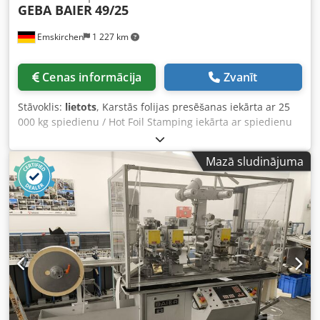
GEBA BAIER
49/25
Emskirchen
1 227 km
Cenas informācija
Zvanīt
Stāvoklis:
lietots
, Karstās folijas presēšanas iekārta ar 25
000 kg spiedienu / Hot Foil Stamping iekārta ar spiedienu
25 000 kg Karstās folijas presēšanas iekārta GEBA BAIER
49/25 Izlaiduma gads: 1972 – Sērijas Nr.: 72425
Mazā sludinājuma
Maksimālais spiediens: 25 000 kg Maksimālais
reljefspieduma laukums: 300 x 430 mm Augstuma
regulēšana apm. 190 mm Labā stāvoklī Tiešsaistes video
apskate caur WhatsApp - MS Zoom - Telegram Noliktavā
Emskirchen/Nirnbergā – Pieejama nekavējoties – Var
pārbaudīt Chjdszh Hawjpfx Aicsa