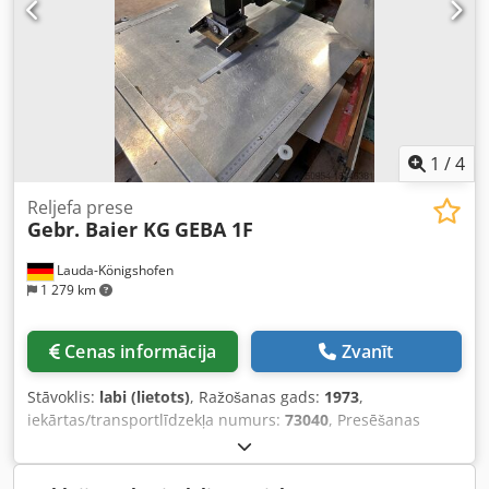
1
/
4
Reljefa prese
Gebr. Baier KG
GEBA 1F
Lauda-Königshofen
1 279 km
Cenas informācija
Zvanīt
Stāvoklis:
labi (lietots)
, Ražošanas gads:
1973
,
iekārtas/transportlīdzekļa numurs:
73040
, Presēšanas
prese Baier GEBA 1/F, uzstādīšanas augstums 90 mm,
presēšanas spēks 800 kg, darba laukums 10 cm x 14 cm,
ražošanas gads 1973, iekārtas numurs 73040, labā stāvoklī,