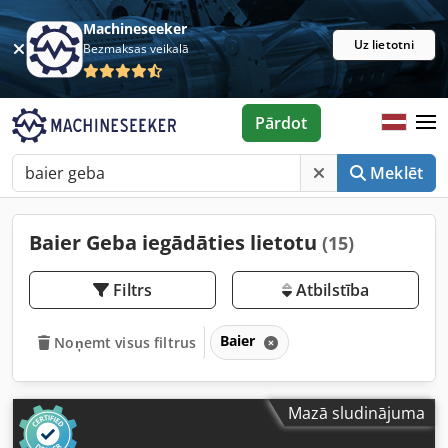
Machineseeker
Uz lietotni
Bezmaksas veikalā
Pārdot
Meklēt
Baier Geba iegādāties lietotu
(15)
Filtrs
Atbilstība
Baier
Noņemt visus filtrus
Mazā sludinājuma