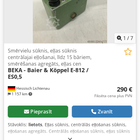
1
/
7
Smērvielu sūknis, eļļas sūknis
centrālajai eļļošanai, līdz 15 bāriem,
smērēšanas agregāts, eļļas cen
BEKA - Baier & Köppel
E-812 /
ES0,5
290 €
Hessisch Lichtenau
1 157 km
Fiksēta cena plus PVN
Pieprasīt
Zvanīt
Stāvoklis:
lietots
, Eļļas sūknis, centrālās eļļošanas sūknis,
eļļošanas agregāts. Centrālās eļļošanas sūknis, eļļas sūknis
centrālajai eļļošanai, hidrauliskais sūknis, eļļas centrālās