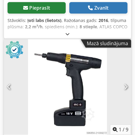
Pieprasīt
Zvanīt
Stāvoklis:
ļoti labs (lietots)
, Ražošanas gads:
2016
, tilpuma
plūsma:
2,2 m³/h
, spiediens (min.):
8 stieple
, ATLAS COPCO
GA 11 VSD skrūvju kompresors Ar mainīgu ātrumu
(invertera piedziņa) Motora jauda 11 kW Jauda 1,95 m3/min
Mazā sludinājuma
Spiediens 13 bāri Dkodpfx Akjytyh Hemor Ražošanas gads
2016 Nodarbošanās stundu skaits 9270
1
/
9