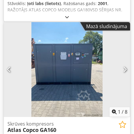
Stāvoklis:
ļoti labs (lietots)
, Ražošanas gads:
2001
,
RAŽOTĀJS ATLAS COPCO MODELIS GA180VSD SĒRIJAS NR.
AIF072891 RAŽOŠANAS GADS 2001 Dedpfozq An Njx
Akmjkr JAUDA (kW) 181 RAŽĪBA (m3/min) PIEDZIŅAS
Mazā sludinājuma
SPIEDIENS (bar) 12.50 DARBA LAIKS (STUNDAS/KOPĒJAIS)
85719 FREKVENČU PĀRVEIDOTĀJS jā IEBŪVĒTS ŽĶĪVĒTĀJS
nē SILUMMAIŅATĀJS nē DZESĒŠANA (GAISA/ŪDENS) gaiss
UZ UZGLABĀTĀJAS nē DOKUMENTĀCIJA nē PIEVIENOJUMS 2
1/2 JAUNS/LIETOTS LIETOTS
1
/
8
Skrūves kompresors
Atlas Copco
GA160