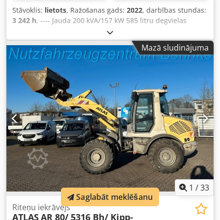
Stāvoklis:
lietots
, Ražošanas gads:
2022
, darbības stundas:
3 242 h
, ---- Jauda 200 kVA/157 kW 585 litru degvielas
tvertne Dkjdszrkuajpfx Akmjr 3242 darba stundas,
ražošanas gads 12/2022 Rozetes 125-63-32-16A + DS
Mazā sludinājuma
Aizsardzības slēdzis pret noplūdes strāvu, tips B.
1
/
33
Saglabāt meklēšanu
Riteņu iekrāvējs
ATLAS
AR 80/ 5316 Bh/ Kipp-