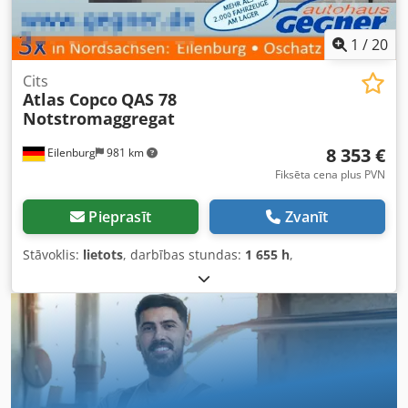
1
/
20
Cits
Atlas Copco
QAS 78
Notstromaggregat
8 353 €
Eilenburg
981 km
Fiksēta cena plus PVN
Pieprasīt
Zvanīt
Stāvoklis:
lietots
, darbības stundas:
1 655 h
,