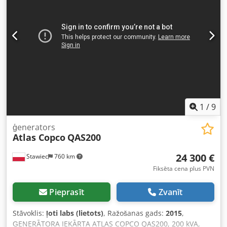
skrāpējumi un nodilumi. Aprīkots ar darba kaltu. Dati:
Ražotājs: Atlas Copco Modelis: Cobra PRO Ražošanas gads:
2014 Ražošanas valsts: Zviedrija Dzinējs: 2-taktu benzīna
dzinējs Pielietojums: betona, asfalta kalšana, ceļu un
zemes darbi Mobilā konstrukcija – nav nepieciešams
kompresors vai tīkla pieslēgums.
1
/
9
ģenerators
Atlas Copco
QAS200
24 300 €
Stawiec
760 km
Fiksēta cena plus PVN
Pieprasīt
Zvanīt
Stāvoklis:
ļoti labs (lietots)
, Ražošanas gads:
2015
,
ĢENERĀTORA IEKĀRTA ATLAS COPCO QAS200, 200 kVA,