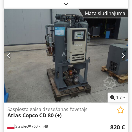
ATLAS COPCO XAHS237 ar galējā dzesētāja bloku, pēc
pilnas apkopes. Dkedezna U Ijpfx Akmjr Tehniskie dati:
Mazā sludinājuma
jauda 14,20 m³/min; darba spiediens 12 bāri; ražošanas
gads 2008; dzinējs CAT6.6; nobraukums 2969 stundas.
Kompresors ir pilnībā darba kārtībā, gatavs darbam, tiek
piedāvāta garantija. Netto cena: 95500 PLN Bruto cena:
117465 PLN Iekārta ir atvesta ideālā stāvoklī. Zemāk ir
sniegtas saites uz video.
1
/
3
Saspiestā gaisa dzesēšanas žāvētājs
Atlas Copco
CD 80 (+)
820 €
Stawiec
760 km