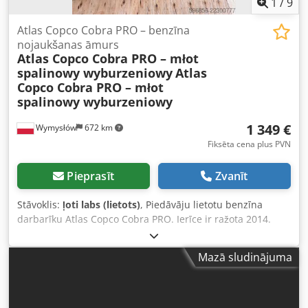
1
/
9
Atlas Copco Cobra PRO – benzīna
nojaukšanas āmurs
Atlas Copco Cobra PRO – młot
spalinowy wyburzeniowy
Atlas
Copco Cobra PRO – młot
spalinowy wyburzeniowy
1 349 €
Wymysłów
672 km
Fiksēta cena plus PVN
Pieprasīt
Zvanīt
Stāvoklis:
ļoti labs (lietots)
, Piedāvāju lietotu benzīna
darbarīku Atlas Copco Cobra PRO. Ierīce ir ražota 2014.
gadā un izgatavota Zviedrijā. Cobra PRO ir profesionāls
benzīna darbarīks, kas paredzēts būvniecības, ceļu un
Mazā sludinājuma
demontāžas darbiem – tam nav nepieciešams elektrības
pieslēgums vai kompresors, tāpēc tas ir īpaši piemērots
darbam ārpus telpām. Dodpfx Aszkwdlokmokr Vizualais
stāvoklis atbilst fotogrāfijām – ir normāli lietošanas pēdas,