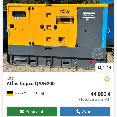
1
/
4
Cits
Atlas Copco
QAS+200
44 900 €
Passau
1 187 km
Fiksēta cena plus PVN
Pieprasīt
Zvanīt