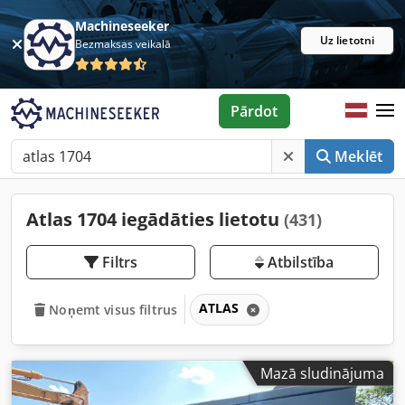
Machineseeker
Uz lietotni
Bezmaksas veikalā
Pārdot
Meklēt
Atlas 1704 iegādāties lietotu
(431)
Filtrs
Atbilstība
ATLAS
Noņemt visus filtrus
Mazā sludinājuma