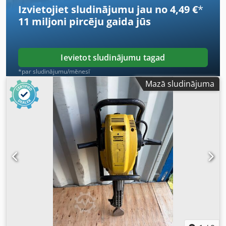
Izvietojiet sludinājumu jau no 4,49 €
*
11 miljoni pircēju
gaida jūs
Ievietot sludinājumu tagad
*par sludinājumu/mēnesī
Mazā sludinājuma