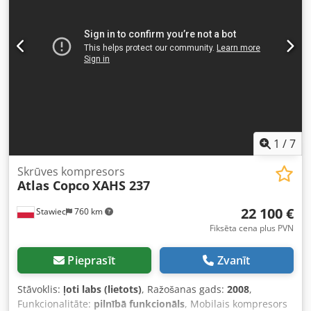
985 PLN Ierīce ir atvesta ideālā stāvoklī. Zemāk ir sniegtas
saites uz video.
1
/
7
Skrūves kompresors
Atlas Copco
XAHS 237
22 100 €
Stawiec
760 km
Fiksēta cena plus PVN
Pieprasīt
Zvanīt
Stāvoklis:
ļoti labs (lietots)
, Ražošanas gads:
2008
,
Funkcionalitāte:
pilnībā funkcionāls
, Mobilais kompresors