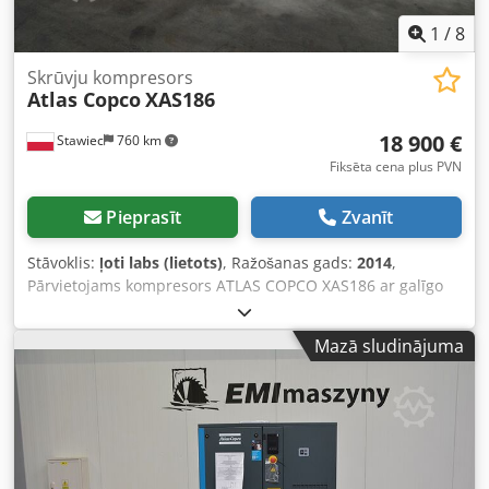
1
/
8
Skrūvju kompresors
Atlas Copco
XAS186
18 900 €
Stawiec
760 km
Fiksēta cena plus PVN
Pieprasīt
Zvanīt
Stāvoklis:
ļoti labs (lietots)
, Ražošanas gads:
2014
,
Pārvietojams kompresors ATLAS COPCO XAS186 ar galīgo
dzesētāju, pēc pilna servisa. Tehniskie dati: Jauda: 11,10
m3/min; Darba spiediens: 7 Bar; Ražošanas gads: 2014
Mazā sludinājuma
DEUTZ dzinējs Nobraukums: Kompresors pilnībā darba
kārtībā, gatavs darbam, ar garantiju. Dkodsyfnwgopfx
Akmsr Cena bez PVN: 79 500 PLN Cena ar PVN: 97 785 PLN
Iekārta ievestā ideālā stāvoklī. Zemāk video saites.