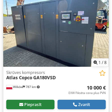
1
/
8
Skrūves kompresors
Atlas Copco
GA180VSD
10 000 €
Wilków
787 km
EXW Fiksēta cena plus PVN
Pieprasīt
Zvanīt