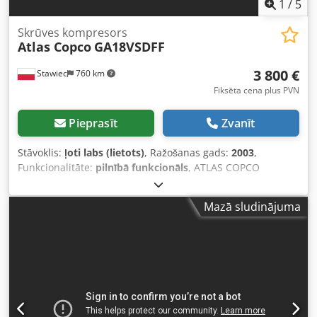
1
/
5
Skrūves kompresors
Atlas Copco
GA18VSDFF
3 800 €
Stawiec
760 km
Fiksēta cena plus PVN
Pieprasīt
Zvanīt
Stāvoklis:
ļoti labs (lietots)
, Ražošanas gads:
2003
,
Funkcionalitāte:
pilnībā funkcionāls
, ATLAS COPCO
GA18VSDFF skrūvju kompresors ar frekvences pārveidotāju
un gaisa žāvētāju, pēc apkopes. Tehniskie dati: jauda: 3,24
Mazā sludinājuma
m³/min; motora jauda: 18,5 kW; maksimālais spiediens:
12,75 bāri; ražošanas gads: 2003; nostrādātais laiks: 11 137
stundas!!! Cena: 16 200 EUR (bez PVN) Cena: 19 926 EUR (ar
PVN) Kompresors ir pilnībā darba kārtībā, gatavs
lietošanai, tiek piedāvāta garantija. Nodrošinām apkopi.
Zemāk atrodas saite uz video. Dodpfx Akszmt Nvomekr