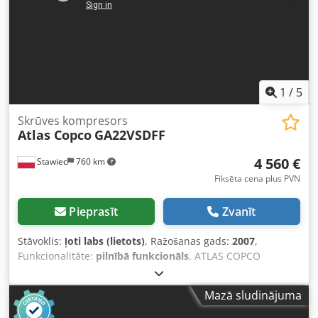
1
/
5
Skrūves kompresors
Atlas Copco
GA22VSDFF
4 560 €
Stawiec
760 km
Fiksēta cena plus PVN
Pieprasīt
Zvanīt
Stāvoklis:
ļoti labs (lietots)
, Ražošanas gads:
2007
,
Funkcionalitāte:
pilnībā funkcionāls
, ATLAS COPCO
GA22VSDFF skrūvju kompresors ar frekvences pārveidotāju
un gaisa žāvētāju, pēc apkopes. Tehniskie dati: jauda: 3840
Mazā sludinājuma
m3/min; 22 kW motors; maksimālais spiediens: 12,80 bāri;
Dedpjzmt Hujfx Akmskr ražošanas gads: 2007; darba