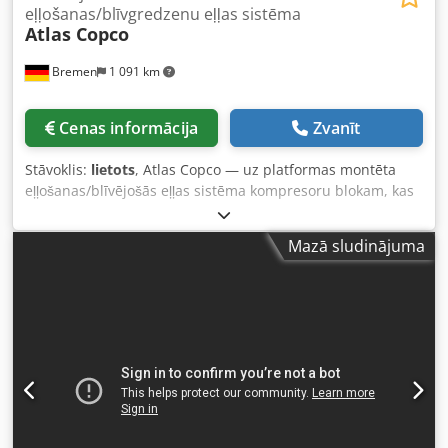
eļļošanas/blīvgredzenu eļļas sistēma
Atlas Copco
Bremen
1 091 km
Cenas informācija
Zvanīt
Stāvoklis:
lietots
, Atlas Copco — uz platformas montēta
eļļošanas/blīvējošās eļļas sistēma kompresoru blokam, kas
ietver pamatrezervuāru/tvertni ar sūkņiem, filtriem,
dzesētājiem un vārstu kolektoru. Komplektā ietilpst arī
Mazā sludinājuma
iztukšošanas tvertne un dažādi rezerves elementi un
blīves, kā norādīts lejupielādējamajā sarakstā.
Dkodjzmadmjpfx Akmjr Piezīme: pārdošana ir atkarīga no
tā, vai 24 stundu laikā pircējs veiksmīgi pabeidz biznesa
partnera padziļinātu izpēti (BPDD) un iesniedz galalietotāja
deklarācijas veidlapu (EUS), un, ja pircējs nav galalietotājs,
arī par katru galalietotāju. BPDD un EUS veidlapas var
lejupielādēt no mājaslapas.