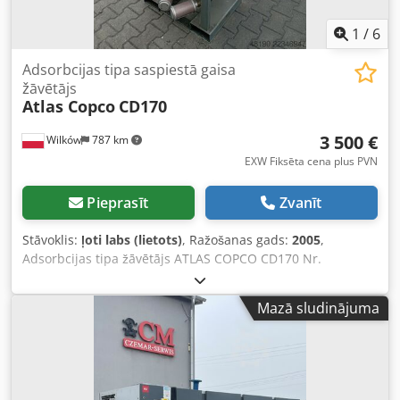
1
/
6
Adsorbcijas tipa saspiestā gaisa
žāvētājs
Atlas Copco
CD170
3 500 €
Wilków
787 km
EXW Fiksēta cena plus PVN
Pieprasīt
Zvanīt
Stāvoklis:
ļoti labs (lietots)
, Ražošanas gads:
2005
,
Adsorbcijas tipa žāvētājs ATLAS COPCO CD170 Nr.
AII801294 S014387 11 bāri Ražošanas gads: 2005 6,12
m³/min JAUNS! Djdpfezl Uhdox Akmokr
Mazā sludinājuma