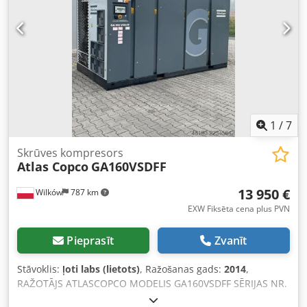
1
/
7
Skrūves kompresors
Atlas Copco
GA160VSDFF
13 950 €
Wilków
787 km
EXW Fiksēta cena plus PVN
Pieprasīt
Zvanīt
Stāvoklis:
ļoti labs (lietots)
, Ražošanas gads:
2014
,
RAŽOTĀJS ATLASCOPCO MODELIS GA160VSDFF SĒRIJAS NR.
APF195117 GADS 2014 JAUDA (kW) 186 Dkjdpfx Akszl S