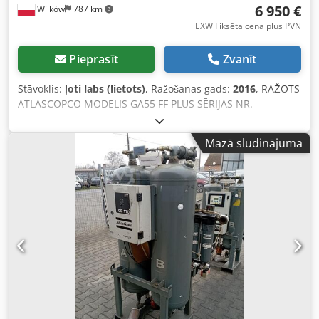
6 950 €
Wilków
787 km
EXW Fiksēta cena plus PVN
Pieprasīt
Zvanīt
Stāvoklis:
ļoti labs (lietots)
, Ražošanas gads:
2016
, RAŽOTS
ATLASCOPCO MODELIS GA55 FF PLUS SĒRIJAS NR.
API623768 GADS 2016 JAUDA (kW) 55 RAŽĪBA (m3/min)
10,44 Dkedpfx Akjzmhtcsmor SPIEDIENS (bar) 8,25 DARBA
Mazā sludinājuma
LAIKS (STUNDAS/KOPĒJAIS) INVERTERS nē IEBŪVĒTS
MITRUMA ATSŪCINĀTĀJS jā, R410a, 1,05 kg SILUMA
MAIŅATĀJS nē ATDAĶE (GĀZE/ŪDENS) gaise UZ
UZGLABĀTĀJA nē DOKUMENTĀCIJA nē PIEVADS 2
JAUNS/LIETOTS LIETOTS