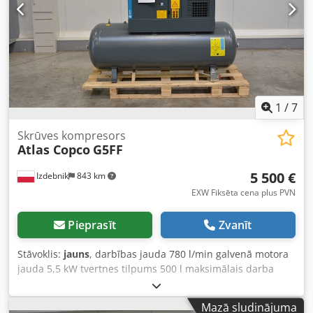
1
/
7
Skrūves kompresors
Atlas Copco
G5FF
5 500 €
Izdebnik
843 km
EXW Fiksēta cena plus PVN
Pieprasīt
Zvanīt
Stāvoklis:
jauns
, darbības jauda 780 l/min galvenā motora
jauda 5,5 kW tvertnes tilpums 500 l maksimālais darba
spiediens 10,0 atm iebūvēts termiskais žāvētājs
elektroniski regulējami kompresora darbības parametri
Mazā sludinājuma
atbilst CE standartiem ražošanas gads 2025, JAUNS Djdpfx