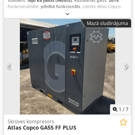
Stāvoklis:
teju kā jauns (lietots)
, Ražošanas gads:
2019
,
Funkcionalitāte:
pilnībā funkcionāls
, Lietots Atlas Copco
FX6 aukstuma žāvētājs. Jauda: 2,34 m3/min. Djdpfozrtbijx
Akmskr Spiediens: 14 bāri. Ražošanas gads: 2019.
Mazā sludinājuma
1
/
7
Skrūves kompresors
Atlas Copco
GA55 FF PLUS