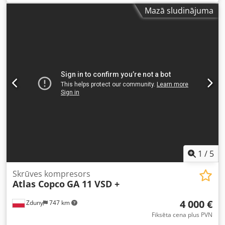
Smomor PRODUKTIVITĀTE (m3/min) 4,82–26,70 SPIEDIENS
Mazā sludinājuma
(bar) 8,3 DARBA STUNDAS (DOKUMENTĒTĀS/KOPĒJĀS)
67773 FREKVENČU REGULATORS jā IEBŪVĒTS ŽĀVĒTĀJS jā
SILTUMA MAIŅTĀJS nē DZESĒŠANA (GAISA/ŪDENS) gaiss UZ
UZGLABĀTĀJTRAUKA nē DOKUMENTĀCIJA nē PIEVADI 3
JAUNS/LIETOTS LIETOTS
1
/
5
Skrūves kompresors
Atlas Copco
GA 11 VSD +
4 000 €
Zduny
747 km
Fiksēta cena plus PVN