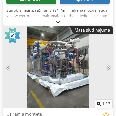
Stāvoklis:
jauns
, ražīgums 984 l/min galvenā motora jauda
7,5 kW tvertne 500 l maksimālais darba spiediens 10,0 atm
Dodpfszpxuvox Akmokr iebūvēts siltuma rekuperators
elektroniski iestatāmi kompresora darbības parametri
Mazā sludinājuma
skaņu izolēta kabīne (tikai 67 dB) atbilst CE standartiem
ražošanas gads 2025, JAUNS
1
/
3
Uz rāmja montēta