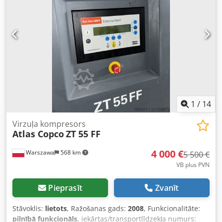
piemērots precīzai montāžai un sērijveida darbam
Komplektācija: • Bezvadu skrūvgriezis Atlas Copco • 2x 18V
akumulatori Atlas Copco • Lādētājs Atlas Copco • Viss
redzams attēlos Stāvoklis: Lietots, darba kārtībā, ar
normālām lietošanas pazīmēm. Nav plaisu, nav vaļīguma.
Iekārta noņemta no rūpnieciskās līnijas. Pielietojums: •
Ražošana • Rūpnieciskā montāža • Tehnoloģiskās līnijas •
Profesionālas darbnīcas Ideāla alternatīva jaunām
iekārtām – ievērojami zemākas izmaksas, saglabājot Atlas
Copco kvalitāti.
1
/
14
Virzuļa kompresors
Atlas Copco
ZT 55 FF
4 000 €
Warszawa
568 km
5 500 €
VB plus PVN
Pieprasīt
Zvanīt
Stāvoklis:
lietots
, Ražošanas gads:
2008
, Funkcionalitāte:
pilnībā funkcionāls
, iekārtas/transportlīdzekļa numurs: