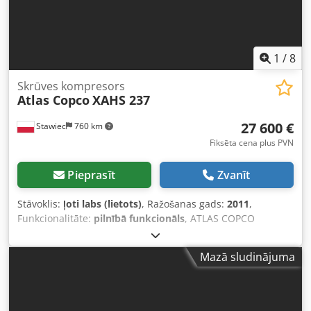
1
/
8
Skrūves kompresors
Atlas Copco
XAHS 237
27 600 €
Stawiec
760 km
Fiksēta cena plus PVN
Pieprasīt
Zvanīt
Stāvoklis:
ļoti labs (lietots)
, Ražošanas gads:
2011
,
Funkcionalitāte:
pilnībā funkcionāls
, ATLAS COPCO
XAHS237+ mobils kompresors ar galīgo dzesētāju, pēc
pilnas apkopes Tehniskie dati: jauda 14,20 m3/min; darba
Mazā sludinājuma
spiediens 12 bāri; ražošanas gads 2011; DEUTZ 6,1 motors;
nobraukums 1752 stundas. Kompresors ir pilnībā darba
kārtībā, gatavs darbam, tiek piedāvāta garantija. Dkjdpfx
Aoznba Eekmer Netto cena: 119 500 PLN Brutto cena: 146