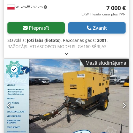
7 000 €
Wilków
787 km
EXW Fiksēta cena plus PVN
Pieprasīt
Zvanīt
Stāvoklis:
ļoti labs (lietots)
, Ražošanas gads:
2001
,
RAŽOTĀJS: ATLASCOPCO MODELIS: GA160 SĒRIJAS
NUMURS: AIF072890 RAŽOŠANAS GADS: 2001 JAUDA (kW):
167 JAUDA (m³/min): 21 PIEDZIŅAS SPIEDIENS (bar): 8,5
Mazā sludinājuma
DARBA STUNDU SKAITS (REĀLS/KOPĒJAIS): FREKVENCES
PĀRVEIDOTĀJS: nav IEBŪVĒTS ŽĀVĒTĀJS: nav SILUMA
MAIŅTĀJS: nav Dkjdpjzq Afuofx Akmer ATDZEŠANA (GAISA/
ŪDENS): gaisa UZ UZGLABĀTĀJTANKA: nav
DOKUMENTĀCIJA: nav PIEVIENOJUMA TIPS: 3
JAUNS/LIETOTS: LIETOTS