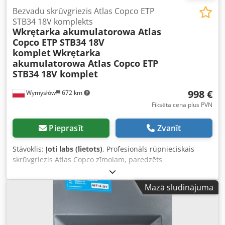
Bezvadu skrūvgriezis Atlas Copco ETP
STB34 18V komplekts
Wkrętarka akumulatorowa Atlas
Copco ETP STB34 18V
komplet
Wkrętarka
akumulatorowa Atlas Copco ETP
STB34 18V komplet
998 €
Wymysłów
672 km
Fiksēta cena plus PVN
Pieprasīt
Zvanīt
Stāvoklis:
ļoti labs (lietots)
, Profesionāls rūpnieciskais
skrūvgriezis Atlas Copco zīmolam, paredzēts
nepārtrauktam darbam montāžas līnijās un ražošanas
lietojumos. Rūpnieciskās klases iekārta – nav tirgus vai
Mazā sludinājuma
mājsaimniecības modelis. Tehniskie dati un informācija: •
Modelis: ETP STB34-06-106 • Barošana: 18V DC • Ražošanas
valsts: Zviedrija • Ražošanas gads: 2021 • Ergonomisks, labi
sabalansēts dizains Dodpjyc Rvaefx Akmokr • Ideāli