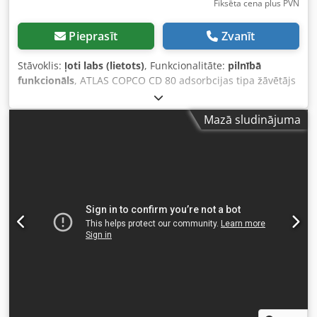
Fiksēta cena plus PVN
Pieprasīt
Zvanīt
Stāvoklis:
ļoti labs (lietots)
, Funkcionalitāte:
pilnībā
funkcionāls
, ATLAS COPCO CD 80 adsorbcijas tipa žāvētājs
Dsdpfjzm Ip Rsx Akmskr Tehniskie dati: ražīgums: 4800
l/min; žāvētājs ir pilnībā darba kārtībā; neto cena: 3500
Mazā sludinājuma
PLN bruto cena: 4305 PLN