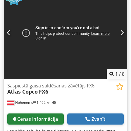
stundas: 11469. Cena: 19800 EUR (bez PVN). 24354 EUR (ar
PVN). Kompresors ir pilnībā darba kārtībā, gatavs
lietošanai, ir spēkā garantija. Nodrošinām apkopi. Zemāk ir
saite uz video.
1
/
8
Saspiestā gaisa saldēšanas žāvētājs FX6
Atlas Copco
FX6
Hohenems
1 462 km
Cenas informācija
Zvanīt