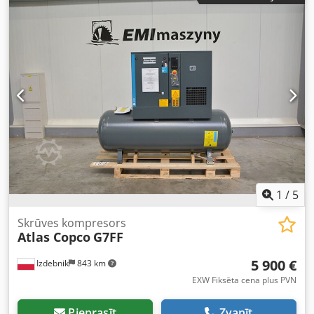
Akszpxv Tjmokr
1
/
5
Skrūves kompresors
Atlas Copco
G7FF
5 900 €
Izdebnik
843 km
EXW Fiksēta cena plus PVN
Pieprasīt
Zvanīt