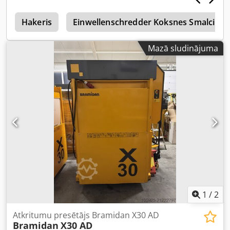
r
Hakeris
Einwellenschredder Koksnes Smalcināt
Mazā sludinājuma
1
/
2
Atkritumu presētājs Bramidan X30 AD
Bramidan
X30 AD