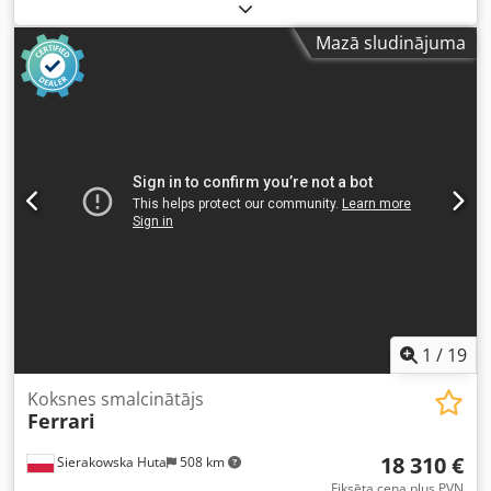
400 mm - Ieejas augstums: 200 mm - Vārpstas platums:
530 mm - Vārpstas diametrs: 550 mm - Naža garums: 530
Mazā sludinājuma
mm - Nažu skaits: 2 gab. - Sieta izmēri: 50x50 mm - 2
apakšējās piedziņas zobratu vārpstas - Apakšējās vārpstas
motors: 2,2 kW - Augšējā piedziņas zobratu vārpsta -
Augšējās vārpstas motors: 2,2 kW - Lente padevējs: 0,55 kW
- Padeves lentes garums: 3000 mm - Padeves lentes
platums: 410 mm - Galvenais motors: 45 kW - Autoreverse -
Atpakaļgaita - Iekārtas izmēri (garums/platums/augstums):
2900x1600x1600 mm - Padevēja izmēri
(garums/platums/augstums): 3070x720x670 mm - Svars:
apm. 3500 kg PRIEKŠROCĪBAS – Ražots Vācijā – Autoreverse
(ar regulēšanas iespējām) – Atpakaļgaita – Lietots
smalcinātājs, ļoti labā stāvoklī Neto cena: 85 900 PLN Neto
cena: 20 450 EUR atkarībā no kursa 4,2 EUR (Cenas var
mainīties, ievērojami mainoties kursam)
1
/
19
Koksnes smalcinātājs
Ferrari
18 310 €
Sierakowska Huta
508 km
Fiksēta cena plus PVN