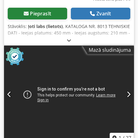
Pieprasīt
Zvanīt
Stāvoklis:
ļoti labs (lietots)
, KATALOGA NR. 8013 TEHNISKIE
DATI - Ieejas platums: 450 mm - Ieejas augstums: 210 mm -
Vārpstas platums: 450 mm - Vārpstas diametrs: 550 mm -
Nažu skaits: 2 gab. - Ievilkšanas vārpsta, zobaina augšā un
Mazā sludinājuma
apakšā: 2×2,2 kW - Papildu zobaina ievilkšanas rullis
apakšā pirms ievilkšanas vārpstas - Elektriskais
autoreverss (ar regulēšanu) - Atpakaļgaita - Lentes
padevējs - Padevēja garums: 2260 mm - Lentes platums:
430 mm - Galvenais motors: 45 kW - Kopējie padevēja
izmēri garums/platums/augstums: 4900x1700x1700 mm -
Svars: aptuveni 3000 kg Dcsdpfx Aezrugajkrjk
PRIEKŠROCĪBAS – Ar lentes padevi – Elektriskais
autoreverss – Atpakaļgaita – Lietots šķeldotājs, ļoti labā
stāvoklī Neto cena: 76900 PLN Neto cena: 18310 EUR pēc
kursa 4,20 EUR (Cenas var mainīties lielāku svārstību
gadījumā)
1
/
27