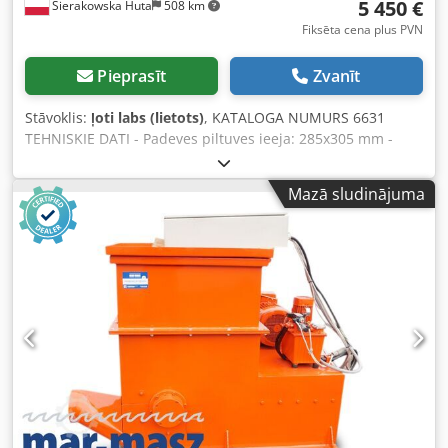
5 450 €
Sierakowska Huta
508 km
Fiksēta cena plus PVN
Pieprasīt
Zvanīt
Stāvoklis:
ļoti labs (lietots)
, KATALOGA NUMURS 6631
TEHNISKIE DATI - Padeves piltuves ieeja: 285x305 mm -
Motors: 7,35 kW - Nažu skaits: 3 gb. + 2 pretnaži - Naža
izmērs: 300x75 mm - Sieti (2 veidi): 10 mm, 8 mm -
Mazā sludinājuma
Novadīšanas pieslēguma diametrs: 100 mm - Izmēri
(gar./pl./aug.): 1070x900x1980 mm Dcsdpfxjzr Iuke Akrsk -
Svars: 613 kg PRIEKŠROCĪBAS – Zviedrijas ražojums –
Papildu siets – Ļoti labs stāvoklis – Lietots šķeldotājs Cena
bez PVN: 22 900 PLN Cena bez PVN: 5 450 EUR Cena bez
PVN aprēķināta pēc kursa 4,2 PLN/EUR (lielāku kursa
svārstību gadījumā cena var tikt mainīta)