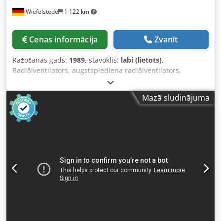
Wiefelstede
1 122 km
Cenas informācija
Zvanīt
Ražošanas gads:
1989
, stāvoklis:
labi (lietots)
,
Radiālventilators, augstspiediena radiālventilators,
spiediena pūtējs, vakuuma pūtējs, ventilācijas pūtējs,
pūtējs, radiālais pūtējs, sānu kanāla pūtējs -Ražotājs:
Mazā sludinājuma
Piller, dubultais radiālventilators. -Tips: 2 E 10 1800 -
Motora jauda: 11 kW / 2965 apgr./min -Tilpuma plūsma:
0,27 m³/s -Pievads ieejai: Ø 160 mm -Pievads izejai: Ø 100
mm -Aizsardzības klase: IP 44 -Izmēri: 1150/890/H1280 mm
-Svars: 410 kg Dodpfx Aaoval Smszjkr