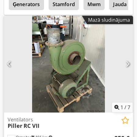
a
Ģenerators
Stamford
Mwm
Jauda
Mazā sludinājuma
1
/
7
Ventilators
Piller
RC VII