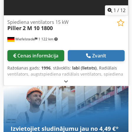
1
/
12
Spiediena ventilators 15 kW
Piller
2 M 10 1800
Wiefelstede
1 122 km
Cenas informācija
Zvanīt
Ražošanas gads:
1996
, stāvoklis:
labi (lietots)
, Radiālais
ventilators, augstspiediena radiālais ventilators, spiediena
pūtējs, vakuuma pūtējs, ventilācijas pūtējs, pūtējs,
radiālais pūtējs, sānu kanāla pūtējs - Ražotājs: Piller,
dubultais radiālais ventilators. - Tips: 2 M 10 1800
Dksdsvam Hlopfx Aazsr - Motora jauda: 15 kW / 2965
apgr./min - Gaisa plūsma: 0,27 m³/s - Ieplūdes pieslēgums:
Ø 160 mm - Izplūdes pieslēgums: Ø 100 mm - Aizsardzības
klase: IP 44 - Izmēri: 900/1150/A1275 mm - Svars: 367 kg
Izvietojiet sludinājumu jau no 4,49 €
*