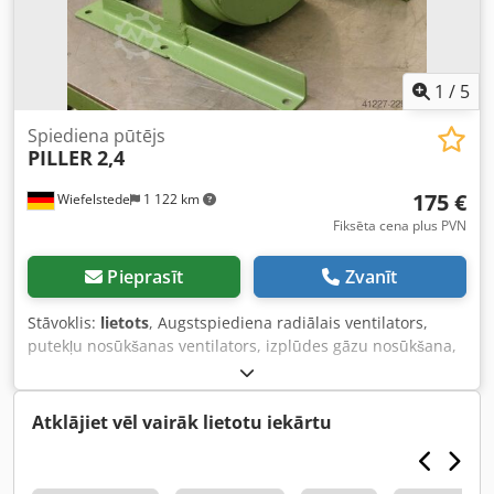
1
/
5
Spiediena pūtējs
PILLER
2,4
175 €
Wiefelstede
1 122 km
Fiksēta cena plus PVN
Pieprasīt
Zvanīt
Stāvoklis:
lietots
, Augstspiediena radiālais ventilators,
putekļu nosūkšanas ventilators, izplūdes gāzu nosūkšana,
metināšanas dūmu nosūkšana, nosūkšana, ventilators,
spiediena ventilators, vakuuma ventilators - Motora jauda:
0,37 kW - Veiktspējas dati: nav pieejami. Dodschaygjpfx
Atklājiet vēl vairāk lietotu iekārtu
Aazjkr - Ieplūdes pieslēgums: Ø 65 mm - Izplūdes
pieslēgums: Ø 60 mm - Izmēri: 510/480/A470 mm - Svars:
49 kg