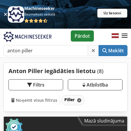
Machineseeker
Uz lietotni
Bezmaksas veikalā
Pārdot
Meklēt
Anton Piller iegādāties lietotu
(8)
Filtrs
Atbilstība
Piller
Noņemt visus filtrus
Mazā sludinājuma