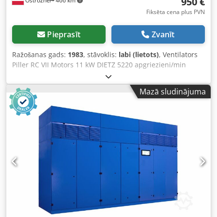
950 €
Ostrożne
466 km
Fiksēta cena plus PVN
Pieprasīt
Zvanīt
Ražošanas gads:
1983
, stāvoklis:
labi (lietots)
, Ventilators
Piller RC VII Motors 11 kW DIETZ 5220 apgriezieni/min
Dodpfxjghrx Ne Aazskr
Mazā sludinājuma