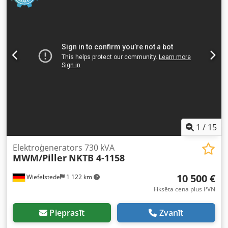
1
/
15
Elektroģenerators 730 kVA
MWM/Piller
NKTB 4-1158
10 500 €
Wiefelstede
1 122 km
Fiksēta cena plus PVN
Pieprasīt
Zvanīt