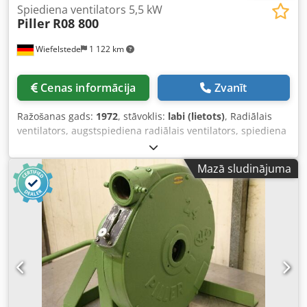
Spiediena ventilators 5,5 kW
Piller
R08 800
Wiefelstede
1 122 km
Cenas informācija
Zvanīt
Ražošanas gads:
1972
, stāvoklis:
labi (lietots)
, Radiālais
ventilators, augstspiediena radiālais ventilators, spiediena
pūtējs, vakuuma pūtējs, ventilācijas pūtējs, pūtējs,
radiālais pūtējs, sānu kanāla pūtējs - Ražotājs: Piller,
Mazā sludinājuma
radiālais ventilators / spiediena pūtējs - Tips: R08 800 -
Dzinēja jauda: 5,5 kW / 2880 apgr./min - Gaisa plūsma: 12
m³/min - Ieplūdes pieslēgums: Ø 140 mm - Izplūdes
pieslēgums: Ø 75 mm - Aizsardzības klase: - Izmēri:
1290/470/H1040 mm - Svars: 150 kg Dkodpfx Ajvcyw Nsazjr