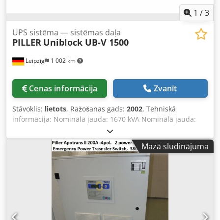
1
/
3
UPS sistēma — sistēmas daļa
PILLER
Uniblock UB-V 1500
Leipzig
1 002 km
Cenas informācija
Zvanīt
Stāvoklis:
lietots
, Ražošanas gads:
2002
, Tehniskā
informācija: Nominālā jauda: 1670 kVA Nominālā jauda:
1500 kW Spriegums: 400 V / 50 Hz Darba stundas: 800 h
Dkodpfou Nzwuex Aazsr Šī UPS sistēma ir lieliski
Mazā sludinājuma
piemērota nepārtrauktas darbības nodrošināšanai
sarežģītos vides apstākļos, kādi var rasties rūpnieciskos
pielietojumos. Piemērota, lai stabilizētu, piemēram,
elektrotīklu sistēmas. UPS iekārta sastāv no Powerbridge
(svara ritenis ar pievienotu ģeneratoru) un Uniblock
(elektromotora/ģeneratora bloka). Uniblock piegādā
elektrību klienta moduļiem bez tīkla traucējumiem.