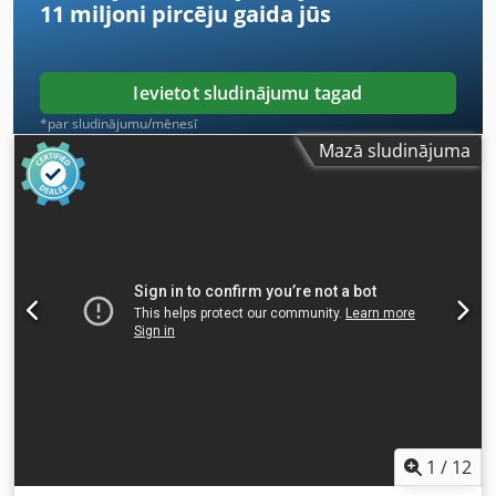
11 miljoni pircēju
gaida jūs
Ievietot sludinājumu tagad
*par sludinājumu/mēnesī
Mazā sludinājuma
1
/
12