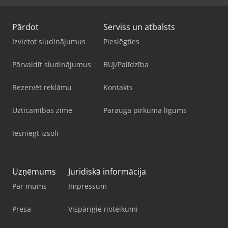
Pārdot
Serviss un atbalsts
Izvietot sludinājumus
Pieslēgties
Pārvaldīt sludinājumus
BUJ/Palīdzība
Rezervēt reklāmu
Kontakts
Uzticamības zīme
Parauga pirkuma līgums
Iesniegt izsoli
Uzņēmums
Juridiskā informācija
Par mums
Impressum
Presa
Vispārīgie noteikumi