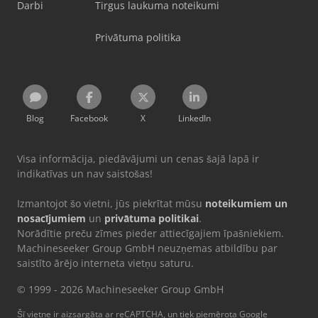
Darbi
Tirgus laukuma noteikumi
Privātuma politika
Blog
Facebook
X
LinkedIn
Visa informācija, piedāvājumi un cenas šajā lapā ir
indikatīvas un nav saistošas!
Izmantojot šo vietni, jūs piekrītat mūsu
noteikumiem un
nosacījumiem
un
privātuma politikai
.
Norādītie preču zīmes pieder attiecīgajiem īpašniekiem.
Machineseeker Group GmbH neuzņemas atbildību par
saistīto ārējo interneta vietņu saturu.
© 1999 - 2026 Machineseeker Group GmbH
Šī vietne ir aizsargāta ar reCAPTCHA, un tiek piemērota Google