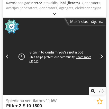
Ražošanas gads:
1972
, stāvoklis:
labi (lietots)
, Ģenerators,
avārijas ģenerators, ģenerators, agregāts, elektroenerģijas
ģenerators, avārijas elektroģenerators, elektroenerģijas
ģenerācijai paredzēts agregāts - Ražotājs: PILLER/MWM
Mazā sludinājuma
Dkedpfxeivql Ij Aazsr - Jauda: 730 kVA 50 Hz - Motors:
MWM tips TbRHS 518V16, jauda 850 ZS, apgriezieni 1500
apgr./min - Ģenerators: PILLER NKTB 4-1158 - Piezīme: bez
vadības - Atsevišķas sastāvdaļas: skatīt foto - Ģeneratora
izmēri: 4000/2220/A2170 mm - Radiatora izmēri:
2150/360/A1860 mm - Trokšņu slāpētāja izmēri:
2230/825/A825 mm - Ventilatora izmēri: 1385/1100/A1100
mm - Transporta izmēri: 6 iekraušanas metri - Kopējais
svars: 8600 kg
1
/
8
Spiediena ventilators 11 kW
Piller
2 E 10 1800