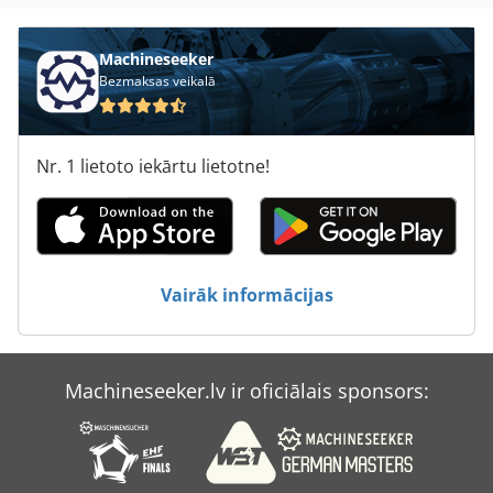
Ppl
Machineseeker
Bezmaksas veikalā
Pulēšanas Mašīna
Pulēšanas Mašīnas
Nr. 1 lietoto iekārtu lietotne!
Pārtikas Mašīna
Pārtīšanu Mašīna
Pīlings Mašīna
Vairāk informācijas
To Izplešanās
Zett Putru Tehnoloģiju Gmbh
Machineseeker.lv ir oficiālais sponsors:
Zoller
Zoller Germany