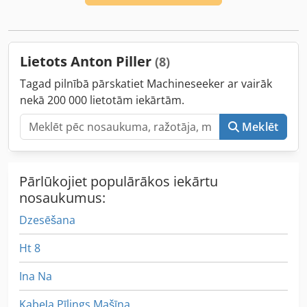
Lietots Anton Piller
(8)
Tagad pilnībā pārskatiet Machineseeker ar vairāk
nekā 200 000 lietotām iekārtām.
Meklēt
Pārlūkojiet populārākos iekārtu
nosaukumus:
Dzesēšana
Ht 8
Ina Na
Kabeļa Pīlings Mašīna