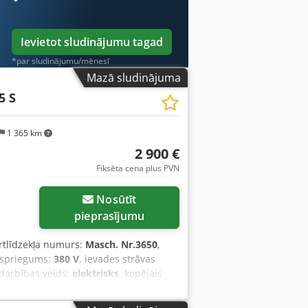
Ievietot sludinājumu tagad
*par sludinājumu/mēnesī
Mazā sludinājuma
5 S
1 365 km
2 900 €
Fiksēta cena plus PVN
Nosūtīt
pieprasījumu
ortlīdzekļa numurs:
Masch. Nr.3650
,
s spriegums:
380 V
, ievades strāvas
 darbības veids:
elektrisks
, kopējais
, Aprīkojums:
CE marķējums,
jams
, Labi saglabāts ALZMETALL