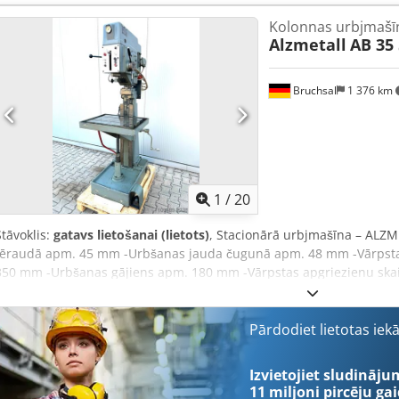
griešanas iekārta Dzesēšanas šķidruma sistēma Skrūvspīle Jūs varat j
Kolonnas urbjmašīn
iekārtu. Mēs ar prieku varam nodrošināt izdevīgus transportēšana
Alzmetall
AB 35 
rēķinu. Ārvalstu klientiem var izsniegt arī rēķinu bez PVN. Priekšnot
numurs. Pēc iepriekšējas vienošanās. Apmeklējiet mūsu veikalu un 
Dedpfx Abszqy I Tsiekr Norādītie uzņēmumu nosaukumi un preču zī
Bruchsal
1 376 km
izmantoti tikai produktu identifikācijai un aprakstam. Atšķirības no
preces aprakstā var rasties, un uz tām attiecas iepriekš minētie nos
1
/
20
Stāvoklis:
gatavs lietošanai (lietots)
, Stacionārā urbjmašīna – ALZ
tēraudā apm. 45 mm -Urbšanas jauda čugunā apm. 48 mm -Vārpstas
350 mm -Urbšanas gājiens apm. 180 mm -Vārpstas apgriezienu skait
(BEZPAKĀPES) -Automātiskā padeve 0,1–0,2–0,3–0,4 mm/apgr. -Urbš
virsmas izmēri apm. 600 x 460 mm -Darba virsmas regulēšana ap
regulēšana ar kloķi -Kolonnas diametrs apm. 200 mm -Motora jaud
Pārdodiet lietotas iek
sistēma -Darba apgaismojums -Apgriezienu skaitītājs Izmēri: G x P x 
1200 kg Dodpfsznlf Eox Abiskr Kļūdas / ievadīšanas kļūdas iespējam
Izvietojiet sludināju
11 miljoni pircēju
gai