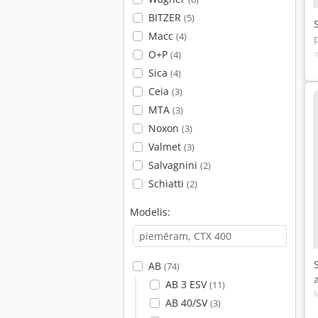
BITZER
(5)
Macc
(4)
O+P
(4)
Sica
(4)
Ceia
(3)
MTA
(3)
Noxon
(3)
Valmet
(3)
Salvagnini
(2)
Schiatti
(2)
Modelis:
AB
(74)
AB 3 ESV
(11)
AB 40/SV
(3)