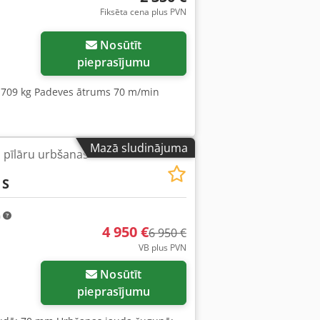
Fiksēta cena plus PVN
Nosūtīt
pieprasījumu
s 709 kg Padeves ātrums 70 m/min
Mazā sludinājuma
s pīlāru urbšanas
 S
m
4 950 €
6 950 €
VB plus PVN
Nosūtīt
pieprasījumu