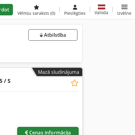
rdot
Valoda
Vēlmju saraksts
(0)
Pieslēgties
Izvēlne
Atbilstība
Mazā sludinājuma
5 / S
Cenas informācija