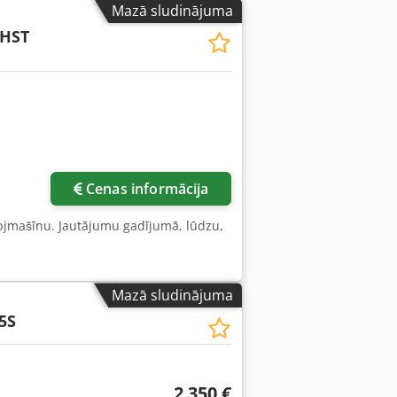
Mazā sludinājuma
 HST
Cenas informācija
rbjmašīnu. Jautājumu gadījumā, lūdzu,
Mazā sludinājuma
5S
2 350 €