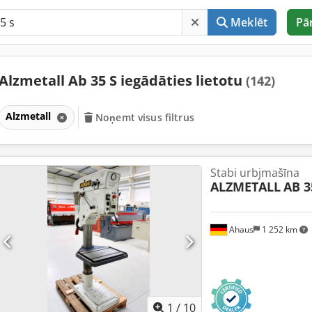
Meklēt
Pā
Alzmetall Ab 35 S iegādāties lietotu
(142)
Alzmetall
Noņemt visus filtrus
Stabi urbjmašīna
ALZMETALL
AB 3
Ahaus
1 252 km
1
/
10