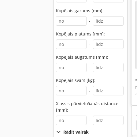
Kopējais garums [mm]:
-
Kopējais platums [mm]:
-
Kopējais augstums [mm]:
-
Kopējais svars [kg]:
-
X assis pārvietošanās distance
[mm]:
-
lzmetall
Plūdu Apgaismes Stabi
Alzmetall Ab
Rādīt vairāk