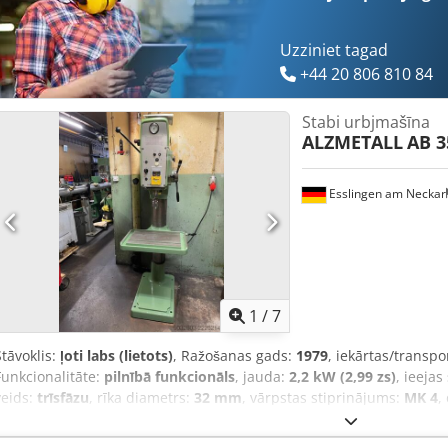
Uzziniet tagad
+44 20 806 810 84
Stabi urbjmašīna
ALZMETALL
AB 3
Esslingen am Neckar
1
/
7
Stāvoklis:
ļoti labs (lietots)
, Ražošanas gads:
1979
, iekārtas/transp
Funkcionalitāte:
pilnībā funkcionāls
, jauda:
2,2 kW (2,99 zs)
, ieeja
veids:
trīsfāzu
, rīka diametrs:
32 mm
, vārpstas stiprinājums:
MK 4
,
augstums:
187 mm
, kakla dziļums:
300 mm
, kopējais svars:
430 kg
dokumentācija / rokasgrāmata, rotācijas ātrums bezgalīgi regulē