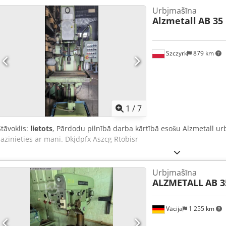
Urbjmašīna
Alzmetall
AB 35
Szczyrk
879 km
1
/
7
Stāvoklis:
lietots
, Pārdodu pilnībā darba kārtībā esošu Alzmetall u
sazinieties ar mani. Dkjdpfx Aszcg Rtobisr
Urbjmašīna
ALZMETALL
AB 3
Vācija
1 255 km