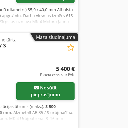
udā (diametrs) 35,0 / 40,0 mm Atbalsta
 apgr./min. Darba virsmas izmērs 615
 Vārpstas uzmava MK 4 Motora jauda
650 x 1850 mm Aprīkojums: - izturīga
- automātiska vārpstas padeve * ar
Mazā sludinājuma
s iekārta
iešanās virzienu - vārpstas griešanās
/ S
ma ierobežotājs - mašīnas darba virsma
S STOP pogas priekšpusē - lietošanas
5 400 €
Fiksēta cena plus PVN
Nosūtīt
pieprasījumu
rotācijas ātrums (maks.):
3 500
00 mm
, Alzmetall AB 35 / S urbjmašīna,
rona: MK 4 Urbjpatrona: 3–16 mm
ājums: 0,1–0,2–0,3 mm/min. Vītņu