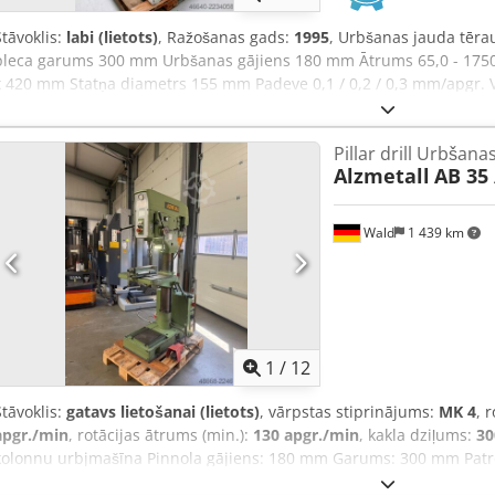
Stāvoklis:
labi (lietots)
, Ražošanas gads:
1995
, Urbšanas jauda tēra
pleca garums 300 mm Urbšanas gājiens 180 mm Ātrums 65,0 - 1750
x 420 mm Statņa diametrs 155 mm Padeve 0,1 / 0,2 / 0,3 mm/apgr.
0,9 / 1,5 kW Svars 450 kg Izmēri (garums-platums-augstums) 800 x 
statņa urbjmašīna - bezpakāpju ātruma regulēšana (klinšu siksna) 
Pillar drill Urbšana
elektromagnētisku atbrīvošanas mehānismu - motors ar maināmu gr
Alzmetall
AB 35 
virziens pa labi/pa kreisi Dodpfxozl E Uhe Abiokr - urbšanas dziļu
ar 2 T-veida rievām * augstums regulējams ar rokas kloķi - AVĀRIJA
pamācība (PDF)
Wald
1 439 km
1
/
12
Stāvoklis:
gatavs lietošanai (lietots)
, vārpstas stiprinājums:
MK 4
, 
apgr./min
, rotācijas ātrums (min.):
130 apgr./min
, kakla dziļums:
3
kolonnu urbjmašīna Pinnola gājiens: 180 mm Garums: 300 mm Pat
Nepārtraukti regulējami apgriezieni: 130–3500 apgr./min. Padziļin