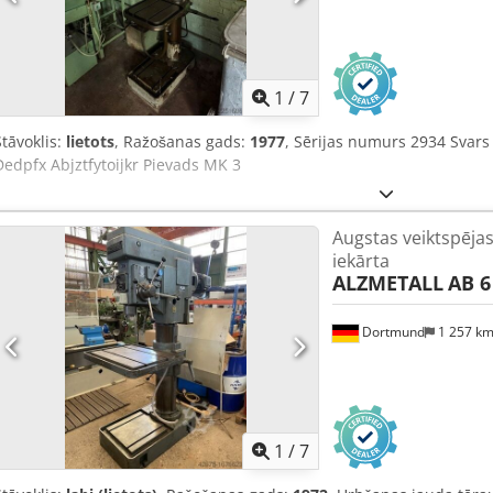
1
/
7
Stāvoklis:
lietots
, Ražošanas gads:
1977
, Sērijas numurs 2934 Svar
Dedpfx Abjztfytoijkr Pievads MK 3
Augstas veiktspēja
iekārta
ALZMETALL
AB 6
Dortmund
1 257 k
1
/
7