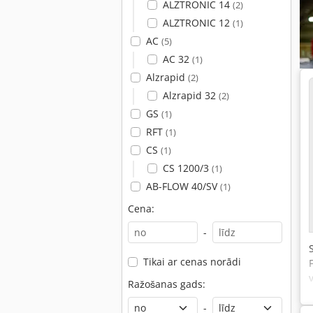
ALZTRONIC 14
(2)
ALZTRONIC 12
(1)
AC
(5)
AC 32
(1)
Alzrapid
(2)
Alzrapid 32
(2)
GS
(1)
RFT
(1)
CS
(1)
CS 1200/3
(1)
AB-FLOW 40/SV
(1)
Cena:
-
Tikai ar cenas norādi
Ražošanas gads:
-