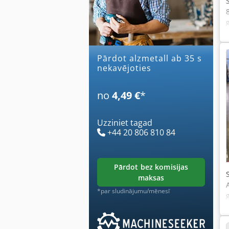
Pārdot alzmetall ab 35 s
nekavējoties
no
4,49 €
*
Uzziniet tagad
+44 20 806 810 84
pārdot bez komisijas
maksas
*par sludinājumu/mēnesī