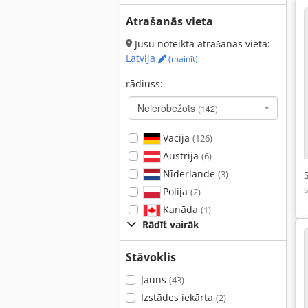
Atrašanās vieta
Jūsu noteiktā atrašanās vieta:
Latvija
(mainīt)
rādiuss:
Neierobežots
(142)
Vācija
(126)
Austrija
(6)
Nīderlande
(3)
Polija
(2)
Kanāda
(1)
Rādīt vairāk
Stāvoklis
Jauns
(43)
Izstādes iekārta
(2)