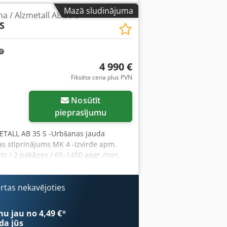
ebkurā laikā ierasties, lai apskatītu
Mazā sludinājuma
a / Alzmetall AB 35 S
s pakalpojumus! Jūs saņemsiet pareizu
S
eikums ir derīgs PVN reģistrācijas
apskatiet arī citus piedāvājumus.
mes ir to īpašnieku īpašums un tiek
 tehniskajiem datiem, kā arī kļūdas
4 990 €
acījumi.
Fiksēta cena plus PVN
Nosūtīt
pieprasījumu
METALL AB 35 S -Urbšanas jauda
 stiprinājums MK 4 -Izvirde apm.
s / 2 pakāpes / 65–1450 apgr./min.
anas dziļuma ierobežotājs -Darba
m. 600 mm -Darba virsmas augstuma
a apm. 3,5 kW -Dzesēšanas šķidruma
ārtas nekavējoties
A 1,1 x 0,7 x 2,1 m / Svars apm.
as.
mu jau no 4,49 €
*
da jūs