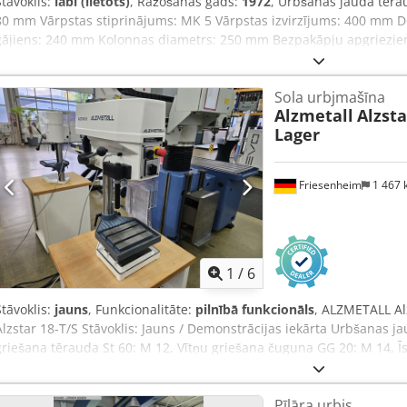
Stāvoklis:
labi (lietots)
, Ražošanas gads:
1972
, Urbšanas jauda tēr
80 mm Vārpstas stiprinājums: MK 5 Vārpstas izvirzījums: 400 mm D
gājiens: 240 mm Kolonnas diametrs: 250 mm Bezpakāpju apgriezien
padeves ātrumi: 0,1; 0,14; 0,2; 0,28; 0,4 mm/apgr. Galda izmērs: 8
(G x P x A): 880 x 1200 x 2500 mm Iekārtas svars: 1400 kg Piederumi
Sola urbjmašīna
apgriezienu regulēšana ar PIV transmisiju un priekšpiedziņu • Liel
Alzmetall
Alzsta
Padeve ar krusta sviru • Liela urbšanas dziļuma iestatīšana ar fiksā
Lager
Avārijas izslēgšanas slēdzis • Dzesēšanas šķidruma sistēma Siegf
Rüschebrinkstr. 151-153 DE - 44143 Dortmund - Wambel
Friesenheim
1 467
1
/
6
Stāvoklis:
jauns
, Funkcionalitāte:
pilnībā funkcionāls
, ALZMETALL Alz
Alzstar 18-T/S Stāvoklis: Jauns / Demonstrācijas iekārta Urbšanas j
griešana tērauda St 60: M 12, Vītņu griešana čuguna GG 20: M 14, Īs
apgriezienu skaits: 225-4300 apgr./min., Vārpstas gājiens: 80 mm, I
mm, Mašīnas darba virsma – izmantojamā platība: 300x240 mm, T-ve
Pīlāra urbis
2 x 12 x 80 mm, Attālums no vārpstas līdz mašīnas darba virsmai,