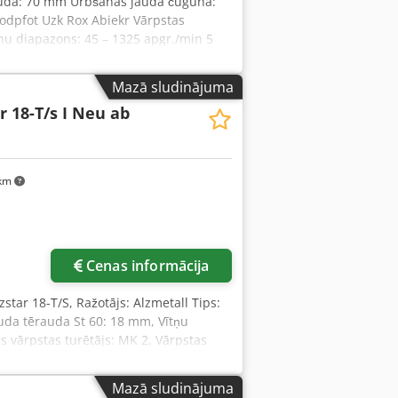
audā: 70 mm Urbšanas jauda čugunā:
odpfot Uzk Rox Abiekr Vārpstas
u diapazons: 45 – 1325 apgr./min 5
80 x 660 mm Dzinēja jauda: 3 kW Izmēri
 / īpašas iezīmes: • Bezpakāpju
Mazā sludinājuma
s uzstādīšanas galds 880 x 660 mm •
r 18-T/s I Neu ab
cijas atduri 240 mm • Grozāms galds •
ried Volz Werkzeugmaschinen
 km
Cenas informācija
star 18-T/S, Ražotājs: Alzmetall Tips:
auda tērauda St 60: 18 mm, Vītņu
s vārpstas turētājs: MK 2, Vārpstas
zvirde: 190 mm, Statņa diametrs: 65
ida rievu skaits – platums – attālums:
Mazā sludinājuma
 minimālais/maksimālais: 75/357 mm,