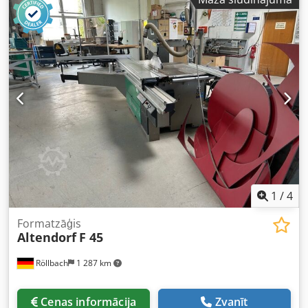
Digitāls noliekuma leņķa un griešanas augstuma indikators
- CE izpildījums - Griešanas garums 3000 mm - Ar centra
un gala pozīciju fiksāciju - Griešanas platums 1300 mm -
Precīza paralēlās lineālas regulēšana - Maksimālais zāģa
asmens diametrs 450 mm Dedpfx Apszk N Szjnjck -
Maksimālais griešanas augstums 150 mm - Maksimālais
griešanas augstums pie 45° apm. 106 mm - Motors 5,5 kW
ar 4 ātrumiem 3000/4000/5000/6000 apgr./min., manuāli
regulējams - Ar automātisku bremzi un digitālu
apgriezienu skaitītāju - 2 asu priekšgriezējs ar
elektromotorisku augstuma un sānu regulēšanu - RAPIDO
priekšgriešanas sistēma - DUPLEX divpusēja leņķa lineāla
apturētājs Pieejamība: īstermiņā Noliktavas atrašanās
vieta: 63934 Röllbach
1
/
4
Formatzāģis
Altendorf
F 45
Röllbach
1 287 km
Cenas informācija
Zvanīt