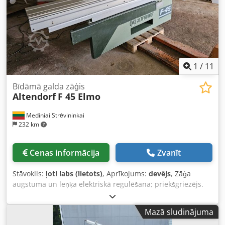
noliktavas 54634 Bitburg - pieejams nekavējoties -
1
/
11
Bīdāmā galda zāģis
Altendorf
F 45 Elmo
Mediniai Strėvininkai
232 km
Cenas informācija
Zvanīt
Stāvoklis:
ļoti labs (lietots)
, Aprīkojums:
devējs
, Zāģa
augstuma un leņķa elektriskā regulēšana; priekšgriezējs.
Varat mums zvanīt vai rakstīt. Mēs runājam un rakstām
vāciski un krieviski. Jūs varat sūtīt arī ziņas angliski.
Mazā sludinājuma
Dcodpfx Aew Ix Alepnek