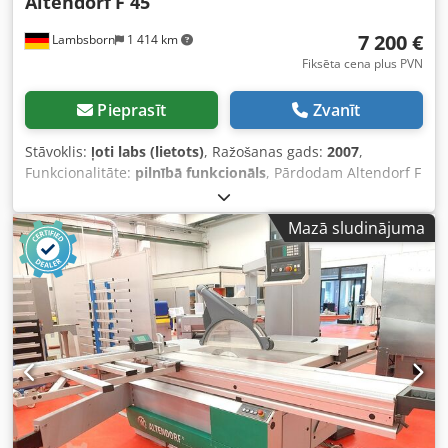
Altendorf
F 45
7 200 €
Lambsborn
1 414 km
Fiksēta cena plus PVN
Pieprasīt
Zvanīt
Stāvoklis:
ļoti labs (lietots)
, Ražošanas gads:
2007
,
Funkcionalitāte:
pilnībā funkcionāls
, Pārdodam Altendorf F
45 formāta diska zāģi, kas izgatavots augstas kvalitātes
rūpnieciskajā versijā. Šī iekārta pārsteidz ar precīzu
Mazā sludinājuma
apstrādi, plašu aprīkojumu un labi zināmo Altendorf
kvalitātes standartu. Pateicoties elektroniskajai vadībai, kā
arī motorizētajai augstuma un slīpuma regulēšanai, tā ir
ideāli piemērota profesionālam izmantošanai galdniecībās,
mēbeļu darbnīcās un iekšējo telpu apdarē. Tehniskie dati
Ražotājs: Altendorf Tips: F45 Ražošanas gads: 2007
Galvenais motors: 5,5 kW Spriegums: 380 V Slēdņa garums:
2800 mm Darba virsmas platums labajā pusē no zāģa
asmens: 1000 mm Maksimālais zāģa asmens diametrs: 550
mm Ierīce iepriekšējam griezumam Motorizēta augstuma
regulēšana Motorizēta slīpuma regulēšana Elektroniskā