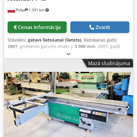
Polija
1 391 km
Cenas informācija
Zvanīt
Stāvoklis:
gatavs lietošanai (lietots)
, Ražošanas gads:
2007
, griešanas garums (maks.):
3 000 mm
, 2007. gadā
ražota paneļu zāģēšanas iekārta. Šai Altendorf F 45 iekārtai
ir 3000 mm griešanas garums, galvenais zāģis ar jaudu 5,5
Mazā sludinājuma
kW un maksimālais galvenā zāģa asmens diametrs 500
mm. Ja jūs meklējat augstas kvalitātes griešanas iespējas,
apsveriet iespēju iegādāties mūsu piedāvāto Altendorf F 45
paneļu zāģi. Sazinieties ar mums, lai saņemtu sīkāku
informāciju. • Galvenā zāģa motora jauda: 5,5 kW • Galvenā
zāģa asmens diametrs: maks. 500 mm Dodjzc I Sfopfx
Apnsck • Iegriezuma zāģa motora jauda: 0,75 kW •
griešanas garums 3000 mm