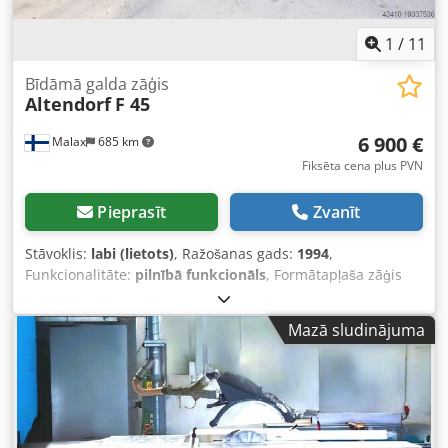
1
/
11
Bīdāmā galda zāģis
Altendorf
F 45
6 900 €
Malax
685 km
Fiksēta cena plus PVN
Pieprasīt
Zvanīt
Stāvoklis:
labi (lietots)
, Ražošanas gads:
1994
,
Funkcionalitāte:
pilnībā funkcionāls
, Formātapļaša zāģis
Altendorf F 45 Ražošanas gads: 1994 Sērijas numurs:
94.09-172 Ražotājs: Wilhelm Altendorf GmbH & Co. KG
Mazā sludinājuma
Vispārīga informācija Mašīnas tips: Formātapļaša zāģis
Izpildījums: Bez priekšskrējēja Tehniskie dati: - Alumīnija
slīdošais galds: 3000 mm - Maksimālais galvenā zāģa
asmens diametrs: 450 mm (ieteicams: 300–350 mm
standarta darbiem) - Griešanas augstums pie 90°: līdz
apm. 150 mm (atkarībā no asmens diametra) - Griešanas