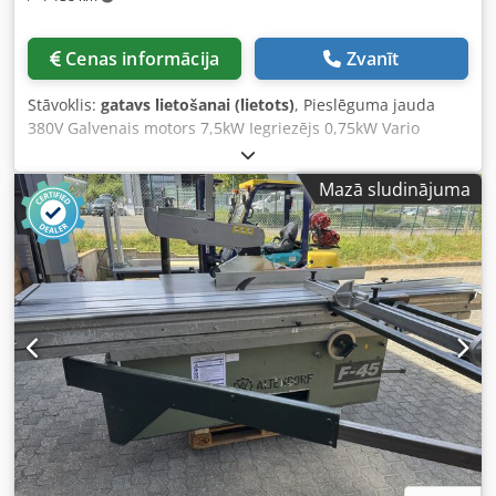
Cenas informācija
Zvanīt
Stāvoklis:
gatavs lietošanai (lietots)
, Pieslēguma jauda
380V Galvenais motors 7,5kW Iegriezējs 0,75kW Vario
piedziņa Dubultā rullīšu rati 3000mm Elektriska augstuma
un slīpuma regulēšana Griešanas platums 1000mm CNC
Mazā sludinājuma
vadīts AKE stiprināšanas sistēma Maksimālais zāģa ripas
diametrs 500 mm Vadības panelis acu līmenī Dcjdpfx Aoy
Hq N Aepnok Priekšgalds ar apgriešanas iespēju Sagatavju
turētājs 2-asu iegriezējs Galda pagarinājums 840mm Leņķa
atdure PQS Standard PSV ar šauru un platu pārsegu