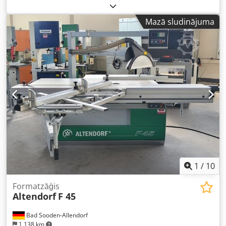
garums (maks.):
2 800 mm
, griešanas platums pie
paralēlās lineālas:
800 mm
, galvenā zāģripas diametrs:
Mazā sludinājuma
450 mm
, M.-Nr. 86-1-224, izlaiduma gads 1986,
pieslēguma jauda 380V 5,5kW, garenrati 2800 mm,
griešanas platums 800 mm, hidrauliskā augstuma un
slīpuma regulēšana, priekšgriešanas agregāts, zvaigzne-
trijstūra slēdzis, paralelograma aizsargierīce ar šauru un
platu pārsegu, leņķa atdure, griezuma leņķa atdure,
paralēlā lineāla atdure, galda pagarinājums 800 x 400 mm.
Dcedpfx Aowrb U Tspnjk
1
/
10
Formatzāģis
Altendorf
F 45
Bad Sooden-Allendorf
1 138 km