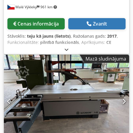
elektriska galvenās ripas un iepriekšējā griezēja
Malé Výkleky
961 km
regulēšana – ar oriģinālo leņķa lineālu – ratiņu garums
3400 mm – ražots Vācijā – nav pārkrāsots – lietota zāģis, ļoti
labā stāvoklī Cena bez PVN: 38900 PLN Cena bez PVN: 9260
Cenas informācija
Zvanīt
EUR (atkarībā no 4.2 EUR kursa) (Cenas var mainīties
strauju valūtas svārstību gadījumā)
Stāvoklis:
teju kā jauns (lietots)
, Ražošanas gads:
2017
,
Funkcionalitāte:
pilnībā funkcionāls
, Aprīkojums:
CE
marķējums
, Pārdodu formāta zāģi ALTENDORF, modelis
F45 ProDrive. Iekārta ir perfekta stāvoklī, to noteikti
Mazā sludinājuma
jāapskata. Iekārta var tikt testēta darba režīmā līdz 2026.
gada augusta beigām. Lūdzu, piedāvājiet cenu. Iekārtas
apraksts: F45 ProDrive – pamata iekārta ar CNC vadību,
galvenā zāģa asmens vertikālā un slīpā kustība. - Augšējais
vadības panelis - Motors 5,5 kW - 3, 4, 5000 apgr./min. - 2
assu priekšzāģis – CNC iestatīšana no vadības paneļa -
Piezīmju turētājs - Garenvirziens 3200 mm, vadības pogas
uz garenvirziena - Digitālā L skala – divu atdures mērījums
uz šķērsvirziena - CNC paralēlais virziens 1300 mm
Dsdpfxozrtb Nj Apneck - Pneimatiskais cilindrs, ieskaitot
tālvadības pulti.