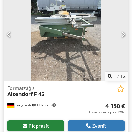
1
/
12
Formatzāģis
Altendorf
F 45
4 150 €
Langwedel
1 075 km
Fiksēta cena plus PVN
Pieprasīt
Zvanīt