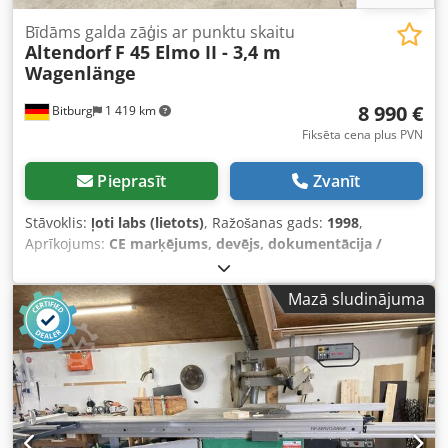
Bīdāms galda zāģis ar punktu skaitu
Altendorf
F 45 Elmo II - 3,4 m
Wagenlänge
8 990 €
Bitburg
1 419 km
Fiksēta cena plus PVN
Pieprasīt
Zvanīt
Stāvoklis:
ļoti labs (lietots)
, Ražošanas gads:
1998
,
Aprīkojums:
CE marķējums, devējs, dokumentācija /
rokasgrāmata, zāģa asmens aizsargs
, Slīpēšanas garums:
3400 mm Griezuma platums pie platā malu atbalsta: 1350
Mazā sludinājuma
mm Griezuma platums pie garā malu atbalsta: 3200 mm
Griezuma dziļums: 145 mm Priekšgriezums: jā Ar
elektromotoru vadāmu augstuma un sānu regulēšanu
Rapido priekšgriezuma sistēma, kas nodrošina
nepārtrauktu griezuma platuma regulēšanu Regulēšanas
diapazons: 2,8–3,8 mm, ieskaitot priekšgriezuma zāģa
asmeni Zāģa asmens augstuma regulēšana: elektriska