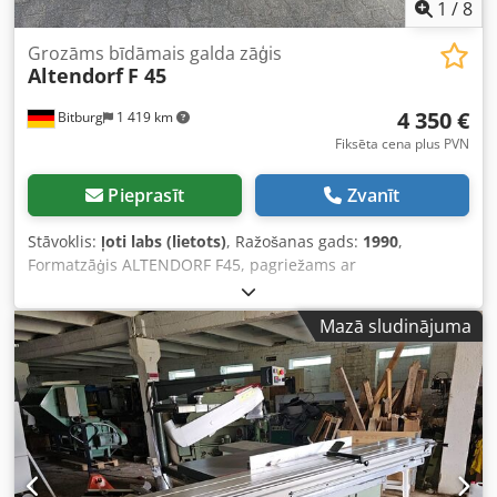
1
/
8
Grozāms bīdāmais galda zāģis
Altendorf
F 45
4 350 €
Bitburg
1 419 km
Fiksēta cena plus PVN
Pieprasīt
Zvanīt
Stāvoklis:
ļoti labs (lietots)
, Ražošanas gads:
1990
,
Formatzāģis ALTENDORF F45, pagriežams ar
priekšgriešanas iekārtu Priekšgriešanas agregāts dubultā
rullīšu rati, pagriestams, paralēlā lineāla vadotne
Mazā sludinājuma
Pagarinošais galds, galda pagarinājums eloksēts alumīnijs,
galda paplašinājums eloksēts alumīnijs, augšējā
aizsargvāka šaurs un plats ----- Tehniskie dati -----
Dcsdjzipw Ispfx Apnsk Pagriešanas diapazons: 45°, ratu
garums: 3200 mm, griezuma platums: 1250 mm, maks.
zāģa asmens Ø: 450 mm, motora jauda: 5,5 kW, 3 ātrumi
Nosūces pieslēgums Ø: 80 / 120 mm Atrašanās vieta: no