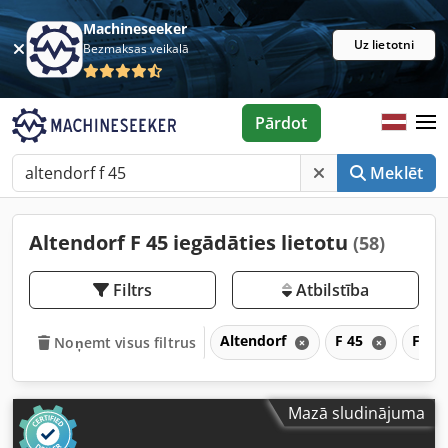
Machineseeker
Uz lietotni
Bezmaksas veikalā
Pārdot
Meklēt
Altendorf F 45 iegādāties lietotu
(58)
Filtrs
Atbilstība
Altendorf
F 45
F
Noņemt visus filtrus
Mazā sludinājuma