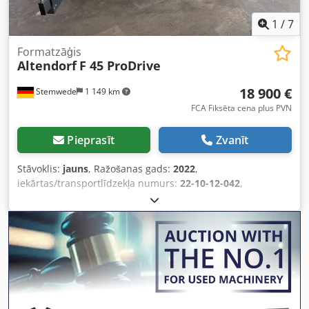
1
/
7
Formatzāģis
Altendorf
F 45 ProDrive
18 900 €
Stemwede
1 149 km
FCA Fiksēta cena plus PVN
Pieprasīt
Zvanīt
Stāvoklis:
jauns
, Ražošanas gads:
2022
,
iekārtas/transportlīdzekļa numurs:
22-10-12-042
,
Funkcionalitāte:
pilnībā funkcionāls
, jauda:
5,5 kW (7,48
zs)
, zāģa asmens diametrs:
450 mm
, augstuma
regulēšanas veids:
elektrisks
, darbības veids:
elektrisks
,
galda augstums:
910 mm
, Aprīkojums:
devējs,
dokumentācija / rokasgrāmata, zāģa asmens aizsargs
,
Altendorf F45 - Pro-Drive Izgatavošanas gads: 2022
Piederumi: divasu priekšgriezēja agregāts Rapido (t.sk.
griešanas slīpums), drošības aprīkojums ar LED