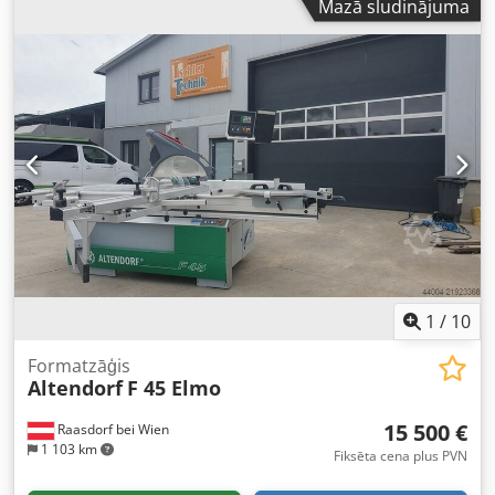
Mazā sludinājuma
Aprīkojums:
CE marķējums, dokumentācija /
rokasgrāmata, zāģa asmens aizsargs
, Vadība ar ekrānu;
paralēlā lineāla saglabāšana; iespēja saglabāt 20
programmas; dubults rullīšu galds 3000 mm; griešanas
platums 1000 mm; griešanas augstums 200 mm; galda
pagarinājums 840 mm; iespējami trīs griešanās ātrumi: 3,
4, 5 apgr./min. Dcjdpsy Nyuajfx Apnjk
1
/
10
Formatzāģis
Altendorf
F 45 Elmo
15 500 €
Raasdorf bei Wien
1 103 km
Fiksēta cena plus PVN