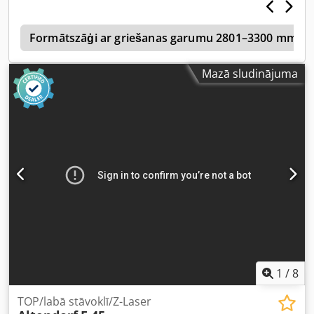
atrašanās vieta: Nattheim Dedpey Tl Exjfx Apnock
s
Formātszāģi ar griešanas garumu 2801–3300 mm
Mazā sludinājuma
1
/
8
TOP/labā stāvoklī/Z-Laser