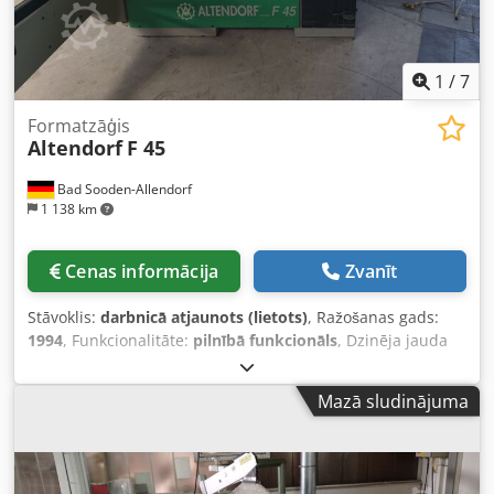
1
/
7
Formatzāģis
Altendorf
F 45
Bad Sooden-Allendorf
1 138 km
Cenas informācija
Zvanīt
Stāvoklis:
darbnicā atjaunots (lietots)
, Ražošanas gads:
1994
, Funkcionalitāte:
pilnībā funkcionāls
, Dzinēja jauda
50Hz 3~ 400V 5,5kW bīdāmais galds 2800 mm bez
priekšgriezēja digitāls leņķa regulēšanas indikators digitāls
Mazā sludinājuma
apgriezienu indikators hidrauliska pacelšana / nolaišana /
pagriešana Dedpfxey Icbgs Apnjck griezuma platums 1005
mm paralēlais lineāls manuāls LAP lāzera sistēma slīpais
pieturas stienis (mazs) zāģripas diametrs 250 - 450 mm