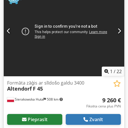
1
/
22
Formāta zāģis ar slīdošo galdu 3400
Altendorf
F 45
9 260 €
Sierakowska Huta
508 km
Fiksēta cena plus PVN
Pieprasīt
Zvanīt