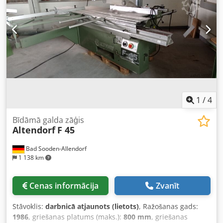
1
/
4
Bīdāmā galda zāģis
Altendorf
F 45
Bad Sooden-Allendorf
1 138 km
Cenas informācija
Zvanīt
Stāvoklis:
darbnicā atjaunots (lietots)
, Ražošanas gads:
1986
, griešanas platums (maks.):
800 mm
, griešanas