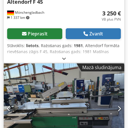
Altendorf
F 45
3 250 €
Mönchengladbach
1 337 km
VB plus PVN
Pieprasīt
Zvanīt
Stāvoklis:
lietots
, Ražošanas gads:
1981
, Altendorf formāta
rievēšanas zāģis F 45, Ražošanas gads: 1981 Mašīnas
numurs: 81-5-37 Motors 5,5 kW / 400 volti Priekšgriešanas
agregāts 0,75 kW Dcedpfx Aozm S S Njpnsk Griezuma
Mazā sludinājuma
garums 2800 mm Griezuma platums 1000 mm
Pacelšana/nolaidšana un pagriešana līdz 45° ar rokas
riteņa palīdzību Ātrumi 3, 4, 5 un 6000 apgr./min. Maks.
zāģa diska diametrs 400 mm Maks. griezuma augstums
130 mm Paralēlais aizsardzības mehānisms Leņķa
griezuma atdures ierīce