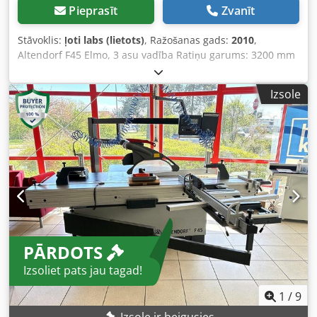
Pieprasīt
Zvanīt
Stāvoklis:
ļoti labs (lietots)
, Ražošanas gads:
2010
,
Altendorf F45 Elmo, 3 asu vadība Ratiņu garums: 3200 mm
Griešanas platums pie platuma žoga: 1300 mm
Iepriekšējais griezējs: sagatavots Zāģa asmens augstuma
Izsole
regulēšana: elektriska / ar pozīcijas vadību Zāģa asmens
slīpuma regulēšana: elektriska / ar pozīcijas vadību
Platuma žoga regulēšana: elektriska / ar pozīcijas vadību
Garuma stopa regulēšana: manuāla Dcedpfx Apjy Sbvksnsk
Zāģa asmens leņķa displejs: digitāls displejs Griešanas
augstuma displejs: digitāls displejs Garuma lineāls ar
leņķa funkciju: jā Zāģa asmens diametrs: 450 mm
Griešanās ātrumi: 4 Motora jauda: 5,5 kW Nosūkšanas
pieslēgums: 80 un 120 mm Duplex leņķa liniāls
Izgatavošanas gads: 2010 Cena: 15500.-
PĀRDOTS
Izsoliet pats jau tagad!
1
/
9
Izsole ir beigusies