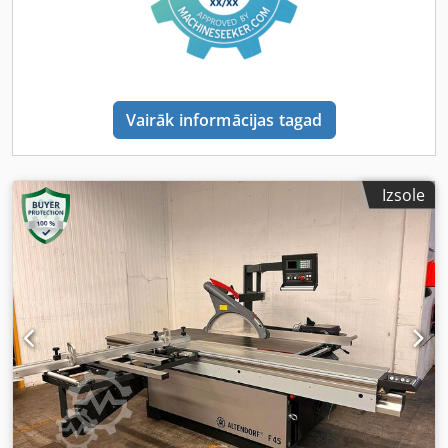
fiksācijas stiprinājumi IEKĀRTAS DETAĻAS Jauda: 7,5 kW
APRĪKOJUMS CE marķējums Zāģa asmens aizsargs
Dubultais ratiņš ar TIP-SERVO-DRIVE Gaisa spilvena galds
Smidzināšanas iekārta ar tālvadību Priekšējais balsta
veltnis 2 pneimatiskie ātrās fiksācijas stiprinājumi Leņķa-
Vairāk informācijas tagad
griezuma pietura Digit L CNC paralēlā pietura
Izsole