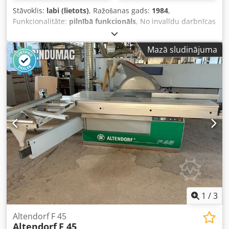
Stāvoklis:
labi (lietots)
, Ražošanas gads:
1984
,
Funkcionalitāte:
pilnībā funkcionāls
, No invalīdu darbnīcas
tiek piedāvāta pilnībā funkcionāla formāta ripzāģis
Altendorf F45. Noliecams līdz 45° ar rokturi Izlaiduma
Mazā sludinājuma
gads: 1984 Ar priekšgriezēju (bez zāģa diska) Maksimālais
zāģa diska diametrs: 400 mm Uzstādīts 350 mm disks
Maksimālais griezuma augstums ar 350 mm disku: 98 mm
pie 90°, 75 mm pie 45° Ar motora bremzi (apm. 2,5 s līdz
apstāšanai) Dsdpfx Apjzdqxvjnjck Ratiņu garums 2500 mm
Griezuma platums pa labi no diska 850 mm Ātrumi:
3/4/5/6000 apgr./min. Ar griešanas līnijas lāzeru Gresser
HEnE 632,8 nm 380 volti Svars 990 kg Avārijas apturēšanas
poga + lietoti un jauni zāģa diski kā attēlā
1
/
3
Altendorf F 45
Altendorf
F 45