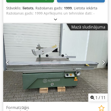
Stāvoklis:
lietots
, Ražošanas gads:
1999
, Lietota iekārta
Ražošanas gads: 1999 Aprīkojums un tehniskie dati: -
Aprīkota ar elektromotoru, kas nodrošina galvenās zāģa
asmens augstuma un leņķa regulēšanu; izmēru ievade
Mazā sludinājuma
notiek, izmantojot tastatūru. - Digitāls displejs, kas parāda
leņķi un griezuma augstumu. - CE versija. - Griezuma
garums 3000 mm. - Aprīkota ar centra un galējās pozīcijas
bloķēšanas mehānismu. - Griezuma platums 1000 mm.
Dcedpfx Apezk N Ngjnsk - Aprīkota ar digitālu displeju un
smalku regulēšanu. - Griezuma augstums līdz 175 mm, ja
zāģa asmens diametrs ir 500 mm (šajā gadījumā ir jāizņem
priekšzāģis). - Motors 5,5 kW ar 4 ātrumiem: 3/45/6000
apgr./min., regulējams manuāli. - Aprīkota ar automātisko
bremzi un digitālu displeju, kas rāda ātrumu. - 2 asu
priekšzāģis ar elektromotoru, kas nodrošina augstuma un
sānu regulēšanu. Pieejamība: īsā laikā. Uzglabāšanas vieta:
63934 Rēlbaha.
1
/
11
Formatzāģis