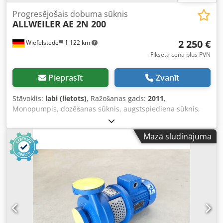
Progresējošais dobuma sūknis
ALLWEILER
AE 2N 200
2 250 €
Wiefelstede
1 122 km
Fiksēta cena plus PVN
Pieprasīt
Zvanīt
Stāvoklis:
labi (lietots)
, Ražošanas gads:
2011
,
Monopumpis, dozēšanas sūknis, augstspiediena sūknis,
ūdens sūknis, gliemežsūknis, ekscentriskais gliemežsūknis,
piltuves sūknis, ekscentriskās vārpstas sūknis -
Mazā sludinājuma
Elektrodzinējs: Nord 3,0 kW -Pārnesumkārba: Nord SK25-
100LA/4 TF -Apgriezieni: 105 apgr./min -Caurules
pieslēguma diametrs: DN 80 Crjdpeffk Inefx Af Def -
Daudzums: Pieejami 3 gb ekscentrisko gliemežsūkņu -
Cena: par gabalu -Izmēri: 1810/200/A300 mm -Svars: 107
kg/gab