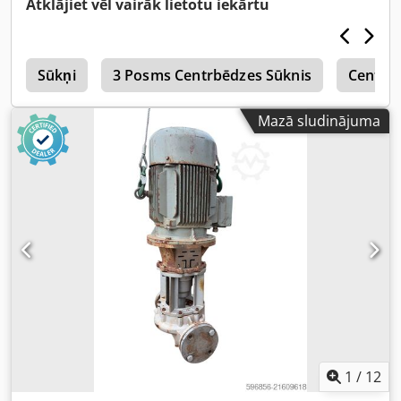
Atklājiet vēl vairāk lietotu iekārtu
darbotiesspējīgs, piegādes komplektā ietilpst elementi, kas
redzami fotogrāfijās. Crodszkc Txopfx Af Dsf
s
Sūkņi
3 Posms Centrbēdzes Sūknis
Centrb
Mazā sludinājuma
1
/
12