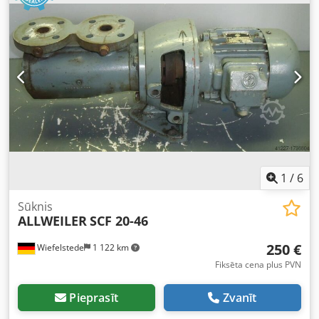
1
/
6
Sūknis
ALLWEILER
SCF 20-46
250 €
Wiefelstede
1 122 km
Fiksēta cena plus PVN
Pieprasīt
Zvanīt