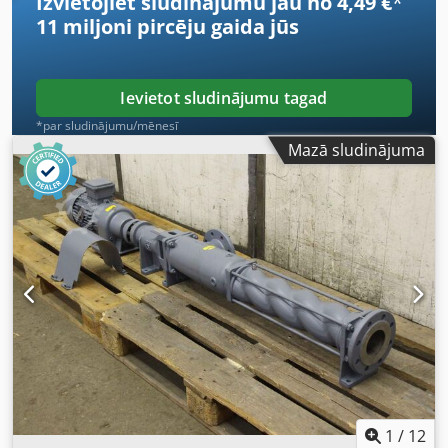
Izvietojiet sludinājumu jau no 4,49 €
*
11 miljoni pircēju
gaida jūs
Ievietot sludinājumu tagad
*par sludinājumu/mēnesī
Mazā sludinājuma
1
/
12