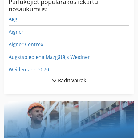
Pārlūkojiet populārākos iekārtu
nosaukumus:
Aeg
Aigner
Aigner Centrex
Augstspiediena Mazgātājs Weidner
Weidemann 2070
Rādīt vairāk
Weiler
Weiler 220
Weiler 260
Weiler 280
Weiler Commodor