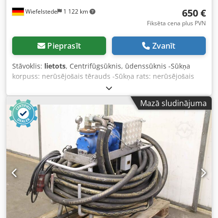
650 €
Wiefelstede
1 122 km
Fiksēta cena plus PVN
Pieprasīt
Zvanīt
Stāvoklis:
lietots
, Centrifūgsūknis, ūdenssūknis -Sūkņa
korpuss: nerūsējošais tērauds -Sūkņa rats: nerūsējošais
tērauds -Maks. padeves jauda: 80 m³/h -Maks. pacēluma
augstums: 4 mWs -Motora jauda: 2,5 kW -Apgriezienu
Mazā sludinājuma
skaits: 1415 apgr./min -Cauruļvadu pieslēgums, ieeja:
DN125 -Cauruļvadu pieslēgums, izeja: DN80 -Izmēri:
Crjdedwc I Dspfx Af Dof -Svars: 125 kg