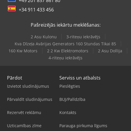
+49 201 857 861 80
+34 911 433 456
Pašreizējās iekārtu meklēšanas:
2 Asu Kulonu
3-riteņu iekrāvējs
Kva Dīzeļa Avārijas Ģenerators 160 Stundas Tikai 85
160 Kw Motors
2 2 Kw Elektromotors
2 Asu Dollija
4-riteņu iekrāvējs
Pārdot
Serviss un atbalsts
Izvietot sludinājumus
Pieslēgties
Pārvaldīt sludinājumus
BUJ/Palīdzība
Rezervēt reklāmu
Kontakts
Uzticamības zīme
Parauga pirkuma līgums