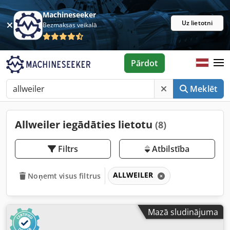
Machineseeker
Uz lietotni
Bezmaksas veikalā
Pārdot
Meklēt
Allweiler iegādāties lietotu
(8)
Filtrs
Atbilstība
ALLWEILER
Noņemt visus filtrus
Mazā sludinājuma