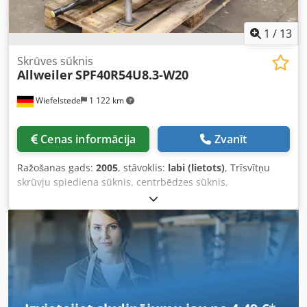
1
/
13
Skrūves sūknis
Allweiler
SPF40R54U8.3-W20
Wiefelstede
1 122 km
Cenas informācija
Zvanīt
Ražošanas gads:
2005
, stāvoklis:
labi (lietots)
, Trīsvītņu
skrūvju spiediena sūknis, centrbēdzes sūknis,
augstspiediena sūknis, centrbēdzes sūknis,
smēreļļas/naftas sūknis, trīskāršā skrūves sūknis Cjdpfx
Ajpid D Isf Dorf -Ražotājs: Allweiler, skrūvju sūknis tips
SPF40R54U8.3-W20 ar šļūteņu komplektu -Sūknēšanas
jauda: 3,4 l/min -Spiediens: 3 bar -Motors: 0,7 kW / 1800
apgr./min -Šļūteņu komplekts: garums 1x 60 m / 1x 6 m -
Izmēri: 1230/900/H960 mm -Svars: 160 kg