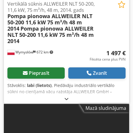
Vertikālā sūknis ALLWEILER NLT 50-200,
11,6 kW, 75 m³/h, 48 m, 2014. gads
Pompa pionowa ALLWEILER NLT
50-200 11,6 kW 75 m³/h 48 m
2014
Pompa pionowa ALLWEILER
NLT 50-200 11,6 kW 75 m³/h 48 m
2014
1 497 €
Wymysłów
672 km
Fiksēta cena plus PVN
Pieprasīt
Zvanīt
Stāvoklis:
labi (lietots)
, Piedāvāju industriālo vertikālo
sūkni no cienījamā vācu ražotāja ALLWEILER GmbH –
modelis NLT 50-200. Crsdpjyxtfwsfx Af Dof Sūknis
paredzēts darbam industriālās, ūdensapgādes un
Mazā sludinājuma
tehnoloģiskajās iekārtās nepārtrauktā režīmā. Iekārta
pilnīgi komplektā ar elektromotoru. Lietots – redzamas
uzglabāšanas pēdas un viegla virsmas korozija. ⚙️
Tehniskie dati ražotājs: ALLWEILER (Vācija) tips: NLT 50-200