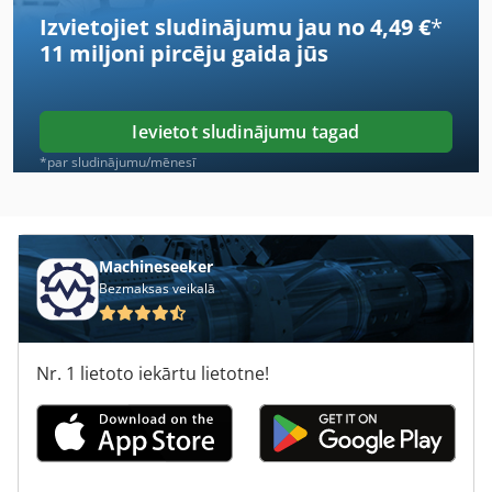
Izvietojiet sludinājumu jau no 4,49 €
*
Weiler Dz 65
11 miljoni pircēju
gaida jūs
Weiler E 70
Weiler E 80
Ievietot sludinājumu tagad
Weiler E110
*par sludinājumu/mēnesī
Weiler Ergodor
Weiler Lz
Machineseeker
Bezmaksas veikalā
Weiler Lz 220
Weiler Lz 280
Nr. 1 lietoto iekārtu lietotne!
Weiler Lz 330
Weiler Lzd 220
Weiler Md 220