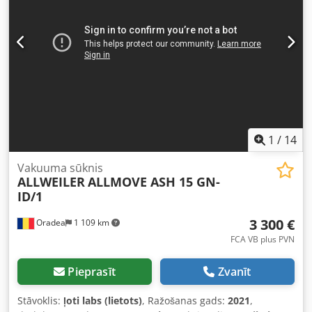
ražošanas gads: 2014 jauda: 75 m³/h pacelšanas
augstums: 48 m apgriezienu skaits: 2900 apgr./min motora
jauda: 11,6 kW barošana: 400V (50 Hz) 460V (60 Hz)
savienojuma diametrs: apm. 65 mm izpildījums: vertikālais
(vertical inline pump) ✅ Tehniskais stāvoklis sūknis pilns ar
motoru nav redzamu mehānisku bojājumu brīvi grozāms
vizuālais izskats kā attēlos (uzglabāšanas pēdas, rūsa)
1
/
14
Vakuuma sūknis
ALLWEILER
ALLMOVE ASH 15 GN-
ID/1
3 300 €
Oradea
1 109 km
FCA VB plus PVN
Pieprasīt
Zvanīt
Stāvoklis:
ļoti labs (lietots)
, Ražošanas gads:
2021
,