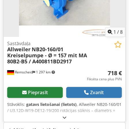
1
/
8
Sastāvdaļa
Allweiler
NB20-160/01
Kreiselpumpe - Ø = 157 mit MA
80B2-B5 / A400811BD2917
718 €
Remscheid
1 297 km
Fiksēta cena plus PVN
Pieprasīt
Zvanīt
Stāvoklis:
gatavs lietošanai (lietots)
, Allweiler NB20-160/01
/ U3.12D-W19-DE12-19/200 rotācijas sūknis – diametrs =
157, sērijas numurs: Q.5007884, komplektā ar MA 80B2-B5
/ A400811BD2917 motoru, motora ID: 495050, sērijas
numurs: P39740, lietots, labā stāvoklī, 100%