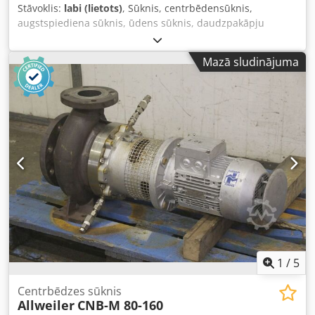
Stāvoklis:
labi (lietots)
, Sūknis, centrbēdensūknis,
augstspiediena sūknis, ūdens sūknis, daudzpakāpju
vertikāls centrbēdensūknis - Piegādes jauda: 19,4 l/min -
Spiediena augstums: 7 bāri - Apgriezieni: 1400 apgr./min -
Mazā sludinājuma
Dzinēja jauda: 0,55 kW - Izmēri: 600/260/H260 mm Credpjb
A Ryyjfx Af Dof - Svars: 36 kg
1
/
5
Centrbēdzes sūknis
Allweiler
CNB-M 80-160