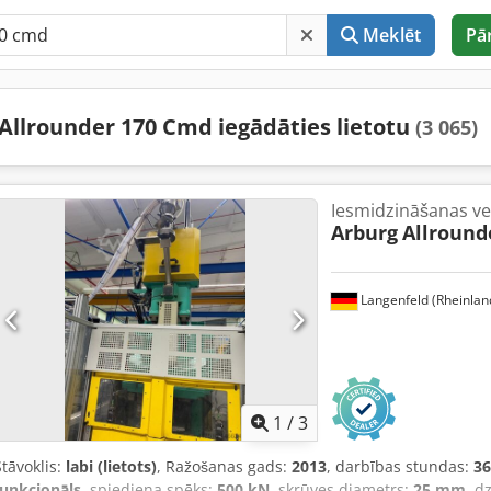
Meklēt
Pā
Allrounder 170 Cmd iegādāties lietotu
(3 065)
Iesmidzināšanas ve
Arburg
Allround
Langenfeld (Rheinlan
1
/
3
Stāvoklis:
labi (lietots)
, Ražošanas gads:
2013
, darbības stundas:
36
funkcionāls
, spiediena spēks:
500 kN
, skrūves diametrs:
25 mm
, d