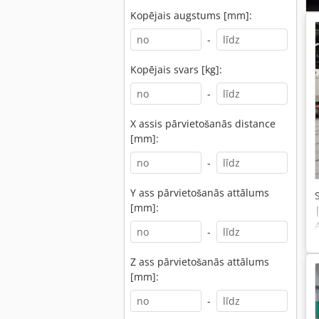
Kopējais augstums [mm]:
-
Kopējais svars [kg]:
-
X assis pārvietošanās distance
[mm]:
-
Y ass pārvietošanās attālums
[mm]:
-
Z ass pārvietošanās attālums
[mm]:
-