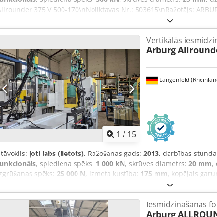
Allrounder 375 V 500-170\nNoliktavas Nr.: 503615\nRažotājs: ARBUR
170\nVadība: Selogica-direkt\nIzgatavošanas gads: 2013\nDarba stu
aizvēršanas puse\nAizvēršanas spēks: 500 kN\nIebūves augstums
Vertikālās iesmidzi
maks.: 550 mm\nPlākšņu maksimālais attālums: 302 mm\nAtvēršana
Arburg
Allround
diametrs: 900 mm\nIzgrūdējspēks: 70 kN\nKustīgās plāksnes centr
230 kg\n\nTehniskie dati – iesmidzināšanas puse\nGredzenvārpsta
59 ccm\nIesmidzināšanas spiediens: 2500 bar\nVārpstas garums: 24 
Langenfeld (Rheinlan
min⁻¹\nVārpstas griezes moments: 210 Nm\nSildīšanas zonu skaits: 
(G x P x A): 3m x 1.6m x 3.48m\nKopējais svars: 3540 kg\n\nAprīko
galds\n1x hidrauliskā serdes izvilkšana\nIekārta ar ūdens kolektoru
tvertnes\nLīmeņošanas elementi\nEUROMAP 67 vadības saskarne
izgrūšanas plāksnes fiksācijai Dwodjytdfispfx Aahoa
1
/
15
Stāvoklis:
ļoti labs (lietots)
, Ražošanas gads:
2013
, darbības stunda
funkcionāls
, spiediena spēks:
1 000 kN
, skrūves diametrs:
20 mm
,
izgrūšanas spēks:
25 000 N
, izmeta kustība:
175 mm
, kopējais gar
mm
, kopējais svars:
4 300 kg
, ievades strāvas veids:
trīsfāzu
, ieeja
diametrs:
1 200 mm
, Aprīkojums:
dokumentācija / rokasgrāmata
,
Iesmidzināšanas f
cilindrs vairs neatbilst mūsu kvalitātes prasībām. Tas nozīmē, ka Jum
Arburg
ALLROUN
35 mm vienību. Šī vienība tiks īpaši iegādāta Jums. Djdsy Akpuepfx