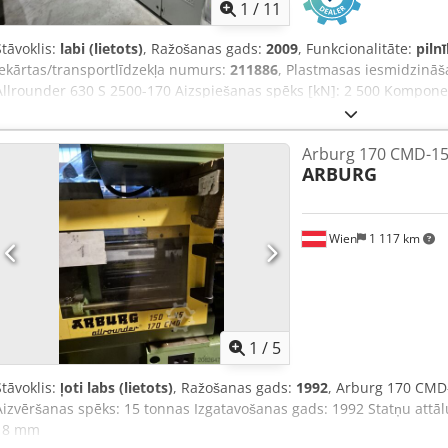
1
/
11
Stāvoklis:
labi (lietots)
, Ražošanas gads:
2009
, Funkcionalitāte:
piln
iekārtas/transportlīdzekļa numurs:
211886
, Plastmasas iesmidzināš
Allrounder 630 S 2500-170 Aizspiešanas spēks [kN]: 2 500 Komponen
platums [mm]: 900 Aizspiešanas plāksnes augstums [mm]: 900 Atvēr
630 Atvērto stieņu attālums vertikāli [mm]: 630 Centrēšanas riņķa 
Arburg 170 CMD-15
uzstādīšanas augstums [mm]: 400 Maksimālais uzstādīšanas augs
ARBURG
Heahja Maksimālais atvēršanas attālums [mm]: 600 Maksimālais izsv
Vairākkārtējs rotējošais galds: rotējošais galds (Drehteller) Rotējo
galda vītne [M]: 20 Maksimālais instrumenta svars [kg]: 2 500 Mak
puse [kg]: 2 500 Skrūves diametrs [mm]: EE1:30, EE2:25, EE3:25 Mak
Wien
1 117 km
EE1:83, EE2:59, EE3:58 Moduļu izvietojums: EE1: horizontāls, EE2: ver
kārtīgs kodolvilcējs, robots Apskate ir iespējama jebkurā laikā pēc v
utomašīnas (Butzbach). - - - - - - - - - - - - - - - - - - - - - - - - - - - - - 
630S
1
/
5
Stāvoklis:
ļoti labs (lietots)
, Ražošanas gads:
1992
, Arburg 170 CM
Aizvēršanas spēks: 15 tonnas Izgatavošanas gads: 1992 Statņu att
18 mm