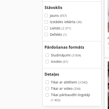
Stāvoklis
Jauns
(657)
Izstādes iekārta
(36)
Lietots
(2 371)
Defekts
(1)
Pārdošanas formāts
Sludinājumi
(3 004)
Izsoles
(61)
Detaļas
Tikai ar attēliem
(3 042)
Tikai ar video
(334)
Tikai pārbaudīti tirgotāji
(1 402)