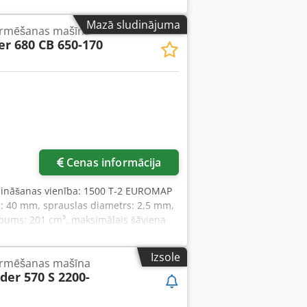
Mazā sludinājuma
ormēšanas mašīna
er 680 CB 650-170
Cenas informācija
zināšanas vienība: 1500 T-2 EUROMAP
s: 40 mm, sprauslas diametrs: 2,5 mm,
lpums: 201 cm³, maksimālais šāviena
ba stundas: 27 800 h, ciklu skaits: 3,4
a. Djder N Rh Hspfx Aahewa
Izsole
ormēšanas mašīna
der 570 S 2200-