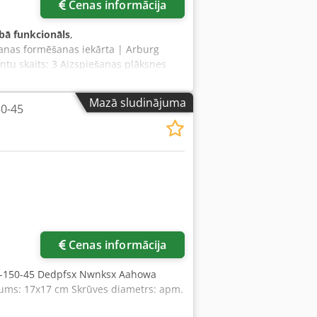
Cenas informācija
ībā funkcionāls
,
anas formēšanas iekārta | Arburg
tu skaits: 3 Aizspiešanas plāksnes
to stieņu attālums horizontāli [mm]:
diametrs [mm]: 160 Minimālais
Mazā sludinājuma
0-45
tums [mm]: 700 Dwedpfx Aoyf Ha
iedes gājiens [mm]: 225 Vītne [M]: 24
šā galda diametrs [mm]: 900 Rotējošā
simālais instrumenta svars, kustamā
simālais iesmidzināšanas svars [g] PS:
tikāls, EE3: L-stāvoklis Aprīkojums: 2-
ienošanās. Brīvi iekrauts uz kravas
- - - - - - - - - - - #Tagi: ARBURG | Multi 3K |
Cenas informācija
D-150-45 Dedpfsx Nwnksx Aahowa
ālums: 17x17 cm Skrūves diametrs: apm.