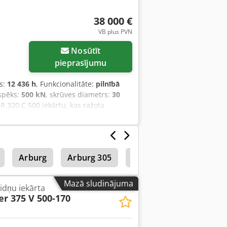
38 000 €
VB plus PVN
irāk attēlu
Nosūtīt
pieprasījumu
s:
12 436 h
, Funkcionalitāte:
pilnībā
 spēks:
500 kN
, skrūves diametrs:
30
 320 C 500 iekārtu, kas ražota
n Edition modelis ar SELOGICA direct
dzināšanas pozīciju un centrēšanas
rauslas) - atvērtā sprausla 30 mm ar
Iekārta ir ļoti labā stāvoklī un tiek
Arburg
Arburg 305
Engel
Injekcijas M
i cenā un ir jāapmaksā pircējam.
ās vieta: 47574 Goha. Dsdozmvi Espfx
ija, lūdzu, rakstiet mums vai zvaniet.
Mazā sludinājuma
idņu iekārta
er 375 V 500-170