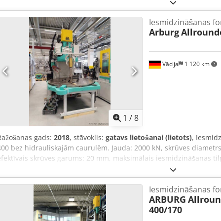
Iesmidzināšanas f
Arburg
Allround
Vācija
1 120 km
1
/
8
Ražošanas gads:
2018
, stāvoklis:
gatavs lietošanai (lietots)
, Iesmid
400 bez hidrauliskajām caurulēm. Jauda: 2000 kN, skrūves diametr
efektīvais skrūves garums: 20 mm, maksimālais iesmidzināšanas ti
svars (PS): 184 g. Stundas automātiskajā režīmā: 20 700 h, sūkņa dar
miljoni. Dokumentācija ir pieejama. Apskate uz vietas ir iespējam
Iesmidzināšanas f
ARBURG
Allroun
400/170