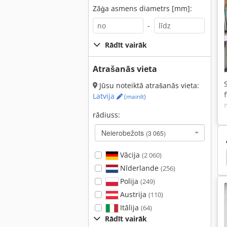
Zāģa asmens diametrs [mm]:
-
Rādīt vairāk
Atrašanās vieta
Jūsu noteiktā atrašanās vieta:
Latvija
(mainīt)
rādiuss:
Neierobežots
(3 065)
Vācija
(2 060)
s Veidnes
Plastmasas Injekcijas Molding Machine
Nīderlande
(256)
Polija
(249)
Austrija
(110)
Itālija
(64)
Rādīt vairāk