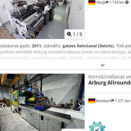
Vācija
1 120 km
1
/
8
Ražošanas gads:
2011
, stāvoklis:
gatavs lietošanai (lietots)
, Tiek p
aprīkota vertikālā Arburg iesmidzināšanas prese no laboratorijas, ku
tikusi izmantota. Aizvēršanas spēks: 500 kN, atvēršanas spēks: 30 
izmetēja spēks: 30 kN, izmetēja gājiens: 70 mm, gliemežtranspor
sprauslas piespiešanas spēks: 50 kN, sprauslas atkāpšanās gājiens:
Iesmidzināšanas ve
sildīšanas zonas: 5, granulu tvertnes tilpums: 25 l, tehnoloģijas līm
Arburg
Allround
mm. Iekārtas izmēri (X/Y/Z): apmēram 3400 mm / 2050 mm / 3500 
stundas: 9201 h, iekārtas cikli: apmēram 120 tūkst. Iekārta tika izm
piemēram, oglekļa šķiedrai un kevlaram. Pieejama dokumentācija. I
Butzbach
1 271 km
Ehxjx Aahewa