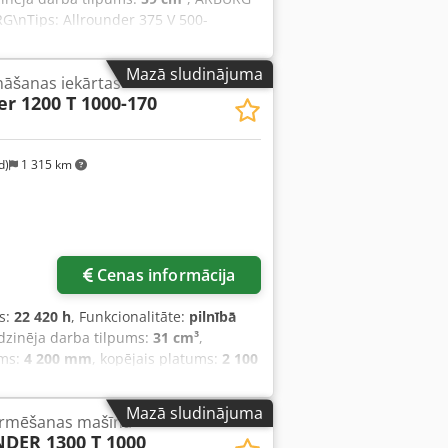
G\nTips: Allrounder 375 V 500-
ndas: 36163 h\n\nTehniskie dati –
 min.: 200 mm\nIebūves augstums
Mazā sludinājuma
nāšanas iekārtas
s gājiens: 225 mm\nApaļā galda
er 1200 T 1000-170
ēšana: 125 mm\nInstrumenta svars:
s diametrs: 25 mm\nGājiena tilpums:
l/d\nVārpstas apgriezienu skaits: 35
d)
1 315 km
5\n\nIzmēri un svars\nIekārtas izmēri
jums\nEkrāna valoda vācu\nRotējošais
\nIekārta bez materiāla
\nEUROMAP 73 saskarne\nSaskarne
Cenas informācija
s:
22 420 h
, Funkcionalitāte:
pilnībā
 dzinēja darba tilpums:
31 cm³
,
ums:
4 200 mm
, kopējais platums:
2 100
s spriegums:
400 V
, griešanās galda
 Pārbaudes laikā tika konstatēts, ka
Mazā sludinājuma
ormēšanas mašīna
s ir iespēja izvēlēties starp 25, 30 vai
DER 1300 T 1000
 Aahowa Noliktavas Nr.: 503459