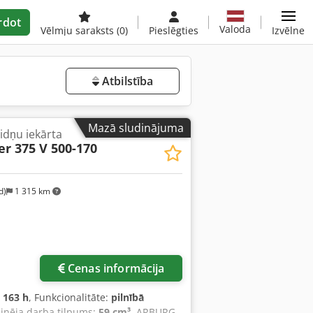
rdot
Valoda
Vēlmju saraksts
(0)
Pieslēgties
Izvēlne
Atbilstība
Mazā sludinājuma
idņu iekārta
er 375 V 500-170
d)
1 315 km
Cenas informācija
 163 h
, Funkcionalitāte:
pilnībā
zinēja darba tilpums:
59 cm³
, ARBURG