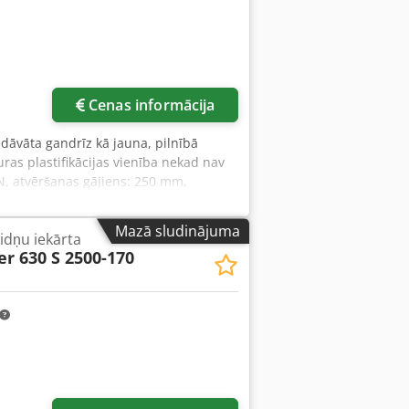
Cenas informācija
iedāvāta gandrīz kā jauna, pilnībā
ras plastifikācijas vienība nekad nav
kN, atvēršanas gājiens: 250 mm,
tiera diametrs: 25 mm/30 mm/35 mm,
 210 mm, sildīšanas jauda: 9 kW,
Mazā sludinājuma
idņu iekārta
enis: T2, rotējošā galda diametrs: 900
er 630 S 2500-170
mm, svars: apmēram 4200 kg, darba
antota tikai kompozītmateriāliem,
espējama apskate uz vietas. Djdpfozd