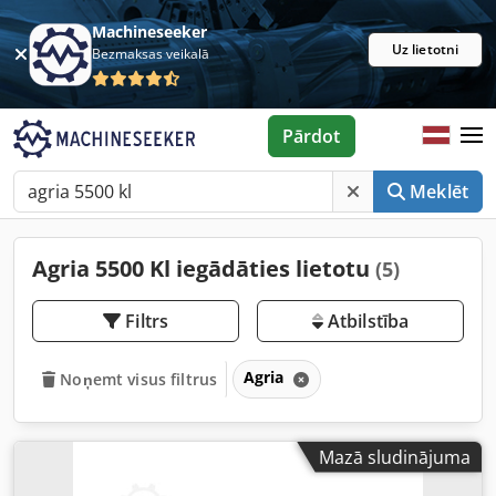
Machineseeker
Uz lietotni
Bezmaksas veikalā
Pārdot
Meklēt
Agria 5500 Kl iegādāties lietotu
(5)
Filtrs
Atbilstība
Agria
Noņemt visus filtrus
Mazā sludinājuma