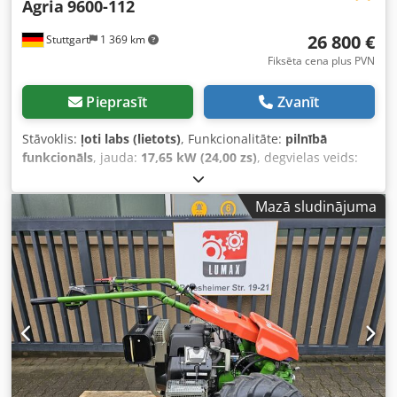
Agria
9600-112
26 800 €
Stuttgart
1 369 km
Fiksēta cena plus PVN
Pieprasīt
Zvanīt
Stāvoklis:
ļoti labs (lietots)
, Funkcionalitāte:
pilnībā
funkcionāls
, jauda:
17,65 kW (24,00 zs)
, degvielas veids:
benzīns
, degviela:
super 95
, pārnesuma veids:
cits
,
Ražošanas gads:
2023
, AGRIA 9600 - 112 !!! 2. paaudzes
Mazā sludinājuma
jaunais modelis !!! Tālvadības pļaujmašīna ar 112 cm ciršu
mulčētāju Šī AGRIA 9600-112 pļaujmašīna ir ražota 2023.
gadā, uzskaites rādītājs norāda tikai 304 darba stundas, un
tā ir ļoti labā vispārējā stāvoklī ar normālām lietojuma un
nodiluma pazīmēm. Klientu apkalpošanas serviss tikko
veikts. Pašreizējā ieteicamā mazumtirdzniecības cena ir
44.900 €. Neto cena: 26.806 € // Bruto cena: 31.900 €
Dedpsxa Ar Tefx Af Reck - Apskate / izmēģinājuma
brauciens iespējami! - Piegāde visā valstī ar ekspeditoru –
400 €! - Finansējums / līzings iespējams individuāli pēc