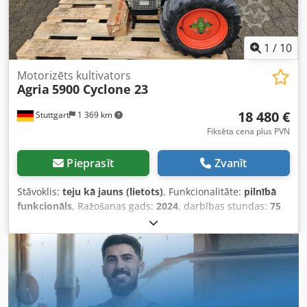
pieprasījuma.
1
/
10
Motorizēts kultivators
Agria
5900 Cyclone 23
18 480 €
Stuttgart
1 369 km
Fiksēta cena plus PVN
Pieprasīt
Zvanīt
Stāvoklis:
teju kā jauns (lietots)
, Funkcionalitāte:
pilnībā
funkcionāls
, Ražošanas gads:
2024
, darbības stundas:
75
h
, jauda:
16,92 kW (23,00 zs)
, degvielas veids:
benzīns
,
pārnesuma veids:
hidrostatisks
, Agria 5900 Taifun
Profesionāls – hidrostatiskā agregātnesēja Tehniskā
specifikācija: Kawasaki 2-cilindru četrtaktu benzīna dzinējs
23 ZS ar elektrisko starteri Pārnesumkārba: bezpakāpju
hidrostatiskā piedziņa ar vienas diska sausās sajūga
sistēmu Ātrumi: Uz priekšu: 0–7 km/h, Atpakaļgaitā: 0–3,6