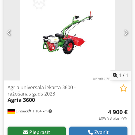
1
/
1
Agria universālā iekārta 3600 -
ražošanas gads 2023
Agria
3600
4 900 €
Einbeck
1 104 km
EXW VB plus PVN
Pieprasīt
Zvanīt