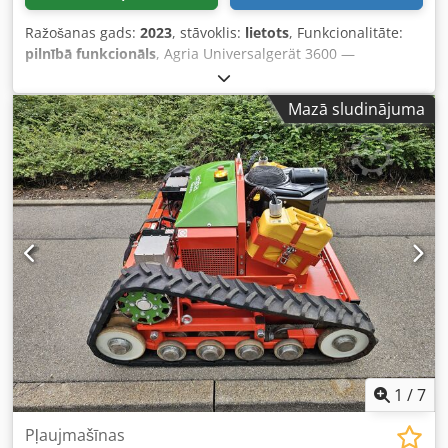
Ražošanas gads:
2023
, stāvoklis:
lietots
, Funkcionalitāte:
pilnībā funkcionāls
, Agria Universalgerät 3600 —
izlaiduma gads: 2023 Lietots, no Kurt König Baumaschinen
GmbH, Einbeck profesionālās īres parka. Stāvoklis un
Mazā sludinājuma
piezīmes: Dsdpfxsy A E H Uo Af Rjck - Stāvoklis: Lietots no
nomas, regulāri apkopots - Funkcionalitāte: Pilnībā
darbspējīgs - Produktu attēli ir paraugi un attēlo ierīci
jaunā stāvoklī — faktiskā stāvokļa izmaiņas atkarībā no
lietošanas ilguma - Apskate iespējama 37574 Einbeck pēc
vienošanās Cena 4.900 EUR bez PVN | EXW Einbeck |
Piegāde pēc pieprasījuma
1
/
7
Pļaujmašīnas