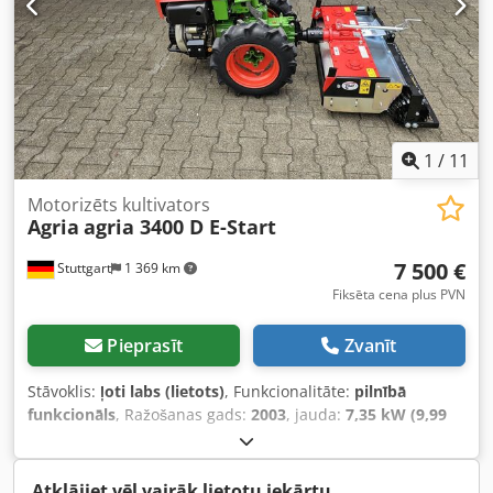
// Bruto cena ir 27 900 € - Apskate / izmēģinājuma
brauciens iespējams pēc vienošanās! - Piegāde visā valstī
maksā 400 € ar transporta uzņēmuma starpniecību! -
Finansējums / līzings var tikt individuāli pieteikts.
1
/
11
Motorizēts kultivators
Agria
agria 3400 D E-Start
7 500 €
Stuttgart
1 369 km
Fiksēta cena plus PVN
Pieprasīt
Zvanīt
Stāvoklis:
ļoti labs (lietots)
, Funkcionalitāte:
pilnībā
funkcionāls
, Ražošanas gads:
2003
, jauda:
7,35 kW (9,99
zs)
, degvielas veids:
dīzeļdegviela
, pārnesuma veids:
mehānisks
, AGRIA 3400 diferenciālis Vienass traktors /
Iekārtu nesējs - 10 ZS Yanmar L100AE dīzeļdzinējs - 4
Atklājiet vēl vairāk lietotu iekārtu