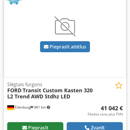
Pieprasīt attēlus
Slēgtais furgons
FORD
Transit Custom Kasten 320
L2 Trend AWD Stdhz LED
41 042 €
Eilenburg
981 km
Fiksēta cena plus PVN
Pieprasīt
Zvanīt