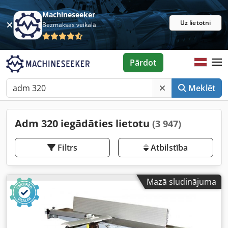
Machineseeker
Uz lietotni
Bezmaksas veikalā
Pārdot
Meklēt
Adm 320 iegādāties lietotu
(3 947)
Filtrs
Atbilstība
Mazā sludinājuma