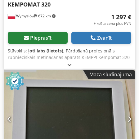
KEMPOMAT 320
1 297 €
Wymysłów
672 km
Fiksēta cena plus PVN
Pieprasīt
Zvanīt
Stāvoklis:
ļoti labs (lietots)
, Pārdošanā profesionāls
rūpnieciskais metināšanas aparāts KEMPPI Kempomat 320
– robusta un uzticama iekārta MIG/MAG metināšanas
darbiem. Iekārta no slavenā Somijas ražotāja KEMPPI, kas
Mazā sludinājuma
pazīstama ar augstu kvalitāti un izturību. 📋 Tehniskie dati:
Modelis: KEMPOMAT 320 Metināšanas strāva: līdz 320 A
Barošana: 3 fāzes (380V) Sprieguma diapazons: aptuveni
15,5V – 30V Darba cikls: Cedpoyzt Rlsfx Ac Dorf 320 A – 40%
265 A – 60% 205 A – 100% Aizsardzības pakāpe: IP23
Izolācijas klase: H Dzesēšana: ventilators 📦 Komplektā:
Kemppi Kempomat 320 metināšanas aparāts Iebūvēta
stieples padeves ierīce MIG/MAG metināšanas rokturis
Mases kabelis Gāzes balons ar reduktoru Šļūtene + vadi
Transportēšanas rati 🛠 Tehniskais stāvoklis: Lietota iekārta