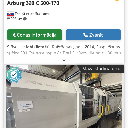
Arburg
320 C 500-170
Trenčianske Stankovce
998 km
Cenas informācija
Zvanīt
Stāvoklis:
labi (lietots)
, Ražošanas gads:
2014
, Saspiešanas
spēks: 50 t Csdozcaipspfx Ac Dorf Skrūves diametrs: 30 mm
Attālums starp atbalsta stieņiem V: 320 mm Attālums starp
atbalsta stieņiem H: 320 mm Izpildījums: Horizontāls
Mazā sludinājuma
Piedziņa: Hidrauliska