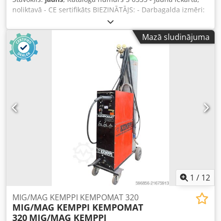
noliktavā - CE sertifikāts BIEZINĀTĀJS: - Darbagalda izmēri:
1500 x 320 mm - Maks. apstrādes dziļums: 5 mm -
Alumīnija vadotnes izmēri: 1100 x 155 mm BIEZPLĀNĒTĀJS:
Mazā sludinājuma
- Darbagalda izmēri: 316 x 600 mm - Maks. apstrādes
dziļums: 3 mm - Griezuma ātrums: 7 m/min - Materiāla
biezums: 4–230 mm - Motora jauda: 3 kW - Frēzes galvas
apgriezieni: 5600 min⁻¹ - Izmēri
(garums/platums/augstums): 1500/600/1050 mm - Svars:
315 kg * Čuguna darba virsmas ar slīpētu pārklājumu, *
Precīzi regulējami garenvirziena ēvelēšanas galdi, * Stabils
alumīnija vadotne (culaga), regulējama slīpumā no 90° līdz
45°, * Frēzes galvas aizsargs, * Biezplānotāja galds ar
centrālo vadošo kolonu un atbalsta mehānismu, * Ierīces
ieslēgšana un izslēgšana bez tās apstādināšanas, *
Suplīnas darbība ar kreiso rotāciju. Neto cena: 14500 PLN
Crodpozh H N Eofx Ac Djf Neto cena: 3440 EUR Neto cena
aprēķināta pēc kursa 4,2 PLN/EUR (Lielu valūtas kursa
1
/
12
svārstību gadījumā cena var mainīties)
MIG/MAG KEMPPI KEMPOMAT 320
MIG/MAG KEMPPI KEMPOMAT
320
MIG/MAG KEMPPI