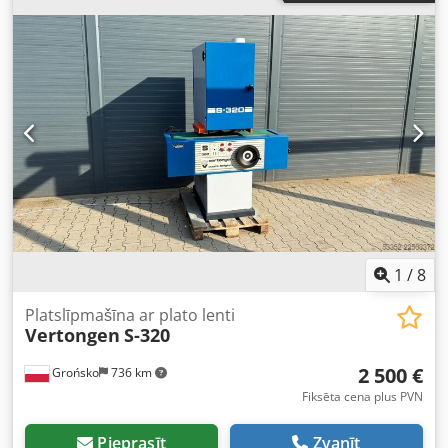
jaudas prasība 60 kW Šī precīzijas griešanas prese
FEINTOOL HFA 320 tika pilnībā ģenerāli atjaunota 2019.
gadā un ir kā jauna ar jaunu CE marķējumu. Csdpfx
Acjvwgl No Dsrf GALVENAIS CILINDRS nominālā kopējā
spēka (nomināls): 320 t minimālais gājiens: 30 mm gājiens:
80 mm V-VEIDA BLĪVGREDZENS nominālā spēka: 160 t
gājiens: 30 mm PRETPLATFORMA nominālā spēka: 80 t
gājiens: 30 mm INSTRUMENTA IZMĒRI apakšējais galds –
platums: 630 mm apakšējais galds – dziļums: 740 mm
augšējais galds – platums: 630 mm augšējais galds –
dziļums: 630 mm atvērtība maksimāli: 320 mm ELEKTRISKIE
PARAMETRI kopējais elektroenerģijas patēriņš: 60 kW
1
/
8
Platslīpmašīna ar plato lenti
Vertongen
S-320
2 500 €
Grońsko
736 km
Fiksēta cena plus PVN
Pieprasīt
Zvanīt