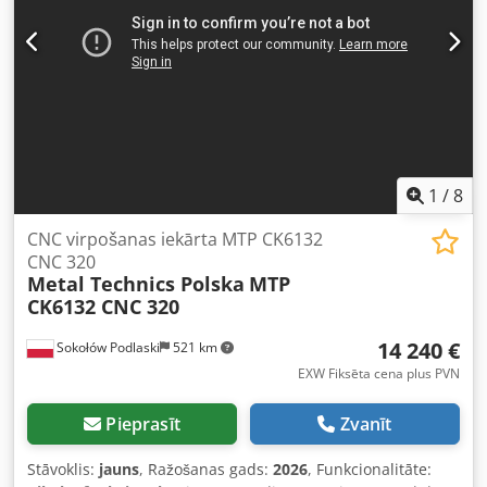
projekts pārtraukts. Crsdpfx Asy U Twrsc Def
1
/
8
CNC virpošanas iekārta MTP CK6132
CNC 320
Metal Technics Polska
MTP
CK6132 CNC 320
14 240 €
Sokołów Podlaski
521 km
EXW Fiksēta cena plus PVN
Pieprasīt
Zvanīt
Stāvoklis:
jauns
, Ražošanas gads:
2026
, Funkcionalitāte: