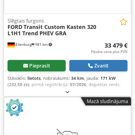
Slēgtais furgons
FORD
Transit Custom Kasten 320
L1H1 Trend PHEV GRA
33 479 €
Eilenburg
981 km
Fiksēta cena plus PVN
Pieprasīt
Zvanīt
Stāvoklis:
lietots
, nobraukums:
34 km
, jauda:
171 kW
(232,50 zs)
, pirmā reģistrācija:
07/2026
, degvielas veids:
hibrīds
, kopējais svars:
3 225 kg
, krāsa:
balts
, pārnesuma
veids:
automātisks
, sēdvietu skaits:
3
, kopējais garums:
Mazā sludinājuma
5 050 mm
, kopējais platums:
2 032 mm
, kopējais
augstums:
1 983 mm
, krautuves garums:
2 602 mm
,
Ražošanas gads:
2026
, Aprīkojums:
ABS, centrālā atslēga,
elektroniskā stabilitātes programma (ESP), gaisa
kondicionēšana, kvēpu filtrs
,