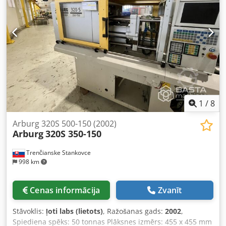
1
/
8
Arburg 320S 500-150 (2002)
Arburg
320S 350-150
Trenčianske Stankovce
998 km
Cenas informācija
Zvanīt
Stāvoklis:
ļoti labs (lietots)
, Ražošanas gads:
2002
,
Spiediena spēks: 50 tonnas Plāksnes izmērs: 455 x 455 mm