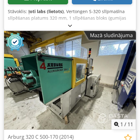
Stāvoklis:
ļoti labs (lietots)
, Vertongen S-320 slīpmašīna
slīpēšanas platums 320 mm, 1 slīpēšanas bloks (gumijas
cilindrs), stiprinājums, 5,5 kW motors. Cedpfozr D Tpox Ac
Djrf divi padeves ātrumi, manuāla darbgaldas regulēšana,
Mazā sludinājuma
oscilācija, slīpmašīna ir pilnībā gatava darbam.
1
/
11
Arburg 320 C 500-170 (2014)