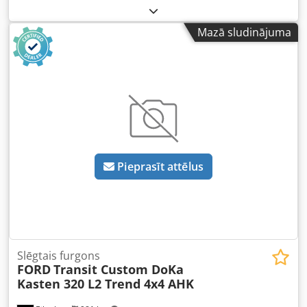
Kolonnu attālums: 320 x 320 mm Maksimālais brīvais
augstums: 575 mm Csdpswmqx Refx Ac Dsrf
Mazā sludinājuma
Pieprasīt attēlus
Slēgtais furgons
FORD
Transit Custom DoKa
Kasten 320 L2 Trend 4x4 AHK