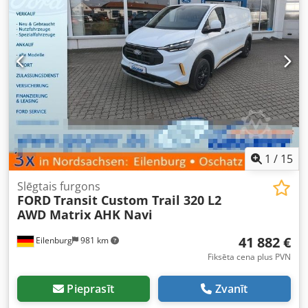
400 apgr./min Sprauslas gājiens: 250 mm Sprauslas
kontakta spiediens: 40,6 kN Sildīšanas jauda: 9,4 kW Sūkņa
piedziņas jauda: 11 kW Kopējā uzstādītā jauda: apm. 20,5
kW Iekārtas garums: apm. 3,4 m Credpfoxwu R Njx Ac Def
Iekārtas platums: apm. 1,4 m Iekārtas augstums: apm. 2,0
m Iekārtas svars: apm. 2 400 kg
1
/
15
Slēgtais furgons
FORD
Transit Custom Trail 320 L2
AWD Matrix AHK Navi
41 882 €
Eilenburg
981 km
Fiksēta cena plus PVN
Pieprasīt
Zvanīt