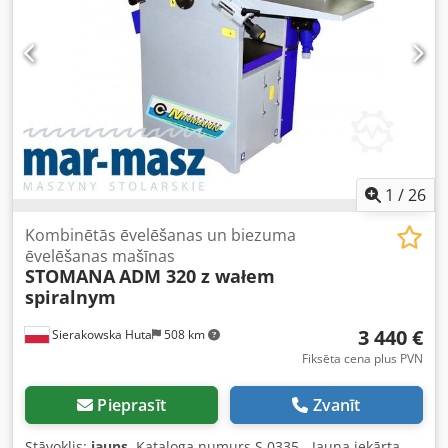
1
/
26
Kombinētās ēvelēšanas un biezuma
ēvelēšanas mašīnas
STOMANA
ADM 320 z wałem
spiralnym
3 440 €
Sierakowska Huta
508 km
Fiksēta cena plus PVN
Pieprasīt
Zvanīt
Stāvoklis:
jauns
, Kataloga numurs S 0335 - Jauna iekārta,