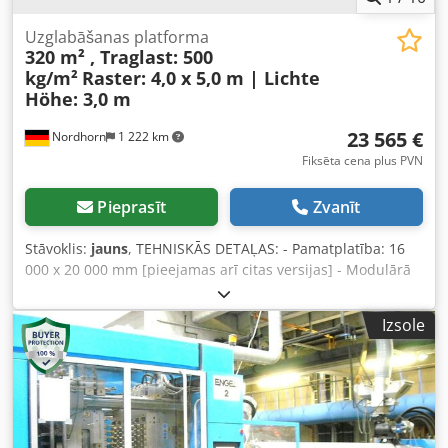
Uzglabāšanas platforma
320 m² , Traglast: 500
kg/m²
Raster: 4,0 x 5,0 m | Lichte
Höhe: 3,0 m
23 565 €
Nordhorn
1 222 km
Fiksēta cena plus PVN
Pieprasīt
Zvanīt
Stāvoklis:
jauns
, TEHNISKĀS DETAĻAS: - Pamatplatība: 16
000 x 20 000 mm [pieejamas arī citas versijas] - Modulārā
kārtošana: 4 000 x 5 000 mm - Grīdas seguma augša: 3 340
mm - Brīvā augstuma attālums: 3 000 mm [pielāgojams] -
Izsole
Grīdas segums: 38 mm skaidu plāksne P6
neapstrādāta/balta - Nestspēja: 500 kg - Krāsa: pēc izvēles
RAL, pulverkrāsojums - Stāvoklis: jauns Piegādes apjoms: -
Kolonnas - Pamata un sekundārie sijas - Diagonālie
montāžas šķērsi - Grīdas segums - Stiprinājumu komplekts
CENU piemēri: 20 m² | Platība: 4 000 x 5 000 mm | 2