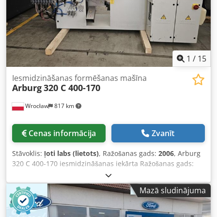
1
/
15
Iesmidzināšanas formēšanas mašīna
Arburg
320 C 400-170
Wrocław
817 km
Cenas informācija
Zvanīt
Stāvoklis:
ļoti labs (lietots)
, Ražošanas gads:
2006
, Arburg
320 C 400-170 iesmidzināšanas iekārta Ražošanas gads:
2006 Aizvēršanas spēks: 40 t Vītņa diametrs: 30 mm
Attālums starp stiprinājuma stieņiem: 320 × 320 mm
Mazā sludinājuma
Maksimālais iesmidzināšanas tilpums: 85 cm³ Maksimālā
iesmidzinājuma masa (PS): 77 g Iesmidzināšanas
spiediens: 2000 bāri Maksimālais vītnes apgriezienu skaits: