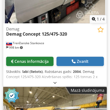
1
/
4
Demag
Demag
Concept 125/475-320
Trenčianske Stankovce
998 km
Cenas informācija
Zvanīt
Stāvoklis:
labi (lietots)
, Ražošanas gads:
2004
, Demag
Concept 125/475-320 Aizvēršanas spēks: 125 tonnas 2 x
kodola izvilcēji uz kustīgām plāksnēm Crsdpfx Aoxd Sz Ejc
Djf + Robots Demag W621-1831: X-550, Y-1000, Z-2000
Mazā sludinājuma
(2004)