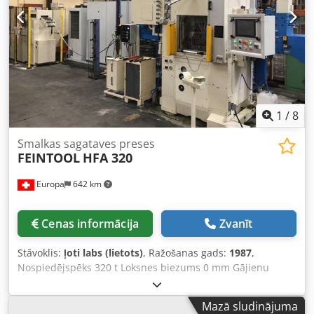
vārpstas motora jauda: 2 x 1,1 kW – 2 velkošās zobainās
vārpstas – padeves galda garums: 2100 mm Cjdpfxewu U
Ifo Ac Djrf – izkraušanas galda garums: 2600 mm – iekārtas
izmēri (gar./pl./aug.): 600 x 200 x 185 cm – svars: ~3800 kg
1
/
8
Smalkas sagataves preses
FEINTOOL
HFA 320
Europa
642 km
Cenas informācija
Zvanīt
Stāvoklis:
ļoti labs (lietots)
, Ražošanas gads:
1987
,
Nospiedējspēks 320 t Loksnes biezums 0 mm Gājienu
skaits 80 gāj./min Kopējais preses spēks 320 t Gājiens 30 -
80 mm Galda stiprinājuma virsma apakšā: 630 x 740 mm
Mazā sludinājuma
Galda stiprinājuma virsma augšā: 630 x 630 mm Kopējā