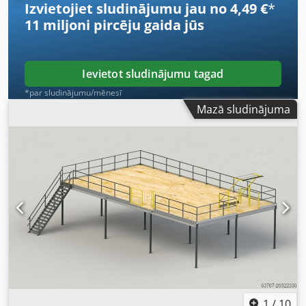
Izvietojiet sludinājumu jau no 4,49 €
*
11 miljoni pircēju
gaida jūs
Ievietot sludinājumu tagad
*par sludinājumu/mēnesī
Mazā sludinājuma
1
/
10