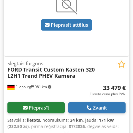
Pieprasīt attēlus
Slēgtais furgons
FORD
Transit Custom Kasten 320
L2H1 Trend PHEV Kamera
33 479 €
Eilenburg
981 km
Fiksēta cena plus PVN
Pieprasīt
Zvanīt
Stāvoklis:
lietots
, nobraukums:
34 km
, jauda:
171 kW
(232,50 zs)
, pirmā reģistrācija:
07/2026
, degvielas veids:
hibrīds
, kopējais svars:
3 225 kg
, krāsa:
balts
, pārnesuma