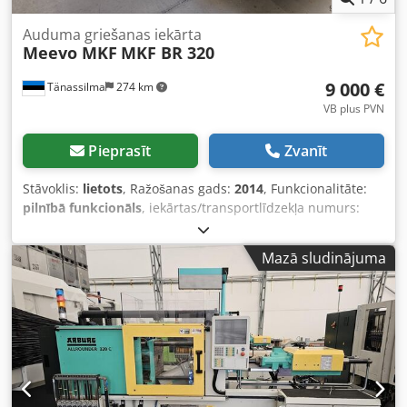
Auduma griešanas iekārta
Meevo MKF
MKF BR 320
9 000 €
Tänassilma
274 km
VB plus PVN
Pieprasīt
Zvanīt
Stāvoklis:
lietots
, Ražošanas gads:
2014
, Funkcionalitāte:
pilnībā funkcionāls
, iekārtas/transportlīdzekļa numurs:
BRP2014C04
, ievades strāvas veids:
trīsfāzu
, ieejas
spriegums:
400 V
, ieejas strāva:
24 A
, saspiesta gaisa
Mazā sludinājuma
pieslēgums:
6 stieple
, Piedāvājam šo lietoto Meevo MKF
MKF BR 320 audumu griešanas iekārtu, ražošanas gads
2014. Iekārtas tips: Tekstila griešanas iekārta Ražošanas
gads: 2014 Credpfozg Tu Sox Ac Djf Spriegums: 400 V
Strāva: 24 A Spiediens: 6 bar Frekvence: 50 Hz Īsslēguma
strāva: 10 kA Svars: 1500 kg Fāžu skaits: 3 Ja jums ir kādi
jautājumi vai ir nepieciešama papildus informācija, droši
rakstiet vai zvaniet mums.