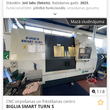
Stāvoklis:
ļoti labs (lietots)
, Ražošanas gads:
2023
,
Funkcionalitāte:
pilnībā funkcionāls
, virpošanas garums:
760 mm
, virpošanas diametrs:
376 mm
, vārpstas motora
jauda:
22 W
, vārpstas ātrums (maks.):
4 000 apgr./min
,
Mazā sludinājuma
kopējais svars:
6 100 kg
, Iekārta PUMA 2600Y Uzstādīšanas
datums: 02/2023 Papildu aprīkojums: - Capto C3 taisnais
turētājs: 2 gab. - Capto C3 90° leņķa turētājs: 1 gab.
Dodpfxeywllyj Ai Tsck - ER20 spīļpatronta Capto: 10 gab. -
ER32 spīļpatronta Capto: 4 gab. - Weldon Ø20 turētājs
Capto: 1 gab. - Capto instrumentu plaukts: 1 gab. -
Indexējams urbis: 1 gab. Ø37 + 1 gab. Ø19,5
1
/
8
CNC virpošanas un frēzēšanas centrs
BIGLIA
SMART TURN S