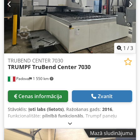
1
/
3
TRUBEND CENTER 7030
TRUMPF
TruBend Center 7030
Padova
1 550 km
Cenas informācija
Zvanīt
Stāvoklis:
ļoti labs (lietots)
, Ražošanas gads:
2016
,
Funkcionalitāte:
pilnībā funkcionāls
, Trumpf paneļu
locītājs modelis 7030, ražošanas gads 2016, uzstādīta 2017.
gada maijā, iekārta pilnībā aprīkota ar visām opcijām,
Mazā sludinājuma
tostarp ACB lāzera liekuma leņķa sistēmu un Tec Zone