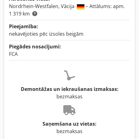
Nordrhein-Westfalen, Vācija
– Attālums: apm.
1 319 km
Pieejamība:
nekavējoties pēc izsoles beigām
Piegādes nosacījumi:
FCA
Demontāžas un iekraušanas izmaksas:
bezmaksas
Saņemšana uz vietas:
bezmaksas