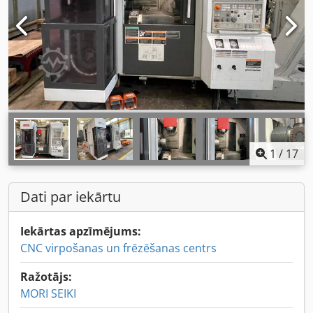
1
/
17
Dati par iekārtu
Iekārtas apzīmējums:
CNC virpošanas un frēzēšanas centrs
Ražotājs:
MORI SEIKI