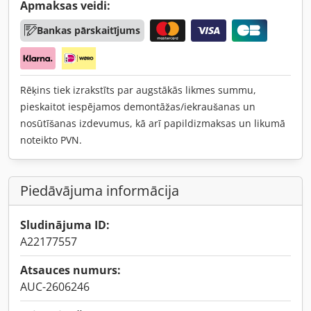
Apmaksas veidi:
Bankas pārskaitījums
Rēķins tiek izrakstīts par augstākās likmes summu,
pieskaitot iespējamos demontāžas/iekraušanas un
nosūtīšanas izdevumus, kā arī papildizmaksas un likumā
noteikto PVN.
Piedāvājuma informācija
Sludinājuma ID:
A22177557
Atsauces numurs:
AUC-2606246