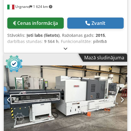
Urgnano
1 624 km
Cenas informācija
Zvanīt
Stāvoklis:
ļoti labs (lietots)
, Ražošanas gads:
2015
,
darbības stundas:
9 564 h
, Funkcionalitāte:
pilnībā
funkcionāls
, CNC FANUC 31i-MODELIS B5 INSTRUMENTU
IEPRIEKŠNOSTATNE 2 GAB. PATCENTRĒJOŠI ČUKAS
Mazā sludinājuma
Dcjdewayv Ejpfx Ai Tek 7 GAB. HSK INSTRUMENTI