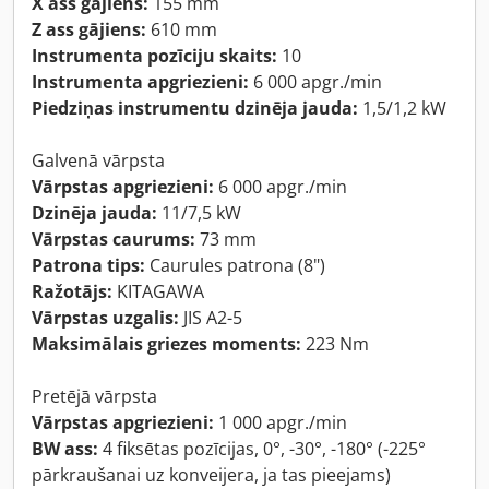
X ass gājiens:
155 mm
Z ass gājiens:
610 mm
Instrumenta pozīciju skaits:
10
Instrumenta apgriezieni:
6 000 apgr./min
Piedziņas instrumentu dzinēja jauda:
1,5/1,2 kW
Galvenā vārpsta
Vārpstas apgriezieni:
6 000 apgr./min
Dzinēja jauda:
11/7,5 kW
Vārpstas caurums:
73 mm
Patrona tips:
Caurules patrona (8")
Ražotājs:
KITAGAWA
Vārpstas uzgalis:
JIS A2-5
Maksimālais griezes moments:
223 Nm
Pretējā vārpsta
Vārpstas apgriezieni:
1 000 apgr./min
BW ass:
4 fiksētas pozīcijas, 0°, -30°, -180° (-225°
pārkraušanai uz konveijera, ja tas pieejams)