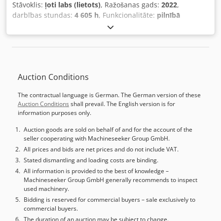
Stāvoklis:
ļoti labs (lietots)
, Ražošanas gads:
2022
,
darbības stundas:
4 605 h
, Funkcionalitāte:
pilnībā
funkcionāls
, Kontrolieris: FANUC 31i-B5 Dcjdezilupopfx Ai
Tek Maks. virpošanas diametrs: ø540 mm Maks. virpošanas
garums: 1.020 mm Vārpstas caurums / stieņa kapacitāte:
ø76 / 65 mm Y ass gājiens: 170 mm (±85) Frēzēšanas
vārpsta: 12.000 apgr./min, 18,5 kW Instrumentu magazīna
Auction Conditions
(ATC): 80 pozīcijas, Capto C6 Instrumenta maiņas laiks: 2,0
s Pretvārpsta: 5.000 apgr./min, 22 kW Vārpstas jauda: 22 /
The contractual language is German. The German version of these
18,5 kW (S1/S6)
Auction Conditions
shall prevail. The English version is for
information purposes only.
Auction goods are sold on behalf of and for the account of the
seller cooperating with Machineseeker Group GmbH.
All prices and bids are net prices and do not include VAT.
Stated dismantling and loading costs are binding.
All information is provided to the best of knowledge –
Machineseeker Group GmbH generally recommends to inspect
used machinery.
Bidding is reserved for commercial buyers – sale exclusively to
commercial buyers.
The duration of an auction may be subject to change.