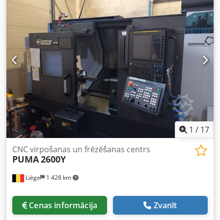
programmēšanas sistēmu, pieejama nekavējoties.
Dcodpfxsyw Uggj Ai Tek
1
/
17
CNC virpošanas un frēzēšanas centrs
PUMA
2600Y
Liège
1 428 km
Cenas informācija
Zvanīt