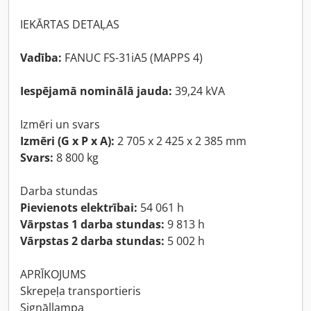
IEKĀRTAS DETAĻAS
Vadība:
FANUC FS-31iA5 (MAPPS 4)
Iespējamā nominālā jauda:
39,24 kVA
Izmēri un svars
Izmēri (G x P x A):
2 705 x 2 425 x 2 385 mm
Svars:
8 800 kg
Darba stundas
Pievienots elektrībai:
54 061 h
Vārpstas 1 darba stundas:
9 813 h
Vārpstas 2 darba stundas:
5 002 h
APRĪKOJUMS
Skrepeļa transportieris
Signāllampa