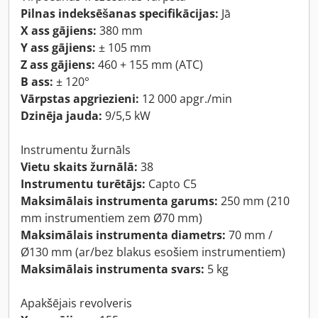
Pilnas indeksēšanas specifikācijas:
Jā
X ass gājiens:
380 mm
Y ass gājiens:
± 105 mm
Z ass gājiens:
460 + 155 mm (ATC)
B ass:
± 120°
Vārpstas apgriezieni:
12 000 apgr./min
Dzinēja jauda:
9/5,5 kW
Instrumentu žurnāls
Vietu skaits žurnālā:
38
Instrumentu turētājs:
Capto C5
Maksimālais instrumenta garums:
250 mm (210
mm instrumentiem zem Ø70 mm)
Maksimālais instrumenta diametrs:
70 mm /
Ø130 mm (ar/bez blakus esošiem instrumentiem)
Maksimālais instrumenta svars:
5 kg
Apakšējais revolveris