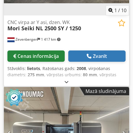
1
/
10
CNC virpa ar Y asi, dzen. WK
Mori Seiki
NL 2500 SY / 1250
Zevenbergen
1 417 km
Cenas informācija
Zvanīt
Stāvoklis:
lietots
, Ražošanas gads:
2008
, virpošanas
diametrs:
275 mm
, vārpstas urbums:
80 mm
, vārpstas
ātrums (maks.):
4 000 apgr./min
, X assis pārvietošanās
distance:
260 mm
, Z ass pārvietošanās attālums:
1 345
Mazā sludinājuma
mm
, kopējais augstums:
2 232 mm
, kopējais garums:
4 339 mm
, kopējais platums:
2 232 mm
, kopējais svars:
7 600 kg
, Aprīkojums:
dokumentācija / rokasgrāmata
,
Mori Seiki NL 2500 SY / 1250 CNC virpo ar Y asi, piedziņas
instrumentiem un otro vārpstu CNC vadība MSX-850-III
(mitsubishi 720 BM) Virpošanas diametrs 275 /366 mm
Vārpstas cauruma diametrs 80 mm Vārpstas apgriezienu