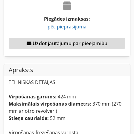
Piegādes izmaksas:
pēc pieprasījuma
Uzdot jautājumu par pieejamību
Apraksts
TEHNISKĀS DETAĻAS
Virpošanas garums:
424 mm
Maksimālais virpošanas diametrs:
370 mm (270
mm ar otro revolveri)
Stieņa caurlaide:
52 mm
Virpošanas-frēzēšanas vārpsta