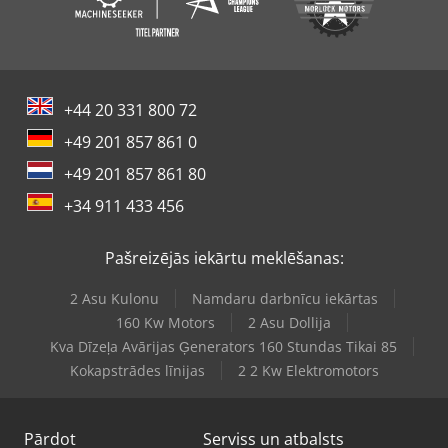
+44 20 331 800 72
+49 201 857 861 0
+49 201 857 861 80
+34 911 433 456
Pašreizējās iekārtu meklēšanas:
2 Asu Kulonu
Namdaru darbnīcu iekārtas
160 Kw Motors
2 Asu Dollija
Kva Dīzeļa Avārijas Ģenerators 160 Stundas Tikai 85
Kokapstrādes līnijas
2 2 Kw Elektromotors
Pārdot
Serviss un atbalsts