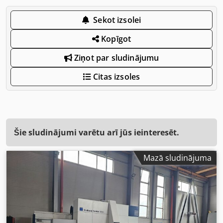
Sekot izsolei
Kopīgot
Ziņot par sludinājumu
Citas izsoles
Šie sludinājumi varētu arī jūs ieinteresēt.
Mazā sludinājuma