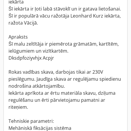
iekārta
Šī iekārta ir ļoti labā stāvoklī un ir gatava lietošanai.
Šī ir populārā vācu ražotāja Leonhard Kurz iekārta,
ražota Vācijā.
Apraksts
Šī malu zeltītāja ir piemērota grāmatām, kartītēm,
ielūgumiem un vizītkartēm.
Dksdpfoziyvhjx Acpjr
Rokas vadības skava, darbojas tikai ar 230V
pieslēgumu. Jaudīga skava ar regulējamu spiedienu
nodrošina atkārtojamību.
Iekārta aprīkota ar ērtu materiāla skavu, dziļuma
regulēšanu un ērti pārvietojamu pamatni ar
riteņiem.
Tehniskie parametri:
Mehāniskā fiksācijas sistēma