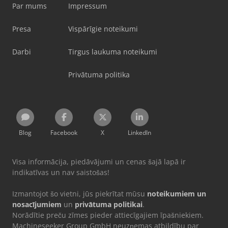
Par mums
Impressum
Presa
Vispārīgie noteikumi
Darbi
Tirgus laukuma noteikumi
Privātuma politika
Blog
Facebook
X
LinkedIn
Visa informācija, piedāvājumi un cenas šajā lapā ir
indikatīvas un nav saistošas!
Izmantojot šo vietni, jūs piekrītat mūsu
noteikumiem un
nosacījumiem
un
privātuma politikai
.
Norādītie preču zīmes pieder attiecīgajiem īpašniekiem.
Machineseeker Group GmbH neuzņemas atbildību par