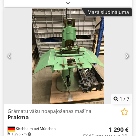
Acpjr Intereses gadījumā labprāt sniegsim informāciju arī
par citām mūsu uzņēmumā pieejamajām iekārtām. Jūs
Mazā sludinājuma
laipni aicināti, iepriekš vienojoties par vizītes laiku, apskatīt
iekārtu mūsu uzņēmumā.
1
/
7
Grāmatu vāku noapaļošanas mašīna
Prakma
1 290 €
Kirchheim bei München
1 298 km
EXW Fiksēta cena plus PVN