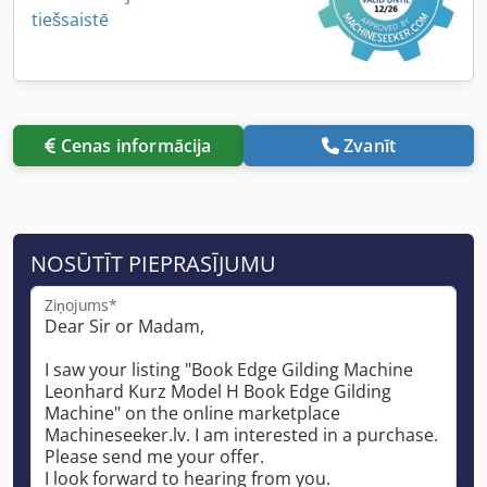
tiešsaistē
Cenas informācija
Zvanīt
NOSŪTĪT PIEPRASĪJUMU
Ziņojums*