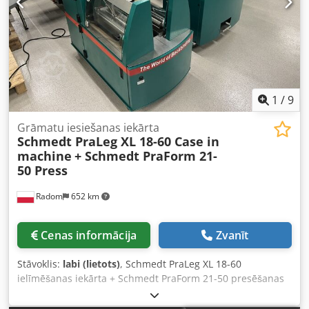
1
/
9
Grāmatu iesiešanas iekārta
Schmedt PraLeg XL 18-60 Case in
machine
+ Schmedt PraForm 21-
50 Press
Radom
652 km
Cenas informācija
Zvanīt
Stāvoklis:
labi (lietots)
, Schmedt PraLeg XL 18-60
ielīmēšanas iekārta + Schmedt PraForm 21-50 presēšanas
iekārta. Ražots 2022. gadā. Schmedt PraLeg XL 18-60
grāmatu bloku ievietošanas iekārta Iekārta labā stāvoklī,