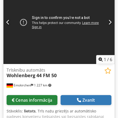
Dkedpfx Acskvpbpepjr - Aplokšņu ievietošanas sekcija -
Izlādes lente Iekārtu pārdodam pēc pilnas apkalpošanas!
1
/
6
Trīsknibu automāts
Wohlenberg
44 FM 50
Emskirchen
1 227 km
Cenas informācija
Zvanīt
Stāvoklis:
lietots
, Trīs nažu griezējs ar automātisko
padeves konveijeru tiešsaistes vai bezsaistes ražošanai