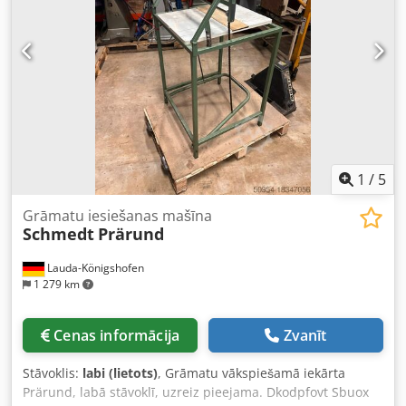
1
/
5
Grāmatu iesiešanas mašīna
Schmedt
Prärund
Lauda-Königshofen
1 279 km
Cenas informācija
Zvanīt
Stāvoklis:
labi (lietots)
, Grāmatu vākspiešamā iekārta
Prärund, labā stāvoklī, uzreiz pieejama. Dkodpfovt Sbuox