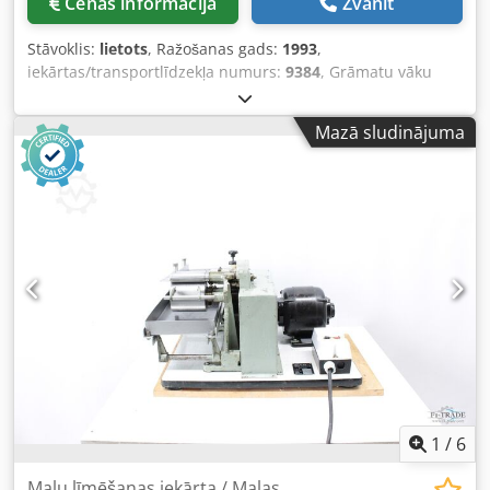
Cenas informācija
Zvanīt
Stāvoklis:
lietots
, Ražošanas gads:
1993
,
iekārtas/transportlīdzekļa numurs:
9384
, Grāmatu vāku
izliekšanas mašīna - Case Bender Orient CX, izgatavošanas
gads 1993 - Sērijas Nr. 9384/15344 Maksimālais darba
Mazā sludinājuma
platums: 500 mm Tiešsaistes video apskate, izmantojot
Skype video Būsim priecīgi Jūs uzņemt klātienē – plašāks
iekārtu klāsts noliktavā Dodpoh Aydrofx Acpskr Pieejama
tūlītēji – iespējama apskate Atrodas krājumā Emskirchen /
Nirnberga – iespējams izmēģināt
1
/
6
Malu līmēšanas iekārta / Malas