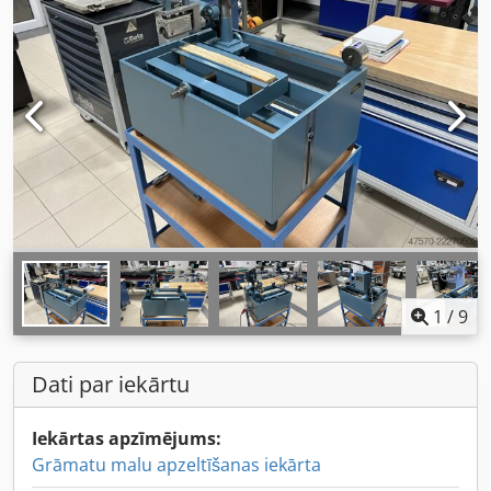
1
/
9
Dati par iekārtu
Iekārtas apzīmējums:
Grāmatu malu apzeltīšanas iekārta