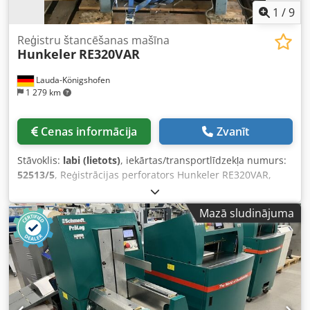
1
/
9
Reģistru štancēšanas mašīna
Hunkeler
RE320VAR
Lauda-Königshofen
1 279 km
Cenas informācija
Zvanīt
Stāvoklis:
labi (lietots)
, iekārtas/transportlīdzekļa numurs:
52513/5
, Reģistrācijas perforators Hunkeler RE320VAR,
labā stāvoklī, pieejams uzreiz Dkjdpfjrc Attex Acper Mūsu
noliktavā ir vēl divas šādas iekārtas. Pēc pieprasījuma ar
Mazā sludinājuma
prieku sniegsim informāciju arī par citiem mūsu
piedāvājumā esošajiem iekārtām. Jūs esat laipni aicināti,
iepriekš vienojoties, apskatīt iekārtu mūsu telpās.