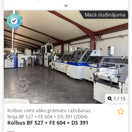
Dreimesserautomat / Three Knife Trimmer Wohlenberg 44
FM 50 Izgatavošanas gads: 1988 - Sērijas Nr.: 3296-013
Mazā sludinājuma
Formāts max. 315 x 440 mm Biezums max. 100 mm Ātrums
max. 3000 cikli stundā Automātiskā padeve Lentas
izvadīšana Tiešsaistes video apskate caur WhatsApp - MS
Zoom - Telegram Dsdpfx Aex Swm Ejcpjkr Noliktavā
Emskirchen/Nirnberga – Pieejams nekavējoties – Pieejama
testa apkope
1
/
15
Kolbus cieto vāku grāmatu ražošanas
līnija BF 527 + FE 604 + DS 391 (2004)
Kolbus
BF 527 + FE 604 + DS 391