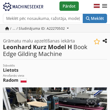
Pārdot
Meklēt
/ ... / Sludinājuma ID: A22270502
Grāmatu malu apzeltīšanas iekārta
Leonhard Kurz Model H
Book
Edge Gilding Machine
Stāvoklis
Lietots
Atrašanās vieta
Radom