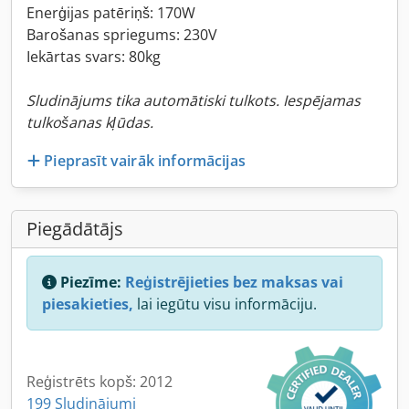
Enerģijas patēriņš: 170W
Barošanas spriegums: 230V
Iekārtas svars: 80kg
Sludinājums tika automātiski tulkots. Iespējamas
tulkošanas kļūdas.
Pieprasīt vairāk informācijas
Piegādātājs
Piezīme:
Reģistrējieties bez maksas vai
piesakieties,
lai iegūtu visu informāciju.
Reģistrēts kopš: 2012
199 Sludinājumi