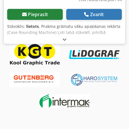
Pieprasīt
Zvanīt
Stāvoklis:
lietots
, Prakma grāmatu vāku apaļošanas iekārta
(Case Rounding Machine) Ļoti labā stāvoklī, pilnībā
darbojas. Pieejami dažādi apaļošanas rādiusi. Ir arī citas
iekārtas uz vietas (kniedēšanas iekārta, cilpu iestrādes
iekārta, saiņošanas iekārta, stūru apaļotājs, urbjmašīna,
skavošanas iekārta). Djdpfsty Tr Esx Acpekr Vairāk iekārtu
noliktavā. Cena bez PVN, EXW. Visa informācija bez
garantijas. Tiek pieļauta starptirdzniecība. Piedāvājums
komersantiem. Pārdošana bez jebkādas garantijas.