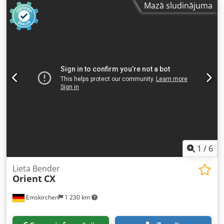
Mazā sludinājuma
gatava darbam. Iekārta ievieto grāmatu bloku sagatavotā
cietajā vākā. Aprīkota ar divām līmjierīcēm un gludas līmes
biezuma regulēšanas iespēju. Dkodpszdazbofx Acper
Formāts: Bloka augstums: 80 – 450 mm Bloka platums: 110
– 450 mm Bloka biezums: 2 – 80 mm Ražīgums: apm. 200 –
300 gab./h Jauda: 230V Svars: 300 kg Ražots Vācijā.
Schmedt PraForm 21-50 presēšanas iekārta Grāmatu prese
ar rievu griezēju. Ražots Schmedt, Vācijā. Iekārta ļoti labā
tehniskā stāvoklī, gatava darbam ražošanā. Tehniskie
parametri: Maks. formāts: 420 x 520 x 100 mm Svars: 220
kg Jauda: 230V + saspiests gaiss. Cena norādīta par abām
iekārtām kopā.
1
/
6
Lieta Bender
Orient
CX
Emskirchen
1 230 km