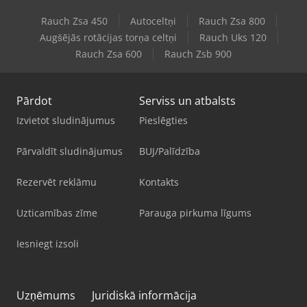
Rauch Zsa 450
Autoceltņi
Rauch Zsa 800
Augšējās rotācijas torņa celtņi
Rauch Uks 120
Rauch Zsa 600
Rauch Zsb 900
Pārdot
Serviss un atbalsts
Izvietot sludinājumus
Pieslēgties
Pārvaldīt sludinājumus
BUJ/Palīdzība
Rezervēt reklāmu
Kontakts
Uzticamības zīme
Parauga pirkuma līgums
Iesniegt izsoli
Uzņēmums
Juridiskā informācija