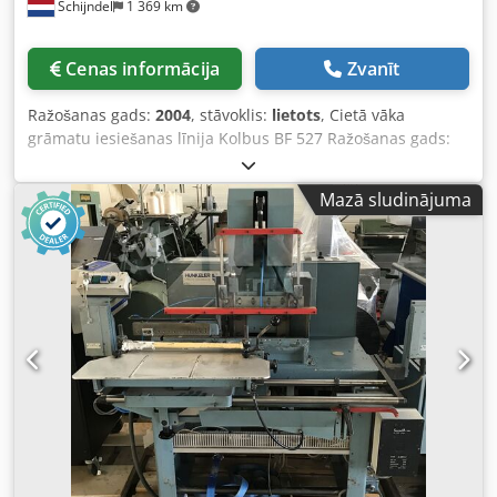
Schijndel
1 369 km
Cenas informācija
Zvanīt
Ražošanas gads:
2004
, stāvoklis:
lietots
, Cietā vāka
grāmatu iesiešanas līnija Kolbus BF 527 Ražošanas gads:
2004 - Automātiska iestatīšana - Co-Pilot ar skārienekrānu -
Produkta skaitītājs - Grāmatu mērīšanas galds - Zvaigžņu
Mazā sludinājuma
padevējs - Priekšsildīšanas ierīce (karstā gaisa) -
Apaļošanas un sapresēšanas stacija - Līmēšanas iekārta -
Bez marles stacijas Djdex Dkk Sspfx Acpjkr - Lentes
piesūkšanas ierīce - Līmēšanas iekārta - Kapitāla lentes un
aizmugures līmēšanas stacija - Presēšanas stacija -
Ielīmēšanas stacija - Vāku priekšuzkrāšanas lente - Vāku
liekšanas stacija - Vāku formēšanas stacija - Aukstā līme
muguras līmēšanai (sūknis) Salocīšanas zemspiediena
prese Kolbus FE 604 - Co-Pilot ar skārienekrānu -
Automātiska iestatīšana - Pievedums no labās puses -
Integrēta hidraulika - Apkures uzraudzības bloks - Tieša
izkārtošana Grāmatu stapētājs Kolbus DS 391 -
Kompensējošs grāmatu stapētājs - Tieša izkārtošana