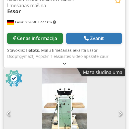
līmēšanas mašīna
Essor
Emskirchen
1 227 km
Cenas informācija
Zvanīt
Stāvoklis:
lietots
, Malu līmēšanas iekārta Essor
Dsdpfxjymaztj Acpokr Tiešsaistes video apskate caur
WhatsApp - MS Zoom - Telegram Noliktavā
Emskirchen/Nirnberga - Pieejams nekavējoties - Var
Mazā sludinājuma
pārbaudīt