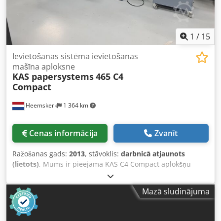
1
/
15
Ievietošanas sistēma ievietošanas
mašīna aploksne
KAS papersystems
465 C4
Compact
Heemskerk
1 364 km
Cenas informācija
Zvanīt
Ražošanas gads:
2013
, stāvoklis:
darbnicā atjaunots
(lietots)
, Mums ir pieejama KAS C4 Compact aplokšņu
ievietošanas sistēma. Šīs iekārtas skaitītājs rāda tikai 629
426 ievietošanas ciklus! Šī iekārta apstrādā aploksnes
Mazā sludinājuma
izmēros no DL līdz C4. C4 aploksnes ar atloku garajā pusē.
Konfigurācija: - Vienlapas padeve - Salokāmais padevējs
(inline) - 2 ievietošanas padevēji (uzņemšana no apakšas)