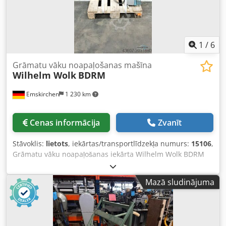
1
/
6
Grāmatu vāku noapaļošanas mašīna
Wilhelm Wolk
BDRM
Emskirchen
1 230 km
Cenas informācija
Zvanīt
Stāvoklis:
lietots
, iekārtas/transportlīdzekļa numurs:
15106
,
Grāmatu vāku noapaļošanas iekārta Wilhelm Wolk BDRM
Dodpfxeh Axcko Acpjkr Tiešsaistes video inspekcija ar
Skype video Mēs labprāt uzņemsim Jūsu vizīti – vairāk
Mazā sludinājuma
iekārtu pieejamas noliktavā Pieejama nekavējoties –
iespējama apskate Atrašanās vieta: Emskirchen /
Nirnberga – iespējams izmēģināt