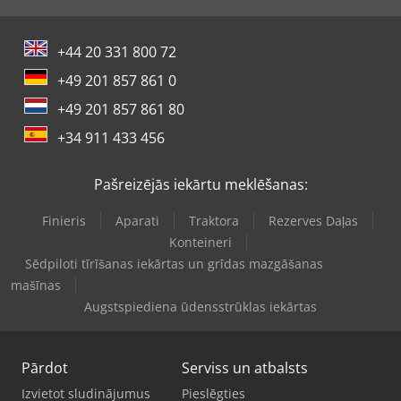
+44 20 331 800 72
+49 201 857 861 0
+49 201 857 861 80
+34 911 433 456
Pašreizējās iekārtu meklēšanas:
Finieris
Aparati
Traktora
Rezerves Daļas
Konteineri
Sēdpiloti tīrīšanas iekārtas un grīdas mazgāšanas
mašīnas
Augstspiediena ūdensstrūklas iekārtas
Pārdot
Serviss un atbalsts
Izvietot sludinājumus
Pieslēgties