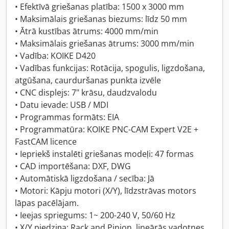
• Efektīvā griešanas platība: 1500 x 3000 mm
• Maksimālais griešanas biezums: līdz 50 mm
• Ātrā kustības ātrums: 4000 mm/min
• Maksimālais griešanas ātrums: 3000 mm/min
• Vadība: KOIKE D420
• Vadības funkcijas: Rotācija, spogulis, ligzdošana,
atgūšana, caurduršanas punkta izvēle
• CNC displejs: 7" krāsu, daudzvalodu
• Datu ievade: USB / MDI
• Programmas formāts: EIA
• Programmatūra: KOIKE PNC-CAM Expert V2E +
FastCAM licence
• Iepriekš instalēti griešanas modeļi: 47 formas
• CAD importēšana: DXF, DWG
• Automātiskā ligzdošana / secība: Jā
• Motori: Kāpju motori (X/Y), līdzstrāvas motors
lāpas pacēlājam.
• Ieejas spriegums: 1~ 200-240 V, 50/60 Hz
• X/Y piedziņa: Rack and Pinion, lineārās vadotnes