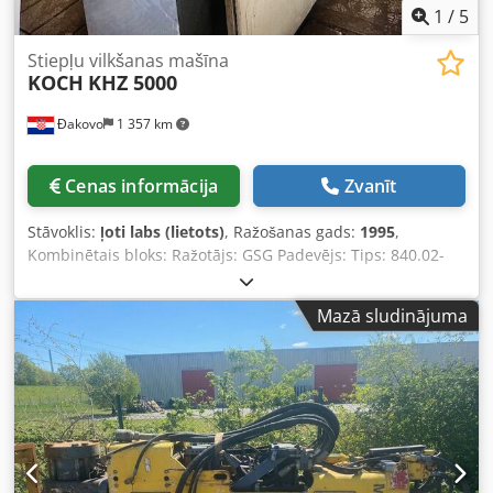
izkārtošanai un programmēšanai • Patērējamas detaļas
1
/
5
Stiepļu vilkšanas mašīna
KOCH
KHZ 5000
Đakovo
1 357 km
Cenas informācija
Zvanīt
Stāvoklis:
ļoti labs (lietots)
, Ražošanas gads:
1995
,
Kombinētais bloks: Ražotājs: GSG Padevējs: Tips: 840.02-
027 Drupinātājs-atskalotājs: Tips: 663.02-017 Stieples
diapazons: Ø5,5-16mm Paredzēts stieņiem ar aptuveni 40-
Mazā sludinājuma
60 daN/mm² stiprību Drupināšanas un liekšanas veltņi:
Karbīda ieliktņi Regulācija ar 0,37 kW – 1,15 A
reduktordzinēju Birstes piedziņa ar 0,25 kW
reduktordzinēju, n=293 apgr./min Pieslēguma spriegums:
380–420 V, 50 Hz Sausās pārklāšanas iekārta: Tips: BSG/T
Aizpildījums: Kalcija stearāts (piem., Traxit Tips: D S 51 E)
Stearāta patēriņš: apmēram 350 g uz 1 t stieples
Stiepšanas ātrums: max 15 m/s Elektropatēriņš: 2x 0,55 kW