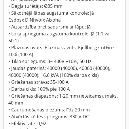
• Degļa turētājs: Ø35 mm
• Sākotnējā lāpas augstuma kontrole: Jā
Csdpsx D Nhvofx Alxoha
• Aizsardzība pret sadursmi ar lāpu: Jā
• Loka sprieguma augstuma kontrole: Jā (1:1 vai
50:1)
• Plazmas avots: Plazmas avots: Kjellberg CutFire
100i (100 A)
• Tīkla spriegums: 3~ 400V ±10%, 50 Hz
• Jaudas patēriņš: 40000 (40000), 40000 (40000),
40000 (40000): 16,6 kVA (100% darba cikls)
• Griešanas strāva: 35-100 A
• Darba cikls: 100% pie 100 A
• Griešanas diapazons: 1-20 mm (ieteicams), maks.
40 mm
• Caurumošanas biezums: līdz 20 mm
• Atvērtās ķēdes spriegums: 330 V DC
• Efektivitāte: 0,92