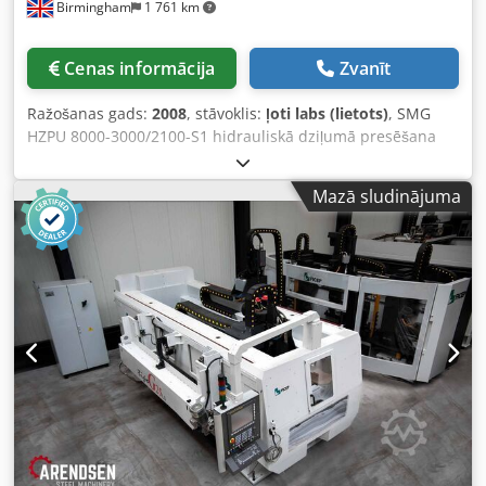
Birmingham
1 761 km
augsti kvalificēta servisa komanda trīs lokācijās Eiropā:
Nīderlandē, Vācijā un Rumānijā.
Cenas informācija
Zvanīt
Ražošanas gads:
2008
, stāvoklis:
ļoti labs (lietots)
, SMG
HZPU 8000-3000/2100-S1 hidrauliskā dziļumā presēšana
prese Cjdpfx Aen Awd Relxjha Zīmols: SMG Tips: HZPU
8000-3000/2100-S1 Izgatavošanas gads: 1995 Apraksts: H
Mazā sludinājuma
tipa hidrauliskā dziļumā presēšana prese Presēšanas
spēks: 800 tonnas Saspiešanas lauka izmērs: apm. 3 000 x
2 100 mm Iebūves augstums: max. 1 400 mm