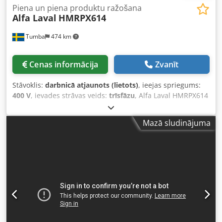
Piena un piena produktu ražošana
Alfa Laval
HMRPX614
Tumba
474 km
Cenas informācija
Zvanīt
Stāvoklis:
darbnicā atjaunots (lietots)
, ieejas spriegums:
400 V
, ievades strāvas veids:
trīsfāzu
, Alfa Laval HMRPX614
separatora pilnībā atjaunots komplekts, kas ietver:
Cedpfsucq Rzjx Alxeha Motoru Ciklona separatoru
Mazā sludinājuma
Pamatnes plāksni Vibrācijas slāpētāju pēdas Instrumentus
centrifūgas bļodai Instrumentu bļodas saspiešanai