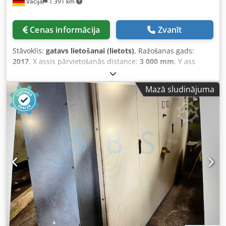
Vācija
1 391 km
Cenas informācija
Zvanīt
Stāvoklis:
gatavs lietošanai (lietots)
, Ražošanas gads:
2017
, X assis pārvietošanās distance:
3 000 mm
, Y ass
pārvietošanās attālums:
1 500 mm
, asu skaits:
2
, Šī KOIKE
PNC 12 Extreme plazmas griešanas iekārta ir ražota 2017.
Mazā sludinājuma
gadā. Tā ir aprīkota ar pilnīgu plazmas griešanas sistēmu,
kurā ietilpst ūdens tvertne un pamatne, kā arī tikai vienu
reizi pārbaudītu degļgriezi, un tajā ir iekļauta
programmatūra izkārtošanai un programmēšanai.
Hypertherm Powermax 1250 barošanas bloks nodrošina
uzticamu darbību. Sazinieties ar mums, lai saņemtu vairāk
informācijas. • Plazmas griešanas sistēma: PNC 12 Extreme
• Komplektā ar ūdens tvertni un pamatni • Vadības
sistēma: KOIKE D420 • Asu pārvietojums: 3000x1500 • Mazs
darba stundu skaits, apmēram 250 ražošanas stundas
Papildu aprīkojums Chodpfxjx S Skfj Alxsa • 1x skābekļa-
degvielas deglis (testēts tikai vienu reizi) • Hypertherm
Powermax 1250 plazmas barošanas bloks • Programmatūra