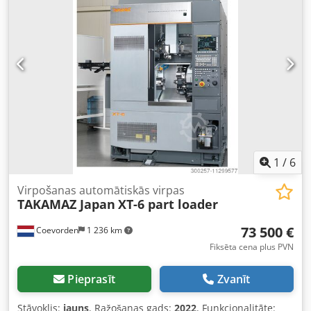
Uzpildes svars: apm. 3000 kg Spoļu piedziņas motors:
trīsfāžu motors ar ārējo ventilatoru Tips: 1 PQ 6253 – 6 AA
70- Z A 15 + K 20 + C 14 + H 46 P=37 kW, n=1000-2000
apgr./min, IP54, dizains B3 Slāņošanas piedziņas motors:
66-671U, 1,5 kW, 170 V, 9,8 A, 1680 apgr./min, IP 44, B5-200
Ar piestiprinātu tahometra ģeneratoru TG 20, 20 V / 1000
apgr./min Ar piestiprinātu cilindrisko reduktoru SK 32,
i=57.53, dizains B6 Hidraulika: Hidrauliskais ekskavators
tips: H13 AK Pneimatika: Twiflex diska bremze, tips: MRB
Pneimatiskais cilindrs, tips: SPWG 28032-25 mm gājiens
Izmēri: 3100 x 3000 x 1700 mm (G x P x A) bez pretatsvara
1
/
6
Virpošanas automātiskās virpas
TAKAMAZ Japan
XT-6 part loader
73 500 €
Coevorden
1 236 km
Fiksēta cena plus PVN
Pieprasīt
Zvanīt
Stāvoklis:
jauns
, Ražošanas gads:
2022
, Funkcionalitāte: