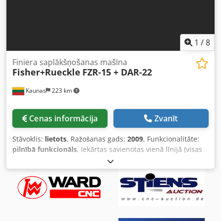
1
/
8
Finiera saplākšņošanas mašīna
Fisher+Rueckle
FZR-15 + DAR-22
Kaunas
223 km
Cenas informācija
Zvanīt
Stāvoklis:
lietots
, Ražošanas gads:
2009
, Funkcionalitāte:
pilnībā funkcionāls
, Iekārtas savienotas vienā līnijā (visas
trīs iekārtas tiek pārdotas tikai kopā). 1. Finiera šķiedru
šķērsvirziena salīmēšanas iekārta Fisher+Rueckle FZR-15,
2009. gads 2. Tiešās uzkrāšanas iekārta Fisher+Rueckle
DAR-22, 2009. gads 3. Šķērveida pacelšanas galds 1000 kg
TEHNISKĀ DOKUMENTĀCIJA (pilna pēc pieprasījuma)
Finiera šķērsvirziena salīmēšanas iekārta FURNIMASTER