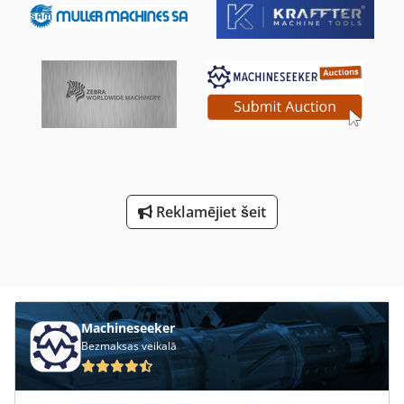
FZR-15 Finiera formāta garums (pa šķiedrai) 350 - 1500 mm
Finiera formāta platums (šķērsām šķiedrai) 50 - 500 mm
Finiera sloksnes biezums 0,3 - 1,5 mm Maksimālā iekārtas
jauda 30 cikli/min. (jaudas rādītāji attiecas uz vidējo finiera
sloksnes platumu 100 mm šķērsām šķiedrai) Pieslēguma
slodze (bāzes iekārta): Jaudas patēriņš 13,5 kW Saspiesta
gaisa spiediens 6 bar Energo patēriņš: Elektroenerģijas
patēriņš 6,2 kWh Saspiestā gaisa patēriņš 15 NL/min.
Izmēri un svars (bāzes iekārta): 2940 mm G x 1000 mm P x
1530 mm A. 3200 kg Chsdpfx Aet Akcfjlxoa
Reklamējiet šeit
Machineseeker
Bezmaksas veikalā