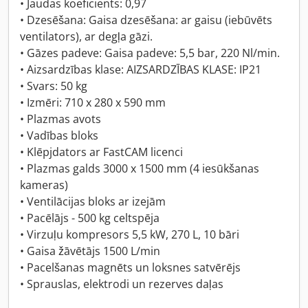
• Jaudas koeficients: 0,97
• Dzesēšana: Gaisa dzesēšana: ar gaisu (iebūvēts
ventilators), ar degļa gāzi.
• Gāzes padeve: Gaisa padeve: 5,5 bar, 220 Nl/min.
• Aizsardzības klase: AIZSARDZĪBAS KLASE: IP21
• Svars: 50 kg
• Izmēri: 710 x 280 x 590 mm
• Plazmas avots
• Vadības bloks
• Klēpjdators ar FastCAM licenci
• Plazmas galds 3000 x 1500 mm (4 iesūkšanas
kameras)
• Ventilācijas bloks ar izejām
• Pacēlājs - 500 kg celtspēja
• Virzuļu kompresors 5,5 kW, 270 L, 10 bāri
• Gaisa žāvētājs 1500 L/min
• Pacelšanas magnēts un loksnes satvērējs
• Sprauslas, elektrodi un rezerves daļas