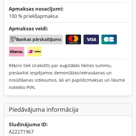
Apmaksas nosacījumi:
100 % priekšapmaksa
Apmaksas veidi:
Bankas pārskaitījums
Rēķins tiek izrakstīts par augstākās likmes summu,
pieskaitot iespējamos demontāžas/iekraušanas un
nosūtīšanas izdevumus, kā arī papildizmaksas un likumā
noteikto PVN.
Piedāvājuma informācija
Sludinājuma ID:
A22271967