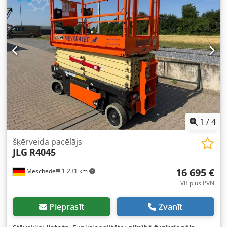
1
/
4
šķērveida pacēlājs
JLG
R4045
16 695 €
Meschede
1 231 km
VB plus PVN
Pieprasīt
Zvanīt