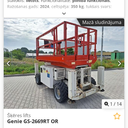
Stāvoklis:
lietots
, Funkcionalitāte:
pilnībā funkcionāls
,
Ražošanas gads:
2024
, celtspēja:
350 kg
, tukšais svars:
3 175 kg
, degvielas veids:
benzīns
, kopējais garums:
2 710
mm
, piedziņas veids:
Benzin
, konstrukcijas platums:
1 140
Mazā sludinājuma
mm
, darba augstums:
14 000 mm
, Šķērveida pacēlājs
Dcodpfx Aozr Acioh Sjk Stāvoklis: gatavs darbam un pilnībā
funkcionē Tehniskais stāvoklis: ļoti labs Akumulatora tips:
PzS Akumulatora izgatavošanas gads: 2024.
1
/
14
Šķēres lifts
Genie
GS-2669RT OR