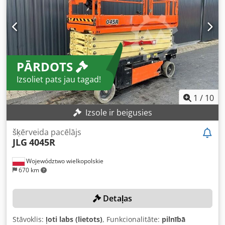
Ajznuzcjh Sock Akumulators Akumulatora tips: Motive
T1275 Plus Akumulatora spriegums: 12 V Akumulatora
ietilpība: 150 Ah (C20) Akumulatora ietilpība: 120 Ah (C5)
Ārējā atsauce: SL16151SP
PĀRDOTS
Izsoliet pats jau tagad!
1
/
10
Izsole ir beigusies
šķērveida pacēlājs
JLG
4045R
Województwo wielkopolskie
670 km
Detaļas
Stāvoklis:
ļoti labs (lietots)
, Funkcionalitāte:
pilnībā