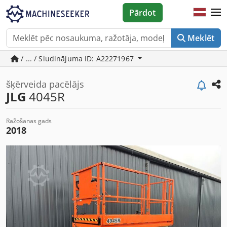
Pārdot
Meklēt
/ ... / Sludinājuma ID: A22271967
šķērveida pacēlājs
JLG
4045R
Ražošanas gads
2018