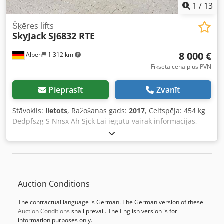
1
/
13
Šķēres lifts
SkyJack
SJ6832 RTE
8 000 €
Alpen
1 312 km
Fiksēta cena plus PVN
Pieprasīt
Zvanīt
Stāvoklis:
lietots
, Ražošanas gads:
2017
, Celtspēja: 454 kg
Dedpfszg S Nnsx Ah Sjck Lai iegūtu vairāk informācijas,
sazinieties ar Lietoto Iekārtu centru.
Auction Conditions
The contractual language is German. The German version of these
Auction Conditions
shall prevail. The English version is for
information purposes only.