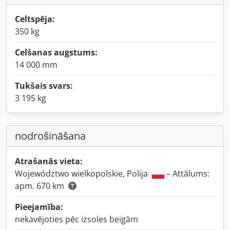
Celtspēja:
350 kg
Celšanas augstums:
14 000 mm
Tukšais svars:
3 195 kg
nodrošināšana
Atrašanās vieta:
Województwo wielkopolskie, Polija
– Attālums:
apm. 670 km
Pieejamība:
nekavējoties pēc izsoles beigām