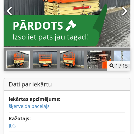
PĀRDOTS
Izsoliet pats jau tagad!
1
/
15
Dati par iekārtu
Iekārtas apzīmējums:
šķērveida pacēlājs
Ražotājs:
JLG