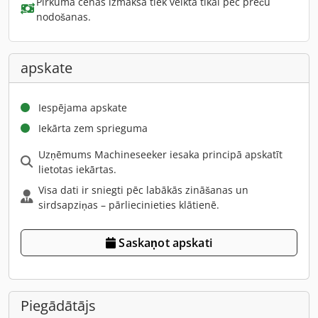
Pirkuma cenas izmaksa tiek veikta tikai pēc preču
nodošanas.
apskate
Iespējama apskate
Iekārta zem sprieguma
Uzņēmums Machineseeker iesaka principā apskatīt
lietotas iekārtas.
Visa dati ir sniegti pēc labākās zināšanas un
sirdsapziņas – pārliecinieties klātienē.
Saskaņot apskati
Piegādātājs