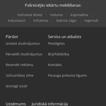
Pašreizējās iekārtu meklēšanas:
Indramat Motor
Induma
Kapmašīna
Indumasch
Infratirea
Svārsta zāģis
Ingersoll
Pārdot
Serviss un atbalsts
Izvietot sludinājumus
Pieslēgties
Pārvaldīt sludinājumus
BUJ/Palīdzība
Rezervēt reklāmu
Kontakts
Uzticamības zīme
Parauga pirkuma līgums
Iesniegt izsoli
Uzņēmums
Juridiskā informācija