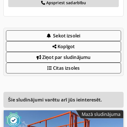
Apspriest sadarbību
Sekot izsolei
Kopīgot
Ziņot par sludinājumu
Citas izsoles
Šie sludinājumi varētu arī jūs ieinteresēt.
Mazā sludinājuma