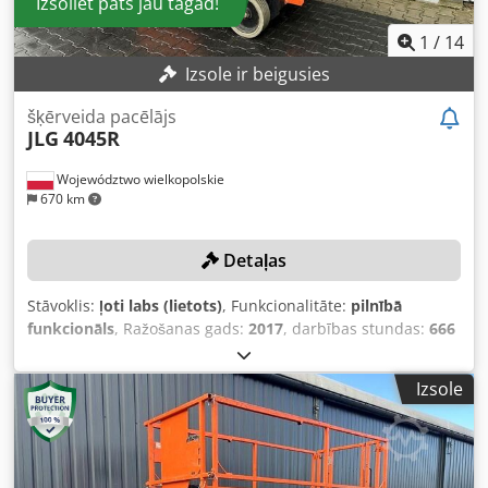
Izsoliet pats jau tagad!
1
/
14
Izsole ir beigusies
šķērveida pacēlājs
JLG
4045R
Województwo wielkopolskie
670 km
Detaļas
Stāvoklis:
ļoti labs (lietots)
, Funkcionalitāte:
pilnībā
funkcionāls
, Ražošanas gads:
2017
, darbības stundas:
666
h
, iekārtas/transportlīdzekļa numurs:
B200045457
,
maksimālā kravnesība:
350 kg
, darba augstums:
14 000
Izsole
mm
, Nav noteiktas minimālās cenas – garantēta
pārdošana par visaugstāko piedāvāto cenu! TEHNISKIE
DATI Darba augstums: 14 000 mm Maksimālā kravnesība:
350 kg Darba stundu skaits: 666 h IERĪCES DATI Djdpfx