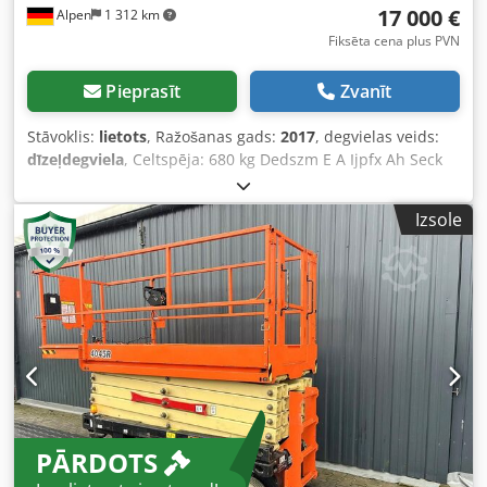
17 000 €
Alpen
1 312 km
Fiksēta cena plus PVN
Pieprasīt
Zvanīt
Stāvoklis:
lietots
, Ražošanas gads:
2017
, degvielas veids:
dīzeļdegviela
, Celtspēja: 680 kg Dedszm E A Ijpfx Ah Seck
Lai iegūtu vairāk informācijas, sazinieties ar Lietoto iekārtu
centru.
Izsole
PĀRDOTS