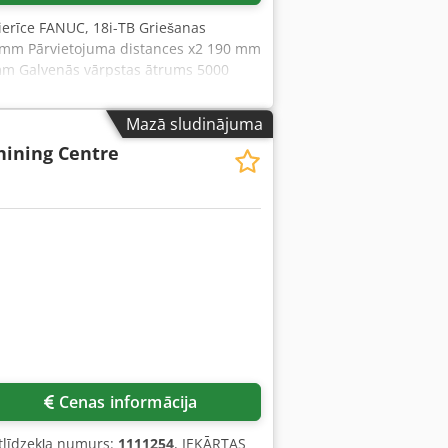
erīce FANUC, 18i-TB Griešanas
0 mm Pārvietojuma distances x2 190 mm
mm Galvenās vārpstas ātrums 5000
76 mm Pretvārpstas ātrums 5000
2 x 12 pozīcijas Aktīvo instrumentu
Mazā sludinājuma
inājums BMT 55 C ass izšķirtspēja
hining Centre
 jauda 5,5 kW Kopējā nepieciešamā
3-žokļu stiprinājums KITAGAWA, BB208,
su stieņu padeves iekārta HYDRAFEED,
šanas sistēma, dzesēšanas sistēma ar
Cenas informācija
rtlīdzekļa numurs:
1111254
, IEKĀRTAS