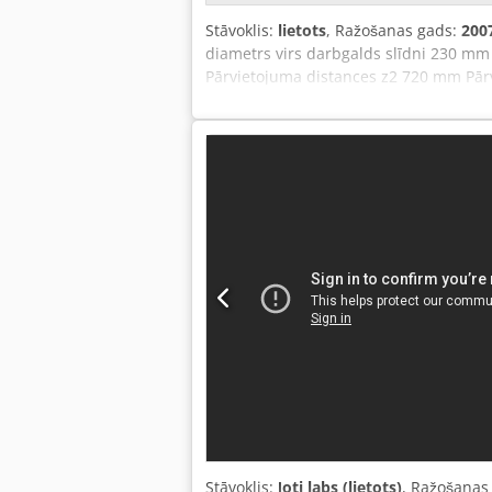
Stāvoklis:
lietots
, Ražošanas gads:
200
diametrs virs darbgalds slīdni 230 m
Pārvietojuma distances z2 720 mm Pār
apgr./min Galvenās vārpstas motors 
apgr./min Pretvārpstas motors 22 kW G
staciju skaits 2 x 12 Aktīvo instrume
0,001° Ātrgaitas režīms X + Z ass 20 
jauda 68,4 kVA Piederumi: stiprinājum
210 mm diametrā, uz pretvārpstas, dažā
tips MULTIFEED MX-1B, paredzēta stie
lenti filtrs.
Stāvoklis:
ļoti labs (lietots)
, Ražošanas