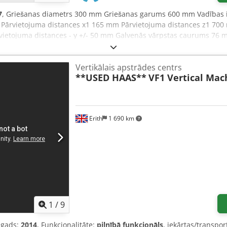
7
, Griešanas diametrs 300 mm Griešanas garums 600 mm Vadības i
m Pārvietojuma distances x1 165 mm Pārvietojuma distances z1 70
vietojuma distances - y +/- 50 mm Galvenās vārpstas caurums 76 
22 kW Griezes moments uz vārpstas 208 Nm Pretvārpstas caurums 
riezes moments uz vārpstas 208 Nm Instrumentu revolvera galviņa 
Vertikālais apstrādes centrs
ntu ātrums 5000 apgr./min Griezes moments 47 Nm Instrumentu stipr
**USED HAAS**
VF1 Vertical Mac
/ 40 m/min Ātrgaitas režīms Y ass 7,5 m/min Instrumentu piedziņas
u turētājs KITAGAWA, CRS 66, uz galvenās vārpstas, hidrauliskais 
di instrumentu turētāji revolvergalviņai, Cjdpfx Ahjy Tplioyeha ī
ņiem ar diametru 3–80 mm un garumu līdz 1650 mm; skaidu izvadī
Erith
1 690 km
1
/
9
 gads:
2014
, Funkcionalitāte:
pilnībā funkcionāls
, iekārtas/transpo