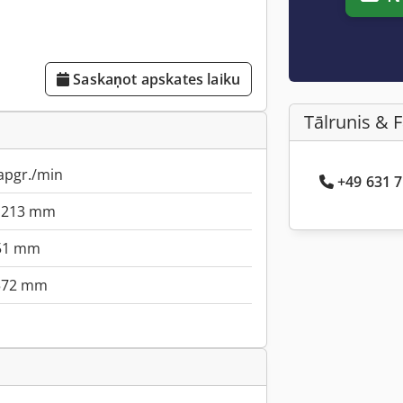
Saskaņot apskates laiku
Tālrunis & 
apgr./min
+49 631 7
213 mm
51 mm
572 mm