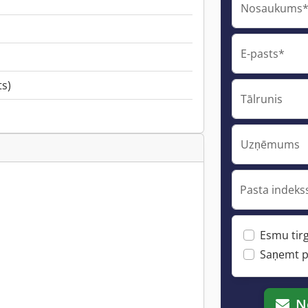
Nosaukums
E-pasts*
ts)
Tālrunis
Uzņēmums
Pasta indekss
Esmu tirg
Saņemt p
N