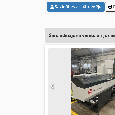
Sazināties ar pārdevēju
D
Šie sludinājumi varētu arī jūs ie