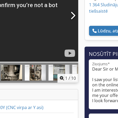
1 364 Sludināj
tiešsaistē
Lūdzu, at
NOSŪTĪT P
Ziņojums*
1
/
10
Y (CNC virpa ar Y asi)