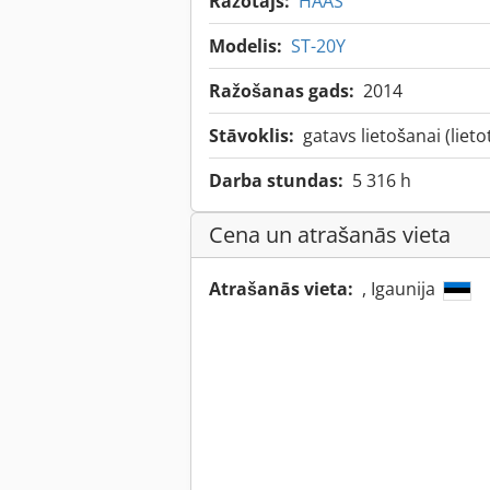
Ražotājs:
HAAS
Modelis:
ST-20Y
Ražošanas gads:
2014
Stāvoklis:
gatavs lietošanai (lieto
Darba stundas:
5 316 h
Cena un atrašanās vieta
Atrašanās vieta:
, Igaunija