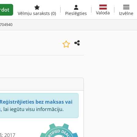
rdot
Valoda
Vēlmju saraksts
(0)
Pieslēgties
Izvēlne
0704940
Reģistrējieties bez maksas vai
,
lai iegūtu visu informāciju.
š: 2017