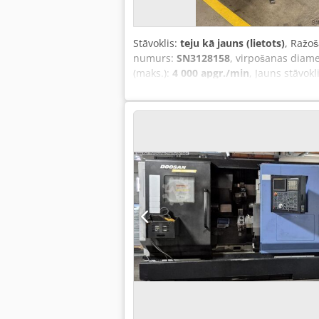
Stāvoklis:
teju kā jauns (lietots)
, Ražo
numurs:
SN3128158
, virpošanas diame
(maks.):
4 000 apgr./min
, Jauns stāvok