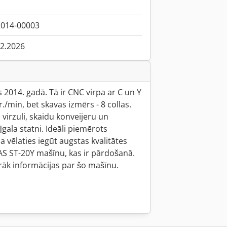
014-00003
02.2026
 2014. gadā. Tā ir CNC virpa ar C un Y
./min, bet skavas izmērs - 8 collas.
 virzuli, skaidu konveijeru un
ala statni. Ideāli piemērots
 vēlaties iegūt augstas kvalitātes
AS ST-20Y mašīnu, kas ir pārdošanā.
irāk informācijas par šo mašīnu.