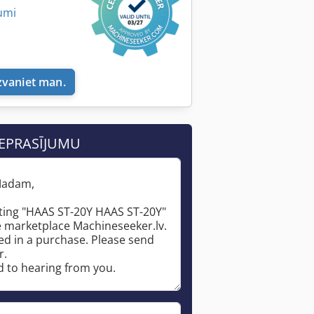
umi
zvaniet man.
IEPRASĪJUMU