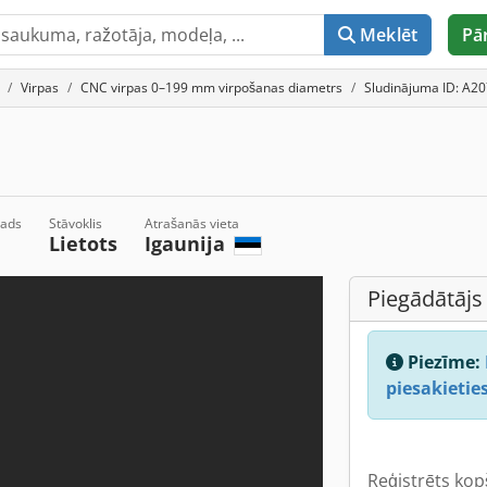
Meklēt
Pā
Virpas
CNC virpas 0–199 mm virpošanas diametrs
Sludinājuma ID: A2
gads
Stāvoklis
Atrašanās vieta
Lietots
Igaunija
Piegādātājs
Piezīme:
piesakieties
Reģistrēts kop