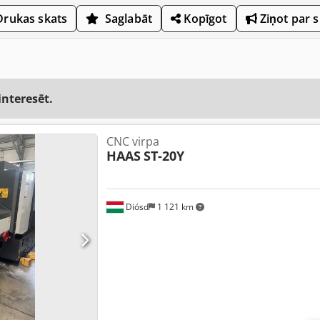
rukas skats
Saglabāt
Kopīgot
Ziņot par 
interesēt.
CNC virpa
HAAS
ST-20Y
Diósd
1 121 km