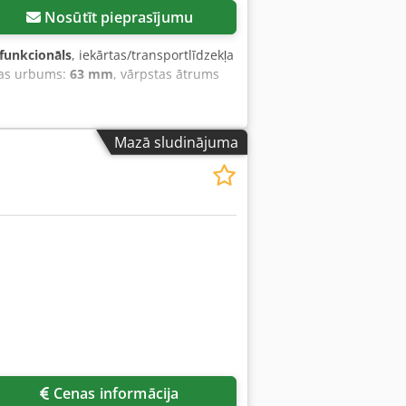
Nosūtīt pieprasījumu
 funkcionāls
, iekārtas/transportlīdzekļa
tas urbums:
63 mm
, vārpstas ātrums
Mazā sludinājuma
Cenas informācija