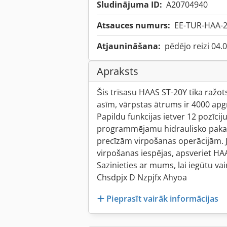
Sludinājuma ID:
A20704940
Atsauces numurs:
EE-TUR-HAA-2
Atjaunināšana:
pēdējo reizi 04.
Apraksts
Šis trīsasu HAAS ST-20Y tika ražots
asīm, vārpstas ātrums ir 4000 apgr
Papildu funkcijas ietver 12 pozīciju
programmējamu hidraulisko pakaļg
precīzām virpošanas operācijām. Ja
virpošanas iespējas, apsveriet HA
Sazinieties ar mums, lai iegūtu va
Chsdpjx D Nzpjfx Ahyoa
Pieprasīt vairāk informācijas