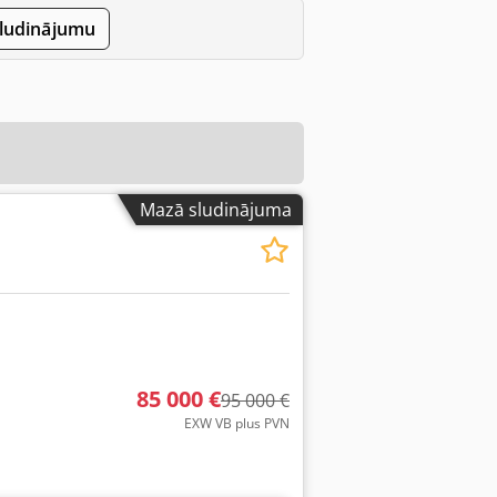
sludinājumu
Mazā sludinājuma
85 000 €
95 000 €
EXW VB plus PVN