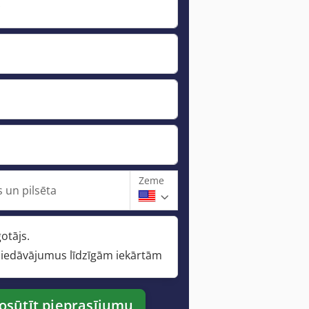
*
Zeme
 un pilsēta
otājs.
iedāvājumus līdzīgām iekārtām
osūtīt pieprasījumu