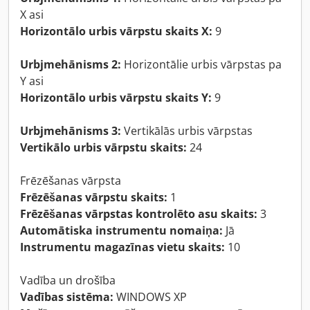
X asi
Horizontālo urbis vārpstu skaits X:
9
Urbjmehānisms 2:
Horizontālie urbis vārpstas pa
Y asi
Horizontālo urbis vārpstu skaits Y:
9
Urbjmehānisms 3:
Vertikālās urbis vārpstas
Vertikālo urbis vārpstu skaits:
24
Frēzēšanas vārpsta
Frēzēšanas vārpstu skaits:
1
Frēzēšanas vārpstas kontrolēto asu skaits:
3
Automātiska instrumentu nomaiņa:
Jā
Instrumentu magazīnas vietu skaits:
10
Vadība un drošība
Vadības sistēma:
WINDOWS XP