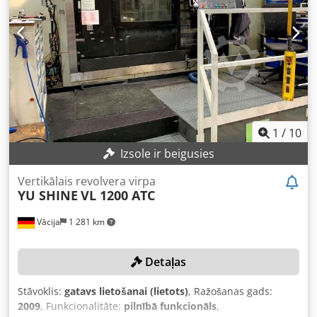
diametru, garumu, materiāla veidu un uzstādīšanas leņķi.
1
/
10
Izsole ir beigusies
Vertikālais revolvera virpa
YU SHINE
VL 1200 ATC
Vācija
1 281 km
Detaļas
Stāvoklis:
gatavs lietošanai (lietots)
, Ražošanas gads:
2009
, Funkcionalitāte:
pilnībā funkcionāls
,