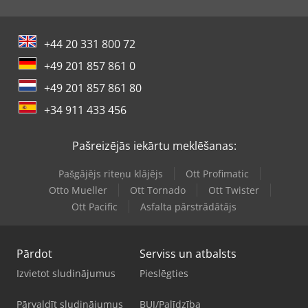
+44 20 331 800 72
+49 201 857 861 0
+49 201 857 861 80
+34 911 433 456
Pašreizējās iekārtu meklēšanas:
Pašgājējs riteņu klājējs
Ott Profimatic
Otto Mueller
Ott Tornado
Ott Twister
Ott Pacific
Asfalta pārstrādātājs
Pārdot
Serviss un atbalsts
Izvietot sludinājumus
Pieslēgties
Pārvaldīt sludinājumus
BUJ/Palīdzība