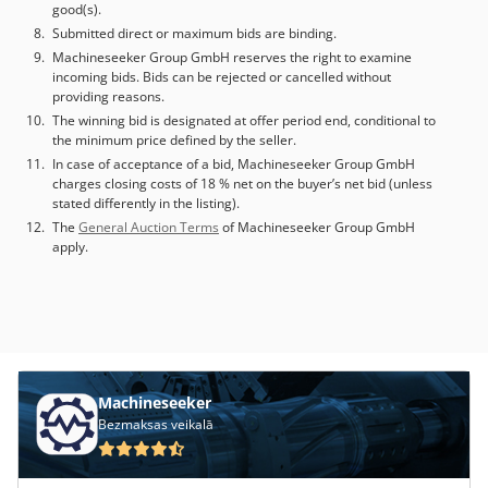
good(s).
Submitted direct or maximum bids are binding.
Machineseeker Group GmbH reserves the right to examine
incoming bids. Bids can be rejected or cancelled without
providing reasons.
The winning bid is designated at offer period end, conditional to
the minimum price defined by the seller.
In case of acceptance of a bid, Machineseeker Group GmbH
charges closing costs of 18 % net on the buyer’s net bid (unless
stated differently in the listing).
The
General Auction Terms
of Machineseeker Group GmbH
apply.
Machineseeker
Bezmaksas veikalā