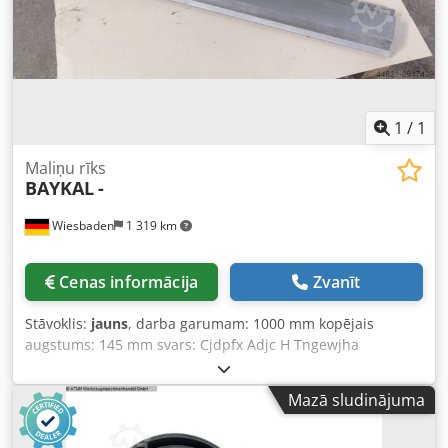
1
/
1
Maliņu rīks
BAYKAL
-
Wiesbaden
1 319 km
Cenas informācija
Zvanīt
Stāvoklis:
jauns
, darba garumam: 1000 mm kopējais
augstums: 145 mm svars: Cjdpfx Adjc H Tngewjha
Mazā sludinājuma