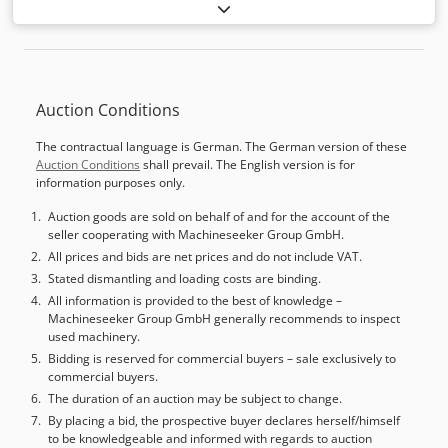
iekārtas/transportlīdzekļa numurs:
YS-2674
, virpošanas
augstums:
1 250 mm
, apstrādājamā sagataves svars
(maks.):
5 000 kg
, virpošanas diametrs:
1 600 mm
,
priekšplāksnes diametrs:
1 250 mm
, kontroliera modelis:
Fanuc 0i-TD
, TEHNISKĀ INFORMĀCIJA Plātdiskа diametrs:
Auction Conditions
1.250 mm Maksimālais griezes moments uz plātdiska:
12.500 Nm Apstrādes augstums: 1.250 mm Maksimālais
The contractual language is German. The German version of these
darba diametrs: 1.600 mm Maksimālais sagataves svars:
Auction Conditions
shall prevail. The English version is for
5.000 kg Galda apgriezienu skaits: 2 - 300 apgr./min X ass
information purposes only.
gājiens: 1.475 mm Z ass gājiens: 900 mm Csdpfxozb Uy To
Adwoha Ātrgaita: 10 m/min Vārpstas konuss: ISO BT50
Auction goods are sold on behalf of and for the account of the
seller cooperating with Machineseeker Group GmbH.
Instrumentu pozīciju skaits: 12 poz. IEKĀRTAS
DETALIZĒJUMS Vadība: Fanuc 0i-TD Kopējā jauda: 75 kW
All prices and bids are net prices and do not include VAT.
Izmēri & Svars Telpas nepieciešamība: apm. 4,7 x 5,8 x 5,5
Stated dismantling and loading costs are binding.
m Iekārtas svars: apm. 32 t APRIKOJUMS Automātiskais
All information is provided to the best of knowledge –
Machineseeker Group GmbH generally recommends to inspect
instrumentu mainītājs 12 virpošanas instrumentiem ar
used machinery.
BT50 stiprinājumu Piezīme: 5.000 € par demontāžu un
Bidding is reserved for commercial buyers – sale exclusively to
iekraušanu attiecas uz sagatavošanu EU transportam.
commercial buyers.
Sagatavošana jūras transportam ir iespējama, izmaksas
The duration of an auction may be subject to change.
pēc pieprasījuma.
By placing a bid, the prospective buyer declares herself/himself
to be knowledgeable and informed with regards to auction