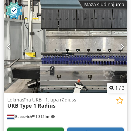
Jauda: 5,5 kW Spriegums: 400 V Platības prasības: Platums
Mazā sludinājuma
2400 mm Cjdpfjg Tcn Isx Adwsha Dziļums 2100 mm
Augstums 1800 mm Dokumentācija pieejama
1
/
3
Lokmašīna UKB - 1. tipa rādiuss
UKB
Type 1 Radius
Babberich
1 312 km