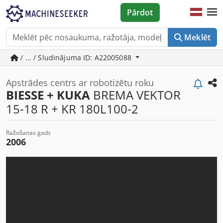
Pārdot
Meklēt
/ ... / Sludinājuma ID: A22005088
Apstrādes centrs ar robotizētu roku
BIESSE + KUKA
BREMA VEKTOR
15-18 R + KR 180L100-2
Ražošanas gads
2006