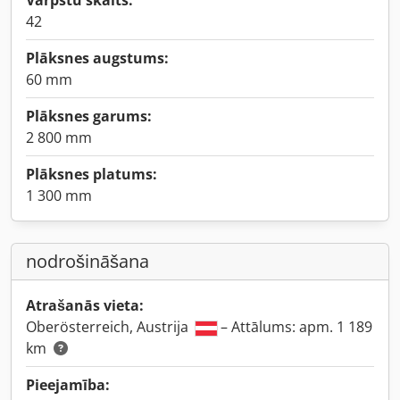
Vārpstu skaits:
42
Plāksnes augstums:
60 mm
Plāksnes garums:
2 800 mm
Plāksnes platums:
1 300 mm
nodrošināšana
Atrašanās vieta:
Oberösterreich, Austrija
– Attālums: apm. 1 189
km
Pieejamība: