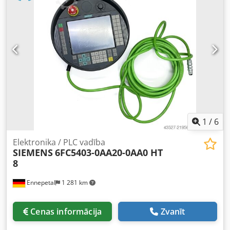
1
/
6
Elektronika / PLC vadība
SIEMENS
6FC5403-0AA20-0AA0 HT
8
Ennepetal
1 281 km
Cenas informācija
Zvanīt