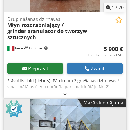
1
/
20
Drupināšanas dzirnavas
Młyn rozdrabniający /
grinder
granulator do tworzyw
sztucznych
5 900 €
Rimini
1 656 km
Fiksēta cena plus PVN
Pieprasīt
Zvanīt
Stāvoklis:
labi (lietots)
, Pārdodam 2 griešanas dzirnavas /
smalcinātājus (cena norādīta par smalcinātāju Nr. 2).
Iekārtas tika izmantotas plastmasas griešanai, bet tās var
izmantot arī citu sintētisko materiālu griešanai. Abas
Mazā sludinājuma
iekārtas ir pielāgotas šķidruma dzesēšanai. Tehniskie dati
(smalcinātājs Nr. 1, kvadrātveida pamatne): -Izmēri: 150 x
115 cm / Augstums: 210 cm -Rotora diametrs: 36 cm -
Rotora/nazīša platums: 55 cm -Asmeņu skaits: 3 (Fiksētie
asmeņi izvietoti leņķī, kas ievērojami samazina griešanas