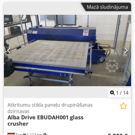
Mazā sludinājuma
1
/
14
Atkritumu stikla paneļu drupināšanas
dzirnavas
Alba Drive EBUDAH001
glass
crusher
Tata
1 112 km