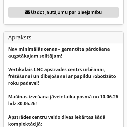
Uzdot jautājumu par pieejamību
Apraksts
Nav minimālās cenas – garantēta pārdošana
augstākajam solītājam!
Vertikālais CNC apstrādes centrs urbšanai,
frēzēšanai un dībeļošanai ar papildu robotizēto
roku padevei!
Mašīnas izvešana jāveic laika posmā no 10.06.26
līdz 30.06.26!
Apstrādes centru veido divas iekārtas šādā
komplektācijā: