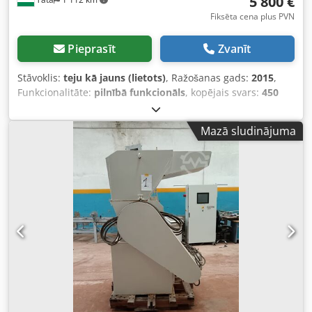
5 800 €
Fiksēta cena plus PVN
Pieprasīt
Zvanīt
Stāvoklis:
teju kā jauns (lietots)
, Ražošanas gads:
2015
,
Funkcionalitāte:
pilnībā funkcionāls
, kopējais svars:
450
kg
, Mašīnas funkcija: ražošanas laikā radušos stikla
atkritumus var droši un bez nelaimes gadījumu riska griezt
Mazā sludinājuma
un savākt apakšā novietotajos – ar iekrāvēju pārvietojamos
– iztukšošanas konteineros. Darba zonas izmēri Garums:
3500 mm Augstums: 1800 mm Platums: 3000 mm
Chedpfod Nfb Ujx Adwsa Elektroenerģijas patēriņš: 2,7 kW
Barošanas spriegums: 3x400 V Fāžu skaits: 3 Galvenās
mašīnas komponentes: - Sasmalcināšanas iekārta -
Iekraušanas-apgāšanas galds - Pasīvais drošības žogs -
Vadības skapis ar galveno atslēdzēju - Gaisa sagatavošanas
sistēma - Tastatūras bloks Ja jums nepieciešama papildu
informācija, mēs esam gatavi palīdzēt! Lūdzu, sazinieties
ar mums, izmantojot kontaktformu vai zvaniet uz norādīto
numuru!