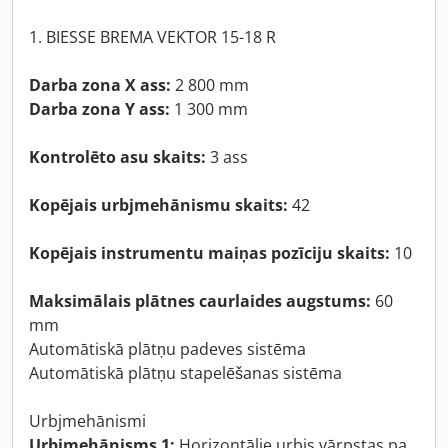
1. BIESSE BREMA VEKTOR 15-18 R
Darba zona X ass:
2 800 mm
Darba zona Y ass:
1 300 mm
Kontrolēto asu skaits:
3 ass
Kopējais urbjmehānismu skaits:
42
Kopējais instrumentu maiņas pozīciju skaits:
10
Maksimālais plātnes caurlaides augstums:
60
mm
Automātiskā plātņu padeves sistēma
Automātiskā plātņu stapelēšanas sistēma
Urbjmehānismi
Urbjmehānisms 1:
Horizontālie urbis vārpstas pa