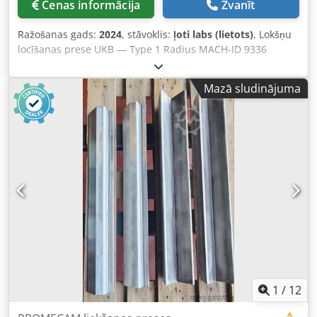
Cenas informācija
Zvanīt
Ražošanas gads:
2024
, stāvoklis:
ļoti labs (lietots)
, Lokšņu
locīšanas prese UKB — Type 1 Radius MACH-ID 9336
Ražotājs: UKB Tips: Type 1 Radius Ražošanas gads: 2024
Segmentēti radiusa augšējie instrumenti 1000 un 2000
Mazā sludinājuma
tonnu iekārtām Pilni komplekti, segmentēti pa 835 mm un
10 segmenti, lai sasniegtu 8000 mm Izliekuma rādiusi:
Rādiuss 30 / Rādiuss 31 / Rādiuss 32 / Rādiuss 33 / Rādiuss
35 Rādiuss 36 / Rādiuss 39 / Rādiuss 40 / Rādiuss 41 /
Rādiuss 42 Rādiuss 43 / Rādiuss 45 / Rādiuss 47 / Rādiuss
48 / Rādiuss 50 Rādiuss 51 / Rādiuss 53 / Rādiuss 55 /
Rādiuss 57 / Rādiuss 58 Rādiuss 60 / Rādiuss 62 Rādiuss
70 / Rādiuss 71 / Rādiuss 73 / Rādiuss 75 / Rādiuss 80
Lūdzu, ņemiet vērā: Informācija šajā lapā ir sniegta pēc
mūsu labākās saprašanas un, cik iespējams, iegūta no
ražotāja. Dati ir sniegti labā ticībā, bet to precizitāte nav
garantēta. Tādēļ netiek uzņemta atbildība un netiek
noslēgts līgums. Mēs iesakām pārbaudīt visus būtiskos
datus. Chsdjx Sxukspfx Adwsa
1
/
12