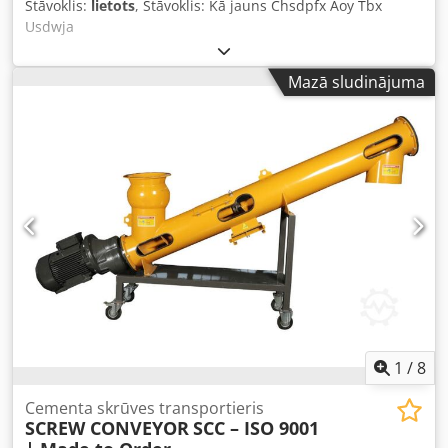
Stāvoklis:
lietots
, Stāvoklis: Kā jauns Chsdpfx Aoy Tbx
Usdwja
Mazā sludinājuma
1
/
8
Cementa skrūves transportieris
SCREW CONVEYOR
SCC – ISO 9001