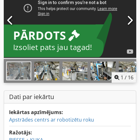
PĀRDOTS
Izsoliet pats jau tagad!
1
/
16
Dati par iekārtu
Iekārtas apzīmējums:
Apstrādes centrs ar robotizētu roku
Ražotājs: