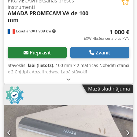
PROMECAM liekšanas preses
instrumenti
AMADA PROMECAM
Vé de 100
mm
1 000 €
Écouflant
1 989 km
EXW Fiksēta cena plus PVN
Pieprasīt
Zvanīt
Stāvoklis:
labi (lietots)
, 100 mm x 2 matricas Nobīdīti štanči
x 2 Chjdpfx Aozaitredwoa Labā stāvoklī
Mazā sludinājuma