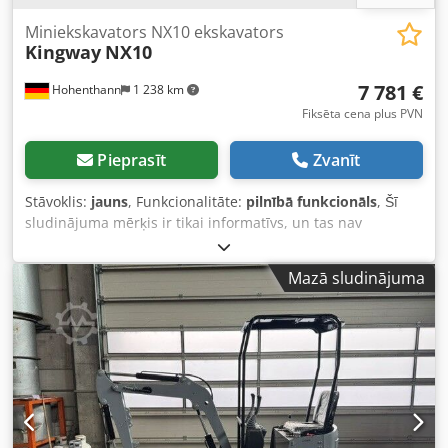
Miniekskavators NX10 ekskavators
Kingway
NX10
7 781 €
Hohenthann
1 238 km
Fiksēta cena plus PVN
Pieprasīt
Zvanīt
Stāvoklis:
jauns
, Funkcionalitāte:
pilnībā funkcionāls
, Šī
sludinājuma mērķis ir tikai informatīvs, un tas nav
piedāvājums juridiskā nozīmē. 3 gadu garantija!! Modelis
NX10 RS ir ideāli piemērots vissarežģītākajiem
Mazā sludinājuma
būvniecības, elektroinstalācijas, santehnikas, remontdarbu
un servisa uzņēmumiem un līdzīgām nozarēm. Mēs
nodrošinām arī iekārtu apkalpošanu pēc garantijas
termiņa beigām. Miniekskavatori tiek ražoti, balstoties uz
Eiropas speciālistu norādēm un uzraudzībā. Iekārta ir
robusti konstruēta un paredzēta darbam dažādos
apstākļos. Tā ir aprīkota ar šarnīra strēli. TEHNISKIE DATI:
✒︎ Modelis: NX10 RS ✒︎ Kopējais svars (kg): 1000 ✒︎ Jauda