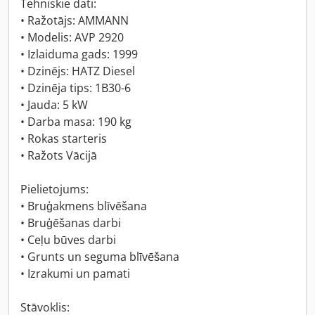
Tehniskie dati:
• Ražotājs: AMMANN
• Modelis: AVP 2920
• Izlaiduma gads: 1999
• Dzinējs: HATZ Diesel
• Dzinēja tips: 1B30-6
• Jauda: 5 kW
• Darba masa: 190 kg
• Rokas starteris
• Ražots Vācijā
Pielietojums:
• Bruģakmens blīvēšana
• Bruģēšanas darbi
• Ceļu būves darbi
• Grunts un seguma blīvēšana
• Izrakumi un pamati
Stāvoklis: