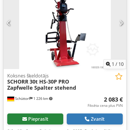
Atlikušā celtspēja: 4 000 kg pie maksimālā pacelšanas
augstuma!
1
/
10
Koksnes šķeldotājs
SCHORR
30t HS-30P PRO
Zapfwelle Spalter stehend
2 083 €
Schüttorf
1 226 km
Fiksēta cena plus PVN
Pieprasīt
Zvanīt