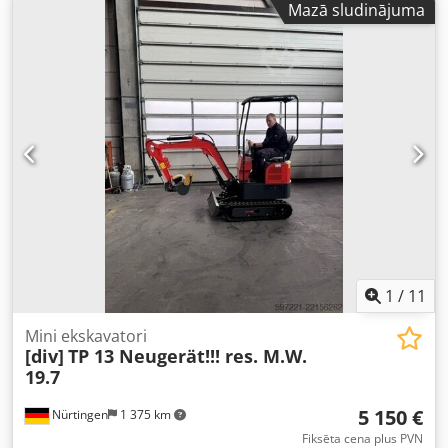
Mazā sludinājuma
uz strēles Ātrā savienotājs MS01 Standarta aprīkojums
Mašīnas platums: 710 mm / 1 100 mm izvilkts 180 mm
gumijas kāpurķēdes Divkāršas darbības papildu hidraulika
Divi braukšanas ātrumi CE sertifikācija Šis piedāvājums
nav saistošs, nav garantijas par aprīkojuma detaļām.
Pieļaujamas kļūdas, izmaiņas un starppārdošana!
1
/
11
Mini ekskavatori
[div]
TP 13 Neugerät!!! res. M.W.
19.7
5 150 €
Nürtingen
1 375 km
Fiksēta cena plus PVN