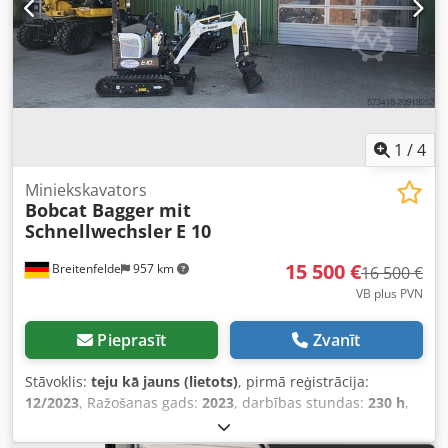
axle load: 4260 kg Dodpfx Apowz D Hqo Iekr Permissible
rear axle load: 1650 kg Year of manufacture: 1988 The
forklift can be inspected and tested by appointment in
33161 Hövelhof. Please refer to the photos for all further
information!
1
/
4
Miniekskavators
Bobcat Bagger mit
Schnellwechsler
E 10
15 500 €
Breitenfelde
957 km
16 500 €
VB plus PVN
Pieprasīt
Zvanīt
Stāvoklis:
teju kā jauns (lietots)
, pirmā reģistrācija:
12/2023
, Ražošanas gads:
2023
, darbības stundas:
230 h
,
Hidrauliskās eļļas dzesētājs Dkodsx Tn Upjpfx Ap Isr
Augstas veiktspējas šļūteņu aizsardzība LED apgaismojums