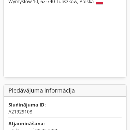
Wymysłów 10, 62-740 Tuliszków, Polska
Piedāvājuma informācija
Sludinājuma ID:
A21929108
Atjaunināšana: