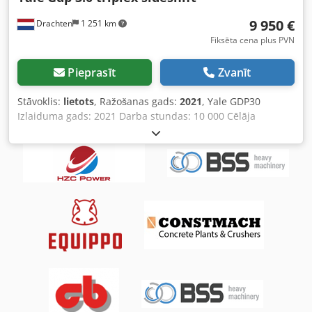
9 950 €
Drachten
1 251 km
Fiksēta cena plus PVN
Pieprasīt
Zvanīt
Stāvoklis:
lietots
, Ražošanas gads:
2021
, Yale GDP30
Izlaiduma gads: 2021 Darba stundas: 10 000 Cēlāja
augstums: 4915 cm Celtspēja: 3,000 kg Trīskāršs masts un
sānu nobīde Dkodpfxoy Din Ss Ap Ijr