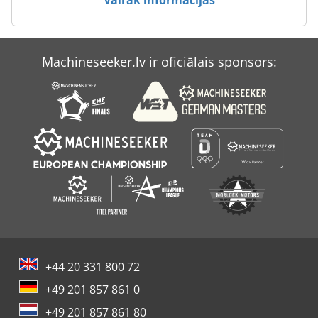
Machineseeker.lv ir oficiālais sponsors:
+44 20 331 800 72
+49 201 857 861 0
+49 201 857 861 80