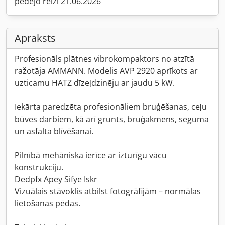
pēdējo reizi 21.06.2026
Apraksts
Profesionāls plātnes vibrokompaktors no atzītā
ražotāja AMMANN. Modelis AVP 2920 aprīkots ar
uzticamu HATZ dīzeļdzinēju ar jaudu 5 kW.
Iekārta paredzēta profesionāliem bruģēšanas, ceļu
būves darbiem, kā arī grunts, bruģakmens, seguma
un asfalta blīvēšanai.
Pilnībā mehāniska ierīce ar izturīgu vācu
konstrukciju.
Dedpfx Apey Sifye Iskr
Vizuālais stāvoklis atbilst fotogrāfijām – normālas
lietošanas pēdas.