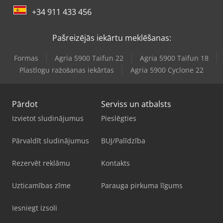
+34 911 433 456
Pašreizējās iekārtu meklēšanas:
Formas
Agria 5900 Taifun 22
Agria 5900 Taifun 18
Plastlogu ražošanas iekārtas
Agria 5900 Cyclone 22
Pārdot
Serviss un atbalsts
Izvietot sludinājumus
Pieslēgties
Pārvaldīt sludinājumus
BUJ/Palīdzība
Rezervēt reklāmu
Kontakts
Uzticamības zīme
Parauga pirkuma līgums
Iesniegt izsoli