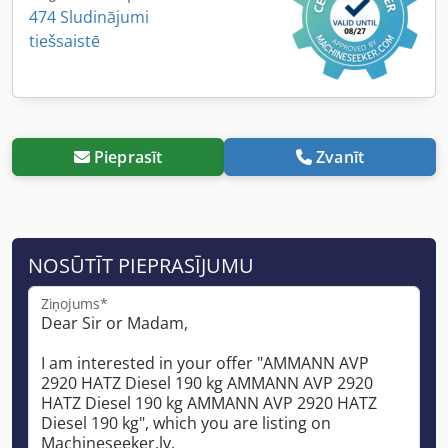
474 Sludinājumi
tiešsaistē
Pieprasīt
Zvanīt
NOSŪTĪT PIEPRASĪJUMU
Ziņojums*