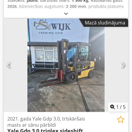
Stāvoklis:
jauns
, darbības svars:
1 300 kg
, Ražošanas gads:
2026
, būvniecības augstums:
2 200 mm
, produkta platums
(maks.):
950 mm
, iekārtas/transportlīdzekļa numurs:
17133
, papildu aprīkojuma funkcijas:
Arbeitsscheinwerfer
Mazā sludinājuma
vorne
, dzinēja tips: Benzīns, ražotājs: [dažādi] Dkodpfx
Apozff Ube Ior
1
/
5
2021. gada Yale Gdp 3.0, trīskāršais
masts ar sānu pārbīdi
Yale
Gdp 3.0 triplex sideshift