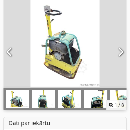
1
/
8
Dati par iekārtu