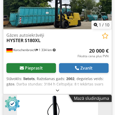
1
/
10
Gāzes autoiekrāvēji
HYSTER
S180XL
20 000 €
Korschenbroich
1 334 km
Fiksēta cena plus PVN
Pieprasīt
Zvanīt
Stāvoklis:
lietots
, Ražošanas gads:
2002
, degvielas veids:
gāze
, Darba stundas: 3184 h Celtspēja: 8 t Iekārtas svars
aptuveni 13 400 kg Dkjdpswx R T Eofx Ap Ijr Hyster S180XL
ar Quattro mastu (gāze) Celtspējas augstums: 8600 mm /
Mazā sludinājuma
Konstrukcijas augstums: 3200 mm / Brīvais pacēlums: 2150
mm Pamata celtspēja: 8 t – slodzes smaguma centrs 900
mm Quattro masts = 7 000 kg – slodzes centrs 600 mm