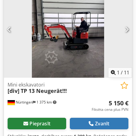
1
/
11
Mini ekskavatori
[div]
TP 13 Neugerät!!!
5 150 €
Nürtingen
1 375 km
Fiksēta cena plus PVN
Pieprasīt
Zvanīt