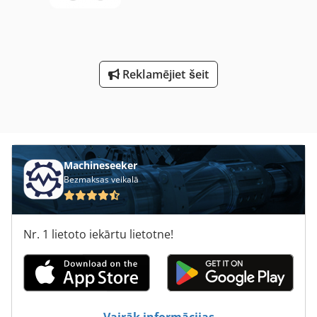
Reklamējiet šeit
Machineseeker
Bezmaksas veikalā
Nr. 1 lietoto iekārtu lietotne!
Vairāk informācijas