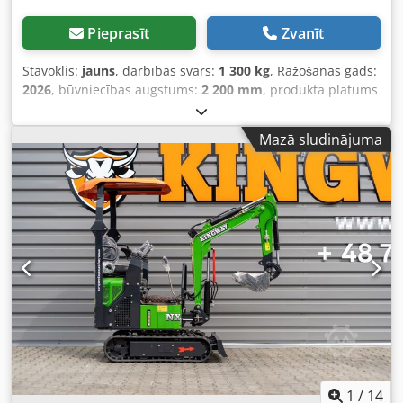
Pieprasīt
Zvanīt
Stāvoklis:
jauns
, darbības svars:
1 300 kg
, Ražošanas gads:
2026
, būvniecības augstums:
2 200 mm
, produkta platums
(maks.):
950 mm
, iekārtas/transportlīdzekļa numurs:
17134
, papildu aprīkojuma funkcijas:
Arbeitsscheinwerfer
Mazā sludinājuma
vorne
, dzinēja tips: Benzīns, ražotājs: [dažādi] Dkodpfx
Ajzff Uhep Ior
1
/
14