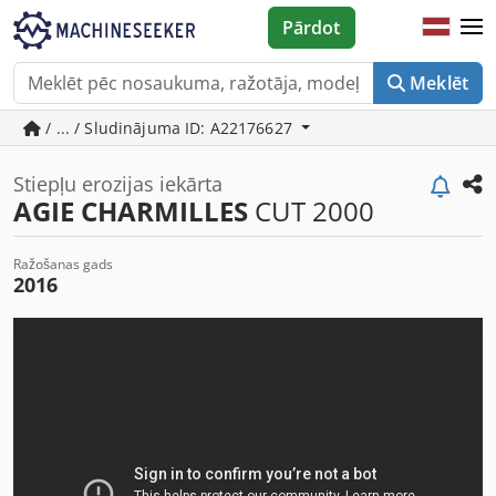
Pārdot
Meklēt
/ ... / Sludinājuma ID: A22176627
Stiepļu erozijas iekārta
AGIE CHARMILLES
CUT 2000
Ražošanas gads
2016