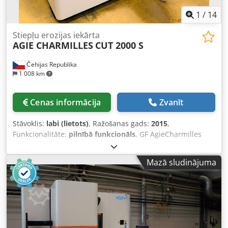
1
/
14
Stiepļu erozijas iekārta
AGIE CHARMILLES
CUT 2000 S
Čehijas Republika
1 008 km
Cenas informācija
Zvanīt
Stāvoklis:
labi (lietots)
, Ražošanas gads:
2015
,
Funkcionalitāte:
pilnībā funkcionāls
, GF AgieCharmilles
CUT 2000 S stieples erozijas iekārta – 2015. gads – EROWA
instrumentu komplekts Augstas precizitātes CNC stieples
Mazā sludinājuma
erozijas (EDM) iekārta no GF AgieCharmilles ļoti labā
tehniskā stāvoklī. Ražotājs: GF AgieCharmilles Modelis: CUT
2000 S Ražošanas gads: 2015 Pārvietošanās asis: - X ass:
350 mm - Y ass: 250 mm - Z ass: 256 mm Maksimālie
apstrādājamā izstrādājuma izmēri: 750 × 550 × 250 mm
Maksimālais izstrādājuma svars: 400 kg Mašīnas darba