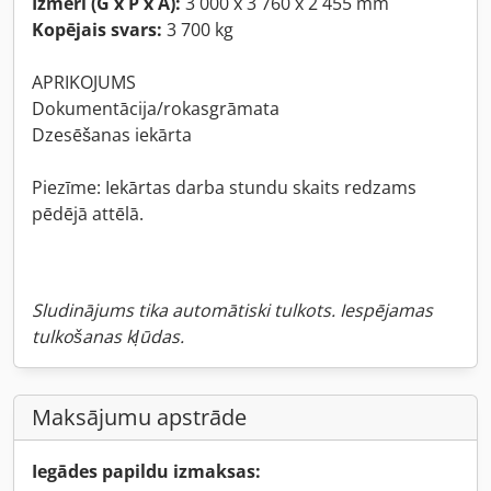
Izmēri (G x P x A):
3 000 x 3 760 x 2 455 mm
Kopējais svars:
3 700 kg
APRIKOJUMS
Dokumentācija/rokasgrāmata
Dzesēšanas iekārta
Piezīme: Iekārtas darba stundu skaits redzams
pēdējā attēlā.
Sludinājums tika automātiski tulkots. Iespējamas
tulkošanas kļūdas.
Maksājumu apstrāde
Iegādes papildu izmaksas: