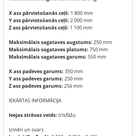
X ass pārvietošanās ceļš:
1 800 mm
Y ass pārvietošanās ceļš:
2 000 mm
Z ass pārvietošanās ceļš:
1 100 mm
Maksimālais sagataves augstums:
250 mm
Maksimālais sagataves platums:
750 mm
Maksimālais sagataves garums:
550 mm
X ass padeves garums:
350 mm
Y ass padeves garums:
250 mm
Z ass padeves garums:
256 mm
IEKĀRTAS INFORMĀCIJA
Ieejas strāvas veids:
trīsfāžu
Izmēri un svars