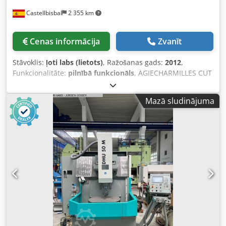
Castellbisbal
2 355 km
Cenas informācija
Zvanīt
Stāvoklis:
ļoti labs (lietots)
, Ražošanas gads:
2012
,
Funkcionalitāte:
pilnībā funkcionāls
, AGIECHARMILLES CUT
2000 AWC STIEPLES ELEKTROEROSIJAS IEKĀRTA (DIVGALVU)
RAŽOŠANAS GADS: 2012 X: 350, Y: 250, Z: 256, U/V: ±70 mm
Mazā sludinājuma
gājieni Csdpfxjy Twkaj Aprerf Maksimālā koniskuma
30°/100 mm Lineārie lineāli Automātiska stieples ievēršana
un pārvēršana Divgalvu tehnoloģija Opcija darbam ar 0,05
un 0,07 mm stieplēm Pieļaujamais stieples diapazons:
0,05-0,33 mm AGIEVISION 5 ģenerators SuperFinish
modulis – apdare līdz 0,05 Ra Atkārtotas ievēršanas
augstums: 220 mm Spoles līdz 8 kg Plašs tehnoloģiju klāsts
populārākajiem materiāliem/sagatavēm Iespējama
izmēģinājuma griešana