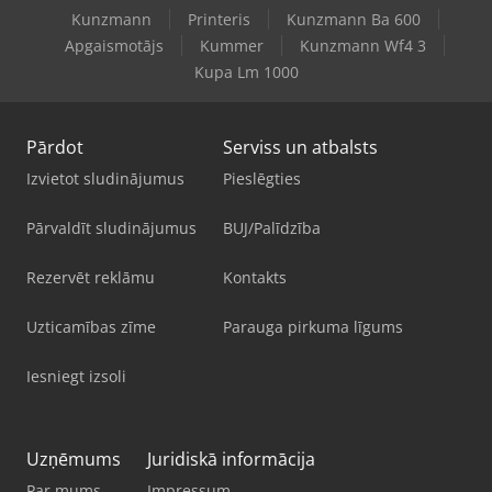
Kunzmann
Printeris
Kunzmann Ba 600
Apgaismotājs
Kummer
Kunzmann Wf4 3
Kupa Lm 1000
Pārdot
Serviss un atbalsts
Izvietot sludinājumus
Pieslēgties
Pārvaldīt sludinājumus
BUJ/Palīdzība
Rezervēt reklāmu
Kontakts
Uzticamības zīme
Parauga pirkuma līgums
Iesniegt izsoli
Uzņēmums
Juridiskā informācija
Par mums
Impressum