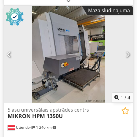
Stāvoklis : Labi līdz ļoti labi! Ideāli piemērota apmācībai vai
115 POZĪCIJĀM, RAŽOŠANAS GADS 2014 APRĪKOTS AR
atsevišķu detaļu izgatavošanai! Uzklikšķiniet šeit, lai
Mazā sludinājuma
HEIDENHAIN TNC 530 ELEKTRONISKĀ ROKAS RITEŅA
skatītos iekārtas video: Piegāde : no noliktavas, pieejama
PAZIŅAS: X 600, Y 450, Z 450, B +45º/-120º, C n x 360º
tūlīt, FCA Metzingen Apmaksa : tīrā vērtībā – pēc rēķina
VĀRSTIS: 20 000 APGR./MIN, 36 KW, HSK-A63 LINEĀRĀS
saņemšanas Vienmēr liels frēzmašīnu klāsts noliktavā –
NOGABALA NOTEIKŠANAS SISTĒMAS X,Y,Z 120
lūdzu, jautājiet pēc savām vajadzībām!
INSTRUMENTU MAIŅAS Ierīce SYSTEM 3R ROBOTS AR 115
PALETIEM Cedoy Twa Ujpfx Aprsrf INSTRUMENTU
MĒRĪŠANAS ZONDA DETALU MĒRĪŠANAS ZONDA PAPIERA
FILTRS VĀRSTA Dzesēšanas bloks
1
/
4
5 asu universālais apstrādes centrs
MIKRON
HPM 1350U
Uttendorf
1 240 km