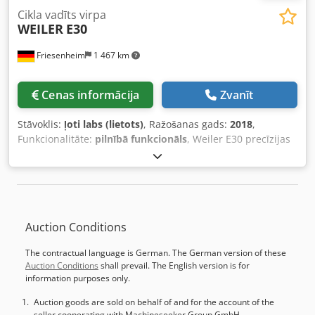
Cikla vadīts virpa
WEILER
E30
Friesenheim
1 467 km
Cenas informācija
Zvanīt
Stāvoklis:
ļoti labs (lietots)
, Ražošanas gads:
2018
,
Funkcionalitāte:
pilnībā funkcionāls
, Weiler E30 precīzijas
virpa Ražotājs: Weiler Tips: E30 Izgatavošanas gads: 2018
Stāvoklis: lietots, pieslēgts pie strāvas, gatavs
demonstrācijai Crjdey Uzgbopfx Aprof Ieslēgšanas
stundas: 8 500 h Komplektācija: - Dokumentācija - Iekārtas
kājas - Dzesēšanas šķidruma iekārta - Iekārtas lampa -
Auction Conditions
Trīskāršu žokļu patrona - 8 pozīciju instrumentu tornis
The contractual language is German. The German version of these
Auction Conditions
shall prevail. The English version is for
information purposes only.
Auction goods are sold on behalf of and for the account of the
seller cooperating with Machineseeker Group GmbH.