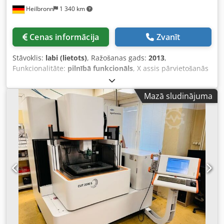
Heilbronn
1 340 km
griešanu. Mēs piedāvājam arī iekārtas iedarbināšanu un
apmācību uz vietas.
Cenas informācija
Zvanīt
Stāvoklis:
labi (lietots)
, Ražošanas gads:
2013
,
Funkcionalitāte:
pilnībā funkcionāls
, X assis pārvietošanās
distance:
860 mm
, Y ass pārvietošanās attālums:
560 mm
,
Z ass pārvietošanās attālums:
600 mm
, CNC vadības
Mazā sludinājuma
sistēma Heidenhain iTNC530 24 pozīciju instrumentu
mainītājs Elektroniskais rokturis Šķembu transportieris
Iekšējā dzesēšana (IKZ) Nosūkšana Cjdpfx Asy Hqmhjprsrf
Tehniskie dati: X-ass gājiens: 860 mm Y-ass gājiens: 560
mm Z-ass gājiens: 600 mm Vārpstas uzmava: SK 40
Vārpstas apgriezienu diapazons: 0-10000 apgr./min
Ātrgaita (X,Y,Z): 24, 24, 20 m/min Galda stiprinājuma
virsma: 1000x560 mm Instrumentu magazīnas vietu skaits:
24 Vārpstas piedziņas jauda (40%ED): 18,5 kW Svars
apmēram: 6500 kg Tehniskie dati, piederumi un apraksts
nav saistoši.