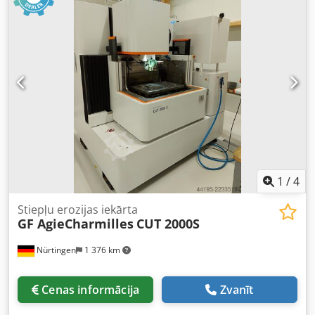
1
/
4
Stiepļu erozijas iekārta
GF AgieCharmilles
CUT 2000S
Nürtingen
1 376 km
Cenas informācija
Zvanīt