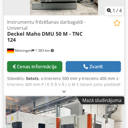
1
/
4
Instrumentu frēzēšanas darbagaldi -
Universal
Deckel Maho
DMU 50 M - TNC
124
Metzingen
1 383 km
Cenas informācija
Zvanīt
Stāvoklis:
lietots
, x-trieciens 500 mm y-trieciens 400 mm z-
trieciens 400 mm P I E D Ā V Ā J U M S Varam Jums piedāvāt
no noliktavas, ar tiesībām uz kļūdām un iepriekšēju
pārdošanu, nav saistošs piedāvājums: DECKEL MAHO CNC
Mazā sludinājuma
universālā frēzmašīna tips DMU 50 M gads 1998 _____
Darba laukums: Gareniskais gājiens X-ass 500 mm
Vertikālais gājiens Z-ass 400 mm Šķērsvirziena gājiens Y-
ass 400 mm C-ass – darba galda rotācija, manuāla 360 ° B-
ass – darba galda slīpums, manuāla ° darba galda izmērs