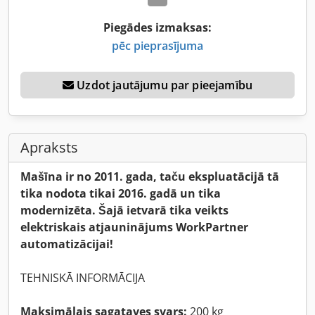
Piegādes izmaksas:
pēc pieprasījuma
Uzdot jautājumu par pieejamību
Apraksts
Mašīna ir no 2011. gada, taču ekspluatācijā tā
tika nodota tikai 2016. gadā un tika
modernizēta. Šajā ietvarā tika veikts
elektriskais atjauninājums WorkPartner
automatizācijai!
TEHNISKĀ INFORMĀCIJA
Maksimālais sagataves svars:
200 kg