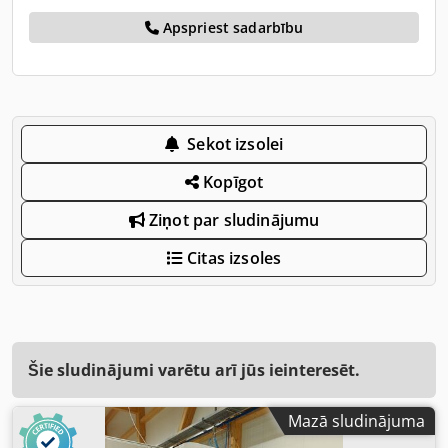
Apspriest sadarbību
Sekot izsolei
Kopīgot
Ziņot par sludinājumu
Citas izsoles
Šie sludinājumi varētu arī jūs ieinteresēt.
Mazā sludinājuma