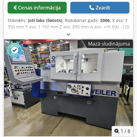
Cenas informācija
Zvanīt
Stāvoklis:
ļoti labs (lietots)
, Ražošanas gads:
2006
, X ass: 1
350 mm Y ass: 1 150 mm Z ass: 895 mm A ass: +16 līdz -120
grādi Rotācijas galds: diametrs 1 100 x 1 000 mm Maks.
apstrādājamais izmērs: 1 000 x 1 000 x 500 mm Maks.
Mazā sludinājuma
galda noslodze: 1 600 kg Instrumenta stiprinājums: HSK -
A63 Crjdozclk Sjpfx Apref Instrumentu mainītājs: 46 poz.
Vārpstas apgriezieni: 24 000 apgr./min Vadība: Heidenhain
ITNC 530 Nepieciešamā platība (iesk. durvju atvēršanos): 5
605 x 4 290 x 3 159 mm Svars: 12 500 kg Iekļauta iekšējā
dzesēšana (IKZ) 40 bar Iekļauta dokumentācija
1
/
8