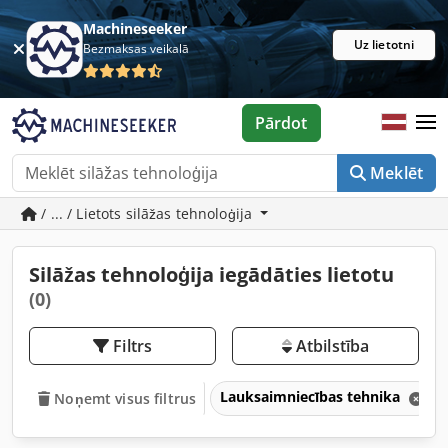
Machineseeker
Uz lietotni
Bezmaksas veikalā
Pārdot
Meklēt
/ ... / Lietots silāžas tehnoloģija
Silāžas tehnoloģija iegādāties lietotu
(0)
Filtrs
Atbilstība
Lauksaimniecības tehnika
Noņemt visus filtrus