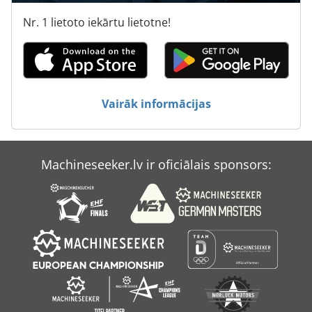
Svārsta Slīpēšanas Mašīna
Nr. 1 lietoto iekārtu lietotne!
Sējas Mašīna
To Izplešanās
Transports
Vairāk informācijas
Šasijas
Machineseeker.lv ir oficiālais sponsors: