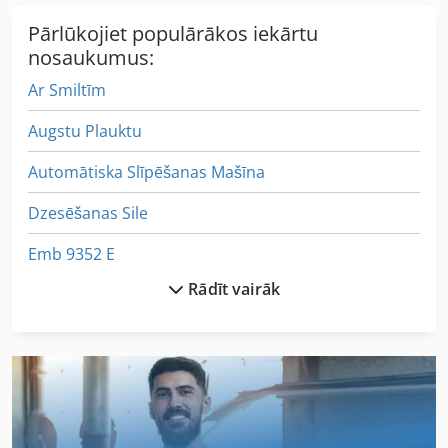
Pārlūkojiet populārākos iekārtu
nosaukumus:
Ar Smiltīm
Augstu Plauktu
Automātiska Slīpēšanas Mašīna
Dzesēšanas Sile
Emb 9352 E
Rādīt vairāk
German
Idx 23
Izlietne Slīpēšanas Mašīna
Ks 205