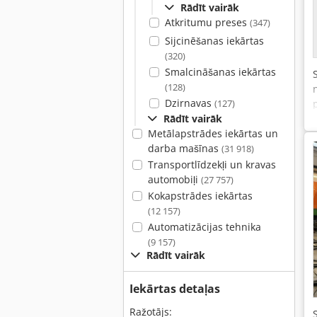
Rādīt vairāk
Atkritumu preses
(347)
Sijcinēšanas iekārtas
(320)
Smalcināšanas iekārtas
(128)
Dzirnavas
(127)
Rādīt vairāk
Metālapstrādes iekārtas un
darba mašīnas
(31 918)
Transportlīdzekļi un kravas
automobiļi
(27 757)
Kokapstrādes iekārtas
(12 157)
Automatizācijas tehnika
(9 157)
Rādīt vairāk
Iekārtas detaļas
Ražotājs: