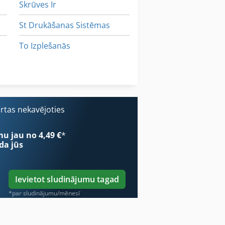
Skrūves Ir
St Drukāšanas Sistēmas
To Izplešanās
Kā Sazināties Ar Kopēšanas Rāmis
Transporta Paklājs
Transports
ārtas nekavējoties
mu jau no 4,49 €
*
da jūs
Ievietot sludinājumu tagad
*par sludinājumu/mēnesī