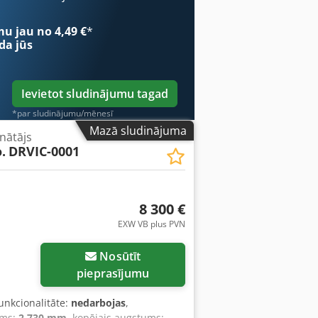
iespējama. Csdpfx Aiowxmb Esrsrf
mu jau no 4,49 €
*
da jūs
Ievietot sludinājumu tagad
*par sludinājumu/mēnesī
Mazā sludinājuma
nātājs
.
DRVIC-0001
8 300 €
EXW VB plus PVN
Nosūtīt
pieprasījumu
Funkcionalitāte:
nedarbojas
,
ums:
2 730 mm
, kopējais augstums: