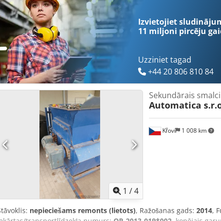
apmēram (GxPxA): 5000 x 2800 x 3000 mm Apskate pēc vienošanās 
Piegādes laiks: tūlītējs
Izvietojiet sludināju
11 miljoni pircēju
gai
Uzziniet tagad
+44 20 806 810 84
Sekundārais smalci
Automatica s.r.o
Křoví
1 008 km
1
/
4
Stāvoklis:
nepieciešams remonts (lietots)
, Ražošanas gads:
2014
, 
iekārtas/transportlīdzekļa numurs:
OP-2013-019*002
, kopējais gar