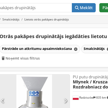
Meklēt
Pā
Smalcinātājs
Lietots otrās pakāpes drupinātājs
Otrās pakāpes drupinātājs iegādāties lietot
Pārstrāde un atkritumu apsaimniekošana
Smalcinātājs
Noņemt visus filtrus
PU putu drupinātāj
Młynek / Krusza
Rozdrabniacz
do
Radziszów
835 km