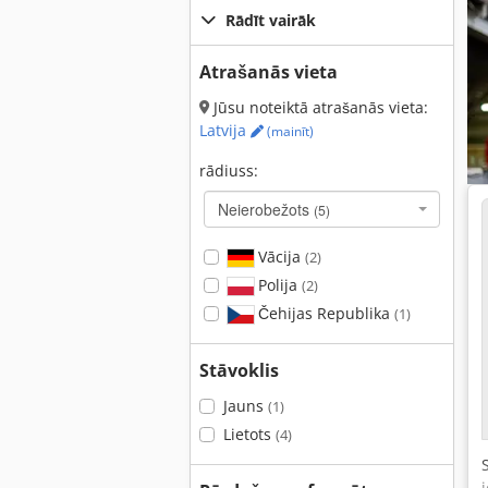
Rādīt vairāk
Atrašanās vieta
Jūsu noteiktā atrašanās vieta:
Latvija
(mainīt)
rādiuss:
Neierobežots
(5)
Vācija
(2)
Polija
(2)
Čehijas Republika
(1)
Stāvoklis
Jauns
(1)
Lietots
(4)