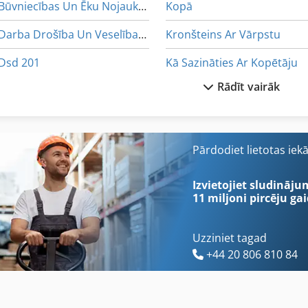
Būvniecības Un Ēku Nojaukšanas Atkritumi
Kopā
Darba Drošība Un Veselības Aizsardzība
Kronšteins Ar Vārpstu
Dsd 201
Kā Sazināties Ar Kopētāju
Rādīt vairāk
Dublēšanas Nh C00 50 U 35 U 32
German
Kā Sazināties Ar Mazgātājs
Hh Drošinātāju
Neophot 2
Pārdodiet lietotas iek
Idx 23
Ng 200
Izvietojiet sludināju
11 miljoni pircēju
gai
Uzziniet tagad
+44 20 806 810 84