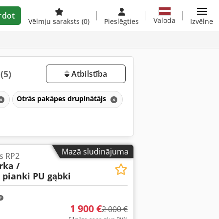
rdot
Valoda
Vēlmju saraksts
(0)
Pieslēgties
Izvēlne
u
(5)
Atbilstība
Otrās pakāpes drupinātājs
Mazā sludinājuma
s RP2
rka /
 pianki PU gąbki
1 900 €
2 000 €