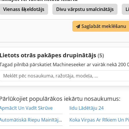
Nominālā strāva: 160A–200A Automatizācija: Siemens Simatic Svars 
Vienass šķeldotājs
Divu vārpstu smalcinātājs
L
[mm]: 3.850 Platums [mm]: 2.720 Augstums [mm]: 2.700 Dokumentāci
pilna renovācija. Sarakstu ar detaļām un to foto varu nosūtīt pēc p
lietota (no šī brīža līdz šodienai – viens īpašnieks). Iepriekš apstrād
Saglabāt meklēšanu
kartons – RDF pēc atkritumu šķirošanas. Aptuvenā vieglo materiālu 
apmēram 1–1,5 t/h. Citi materiāli – jāpārbauda/jāapspriež. Iekārta 
garāžā. Papildus foto un video pēc pieprasījuma.
Lietots otrās pakāpes drupinātājs
(5)
Tagad pilnībā pārskatiet Machineseeker ar vairāk nekā 200 
Pārlūkojiet populārākos iekārtu nosaukumus:
Apmācīt Un Vadīt Skrūve
Iidu Lādētāju 24
Automātiskā Riepu Mainītājs Mašīna