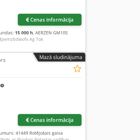
Cenas informācija
tundas:
15 000 h
, AERZEN GM10S
Dcsdpemzbdwofx Ag Tok
Mazā sludinājuma
ors
m
Cenas informācija
numurs: 41449 Rotējošais gaisa
īkots ar Fluidair Rotastar vadības