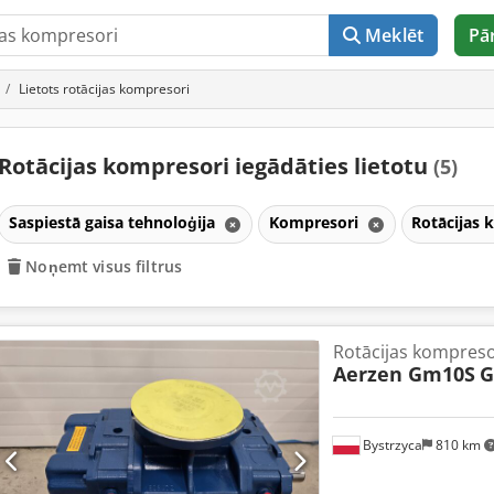
Meklēt
Pā
Lietots rotācijas kompresori
Rotācijas kompresori iegādāties lietotu
(5)
Saspiestā gaisa tehnoloģija
Kompresori
Rotācijas
Noņemt visus filtrus
Rotācijas kompres
Aerzen Gm10S
G
Bystrzyca
810 km