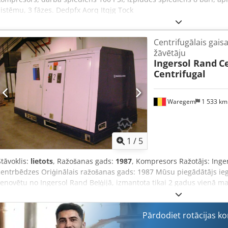
sistēmu, 3 fāzes. Dedpfx Aorq Itqjg Tock
Centrifugālais gai
žāvētāju
Ingersol Rand
C
Centrifugal
Waregem
1 533 k
1
/
5
Stāvoklis:
lietots
, Ražošanas gads:
1987
, Kompresors Ražotājs: Inge
centrbēdzes Oriģinālais ražošanas gads: 1987 Mūsu piegādātājs ieg
renovētu no Ingersol Rand Beļģijā, izmantota tikai 2 gadus vienā m
uzglabāta. Lietotājs bija Picanol demonstrācijas projekts Beļģijā. 
iekārtas stāvokli un pilnību. Iepakojumā iekļauts Hiross MDA65 gais
Ieplūdes temperatūra: 15 °C Relatīvais mitrums: 60% Piegādātā jau
Pārdodiet rotācijas k
kPa Dzesēšanas ūdens temperatūra: 15 °C Dzesēšanas ūdens plūsma