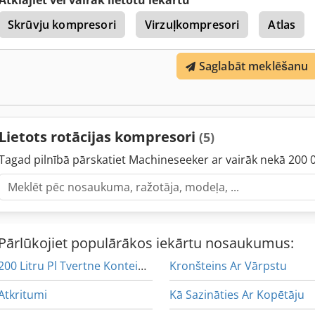
Atklājiet vēl vairāk lietotu iekārtu
Skrūvju kompresori
Virzuļkompresori
Atlas
Saglabāt meklēšanu
Lietots rotācijas kompresori
(5)
Tagad pilnībā pārskatiet Machineseeker ar vairāk nekā 200 
Pārlūkojiet populārākos iekārtu nosaukumus:
200 Litru Pl Tvertne Konteiners
Kronšteins Ar Vārpstu
Atkritumi
Kā Sazināties Ar Kopētāju