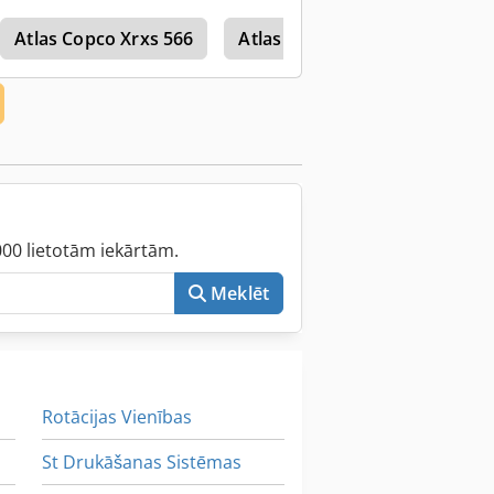
Atlas Copco Xrxs 566
Atlas Copco Acta 3000
000 lietotām iekārtām.
Meklēt
Rotācijas Vienības
St Drukāšanas Sistēmas