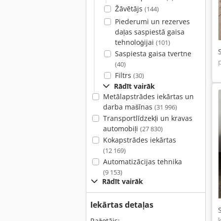
Žāvētājs
(144)
Piederumi un rezerves
daļas saspiestā gaisa
tehnoloģijai
(101)
Saspiesta gaisa tvertne
(40)
Filtrs
(30)
Rādīt vairāk
Metālapstrādes iekārtas un
darba mašīnas
(31 996)
Transportlīdzekļi un kravas
automobiļi
(27 830)
Kokapstrādes iekārtas
(12 169)
Automatizācijas tehnika
(9 153)
Rādīt vairāk
Iekārtas detaļas
Ražotājs: