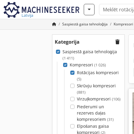
Latvija
Saspiestā gaisa tehnoloģija
Kompresori
Kategorija
Saspiestā gaisa tehnoloģija
(1 411)
Kompresori
(1 026)
Rotācijas kompresori
(5)
Skrūvju kompresori
(881)
Virzuļkompresori
(106)
Piederumi un
rezerves daļas
kompresoriem
(31)
Elpošanas gaisa
kompresori
(2)