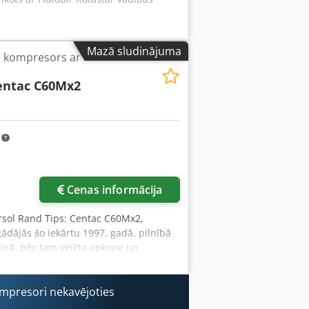
Mazā sludinājuma
sa kompresors ar
entac C60Mx2
m
Cenas informācija
rsol Rand Tips: Centac C60Mx2,
ādājās šo iekārtu 1997. gadā, pilnībā
aiņā, pēc tam veikta apkope un
Zemāk redzamās bildes atspoguļo
a žāvētājs. Ieplūdes spiediens: 98 kPa
da: 61 m³/min Izplūdes spiediens: 800
ompresori nekavējoties
: 450 l/min Djdpfx Aoy Spnueg Tjck