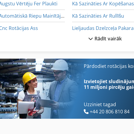
Augstu Vērtēju Fer Plaukti
Automātiskā Riepu Mainītājs Mašīna
Kā Sazināties Ar Rullīšu
Cnc Rotācijas Ass
Li
Rādīt vairāk
Ff Kompresors
Meh 5 2 1 8 B
German
Neophot 2
Kompresora Irmer Ēkā Pie Elze
Ng 200
Pārdodiet rotācijas k
Kompressor
Riteņu Iekrāvējs Ar Aizmugurē P
Izvietojiet sludināju
11 miljoni pircēju
gai
Uzziniet tagad
+44 20 806 810 84