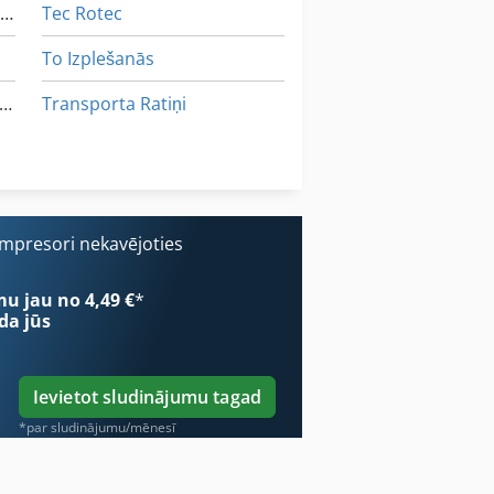
Kā Sazināties Ar Kopēšanas Rāmis
Tec Rotec
To Izplešanās
eljaudas Dzelzceļa Pakaramais Ar Rotācijas Tabulu
Transporta Ratiņi
Transportlīdzekļi
Transports
ompresori nekavējoties
iestiprinātu Lāpstu
mu jau no 4,49 €
*
da jūs
Ievietot sludinājumu tagad
*par sludinājumu/mēnesī