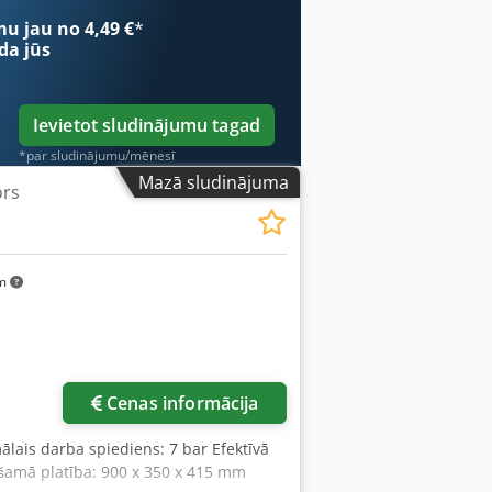
W
mu jau no 4,49 €
*
da jūs
Ievietot sludinājumu tagad
*par sludinājumu/mēnesī
Mazā sludinājuma
ors
1
km
Cenas informācija
ālais darba spiediens: 7 bar Efektīvā
ešamā platība: 900 x 350 x 415 mm