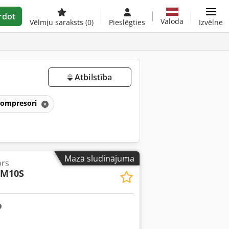
rdot
Valoda
Vēlmju saraksts
(0)
Pieslēgties
Izvēlne
Atbilstība
 kompresori
Mazā sludinājuma
ors
M10S