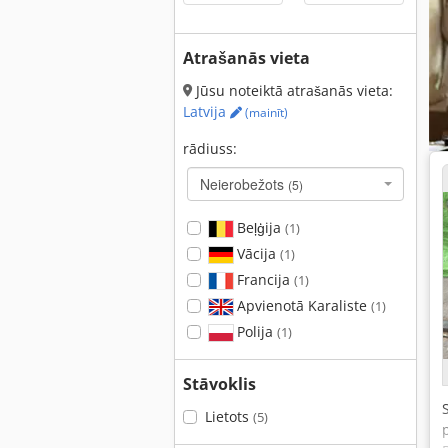
Atrašanās vieta
Jūsu noteiktā atrašanās vieta:
Latvija
(mainīt)
rādiuss:
Neierobežots
(5)
Beļģija
(1)
Vācija
(1)
Francija
(1)
Apvienotā Karaliste
(1)
Polija
(1)
Stāvoklis
Lietots
(5)