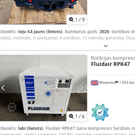
1
/
9
Stāvoklis:
teju kā jauns (lietots)
, Ražošanas gads:
2020
, darbības s
pūtējs, nelietots. Ir pieejamas 4 vienības. 12 mēnešu garantija. 
Rotācijas kompres
Fluidair
RPK47
Misterton
1 652 k
1
/
6
Stāvoklis:
labi (lietots)
, Fluidair RPK47 Gaisa kompresors Seriālais 
kompresors, darba spiediens 100 PSI, izplūdes spiediens 8 bāri, apr