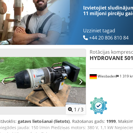
Nominālais griešanās ātrums: 2970 apgr./min Motora jauda: 430 k
Izvietojiet sludināju
11 miljoni pircēju
gai
Uzziniet tagad
+44 20 806 810 84
Rotācijas kompres
HYDROVANE
50
Wiesbaden
1 319 
1
/
3
Stāvoklis:
gatavs lietošanai (lietots)
, Ražošanas gads:
1999
, Maksim
piegādes jauda: 150 l/min Piedziņas motors: 380 V, 1,1 kW Nepieci