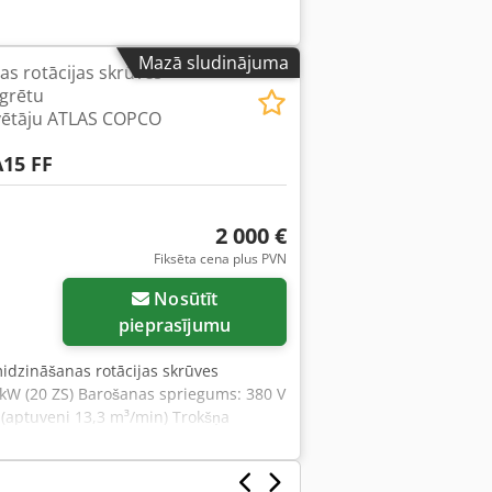
Mazā sludinājuma
as rotācijas skrūves
grētu
vētāju ATLAS COPCO
15 FF
2 000 €
Fiksēta cena plus PVN
Nosūtīt
pieprasījumu
midzināšanas rotācijas skrūves
kW (20 ZS) Barošanas spriegums: 380 V
 (aptuveni 13,3 m³/min) Trokšņa
00 × 660 × 1 400 mm Svars: 450 kg
ājs: Jā Vadības sistēma: