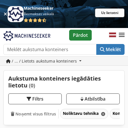
Machineseeker
Uz lietotni
Bezmaksas veikalā
Pārdot
Meklēt
/ ... / Lietots aukstuma konteiners
Aukstuma konteiners iegādāties
lietotu
(0)
Filtrs
Atbilstība
Noliktavu tehnika
Kontein
Noņemt visus filtrus