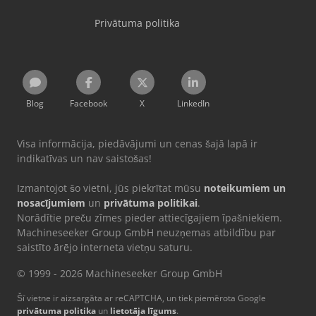
Privātuma politika
Blog
Facebook
X
LinkedIn
Visa informācija, piedāvājumi un cenas šajā lapā ir
indikatīvas un nav saistošas!
Izmantojot šo vietni, jūs piekrītat mūsu
noteikumiem un
nosacījumiem
un
privātuma politikai
.
Norādītie preču zīmes pieder attiecīgajiem īpašniekiem.
Machineseeker Group GmbH neuzņemas atbildību par
saistīto ārējo interneta vietņu saturu.
© 1999 - 2026 Machineseeker Group GmbH
Šī vietne ir aizsargāta ar reCAPTCHA, un tiek piemērota Google
privātuma politika
un
lietotāja līgums
.