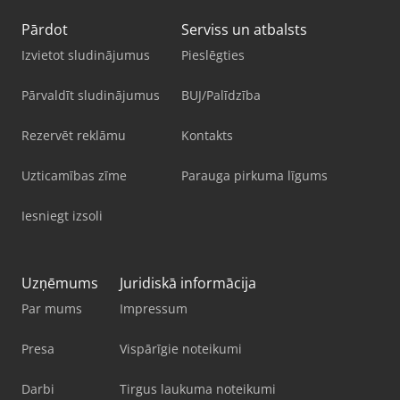
Pārdot
Serviss un atbalsts
Izvietot sludinājumus
Pieslēgties
Pārvaldīt sludinājumus
BUJ/Palīdzība
Rezervēt reklāmu
Kontakts
Uzticamības zīme
Parauga pirkuma līgums
Iesniegt izsoli
Uzņēmums
Juridiskā informācija
Par mums
Impressum
Presa
Vispārīgie noteikumi
Darbi
Tirgus laukuma noteikumi