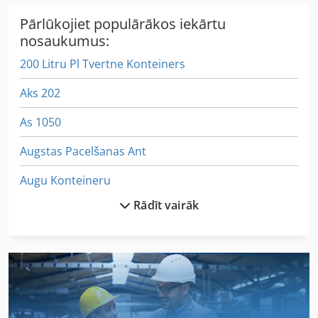
Pārlūkojiet populārākos iekārtu
nosaukumus:
200 Litru Pl Tvertne Konteiners
Aks 202
As 1050
Augstas Pacelšanas Ant
Augu Konteineru
Rādīt vairāk
Būvniecības Un Ēku Nojaukšanas Atkritumi
German
Gn Konteineri
Idx 23