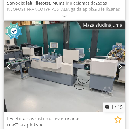
Stāvoklis:
labi (lietots)
, Mums ir pieejamas dažādas
NEOPOST FRANCOTYP POSTALIA galda aplokšņu ielikšanas
iekārtas. Visi skaitītāju rādījumi ir pārskatāmi, dažādas
komplektācijas, pilnīgas un vienmēr apkalpotas. Pašlaik: 8
Mazā sludinājuma
gab. FPI600 - NEOPOST DS35 Credpjrb Dl Rjfx Ac Iof 5 gab.
FPI2000 - NEOPOST DS62 9 gab. FPI2300 - NEOPOST DS63 5
gab. FPI4530 - NEOPOST DS75 3 gab. FPI4730 - NEOPOST
DS75 Vienkārši sazinieties ar mums, un jūs saņemsiet
lielisku piedāvājumu!
1
/
15
Ievietošanas sistēma ievietošanas
mašīna aploksne