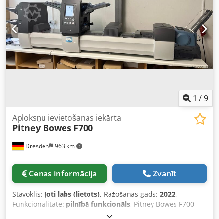
1
/
9
Aploksņu ievietošanas iekārta
Pitney Bowes
F700
Dresden
963 km
Cenas informācija
Zvanīt
Stāvoklis:
ļoti labs (lietots)
, Ražošanas gads:
2022
,
Funkcionalitāte:
pilnībā funkcionāls
, Pitney Bowes F700
Crsdpfozg Idnsx Ac Ijf Ielikšanas / Aplokšņu pildīšanas