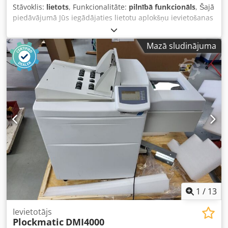
Stāvoklis:
lietots
, Funkcionalitāte:
pilnībā funkcionāls
, Šajā
piedāvājumā Jūs iegādājaties lietotu aplokšņu ievietošanas
iekārtu "Francotyp FPi 2700". Pārdošanas objekts: Crodpfxjx
Svuue Ac Isf 1 x Francotyp FPi 2700 ar šādu aprīkojumu:
Mazā sludinājuma
ietver Maxi padevēju ietver šķirotāju (Stacker) Skaitītāja
rādījumi: Kopā: apmēram 97 645 lappuses Stāvoklis: Šis
piedāvājums attiecas uz lietotu iekārtu, kurai var būt
lietošanas pazīmes (nelieli skrāpējumi vai dzeltenums).
Iekārta ir pārbaudīta, darbojas. Testa izdruka redzama
fotoattēlā. Iepakošana un piegāde: Iekārtu var apskatīt
mūsu darba laikā. Lūdzu, iepriekš vienojieties par tikšanos!
Pēc pieprasījuma iespējams jūras drošs iepakojums un
piegāde visā pasaulē! Pirms nosūtīšanas vai saņemšanas
tiks veikts funkcijas tests ar video ierakstu. Papildu
informācijai sazinieties ar mums personīgi.
1
/
13
Ievietotājs
Plockmatic
DMI4000