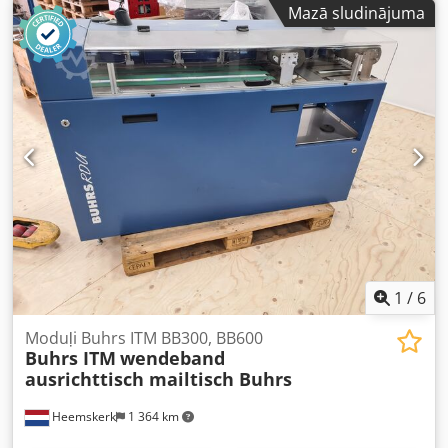
Mazā sludinājuma
gads: 2013. Iekārta vēl ir ceļā uz mūsu noliktavu. Mēs
varam piedāvāt šo iekārtu kā ir vai arī pēc mūsu pilnas
apkalpošanas un apkopes. Lūdzu, jautājiet par iespējām.
Ražošanas gads: 2013 6 staciju bāzes konfigurācija
Konfigurācija: - Buhrs BB300 - 10K - 6 staciju bāze Credjxl
Uq Ejpfx Ac Ief - 4 rotējošie padošanas galdi - 1 HF3
vakuuma berzes padevējs - Izmešanas kabata -
Apgriešanas lente - Izlīdzināšanas modulis - Uzkraujamā
lente Iekārta jau ir aprīkota ar kamerasistēmu ar 2
kamerām salīdzināšanas lasīšanai. Vairāk un dažādi
ievietošanas padošanas galdi pieejami pēc izvēles.
1
/
6
Moduļi Buhrs ITM BB300, BB600
Buhrs ITM
wendeband
ausrichttisch mailtisch Buhrs
Heemskerk
1 364 km