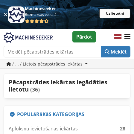
Machineseeker
Uz lietotni
Bezmaksas veikalā
Pārdot
Meklēt
/ ... / Lietots pēcapstrādes iekārtas
Pēcapstrādes iekārtas iegādāties
lietotu
(36)
POPULāRāKāS KATEGORIJAS
Aploksņu ievietošanas iekārtas
28