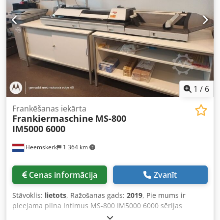
1
/
6
Frankēšanas iekārta
Frankiermaschine
MS-800
IM5000 6000
Heemskerk
1 364 km
Cenas informācija
Zvanīt
Stāvoklis:
lietots
, Ražošanas gads:
2019
, Pie mums ir
pieejama pilna Intimus MS-800 IM5000 6000 sērijas
frankēšanas iekārta. Ražošanas gads: 2019, pie klienta