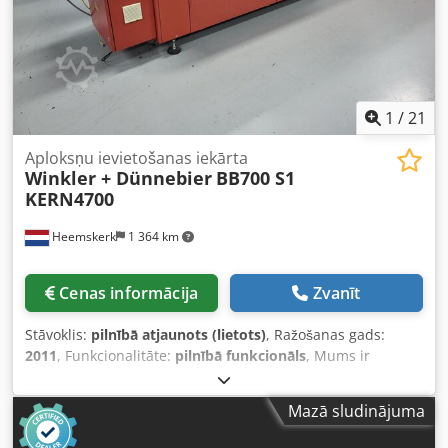
1
/
21
Aploksņu ievietošanas iekārta
Winkler + Dünnebier
BB700 S1
KERN4700
Heemskerk
1 364 km
Cenas informācija
Zvanīt
Stāvoklis:
pilnībā atjaunots (lietots)
, Ražošanas gads:
2011
, Funkcionalitāte:
pilnībā funkcionāls
, Mums ir
pieejama W+D (Buhrs ITM) BB700 16K S1 servo aplokšņu
pildīšanas sistēma, ražota 2011. gadā! Šī iekārta ir ļoti labā
Mazā sludinājuma
stāvoklī, jo tai vienmēr ir veikta nepieciešamā apkope, un
tā ir apstrādājusi tikai 21 miljonu ciklu. Iekārta ir pilnībā