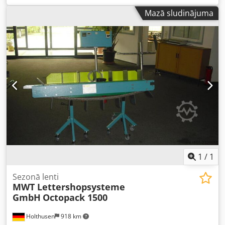
lietota bez jebkādām problēmām līdz demontāžai.
Mazā sludinājuma
Codpfxoy R A Ifs Ac Isrf
1
/
1
Sezonā lenti
MWT Lettershopsysteme
GmbH
Octopack 1500
Holthusen
918 km