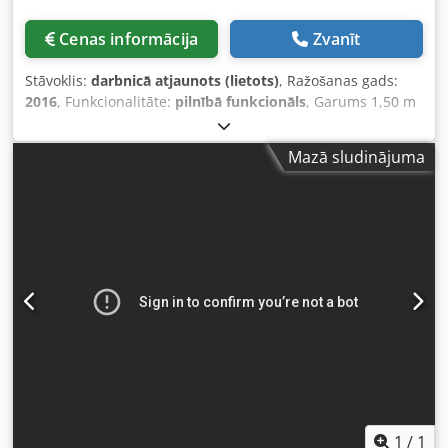
Cenas informācija
Zvanīt
Stāvoklis:
darbnicā atjaunots (lietots)
, Ražošanas gads:
2016
, Funkcionalitāte:
pilnībā funkcionāls
, Garums 1,50 m
- PLC vadība Formāti līdz B4 Iespējami dažādi vedēju
attālumi Priekšizvēles skaitītājs, kopējais skaitītājs Vadība
Mazā sludinājuma
ar nolasīšanas palīdzību iespējama (piemēram, saišu
maiņa) Crodpfx Ajch Iv Nsc Isf
1
/
1