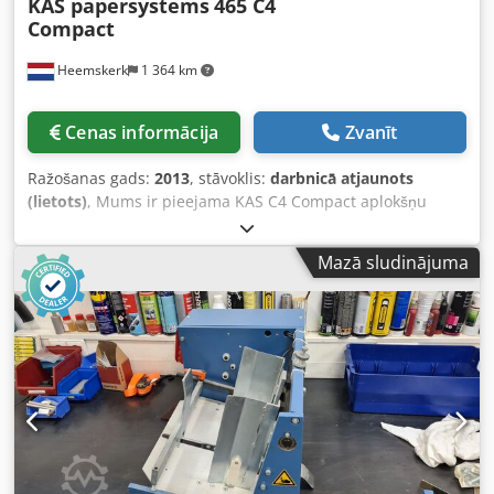
KAS papersystems
465 C4
Compact
Heemskerk
1 364 km
Cenas informācija
Zvanīt
Ražošanas gads:
2013
, stāvoklis:
darbnicā atjaunots
(lietots)
, Mums ir pieejama KAS C4 Compact aplokšņu
ievietošanas sistēma. Šīs iekārtas skaitītājs rāda tikai 629
426 ievietošanas ciklus! Šī iekārta apstrādā aploksnes
Mazā sludinājuma
izmēros no DL līdz C4. C4 aploksnes ar atloku garajā pusē.
Konfigurācija: - Vienlapas padeve - Salokāmais padevējs
(inline) - 2 ievietošanas padevēji (uzņemšana no apakšas) -
Aplokšņu ievietošanas sekcija Crodskvpbpopfx Ac Ijf -
Izlādes lente Iekārtu pārdodam pēc pilnas apkalpošanas!