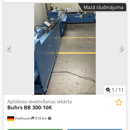
iekārta 2 lielas ietilpības lapu padevēji 2 padevēji
Mazā sludinājuma
pielikumiem locīšanas nodalījums aplokšņu stacija DIVS
lielas ietilpības izvadkaudze skaitītājs tikai 1 272 000
1
/
11
Aploksņu ievietošanas iekārta
Buhrs
BB 300-10K
Holthusen
918 km