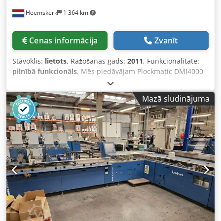
Heemskerk
1 364 km
Cenas informācija
Zvanīt
Stāvoklis:
lietots
, Ražošanas gads:
2011
, Funkcionalitāte:
pilnībā funkcionāls
, Mēs piedāvājam Plockmatic DMI4000
aplokšņu ielikšanas moduli. Ražošanas gads: 2011,
skaitītājs tikai 311 014. Crjdpfewzam Tex Ac Iof Papildu
Mazā sludinājuma
moduļi nav pieejami.