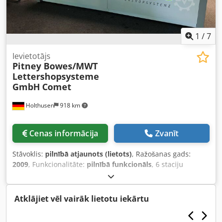
1
/
7
Ievietotājs
Pitney Bowes/MWT
Lettershopsysteme
GmbH
Comet
Holthusen
918 km
Cenas informācija
Zvanīt
Stāvoklis:
pilnībā atjaunots (lietots)
, Ražošanas gads:
2009
, Funkcionalitāte:
pilnībā funkcionāls
, 6 staciju
tvērējlīnijas mašīna, renovācija 2026. gadā Pilnīgi jauna
PLC vadības sistēma (nav Pitney vadība) Vadība ar krāsu
skārienpaneli Elektroniska tvērēju kontrole Programmu var
Atklājiet vēl vairāk lietotu iekārtu
jebkurā laikā paplašināt un pielāgot klienta vajadzībām
Iespējama dažādu lasīšanas sistēmu integrācija