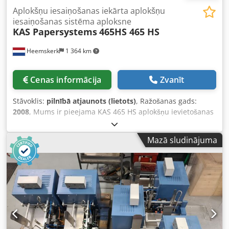
Aplokšņu iesaiņošanas iekārta aplokšņu
iesaiņošanas sistēma aploksne
KAS Papersystems
465HS 465 HS
Heemskerk
1 364 km
Cenas informācija
Zvanīt
Stāvoklis:
pilnībā atjaunots (lietots)
, Ražošanas gads:
2008
, Mums ir pieejama KAS 465 HS aplokšņu ievietošanas
iekārta. Papildus iespējams aprīkot ar Mueller
Apparatebau transakcionālo kanālu A4 dokumentu
Mazā sludinājuma
ievilkšanai, lasīšanai, savākšanai un locīšanai. Šai iekārtai
ir trīs papildmateriālu padevēji, visi ar berzes mehānismu
no apakšas. Šī KAS 465 HS aplokšņu ievietošanas iekārta
ražota 2008. gadā. Aparāts tika iegādāts jauns no klienta,
no kura to ieguvām, un tika izmantots tikai kā rezerves
iekārta C4 formāta produkcijai, tāpēc
nobraukums/izmantošanas laiks ir zems. Neskatoties uz to,
esam veikuši pilnu apkopi un visus nepieciešamos mezglus