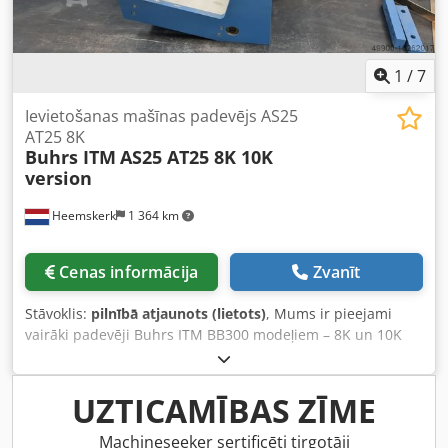
1
/
7
Ievietošanas mašīnas padevējs AS25
AT25 8K
Buhrs ITM
AS25 AT25 8K 10K
version
Heemskerk
1 364 km
Cenas informācija
Zvanīt
Stāvoklis:
pilnībā atjaunots (lietots)
, Mums ir pieejami
vairāki padevēji Buhrs ITM BB300 modeļiem – 8K un 10K
versijām. AS25 virzāmā padevēja sistēmas 8K un 10K
versijām Cedpfx Acetuk Rbj Iorf AT25 rotācijas padevēja 8K
un 10K versijām Sazinieties ar mums un informējiet, kas
UZTICAMĪBAS ZĪME
Jums nepieciešams. Mums noteikti būs pareizais
risinājums!
Machineseeker sertificēti tirgotāji