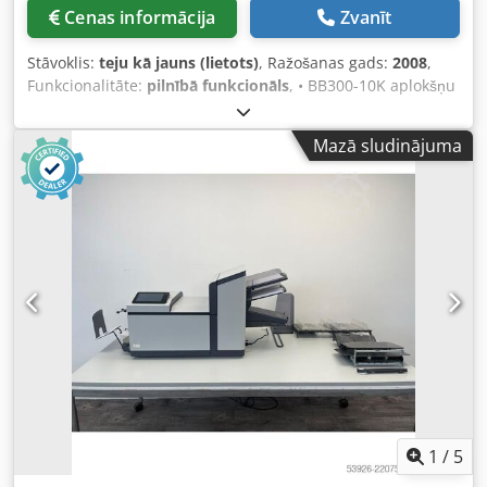
Cenas informācija
Zvanīt
Stāvoklis:
teju kā jauns (lietots)
, Ražošanas gads:
2008
,
Funkcionalitāte:
pilnībā funkcionāls
, • BB300-10K aplokšņu
ievietošanas modulis “pa labi” ar BSC 2.0 vadības paneli •
Ievades modulis ar 6 padeves pozīcijām “pa labi” • 4x AT25
Mazā sludinājuma
rotācijas padevēji (pozīcijās 1 – 4) • 1x HF3 hibrīdpadevējs
(pozīcijā 6) • 1x brīva padeves vieta ar drošības pārsegu •
Gara ķēdes novirzīšanas sistēma • 15” vadības panelis •
Keiper novietnes lente 1,5 m • Sagatavots nolasīšanai līdz 6
pozīcijām • Vakuuma noslēgšanas posms ar integrētu
atgrūšanas nodalījumu • 1x apgriešanas lente • 1x
automātiska aplokšņu padeves sistēma • D/V
spiediena/vakuumsūknis ar skaņas izolāciju - Ar Müller
kanālu, kas sastāv no: • 6798 autokrāvēja moduļa • 6686
vienlapas padevēja – 26 000 lapas/stundā • 6896/6815
nodošanas moduļa ar stop funksiju • 6826/6822
dubultkabatu locīšanas modulis ar 2x augšējiem kabatām
ar stop funkciju Codpfxozh Er Eo Ac Ierf • 6786 standarta
uzkrāšanas nodalījuma modulis līdz 12“ • 6730
1
/
5
transportēšanas modulis • 6730 transportēšanas modulis •