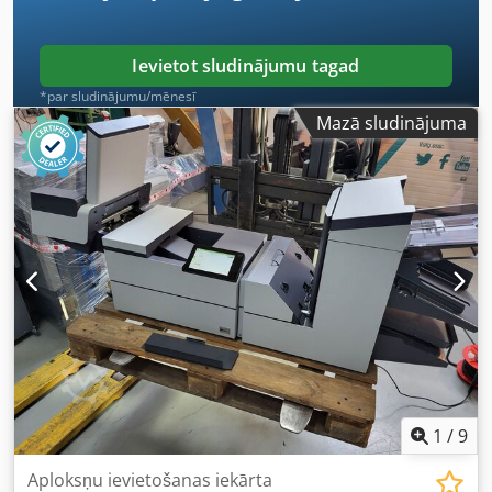
funkcionalitātes pārbaude tiks iemūžināta video ierakstā.
Papildu informācijai, lūdzu, sazinieties ar mums personīgi.
Ievietot sludinājumu tagad
*par sludinājumu/mēnesī
Mazā sludinājuma
1
/
9
Aploksņu ievietošanas iekārta