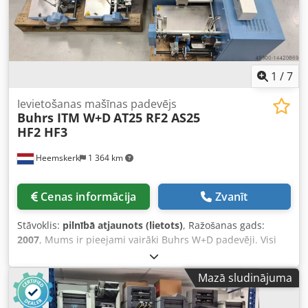
nomainījuši pret jaunām detaļām tur, kur tas bija
vajadzīgs. Komplektācija: Cjdpei A Ixbsfx Ac Iorf Papildus –
Mueller Apparatebau 6809c kanāls ar autoloaderi - 3
papildmateriālu padevēji (berzes padeve no apakšas) - KAS
465 HS aplokšņu sekcija - Aizvēršanas modulis - Izejas
lente Pieejams apskatei un demonstrācijai uzreiz!
1
/
7
Ievietošanas mašīnas padevējs
Buhrs ITM W+D
AT25 RF2 AS25
HF2 HF3
Heemskerk
1 364 km
Cenas informācija
Zvanīt
Stāvoklis:
pilnībā atjaunots (lietots)
, Ražošanas gads:
2007
, Mums ir pieejami vairāki Buhrs W+D padevēji. Visi
pilnībā pārbūvēti un gatavi darbam! Padevēju veidi: - AT25
vakuuma rotējošie padevēji (BB300) - AS25 bīdāmie
Mazā sludinājuma
padevēji (BB300) - HF3 vakuuma berzes padevēji (BB300) -
RF2 Servo vakuuma rotējošie padevēji (BB600 un BB700) -