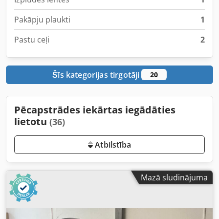
Pakāpju plaukti
1
Pastu ceļi
2
Šīs kategorijas tirgotāji
20
Pēcapstrādes iekārtas iegādāties
lietotu
(36)
Atbilstība
Mazā sludinājuma