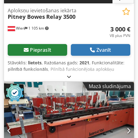
Aploksņu ievietošanas iekārta
Pitney Bowes
Relay 3500
3 000 €
Wien
1 105 km
VB plus PVN
Pieprasīt
Zvanīt
Stāvoklis:
lietots
, Ražošanas gads:
2021
, Funkcionalitāte:
pilnībā funkcionāls
, Pilnībā funkcionējoša aplokšņu
pildīšanas iekārta PITNEY BOWES RELAY 3500 Cjdpfxjyzyyts
Ac Ierf
Mazā sludinājuma