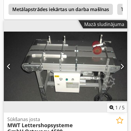
Csdpfxedyk Sdo Ac Iorf Rullīšu izmešana un apgriezējs ar
programmējamu šķirošanas nodalījumu 1 gada garantija
Metālapstrādes iekārtas un darba mašīnas
Tran
Mazā sludinājuma
1
/
5
Sūkšanas josta
MWT Lettershopsysteme