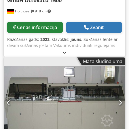
GmbH
Octovacu 1500
Holthusen
918 km
Cenas informācija
Zvanīt
Ražošanas gads:
2022
, stāvoklis:
jauns
, Sūkšanas lente ar
divām sūkšanas jostām Vakuums individuāli regulējams
Ātrums līdz 160 m/min Ātrums regulējams nepārtraukti
Cedpfxoch Hcaj Ac Ijrf Augstums regulējams Pieejams arī
Mazā sludinājuma
ar citām garuma variācijām Inkjet pamatne