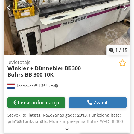
aplokšņu padeves stacija - Pārneses konveijers ar
izlīdzināšanas galdu - Izgāšanas lente Papildus: - Citi
padevēji pēc izvēles Aplokšņu izmēri: - min. 105 × 162 mm
(C6/DL) - max. 250 × 353 mm (B4) Produkta izmēri: - min. 80
× 105 mm (A6) - max. 229 × 324 mm (C4) Produkta biezums:
- līdz 3 mm rotācijas padevējā - līdz 15 mm
vakuuma/berzes padevējā - 80 gsm Cedpjv Ebx Hjfx Ac Ijrf
Cikls stundā: līdz 16 000
1
/
15
Ievietotājs
Winkler + Dünnebier
BB300
Buhrs BB 300 10K
Heemskerk
1 364 km
Cenas informācija
Zvanīt
Stāvoklis:
lietots
, Ražošanas gads:
2013
, Funkcionalitāte:
pilnībā funkcionāls
, Mums ir pieejama Buhrs W+D BB300
10K aplokšņu pildīšanas iekārta ar kameru sistēmu.
Apstrādā aploksnes no DL līdz C4 izmēram. Ražošanas