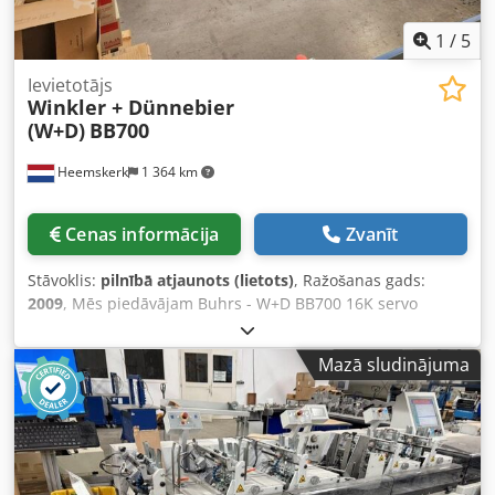
1
/
5
Ievietotājs
Winkler + Dünnebier
(W+D)
BB700
Heemskerk
1 364 km
Cenas informācija
Zvanīt
Stāvoklis:
pilnībā atjaunots (lietots)
, Ražošanas gads:
2009
, Mēs piedāvājam Buhrs - W+D BB700 16K servo
aplokšņu ievietošanas iekārtu. Iekārta ir labā tehniskā
stāvoklī un aprīkota ar BSC 3.0 programmatūru – vienu no
Mazā sludinājuma
jaunākajām ražotāja W+D platformām. Iekārta pašlaik ir
gandrīz pilnībā apkopota mūsu servisā un drīzumā būs
gatava demonstrācijai! Citi padevēji un kameras ir pieejami
pēc izvēles! Izgatavošanas gads: 2009 Konfigurācija: - 8
staciju pamata platforma - 5x RF2 rotācijas padevēji - 1x
vakuuma berzes padevējs - Izmetiena atvere - Automātiska