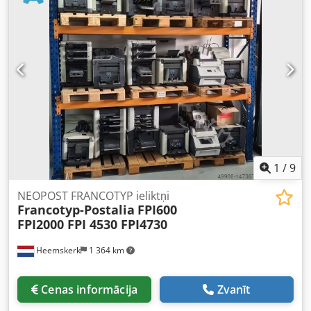
AS2 bīdāmie padevēji (BB600 un BB700) - HF2 vakuuma
berzes padevēji (BB600 un BB700) Var uzstādīt uz Buhrs
W+D BB300 10K, BB600 14K un Buhrs ITM BB700 14 un 16K
mašīnām. Credeq Ec Rgjpfx Ac Ijf Visi mūsu pārdotie
padevēji ir pilnībā pārbaudīti, un visas nepieciešamās
rezerves daļas ir nomainītas. Vai vēlaties saņemt
piedāvājumu? Lūdzu, sazinieties ar mums, paldies!
1
/
9
NEOPOST FRANCOTYP ieliktņi
Francotyp-Postalia
FPI600
FPI2000 FPI 4530 FPI4730
Heemskerk
1 364 km
Cenas informācija
Zvanīt