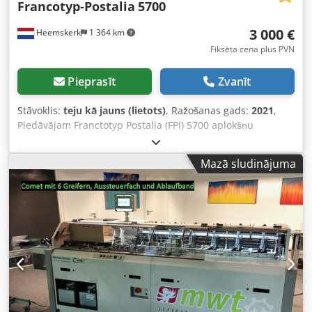
Francotyp-Postalia
5700
3 000 €
Heemskerk
1 364 km
Fiksēta cena plus PVN
Pieprasīt
Zvanīt
Stāvoklis:
teju kā jauns (lietots)
, Ražošanas gads:
2021
,
Piedāvājam Franctotyp Postalia (FPI) 5700 aplokšņu
ielikšanas iekārtu. Aprīkota ar 2 padevējiem, kur paplātes
var mainīt starp bukletu vai dokumentu ielikšanu. Katra
Mazā sludinājuma
padevēja var savākt vairākas lapas/dokumentus un salocīt
ligzdoti... DL un C5 aploksnēs. Beigās ir kārba ar trepju
uzkrājēju apstrādātajām aploksnēm. Ražošanas gads:
2021. Skaitītāja rādījums tikai 101 387 – kā jauna! Crodpfx
Aey U I Tzsc Ijf