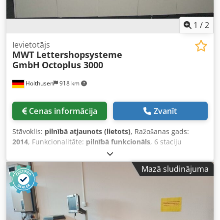
1
/
2
Ievietotājs
MWT Lettershopsysteme
GmbH
Octoplus 3000
Holthusen
918 km
Cenas informācija
Zvanīt
Stāvoklis:
pilnībā atjaunots (lietots)
, Ražošanas gads:
2014
, Funkcionalitāte:
pilnībā funkcionāls
, 6 staciju
satvērēj-tipā aploksņotājs Vispārējā renovācija 2026. gadā
PLC vadība Krāsains skārienpanelis darbības vadībai
Mazā sludinājuma
Crjdpohl H Irjfx Ac Ief Integrējams jebkura veida lasītājs