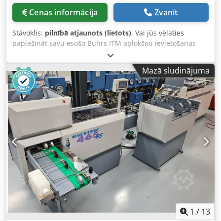
Cenas informācija
Zvanīt
Stāvoklis:
pilnībā atjaunots (lietots)
, Vai jūs vēlaties
paplašināt savu esošo Buhrs ITM aplokšņu ievietošanas
sistēmu? Tas ir iespējams – mums ir pieejami visi moduļi!
Mēs piedāvājam visdažādākos oriģinālos moduļus, kurus
Mazā sludinājuma
var uzstādīt sākumā, meistara bāzes sadaļā vai beigās jūsu
Buhrs ITM (W+D) aplokšņu ievietošanas sistēmā. To skaitā:
Cedpjt Akt Dsfx Ac Ijrf - Mueller Apparatebau atsevišķu
lapu kanāli ievilkšanai/lasīšanai/savākšanai/lokšanai A4
dokumentiem (transakcionālais kanāls) - Mueller
Apparatebau griešanas mašīnas nepārtrauktas papīra
apstrādei, pārveidojot uz atsevišķām lapām
ievilkšanai/lasīšanai/savākšanai/lokšanai A4 dokumentiem
(transakcionālais kanāls) - Buhrs ITM reversās lentes
moduļi - Buhrs ITM izlīdzināšanas galda moduļi - Buhrs
ITM pasts galda moduļi - Buhrs ITM padevēji – rotācijas,
berzes un stumšanas padevēji Paplašiniet un iegūstiet
vairāk ražošanas iespēju ar savu Buhrs ITM BB300, BB600
vai BB700... jā, tas ir iespējams!
1
/
13