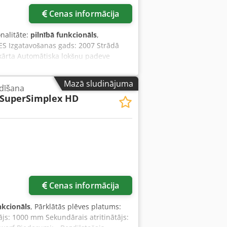
Cenas informācija
onalitāte:
pilnībā funkcionāls
,
S Izgatavošanas gads: 2007 Strādā
ekārta Automātiska lokšņu padeve
ba ar apsildāmu hromētu cilindru ICS
dulis Lietderīgais darba platums
Mazā sludinājuma
dīšana
(mm): 1020 x 1400 Mehāniskais ātrums:
SuperSimplex HD
īdz 70 m/min + apmēram 70 paletes
Pieprasīt vairāk attēlu
Cenas informācija
nkcionāls
, Pārklātās plēves platums:
js: 1000 mm Sekundārais atritinātājs: