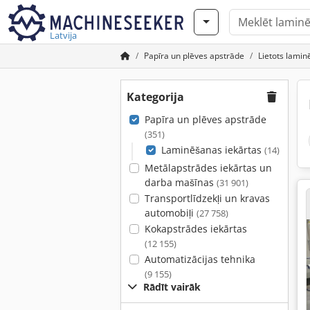
Latvija
Papīra un plēves apstrāde
Lietots lamin
Kategorija
Papīra un plēves apstrāde
(351)
Laminēšanas iekārtas
(14)
Metālapstrādes iekārtas un
darba mašīnas
(31 901)
Transportlīdzekļi un kravas
automobiļi
(27 758)
Kokapstrādes iekārtas
(12 155)
Automatizācijas tehnika
(9 155)
Rādīt vairāk