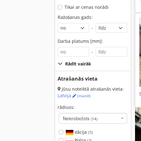
Tikai ar cenas norādi
Ražošanas gads:
-
Darba platums [mm]:
-
Rādīt vairāk
Atrašanās vieta
Jūsu noteiktā atrašanās vieta:
Latvija
(mainīt)
rādiuss:
Neierobežots
(14)
Vācija
(5)
Polija
(3)