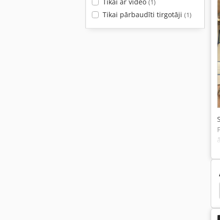
Tikai ar video
(1)
Tikai pārbaudīti tirgotāji
(1)
Rauch Zsb 900
Kompac
Kaercher Trm 900