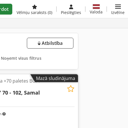
rdot
Valoda
Vēlmju saraksts
(0)
Pieslēgties
Izvēlne
Atbilstība
Noņemt visus filtrus
Mazā sludinājuma
a +70 paletes BOPP
 70 - 102, Samal
m