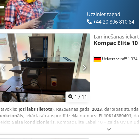
Uzziniet tagad
+44 20 806 810 84
Laminēšanas iekār
Kompac
Elite 10
Uelversheim
1 334
1
/
11
Stāvoklis:
ļoti labs (lietots)
, Ražošanas gads:
2023
, darbības stunda
funkcionāls
, iekārtas/transportlīdzekļa numurs:
EL10K14380401
, d
veids:
Gaisa kondicionieris
, Kompac Elite Label 10 – galda UV un ū
sistēma lapām Pārdodam demonstrācijas iekārtu, kas līdz šim ir bij
saistībā ar uzņēmuma pārcelšanos. Kompac Elite 10 ir kompakta, j