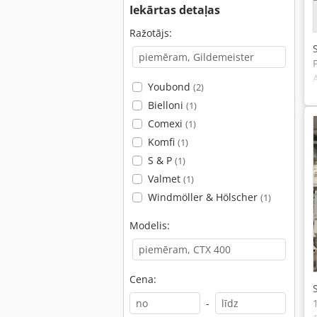
Iekārtas detaļas
Ražotājs:
Youbond
(2)
Bielloni
(1)
Comexi
(1)
Komfi
(1)
S & P
(1)
Valmet
(1)
Windmöller & Hölscher
(1)
Modelis:
Cena:
-