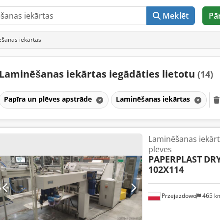
Meklēt
Pā
ēšanas iekārtas
Laminēšanas iekārtas iegādāties lietotu
(14)
Papīra un plēves apstrāde
Laminēšanas iekārtas
Laminēšanas iekārt
plēves
PAPERPLAST
DRY
102X114
Przejazdowo
465 k