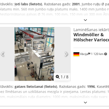
Stāvoklis:
ļoti labs (lietots)
, Ražošanas gads:
2001
, Jumbo ruļļu Ø p
platums min. 560 mm Jumbo ruļļa platums maks. 1400 mm Jumbo r
Piestiprināšanas galvas Ø 76 mm, 100 mm, 150 mm un 300 mm Ātrum
m/min. Laminēšanas iekārta Bielloni Castello Julia 2 SL var apstrā
% cietvielu saturu (bez šķīdinātāja). Līme tiek uzklāta ar uzmavas s
Laminēšanas iekār
apstrādātas. Sistēmai nav žāvēšanas iekārtas. PU līme tiek uzklāta u
Windmöller &
veltņiem (aptuveni 70–90 °C). Kartona un plēves savienojums notie
Hölscher
Varioc
pašcietēšanu. Papīra gramāža no 120 līdz 600 g/m², pārklāta ar Cedj
maks. 75 mikr. PE min. 20 mikr. līdz maks. 75 mikr.
Vācija
1 120 km
1
/
8
Stāvoklis:
gatavs lietošanai (lietots)
, Ražošanas gads:
1996
, Kasetē
bez līmēšanas un uzklāšanas mezgla ir pieejama. Lentas platums:
mm, maksimālais ruļļa diametrs: 1000 mm, maksimālais ruļļa svars: 1
diametrs: 76 mm/95 mm, maksimālais mehāniskais ātrums: 460 m/m
mm, maksimālais materiāla biezums: 250 μm, kopējie iekārtas izmē