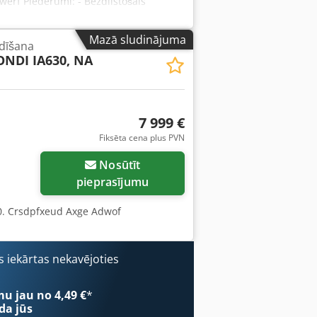
erf Piederumi: - Bezdilstošais
er (ar 4 tvertnēm pa 200 kg) - 5 veltņi
LDPE 30 – 200 μ, OPA 12 – 18 μ, NYLON
Mazā sludinājuma
dīšana
40 – 150 g/m2 LAMINĒTĀ PLĒVE: BOPP 12 –
NDI IA630, NA
T 20 – 80 μ ALU (folija) 6,3 – 40 μ, PP
7 999 €
Fiksēta cena plus PVN
Nosūtīt
pieprasījumu
. Crsdpfxeud Axge Adwof
 iekārtas nekavējoties
mu jau no 4,49 €
*
da jūs