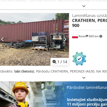
1200 mm Uzvijējs: 1200 mm Ātrums: 400 m/min Cjdpfewp R Htjx Adw
maisītājs Nordmeccanica - Nepārtrauktās uzpildes sistēma World Mix
Materiāli: PĀRKLĀTĀ PLĒVE: BOPP 12 – 80 μ, PETP 10 – 30 μ, LDPE, L
Laminēšanas uzstā
CAST 30 – 80 μ ALU (folija) 6,3 – 40 μ, PP CAST 60 – 150 μ, PAPĪRS 
CRATHERN, PERO
80 μ, PETP 8 – 30 μ, LDPE, LLDPE 20 – 200 μ, OPA 12 – 18 μ, NYLON CAS
900
CAST 20 – 150 μ, COEX PLĒVE 25 – 200 μ PAPĪRS 40 – 150 g/m2
Konin
660 km
1
/
14
Stāvoklis:
labi (lietots)
, Pārdodu CRATHERN, PERONDI IA630, NA 900
Pārdodiet laminēšanas
Izvietojiet sludināju
11 miljoni pircēju
gai