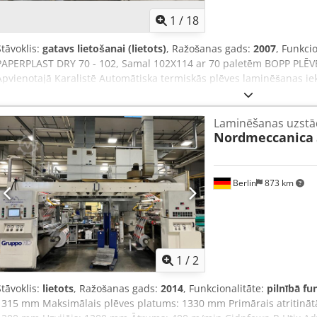
1
/
18
Stāvoklis:
gatavs lietošanai (lietots)
, Ražošanas gads:
2007
, Funkci
PAPERPLAST DRY 70 - 102, Samal 102X114 ar 70 paletēm BOPP PLĒVE
Apvienotajā Karalistē Automātiska termiskās plēves laminēšanas i
Vakuuma padeves galds Crodpfx Adoy Iy Nhowsf Laminēšanas vienī
apkures iekārta Lokšņu atdalīšanas modulis, kaudžu izkraušanas mo
Laminēšanas uzstā
(mm): 1020 Minimālais izmērs (mm): 250 x 280 Maksimālais izmērs 
Nordmeccanica
līdz 70 m/min Izmērs: 102 mm x 116 mm min. 30 x 28 cm, ātrums l
plēves (piedāvāto plēvju saraksts pielikumā).
Berlin
873 km
1
/
2
Stāvoklis:
lietots
, Ražošanas gads:
2014
, Funkcionalitāte:
pilnībā fu
1315 mm Maksimālais plēves platums: 1330 mm Primārais atritinātā