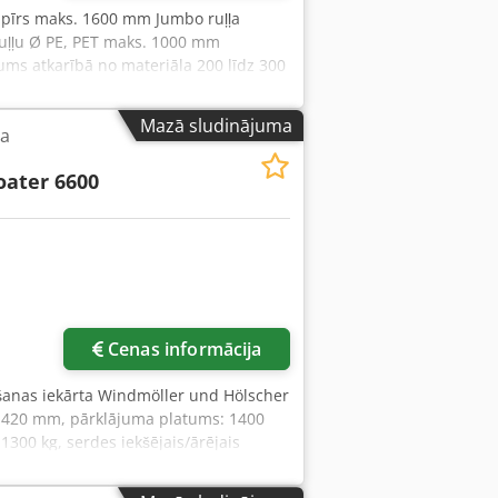
apīrs maks. 1600 mm Jumbo ruļļa
uļļu Ø PE, PET maks. 1000 mm
s atkarībā no materiāla 200 līdz 300
dāt vienkomponentu PU līmvielas ar 100
istēmu. Dispersijas līmes netiek
Mazā sludinājuma
ta
z kartona lentes ar uzsildītiem
k ar spiedienu un sekojošu
oater 6600
xlkckjpfx Adwerf PET min. 8 mikr. līdz
Cenas informācija
šanas iekārta Windmöller und Hölscher
 1420 mm, pārklājuma platums: 1400
300 kg, serdes iekšējais/ārējais
in, minimālais materiāla biezums: 15
ri X/Y: 19500 mm/2500 mm. Iekārta