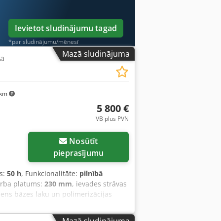
Ievietot sludinājumu tagad
*par sludinājumu/mēnesī
Mazā sludinājuma
ta
 km
5 800 €
VB plus PVN
Nosūtīt
pieprasījumu
s:
50 h
, Funkcionalitāte:
pilnībā
arba platums:
230 mm
, ievades strāvas
dens bāzes laku un polimerizācijas
usi maz izmantota un tiek pārdota
audīga galda virsmas lakošanas sistēma