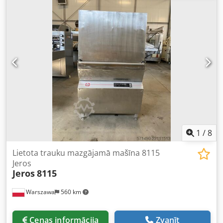
1
/
8
Lietota trauku mazgājamā mašīna 8115
Jeros
Jeros
8115
Warszawa
560 km
Cenas informācija
Zvanīt