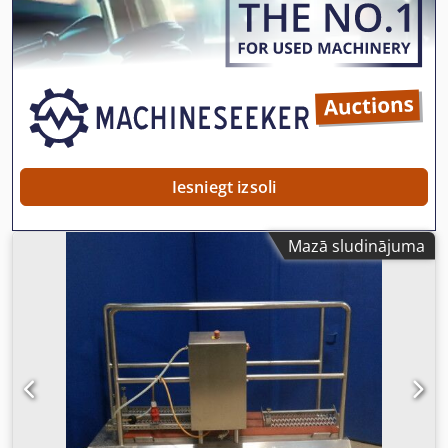
Iesniegt izsoli
Mazā sludinājuma