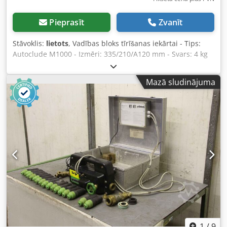
Pieprasīt
Zvanīt
Stāvoklis:
lietots
, Vadības bloks tīrīšanas iekārtai - Tips:
Autoclude M1000 - Izmēri: 335/210/A120 mm - Svars: 4 kg
Cedpfxeb Uhtwj Ai Aerf
Mazā sludinājuma
1
/
9