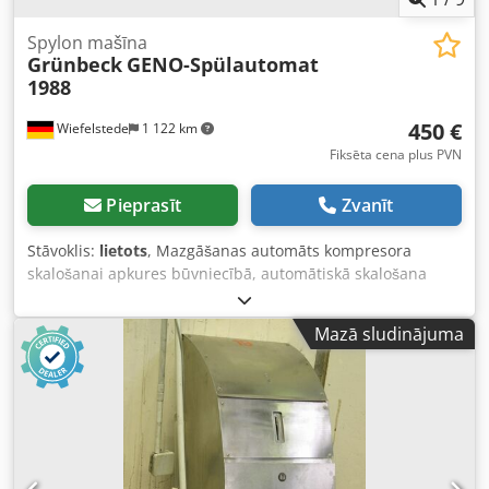
Spylon mašīna
Grünbeck
GENO-Spülautomat
1988
450 €
Wiefelstede
1 122 km
Fiksēta cena plus PVN
Pieprasīt
Zvanīt
Stāvoklis:
lietots
, Mazgāšanas automāts kompresora
skalošanai apkures būvniecībā, automātiskā skalošana
saskaņā ar DIN 1988 -GENO: Mazgāšanas automāts 1988
Crodpfod Tgaqox Ai Aef -Metāla koferis ar: piederumiem,
Mazā sludinājuma
skatīt fotoattēlu -Izmēri: 510/410/A210 mm -Svars: 19,5 kg