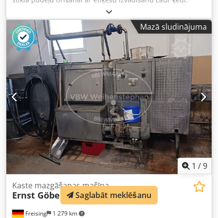
Tīrīšanas šķīdums tiek sildīts ar tvaiku. Iekārta
(papildinājums): Vienpusēja iekārta Cedpfx Aiezg I Efs Ajrf
Mazā sludinājuma
Jauda: 17 000 pud./stundā Iekārtas ķēdes solis: 110 mm
Darbība / vadība: Simatic S7 Svars: 26 400 kg
1
/
9
Kaste mazgāšanas mašīna
Ernst Göbel
Saglabāt meklēšanu
Freising
1 279 km