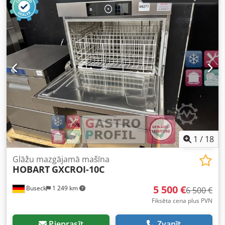
Iekārtu var apskatīt mūsu noliktavā (36-068 Bachórz, Polija).
Pieejamas maksas opcijas: piegāde / montāža / iekārtas
iedarbināšana. Norādītā cena ir neto cena. MĒS RUNĀJAM
ANGĻU, VĀCU, FRANČU, KRIEVU UN UKRAINIEŠU VALODĀS.
Mūsu piedāvājumā atradīsiet: cepeškrāsnis, ratiņu krāsnis,
plauktu krāsnis, konditorejas krāsnis, veikala krāsnis,
maizes ražošanas iekārtas, maizes līnijas, bulciņu līnijas,
mīklas, kruasānu līnijas, bagetes iekārtas, mīklas mīcītājus,
mikserus, mīklas ruļļus, rogaliku veidotājus. Skatiet visus
mūsu sludinājumus. Codpswivp Tsfx Ai Aorf
1
/
18
Glāžu mazgājamā mašīna
HOBART
GXCROI-10C
5 500 €
Buseck
1 249 km
6 500 €
Fiksēta cena plus PVN
Pieprasīt
Zvanīt