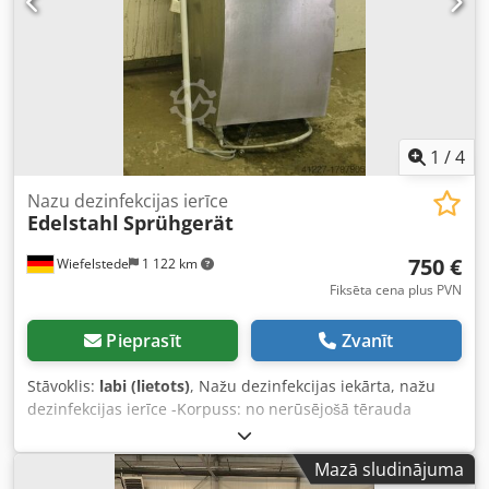
1
/
4
Nazu dezinfekcijas ierīce
Edelstahl
Sprühgerät
750 €
Wiefelstede
1 122 km
Fiksēta cena plus PVN
Pieprasīt
Zvanīt
Stāvoklis:
labi (lietots)
, Nažu dezinfekcijas iekārta, nažu
dezinfekcijas ierīce -Korpuss: no nerūsējošā tērauda
Credpfx Ajb A N Evsi Aef -Dezinfekcijas līdzeklis: tiek
uzglabāts ierīcē -maks. asmens izmēri: 80 x 10 mm -Izmēri:
Mazā sludinājuma
450/310/H900 mm -Svars: 30 kg