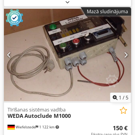
plastmasas bundžām un maisiņiem Zīmols: Boldt Systems
Modelis: W 400.4.3.1 Sērijas numurs: BW0 04 122
Mazā sludinājuma
Ražošanas gads: 2005 Apsildāma ar tvaiku Nerūsējošā
tērauda sieta konveijerlente Lentes platums: (3x) 380 mm
Kopējie izmēri: 6000 mm x 2100 mm x 2400 mm Crodpfx
Aowxy Hzsi Aef
1
/
5
Tīrīšanas sistēmas vadība
WEDA
Autoclude M1000
150 €
Wiefelstede
1 122 km
Fiksēta cena plus PVN