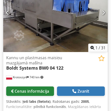
14:00 līdz 17:00. Pārdošana notiek tikai saskaņā ar mūsu
kūku līnijas, kruasānu līnijas, bagetes iekārtas, mīcītāji,
vispārējiem biznesa noteikumiem un nosacījumiem.
mikseri, mīklas rullējamās iekārtas, kruasānu veidošanas
iekārtas. Cjdexpuzfjpfx Ai Asrf Apskatiet visus mūsu
sludinājumus.
1
/
31
Kannu un plastmasas maisiņu
mazgājamā mašīna
Boldt Systems
BW0 04 122
Krotoszyn
740 km
Cenas informācija
Zvanīt
Stāvoklis:
ļoti labs (lietots)
, Ražošanas gads:
2005
,
Funkcionalitāte:
pilnībā funkcionāls
, Mazgāšanas iekārta