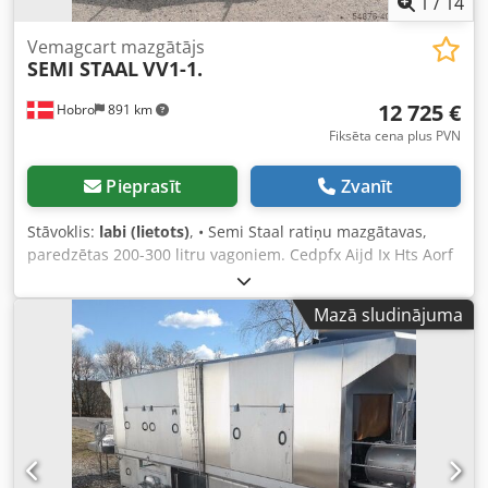
1
/
14
Vemagcart mazgātājs
SEMI STAAL
VV1-1.
12 725 €
Hobro
891 km
Fiksēta cena plus PVN
Pieprasīt
Zvanīt
Stāvoklis:
labi (lietots)
, • Semi Staal ratiņu mazgātavas,
paredzētas 200-300 litru vagoniem. Cedpfx Aijd Ix Hts Aorf
• Tips: VV1-1. • Jauda: 20-30 Vemag ratiņu stundā • Kopējie
izmēri: • Garums: 240 cm • Platums: 285 cm • Augstums:
Mazā sludinājuma
280 cm.