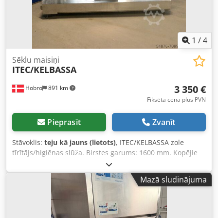
1
/
4
Sēklu maisiņi
ITEC/KELBASSA
3 350 €
Hobro
891 km
Fiksēta cena plus PVN
Pieprasīt
Zvanīt
Stāvoklis:
teju kā jauns (lietots)
, ITEC/KELBASSA zole
tīrītājs/higiēnas slūža. Birstes garums: 1600 mm. Kopējie
izmēri: Garums: 2700 mm. Platums: 800 mm. Augstums:
1400 mm. TROO.18 Crsdpfx Aioh Eyyaj Ajf
Mazā sludinājuma