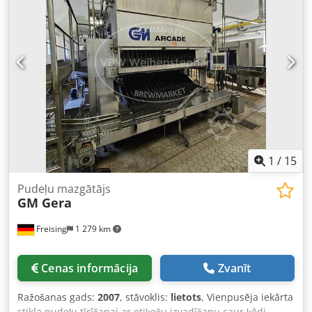
1
/
15
Pudeļu mazgātājs
GM Gera
Freising
1 279 km
Cenas informācija
Zvanīt
Ražošanas gads:
2007
, stāvoklis:
lietots
, Vienpusēja iekārta
stikla pudeļu tīrīšanai ar etiķešu izvadīšanu caur ķēdi.