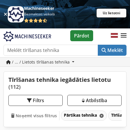
Machineseeker
Uz lietotni
Bezmaksas veikalā
Pārdot
Meklēt
/ ... / Lietots tīrīšanas tehnika
Tīrīšanas tehnika iegādāties lietotu
(112)
Filtrs
Atbilstība
Pārtikas tehnika
Tīrīšanas
Noņemt visus filtrus