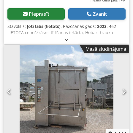
Fiksēta cena plus PVN
Pieprasīt
Zvanīt
Stāvoklis:
ļoti labs (lietots)
, Ražošanas gads:
2023
, 462
LIETOTA cepeškrāsns tīrīšanas iekārta, Hobart trauku
mazgājamā mašīna groziem ar ūdens mīkstinātāju.
TEHNISKIE DATI: - Ražošanas gads: 2023 - Aprīkota ar
Mazā sludinājuma
ūdens mīkstinātāju ĀRĒJIE IZMĒRI (cm): - Platums: 138 -
Garums: 95 (pēc durvju atvēršanas 135) - Augstums: 202
(pēc durvju atvēršanas 244) Iekšējie IZMĒRI (cm): - Platums:
122 - Garums: 68 - Augstums: 84 (līdz smidzinātājiem)
Crjdpfoznxduox Ai Asf Pieejamās maksas papildu iespējas:
iekārtas transportēšana. Norādītā cena ir neto cena.
RUNĀJAM ANGĻU, VĀCU, FRANČU, KRIEŠU UN UKRAIŅU
VALODĀS.