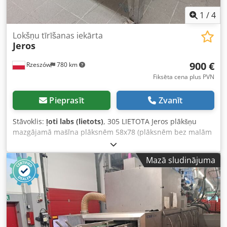
1
/
4
Lokšņu tīrīšanas iekārta
Jeros
900 €
Rzeszów
780 km
Fiksēta cena plus PVN
Pieprasīt
Zvanīt
Stāvoklis:
ļoti labs (lietots)
, 305 LIETOTA Jeros plākšņu
mazgājamā mašīna plāksnēm 58x78 (plāksnēm bez malām
vai ar 2 malām uz īsākajām pusēm) TEHNISKIE DATI: -
jauda: 1,5 kW ĀRĒJIE IZMĒRI (cm): - darba platums: 78.
Mazā sludinājuma
Crsdpfx Asyi Eqlei Ajf Norādītā cena ir neto cena. MĒS
RUNĀJAM ANGĻU, VĀCU, FRANČU, KRIEVU UN UKRAINIEŠU
VALODĀ.