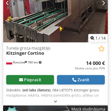
1
/
14
Tuneļa groza mazgātājs
Kitzinger
Cortino
14 000 €
Rzeszów
780 km
Fiksēta cena plus PVN
Pieprasīt
Zvanīt
Stāvoklis:
ļoti labs (lietots)
, 084 LIETOTS Kitzinger grozu
mazgāšanas iekārta. Iekārta paredzēta grozu, plātņu un
ceptuvju paplāšu mazgāšanai. ĀRĒJIE IZMĒRI (cm): -
augstums: 270, - platums: 320, - garums: 1070. MAKS.
Mazā sludinājuma
GROZA IZMĒRI (cm): - augstums: 42,5, - platums: 59,5.