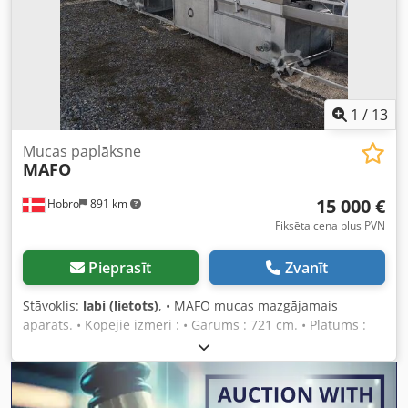
1
/
13
Mucas paplāksne
MAFO
15 000 €
Hobro
891 km
Fiksēta cena plus PVN
Pieprasīt
Zvanīt
Stāvoklis:
labi (lietots)
, • MAFO mucas mazgājamais
aparāts. • Kopējie izmēri : • Garums : 721 cm. • Platums :
140 cm. • Augstums : 230 cm. • Atvērums : Csdpfx Aiod Ixw
Ue Asrf • Platums : 60 cm. • Augstums : 74 cm. • Ienākošais
konveijers: • Garums : 200 cm. • Platums : 200 cm. •
INDAUK.