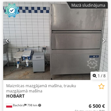
Mazā sludinājuma
1
/
8
Maiznīcas mazgājamā mašīna, trauku
mazgājamā mašīna
HOBART
6 500 €
Bachórz
798 km