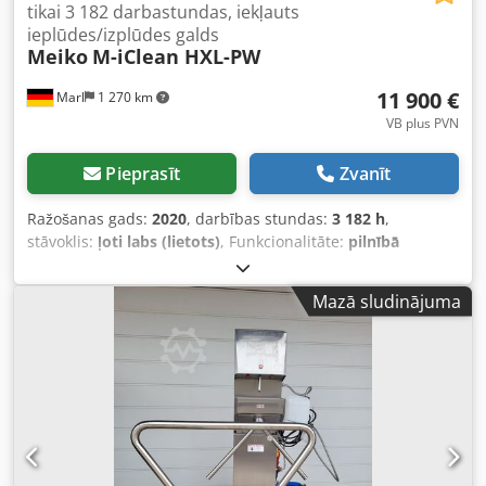
tikai 3 182 darbastundas, iekļauts
ieplūdes/izplūdes galds
Meiko
M-iClean HXL-PW
11 900 €
Marl
1 270 km
VB plus PVN
Pieprasīt
Zvanīt
Ražošanas gads:
2020
, darbības stundas:
3 182 h
,
stāvoklis:
ļoti labs (lietots)
, Funkcionalitāte:
pilnībā
funkcionāls
, iekārtas/transportlīdzekļa numurs:
10465394
,
MEIKO M-iClean HXL-PW – augstākās klases divu grozu tipa
Mazā sludinājuma
trauku mazgājamā mašīna ar pārsegu, kas iegūta no aktīvi
izmantota pasākumu norises vietas. Būtiskākie dati, kas
redzami mašīnas displejā: tikai 3182 darba stundas un 23
991 partija – ievērojami mazs rādītājs attiecībā uz
ražošanas gadu (ekrānšāviņš attēlos). Ievietošana
ekspluatācijā: 2020. gada 27. februārī, sērijas numurs:
10465394, programmatūra: 6.4.6. Aprīkojums: divu grozu
sistēma, 2 × 500 × 500 mm, līdz 120 groziem stundā;