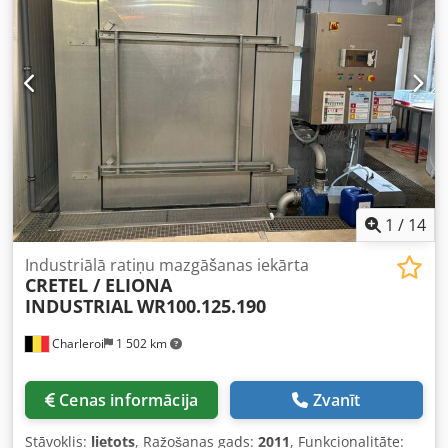
1
/
14
Industriālā ratiņu mazgāšanas iekārta
CRETEL / ELIONA
INDUSTRIAL
WR100.125.190
Charleroi
1 502 km
Cenas informācija
Zvanīt
Stāvoklis:
lietots
, Ražošanas gads:
2011
, Funkcionalitāte: