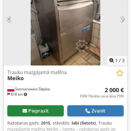
1
/
3
Trauku mazgājamā mašīna
Meiko
2 000 €
Siemianowice Śląskie
818 km
EXW Fiksēta cena plus PVN
Pieprasīt
Zvanīt
Ražošanas gads:
2015
, stāvoklis:
labi (lietots)
, Trauku
mazgājamā mašīna Meiko – lietota – ražošanas gads ap