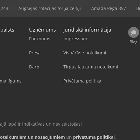
 244
Augšējās rotācijas torņa celtņi
Amada Pega 357
B
tbalsts
Uzņēmums
Juridiskā informācija
Par mums
Impressum
Blog
Presa
Vispārīgie noteikumi
Darbi
Tirgus laukuma noteikumi
uma līgums
Privātuma politika
jā lapā ir indikatīvas un nav saistošas!
oteikumiem un nosacījumiem
un
privātuma politikai
.