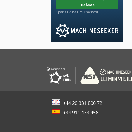
maksas
*par sludinājumu/mēnesī
+44 20 331 800 72
+34 911 433 456