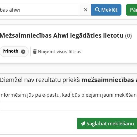
Meklēt
Pā
Mežsaimniecības Ahwi iegādāties lietotu
(0)
Prinoth
Noņemt visus filtrus
Diemžēl nav rezultātu priekš
mežsaimniecības 
Informēsim jūs pa e-pastu, kad būs pieejami jauni meklēšana
Saglabāt meklēšanu