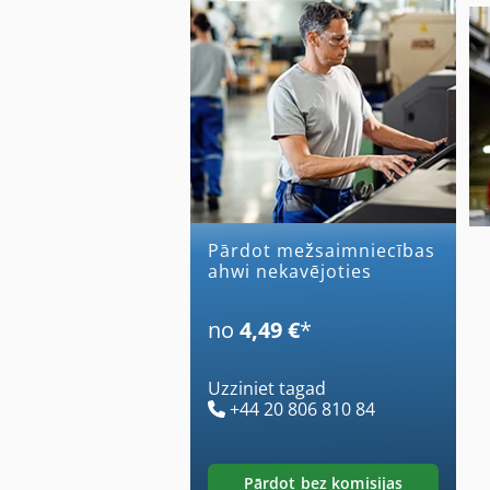
Pārdot mežsaimniecības
ahwi nekavējoties
no
4,49 €
*
Uzziniet tagad
+44 20 806 810 84
pārdot bez komisijas