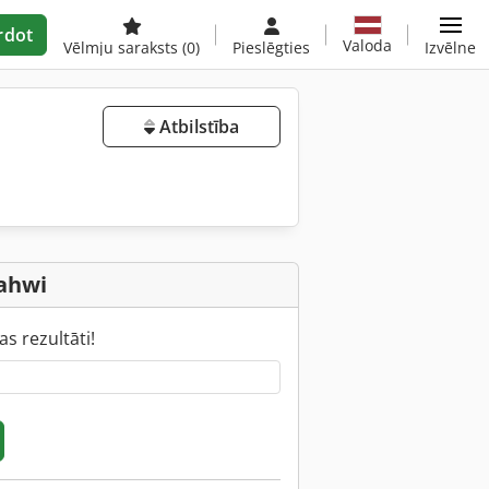
rdot
Valoda
Vēlmju saraksts
(0)
Pieslēgties
Izvēlne
Atbilstība
ahwi
s rezultāti!