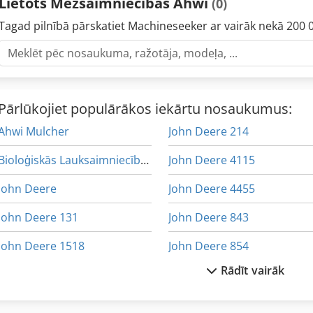
Lietots Mežsaimniecības Ahwi
(0)
Tagad pilnībā pārskatiet Machineseeker ar vairāk nekā 200 
Pārlūkojiet populārākos iekārtu nosaukumus:
Ahwi Mulcher
John Deere 214
Bioloģiskās Lauksaimniecības
John Deere 4115
John Deere
John Deere 4455
John Deere 131
John Deere 843
John Deere 1518
John Deere 854
Rādīt vairāk
John Deere 1545
John Deere 915
John Deere 1565
John Deere 945