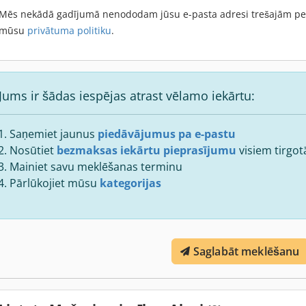
Mēs nekādā gadījumā nenododam jūsu e-pasta adresi trešajām pers
mūsu
privātuma politiku
.
Jums ir šādas iespējas atrast vēlamo iekārtu:
Saņemiet jaunus
piedāvājumus pa e-pastu
Nosūtiet
bezmaksas iekārtu pieprasījumu
visiem tirgot
Mainiet savu meklēšanas terminu
Pārlūkojiet mūsu
kategorijas
Saglabāt meklēšanu