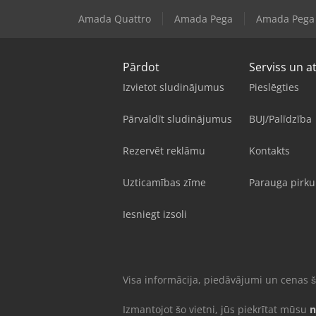
Amada Quattro
Amada Pega
Amada Pega
Pārdot
Serviss un a
Izvietot sludinājumus
Pieslēgties
Pārvaldīt sludinājumus
BUJ/Palīdzība
Rezervēt reklāmu
Kontakts
Uzticamības zīme
Parauga pirk
Iesniegt izsoli
Visa informācija, piedāvājumi un cenas ša
Izmantojot šo vietni, jūs piekrītat mūsu
n