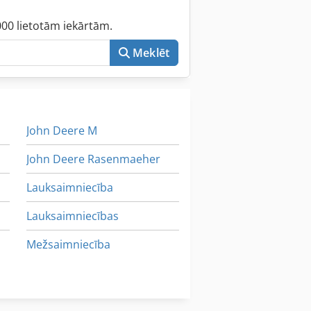
000 lietotām iekārtām.
Meklēt
John Deere M
John Deere Rasenmaeher
Lauksaimniecība
Lauksaimniecības
Mežsaimniecība
Mežsaimniecības Riepa
Pļāvējs