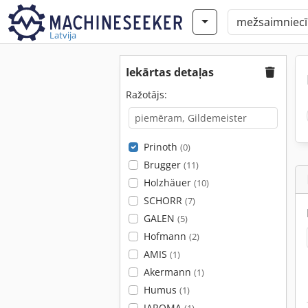
Latvija
Iekārtas detaļas
Ražotājs:
Prinoth
(0)
Brugger
(11)
Holzhäuer
(10)
SCHORR
(7)
GALEN
(5)
Hofmann
(2)
AMIS
(1)
Akermann
(1)
Humus
(1)
JAROMA