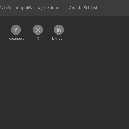
ūvkrāni ar apakšas pagriezienu
Amada Schiavi
Facebook
X
LinkedIn