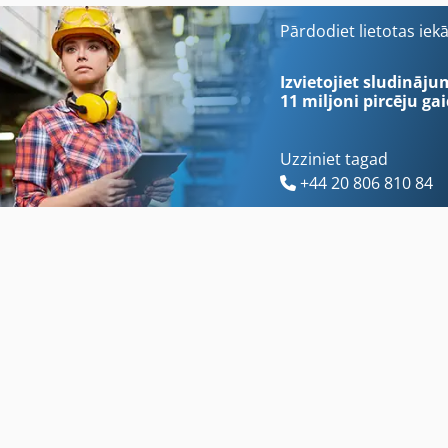
John Deere 1950
John Deere A
Pārdodiet lietotas iek
John Deere 2064
John Deere H
Izvietojiet sludināju
11 miljoni pircēju
gai
Uzziniet tagad
+44 20 806 810 84