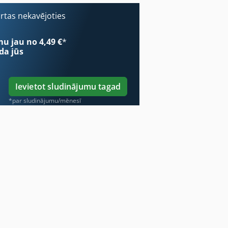
ārtas nekavējoties
mu jau no 4,49 €
*
da jūs
Ievietot sludinājumu tagad
*par sludinājumu/mēnesī