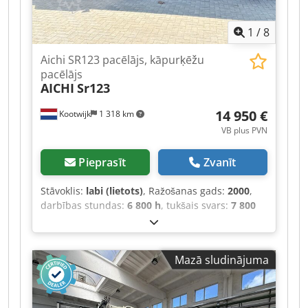
1
/
8
Aichi SR123 pacēlājs, kāpurķēžu
pacēlājs
AICHI
Sr123
14 950 €
Kootwijk
1 318 km
VB plus PVN
Pieprasīt
Zvanīt
Stāvoklis:
labi (lietots)
, Ražošanas gads:
2000
,
darbības stundas:
6 800 h
, tukšais svars:
7 800
kg
, Pārdod labā darba kārtībā esošu, labi
uzturētu pacēlāju darba augstums 14 m
Djdpfjztpkvex Aqiewa iespējama maiņa un
Mazā sludinājuma
transportēšana, sīkāki nosacījumi pēc
vienošanās lai iegūtu vairāk informācijas, zvaniet
vai sūtiet ziņu.