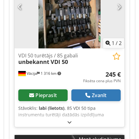
1
/
2
VDI 50 turētājs / 85 gabali
unbekannt
VDI 50
245 €
Vācija
1 316 km
Fiksēta cena plus PVN
Pieprasīt
Zvanīt
Stāvoklis:
labi (lietots)
, 85 VDI 50 tipa
instrumentu turētāji dažādās izpildījuma
versijās. Dwodpfx Aqjztpprsiea