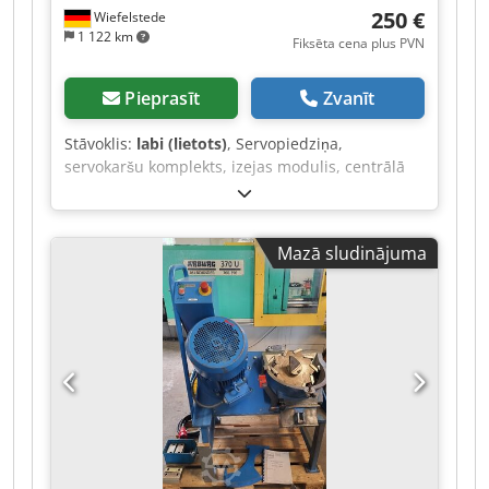
250 €
Wiefelstede
1 122 km
Fiksēta cena plus PVN
Pieprasīt
Zvanīt
Stāvoklis:
labi (lietots)
, Servopiedziņa,
servokaršu komplekts, izejas modulis, centrālā
procesora (CPU) karte, ievades procesors,
barošanas bloks, vadības karte, ievades karte,
vadība, pārveidotājs, kontrolieris -Ražotājs:
Mazā sludinājuma
Indramat, maiņstrāvas (A.C.) servokontrolieris no
CNC apstrādes centra Mikron VC500D -Tips: TDM
1.2-30-300-W0 Djdpfjztplyox Aqijwa -Daudzums:
ir pieejami 3 servokontrolieri -Cena: par vienību -
Izmēri: 325/390/H105 mm -Svars: 8,2 kg