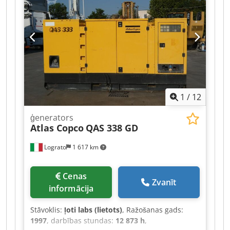
Aptuvenais iekārtas svars: 16 t
1
/
12
ģenerators
Atlas Copco
QAS 338 GD
Lograto
1 617 km
Cenas
Zvanīt
informācija
Stāvoklis:
ļoti labs (lietots)
, Ražošanas gads:
1997
, darbības stundas:
12 873 h
,