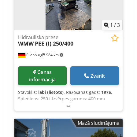
1
/
3
Hidrauliskā prese
WMW
PEE (I) 250/400
Eilenburg
984 km
Cenas
Zvanīt
informācija
Stāvoklis:
labi (lietots)
, Ražošanas gads:
1975
,
Spiediens: 250 t Izvērpes garums: 400 mm
Gājiens: 30...140 mm Galda izmērs: 1000 x 750
mm Caurgājuma atvere galdā: 360 x 400 mm
Sitēja virsmas izmērs: 630 x 500 mm
Mazā sludinājuma
Dwjdpeztpnhsfx Aqioa Sitēja regulācija: 110 mm
Kopējā jaudas nepieciešamība: 18 kW