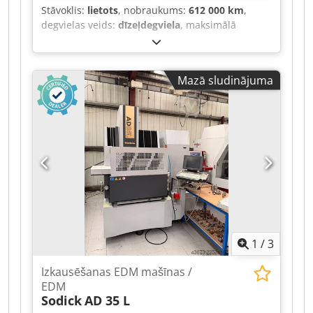
Stāvoklis:
lietots
, nobraukums:
612 000 km
,
degvielas veids:
dīzeļdegviela
, maksimālā
kravnesība:
19 000 kg
, kopējais svars:
32 000 kg
,
degviela:
dīzeļdegviela
, pārnesuma veids:
automātisks
, emisijas klase:
Euro 5
,
Mazā sludinājuma
1
/
3
Izkausēšanas EDM mašīnas /
EDM
Sodick
AD 35 L