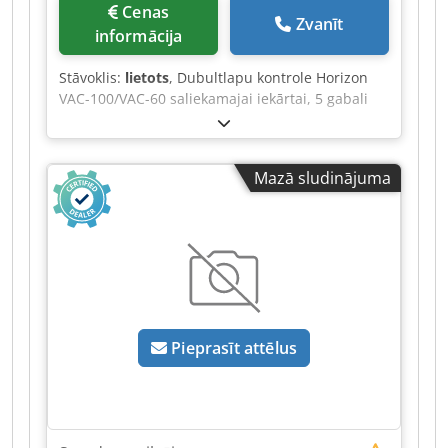
Cenas
Zvanīt
informācija
Stāvoklis:
lietots
, Dubultlapu kontrole Horizon
VAC-100/VAC-60 saliekamajai iekārtai, 5 gabali
Uzlabojiet savas Horizon VAC-100 vai VAC-60
saliekamās iekārtas precizitāti, izmantojot mūsu
augstas kvalitātes dubultlapu kontroles rezerves
Mazā sludinājuma
daļu. Produkta detaļas: Dwodpeztpnusfx Aqiea
Saderīga ar Horizon VAC-100 un VAC-60
modeļiem. Gaismas barjera ar dakšiņveida
sensoriem, kas nodrošina uzticamu dubultlapu
atpazīšanu. Nodrošina precīzu kļūdu atklāšanu
un netraucētu darbību. Vienkārša nomaiņa, lai
samazinātu darbības pārtraukumus. Šī
dubultlapu kontrole ir būtiska sastāvdaļa jūsu
Pieprasīt attēlus
Horizon saliekamās iekārtas kvalitātes
nodrošināšanai. Tā nodrošina, ka jūsu iekārta
turpina darboties efektīvi un precīzi, uzticami
atpazīstot dubultlapas un novēršot nekvalitatīvu
produkciju. Ieguldiet savas drukas apstrādes