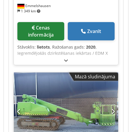
Emmelshausen
1 349 km
Cenas
Zvanīt
informācija
Stāvoklis:
lietots
, Ražošanas gads:
2020
,
Iegremdējošās dzirkstēšanas iekārtas / EDM X
ass kustības diapazons: 350 mm Dedpfx Ajztpk
Aeqijwa Y ass kustības diapazons: 250 mm Z ass
kustības diapazons: 270 mm Darbgald malas X
Mazā sludinājuma
izmērs: 600 mm Darbgald malas Y izmērs: 400
mm Maks. apstrādājamās detaļas X izmērs: 975
mm Maks. apstrādājamās detaļas Y izmērs: 555
mm Maks. apstrādājamās detaļas Z izmērs: 350
mm Maks. elektroda svars: 50 kg Maks.
apstrādājamās detaļas svars: 550 kg Dzesētājs