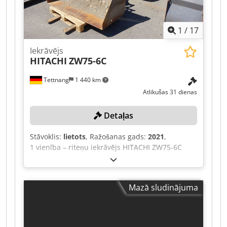
1
/
17
Iekrāvējs
HITACHI
ZW75-6C
Tettnang
1 440 km
Atlikušas 31 dienas
Detaļas
Stāvoklis:
lietots
, Ražošanas gads:
2021
,
1 vienība – riteņu iekrāvējs HITACHI ZW75-6C
180 cm kausa platums, dakšu garums 120 cm
Visus tehniskos datus par izsoles objektu varat
atrast sadaļā “Dokumenti” PDF formātā, ko var
Mazā sludinājuma
lejupielādēt! Dwjdpfxjztpqie Aqija Krāsa: kā
attēlā, atbilstoši attēliem un apskatei Ražošanas
gads: 2021 Transportlīdzekļa ID:
W09P85395MBA08911 Aptuvenais svars kg: 5950