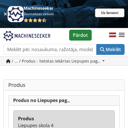
Machineseeker
Uz lietotni
Bezmaksas veikalā
Pārdot
Meklēt
/ ... / Produs - lietotas iekārtas Liepupes pag.,
Produs
Produs no Liepupes pag.,
Produs
Liepupes skola 4