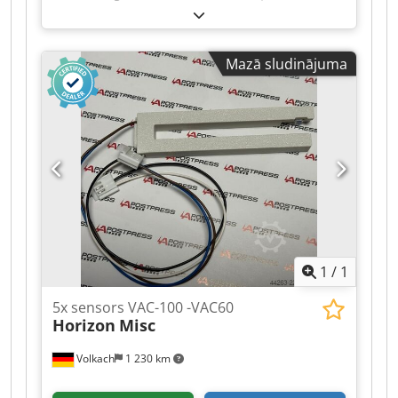
10 500 mm Vadība: CYBELEC CNC 7000 ar grafiku
Galda platums: 1 000 mm Attālums starp galdu
un preses sijām min./maks.: 1 800 mm Vadāmās
Mazā sludinājuma
ass: Y1; Y2; X1; X2 Dsdpfx Asztpnzeqijwa Vadība
atjaunota 2012. gadā Kopējā jaudas
nepieciešamība: 75 kW Mašīnas svars aptuveni
min.: 465 t Telpas nepieciešamība aptuveni: 14
600 x 4 200 x 7 200 mm Papildu informācija -
Attālums no galda līdz preses sijām: 1 800 mm
1
/
1
5x sensors VAC-100 -VAC60
Horizon
Misc
Volkach
1 230 km