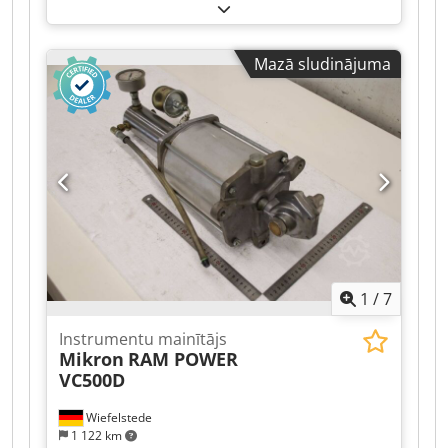
kopējais augstums:
2 670 mm
,
Mazā sludinājuma
1
/
7
Instrumentu mainītājs
Mikron
RAM POWER
VC500D
Wiefelstede
1 122 km