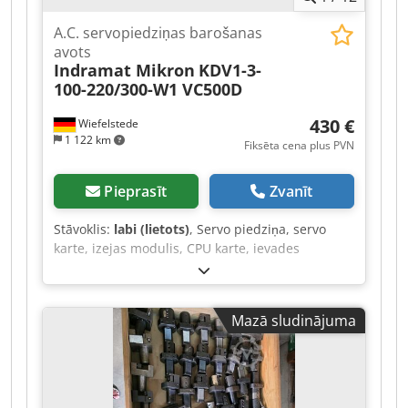
A.C. servopiedziņas barošanas
avots
Indramat Mikron
KDV1-3-
100-220/300-W1 VC500D
430 €
Wiefelstede
1 122 km
Fiksēta cena plus PVN
Pieprasīt
Zvanīt
Stāvoklis:
labi (lietots)
, Servo piedziņa, servo
karte, izejas modulis, CPU karte, ievades
procesors, barošanas bloks, vadības karte,
ievades karte, vadība, pārveidotājs, kontrolieris.
Dedpfoztppxjx Aqiowa -Ražotājs: Indramat,
Mazā sludinājuma
maiņstrāvas servo barošanas bloks no CNC
apstrādes centra Mikron VC500D. -Tips: KDV1-3-
100-220/300-W1. -Daudzums: 1 barošanas bloks.
-Izmēri: 485/390/H105 mm. -Svars: 20,9 kg.