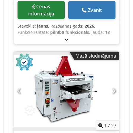
Cenas
Zvanīt
informācija
Stāvoklis:
jauns
, Ražošanas gads:
2026
,
Funkcionalitāte:
pilnībā funkcionāls
, jauda:
18
kW (24,47 zs)
, ieejas spriegums:
380 V
, ieejas
strāva:
25 A
, ieejas frekvence:
50 Hz
, ievades
strāvas veids:
trīsfāzu
, preses spēks:
160 t
,
Mazā sludinājuma
gājiena garums:
250 mm
, darbības ātrums:
10
mm/s
, atpakaļgaitas ātrums:
150 mm/s
, galda
platums:
300 mm
, galda garums:
3 200 mm
,
galda augstums:
850 mm
, kakla dziļums:
400
mm
, attāluma tabula līdz virzulim:
2 700 mm
,
atstarpe starp kolonnām:
2 700 mm
, eļļas
tvertnes tilpums:
400 l
, kopējais garums:
3 500
mm
, kopējais platums:
1 900 mm
, kopējais
augstums:
2 600 mm
, kopējais svars:
10 500 kg
,
Aprīkojums:
CE marķējums, drošības gaismas
barjera
, Eiropas tehniskais serviss, uzstādīšana,
1
/
27
apmācība Nr. Nosaukums Parametrs Vienība 1
Nominālais spēks 1600 KN 2 Darba virsmas