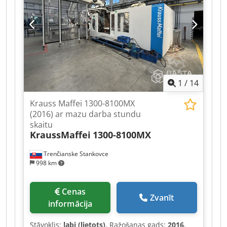
1
/
14
Krauss Maffei 1300-8100MX
(2016) ar mazu darba stundu
skaitu
KraussMaffei
1300-8100MX
Trenčianske Stankovce
998 km
Cenas
Zvanīt
informācija
Stāvoklis:
labi (lietots)
, Ražošanas gads:
2016
,