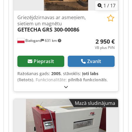
1
/
17
Griezējdzirnavas ar asmeņiem,
sietiem un magnētu
GETECHA
GRS 300-00086
2 950 €
Białogard
631 km
VB plus PVN
Pieprasīt
Zvanīt
Ražošanas gads:
2005
, stāvoklis:
ļoti labs
(lietots)
, Funkcionalitāte:
pilnībā funkcionāls
,
iekārtas/transportlīdzekļa numurs:
14764
,
Svarīgākie darbības parametri Motora jauda
(standarta): 5,5 kW Rotora griešanas diametrs:
Mazā sludinājuma
300 mm Rotora platums / griešanas garums: 125
mm Rotora ātrums: 230 apgr./min. (zema ātruma
režīms, lai samazinātu troksni un putekļus)
Vidējā jauda (ražīgums): 80 kg/h (atkarībā no
izmantotā plastmasas veida un sieta acu