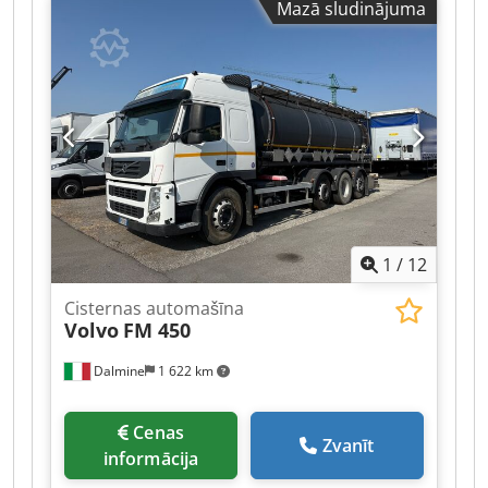
Mazā sludinājuma
1
/
12
Cisternas automašīna
Volvo
FM 450
Dalmine
1 622 km
Cenas
Zvanīt
informācija