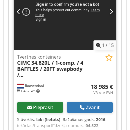
Stāvoklis: lietots
1
/
15
Tvertnes konteiners
CIMC
34.820L / 1-comp. / 4
BAFFLES / 20FT swapbody
/...
18 985 €
Roosendaal
1 432 km
VB plus PVN
Pieprasīt
Zvanīt
Stāvoklis:
labi (lietots)
, Ražošanas gads:
2016
,
iekārtas/transportlīdzekļa numurs:
04.522
,