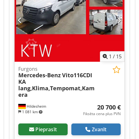
1
/
15
Furgons
Mercedes-Benz
Vito116CDI
KA
lang,Klima,Tempomat,Kam
era
20 700 €
Hildesheim
1 081 km
Fiksēta cena plus PVN
Pieprasīt
Zvanīt