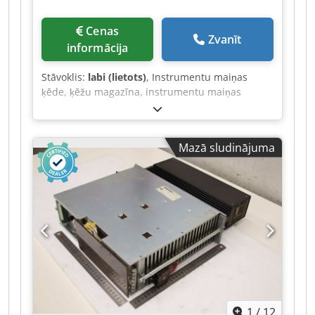
Cenas
Zvanīt
informācija
Stāvoklis:
labi (lietots)
, Instrumentu maiņas
ķēde, ķēžu magazīna, instrumentu maiņas
sistēma, instrumentu magazīna -Ražotājs:
Mikron, spiediena pastiprinātājs RAM POWER no
CNC apstrādes centra Mikron VC500D -Tips: 152
Mazā sludinājuma
284 4 RP 9813 -Atsevišķas sastāvdaļas: skatīt
fotogrāfijas Dsdpfx Asztpp Eoqiswa -
Transportēšanas izmēri: 580/215/220 mm -Svars:
12,6 kg
1
/
12