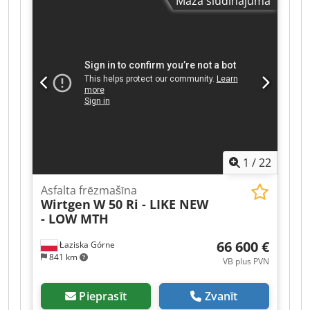
Mazā sludinājuma
1
/
22
Asfalta frēzmašīna
Wirtgen
W 50 Ri - LIKE NEW
- LOW MTH
66 600 €
Łaziska Górne
841 km
VB plus PVN
Pieprasīt
Zvanīt