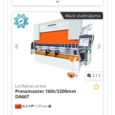
Funkcionalitāte:
pilnībā funkcionāls
, kopējais
svars:
4 800 kg
, degvielas veids:
dīzeļdegviela
,
nominālā (šķietamā) jauda:
300 kVA
, dzinēju
Mazā sludinājuma
ražotājs:
DETROIT DIESEL
, dzesēšanas veids:
ūdens
,
1
/
1
Locīšanas prese
Pressmaster
160t/3200mm
DA66T
南京市
7 375 km